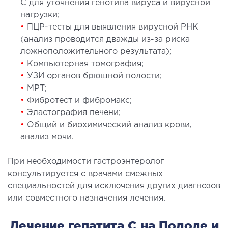
С для уточнения генотипа вируса и вирусной
нагрузки;
•
ПЦР-тесты для выявления вирусной РНК
(анализ проводится дважды из-за риска
ложноположительного результата);
•
Компьютерная томография;
•
УЗИ органов брюшной полости;
•
МРТ;
•
Фибротест и фибромакс;
•
Эластография печени;
•
Общий и биохимический анализ крови,
анализ мочи.
При необходимости гастроэнтеролог
консультируется с врачами смежных
специальностей для исключения других диагнозов
или совместного назначения лечения.
Лечение гепатита С на Подоле и