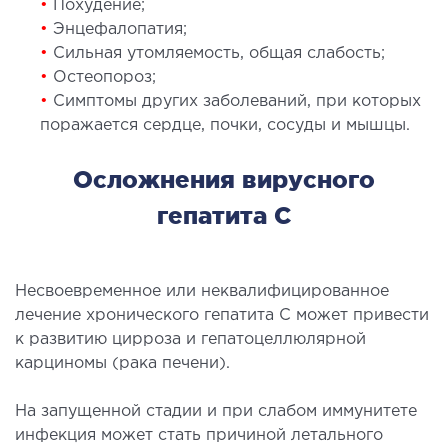
•
Похудение;
рология
•
Энцефалопатия;
•
Сильная утомляемость, общая слабость;
•
Остеопороз;
ОСТЕОПАТИЯ/РЕАБИЛИТОЛОГИЯ
•
Симптомы других заболеваний, при которых
поражается сердце, почки, сосуды и мышцы.
олевания
оды лечения
Осложнения вирусного
гепатита С
СОСУДИСТАЯ ХИРУРГИЯ
бология
Несвоевременное или неквалифицированное
ериальная хирургия
лечение хронического гепатита С может привести
к развитию цирроза и гепатоцеллюлярной
ТРАВМАТОЛОГИЯ И ОРТОПЕДИЯ
карциномы (рака печени).
На запущенной стадии и при слабом иммунитете
олевания опорно-двигательного аппарата
инфекция может стать причиной летального
вмпункт (травматологический пункт)