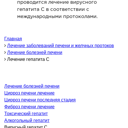
проводится лечение вирусного
гепатита С в соответствии с
ОНКОЛОГИЯ И ОНКОХИРУРГИЯ
международными протоколами.
огинекология и болезни молочной железы
ология и онкохирургия
Главная
оурология
Лечение заболеваний печени и желчных протоков
иотерапия
Лечение болезней печени
Лечение гепатита C
ТЕРАПЕВТИЧЕСКОЕ НАПРАВЛЕНИЕ
ергология
Лечение болезней печени
диология
Цирроз печени лечение
матология
Цирроз печени последняя стадия
Фиброз печени лечение
окринология
Токсический гепатит
троэнтерология
Алкогольный гепатит
тология и нутрициология
Вирусный гепатит C