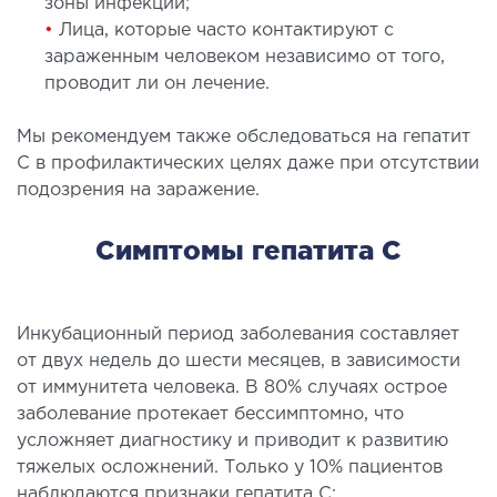
зоны инфекции;
СТАЦИОНАР
•
Лица, которые часто контактируют с
зараженным человеком независимо от того,
ургический стационар
проводит ли он лечение.
ата интенсивной терапии
Мы рекомендуем также обследоваться на гепатит
апевтический стационар
С в профилактических целях даже при отсутствии
ицинская транспортировка в Киеве и
подозрения на заражение.
асти (Перевозка больных)
рая помощь в Киеве
Симптомы гепатита С
ДИАГНОСТИКА
Инкубационный период заболевания составляет
И
от двух недель до шести месяцев, в зависимости
от иммунитета человека. В 80% случаях острое
 магистральных сосудов
заболевание протекает бессимптомно, что
ктрокардиограмма (ЭКГ)
усложняет диагностику и приводит к развитию
ораторная диагностика
тяжелых осложнений. Только у 10% пациентов
оскопия
наблюдаются признаки гепатита С: