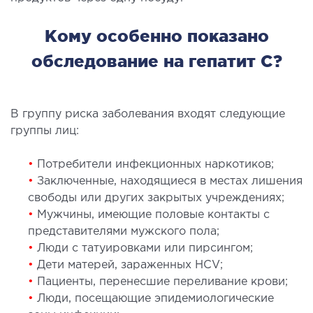
Кому особенно показано
ЛЕЧЕНИЕ ЗАБОЛЕВАНИЙ ПЕЧЕНИ И
ЖЕЛЧНЫХ ПРОТОКОВ
обследование на гепатит С?
ение болезней печени
ургия печени и желчных протоков
В группу риска заболевания входят следующие
группы лиц:
МАЛОИНВАЗИВНАЯ ХИРУРГИЯ
•
Потребители инфекционных наркотиков;
•
Заключенные, находящиеся в местах лишения
оинвазивные операции под контролем
свободы или других закрытых учреждениях;
И
•
Мужчины, имеющие половые контакты с
представителями мужского пола;
НЕОТЛОЖНАЯ ХИРУРГИЯ
•
Люди с татуировками или пирсингом;
•
Дети матерей, зараженных НСV;
•
Пациенты, перенесшие переливание крови;
тложная хирургия в клинике
•
Люди, посещающие эпидемиологические