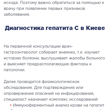
исхода. Поэтому важно обратиться за помощью к
ы оперативных вмешательств
врачу при появлении первых признаков
заболевания.
ДЕТОКСИКАЦИЯ И ЭФФЕРЕНТНАЯ
Диагностика гепатита С в Киеве
ТЕРАПИЯ
оксикация
На первичной консультации врач-
змаферез и гемосорбция
гастроэнтеролог собирает анамнез, т.е. изучает
историю болезни, выслушивает жалобы больного
ПЕДИАТРИЯ
и выясняет предрасполагающие факторы к
патологии.
иатрия услуги
Далее проводится физикологическое
обследование. Для подтверждения или
опровержения опасений на инфицирование,
специалист назначает комплекс исследований:
•
Иммуноферментный анализ крови на гепатит