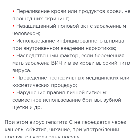
лоносовых пазух
•
Переливание крови или продуктов крови, не
ургическое лечение заболеваний и
прошедших скрининг;
ологий гортани и глотки
•
Незащищенный половой акт с зараженным
ургическое лечение храпа
человеком;
етическая хирургия лица
•
Использование инфицированного шприца
етическая хирургия тела
при внутривенном введении наркотиков;
•
Наследственный фактор, если беременная
стическая урология
мать заражена ВИЧ и в ее крови высокий титр
вируса.
КОСМЕТОЛОГИЯ И ДЕРМАТОЛОГИЯ
•
Проведение нестерильных медицинских или
косметических процедур;
аратная косметология
•
Нарушение правил личной гигиены:
матология
совместное использование бритвы, зубной
щетки и др.
екционная косметология
ерная косметология
При этом вирус гепатита С не передается через
ерная эпиляция
кашель, объятия, чихание, при употреблении
етическая косметология
продуктов через одну посуду.