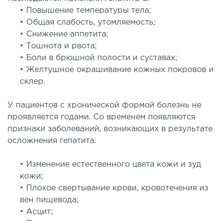
•
Повышение температуры тела;
•
Общая слабость, утомляемость;
МАГНИТНО-РЕЗОНАНСНАЯ
•
Снижение аппетита;
ТОМОГРАФИЯ (МРТ)
•
Тошнота и рвота;
•
Боли в брюшной полости и суставах;
 внутренних органов
•
Желтушное окрашивание кожных покровов и
 головы
склер.
 молочных желез с имплантами и без
У пациентов с хронической формой болезнь не
 суставов
проявляется годами. Со временем появляются
 позвоночника
признаки заболеваний, возникающих в результате
осложнения гепатита:
НЕЙРОХИРУРГИЯ
•
Изменение естественного цвета кожи и зуд
кожи;
еление нейрохирургии
•
Плохое свертывание крови, кровотечения из
вен пищевода;
НЕВРОЛОГИЯ
•
Асцит;