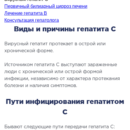
ология
Первичный билиарный цирроз печени
тложная терапия
Лечение гепатита B
Консультация гепатолога
рология
Виды и причины гепатита С
лиативная помощь
ьмонология
Вирусный гепатит протекает в острой или
апия
хронической форме.
ЛОР-ЗАБОЛЕВАНИЯ
Источником гепатита С выступают зараженные
люди с хронической или острой формой
олевания горла и гортани
инфекции, независимо от характера протекания
болезни и наличия симптомов.
олевания носа
олевания ушей
Пути инфицирования гепатитом
С
ПЛАСТИЧЕСКАЯ И ЛОР-ХИРУРГИЯ
ративное лечение полости носа и
Бывают следующие пути передачи гепатита C: