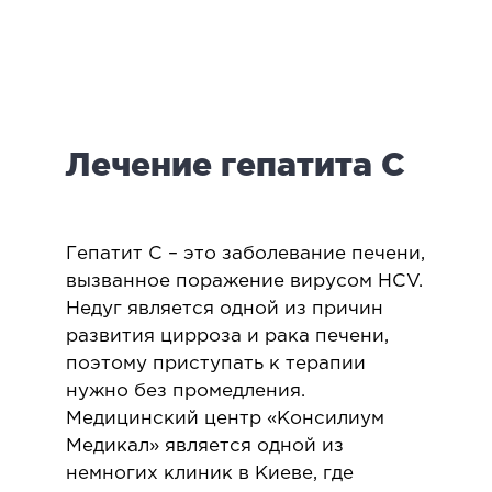
логия
ктология
мология
иатрическая хирургия
Лечение гепатита C
екология
ология
юстно-лицевая хирургия
ниология
Гепатит С – это заболевание печени,
вызванное поражение вирусом НСV.
Недуг является одной из причин
ЛАПАРОСКОПИЧЕСКАЯ ХИРУРГИЯ
развития цирроза и рака печени,
поэтому приступать к терапии
ароскопия в гинекологии
нужно без промедления.
ароскопия в онкологии
Медицинский центр «Консилиум
ароскопия в урологии
Медикал» является одной из
ароскопия в хирургии
немногих клиник в Киеве, где