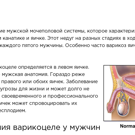
Онкол
апароскопия в онкологии
Онкоу
апароскопия в урологии
Химио
апароскопия в хирургии
ие мужской мочеполовой системы, которое характери
канатике и яичке. Этот недуг на разных стадиях в х
 каждого пятого мужчины. Особенно часто варикоз яи
коцеле определяется в левом яичке.
 мужская анатомия. Гораздо реже
 правого или обоих яичек. Заболевание
ЛОР-ЗАБОЛЕВАНИЯ
ПЛ
 угрозы для жизни и может долго не
ХИ
з своевременного и профессионального
аболевания горла и гортани
яичек может спровоцировать их
аболевания носа
Опера
есплодием.
около
аболевания ушей
Хирур
ия варикоцеле у мужчин
патоло