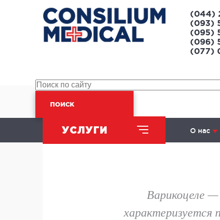
(044) 
(093) 
(095) 
(096) 
(077)
ПОИСК
Главная
Статьи
УСЛУГИ
О нас
Варикоцеле
ХИРУРГИЧЕСКОЕ
НАПРАВЛЕНИЕ
Варикоцеле —
характеризуется п
Абдоминальная хирургия
Л