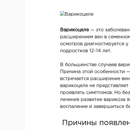
Урология
Л
Проктология
Л
Маммология
Л
Бариатрическая хирургия
Варикоцеле
— это заболеван
расширением вен в семенном 
Гинекология
осмотров диагностируется у
Подология
подростков 12-14 лет.
Челюстно-лицевая хирургия
Герниология
В большинстве случаев вари
Причина этой особенности —
встречается расширение вен
ТЕРАПЕВТИЧЕСКОЕ
варикоцеле не представляет
НАПРАВЛЕНИЕ
проявлять симптомов. Но бе
З
лечения развитие варикоза 
З
Аллергология
воспаление и завершиться б
З
Кардиология
Ревматология
Причины появлен
Эндокринология