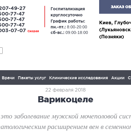
ЗАКАЗ О
207-49-27
Госпитализация
500-77-47
круглосуточно
500-77-47
График работы:
Киев, Глубо
500-77-47
8:00-20:00
пн.-пт.:
(Лукьяновск
 003-07-07
Скорая
09:00-18:00
сб-вс.:
(Позняки)
Врачи
Пакеты услуг
Клинические исследования
Акции
С
22 февраля 2018
Варикоцеле
ЛАПАРОСКОПИЧЕСКАЯ
ОН
ХИРУРГИЯ
 это заболевание мужской мочеполовой сис
Онког
атологическим расширением вен в семенном
желез
апароскопия в гинекологии