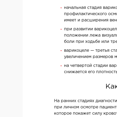
Лазерная косметология
начальная стадия варик
Лазерная эпиляция
профилактического осмо
Эстетическая косметология
имеет и расширения вен
при развитии варикоцел
НЕОТЛОЖНАЯ ХИРУРГИЯ
положении лежа визуал
боли при ходьбе или тр
Неотложная хирургия в клинике
Х
варикоцеле — третья ст
П
увеличением размеров м
Т
на четвертой стадии ва
М
снижается его плотност
о
С
Ка
МАГНИТНО-РЕЗОНАНСНАЯ
На ранних стадиях диагност
ТОМОГРАФИЯ (МРТ)
при личном осмотре пациент
О
которое покажет силу кровот