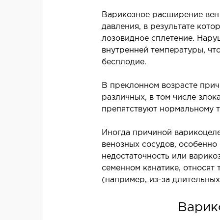
Гастроэнтерология
Варикозное расширение вен 
давления, в результате кото
Диетология и нутрициология
лозовидное сплетение. Нару
Онкология
внутренней температуры, чт
Неотложная терапия
бесплодие.
Нефрология
Паллиативная помощь
В преклонном возрасте прич
различных, в том числе злок
Пульмонология
препятствуют нормальному т
Терапия
Иногда причиной варикоцеле
КОСМЕТОЛОГИЯ И
венозных сосудов, особенно 
ДЕРМАТОЛОГИЯ
недостаточность или варико
семенном канатике, относят
(например, из-за длительных
Аппаратная косметология
Дерматология
Л
Варик
Инъекционная косметология
Х