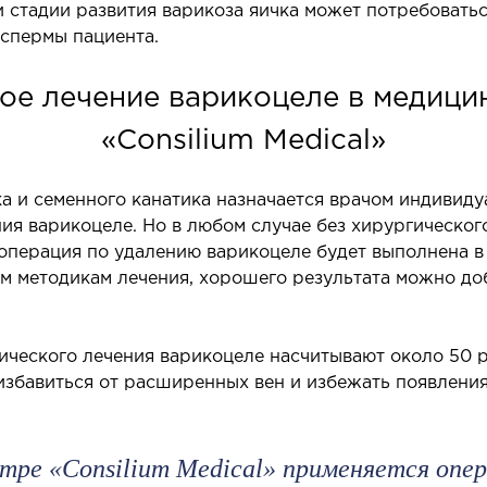
и стадии развития варикоза яичка может потребовать
спермы пациента.
ое лечение варикоцеле в медици
«Consilium Medical»
а и семенного канатика назначается врачом индивиду
СОСУДИСТАЯ ХИРУРГИЯ
ТР
ия варикоцеле. Но в любом случае без хирургическог
ОР
 операция по удалению варикоцеле будет выполнена в
лебология
м методикам лечения, хорошего результата можно доб
ртериальная хирургия
Забол
аппар
Травмп
ческого лечения варикоцеле насчитывают около 50 р
Виды 
избавиться от расширенных вен и избежать появлен
ПЕДИАТРИЯ
тре «Consilium Medical» применяется опе