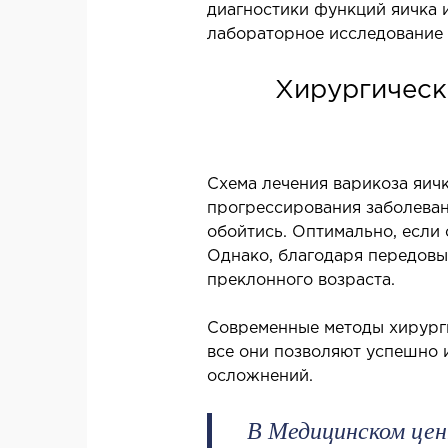
диагностики функций яичка 
МРТ внутренних органов
лабораторное исследование 
МРТ головы
МРТ молочных желез с имплантами и без
Хирургическ
МРТ суставов
МРТ позвоночника
Схема лечения варикоза яичк
ОСТЕОПАТИЯ/
прогрессирования заболеван
РЕАБИЛИТОЛОГИЯ
обойтись. Оптимально, если
Ф
Однако, благодаря передовы
А
Заболевания
преклонного возраста.
Методы лечения
Современные методы хирурги
все они позволяют успешно 
осложнений.
ДЕТОКСИКАЦИЯ И
В Медицинском цен
ЭФФЕРЕНТНАЯ ТЕРАПИЯ