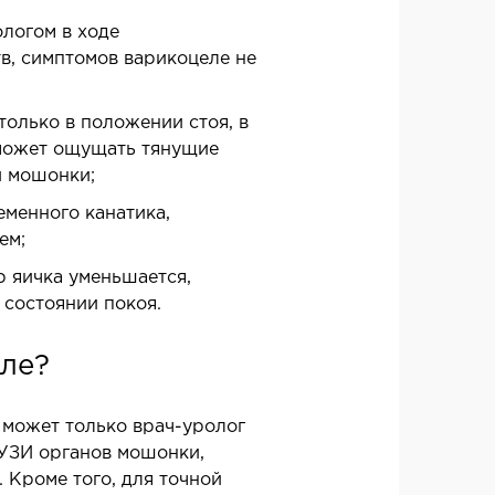
логом в ходе
в, симптомов варикоцеле не
олько в положении стоя, в
АГНОСТИКА
 может ощущать тянущие
и мошонки;
еменного канатика,
агистральных сосудов
ем;
рокардиограмма (ЭКГ)
 яичка уменьшается,
аторная диагностика
 состоянии покоя.
копия
ле?
ВРОЛОГИЯ
 может только врач-уролог
 УЗИ органов мошонки,
логия
 Кроме того, для точной