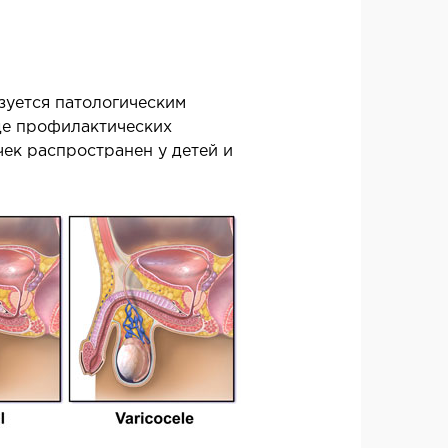
огия и онкохирургия
рология
терапия
зуется патологическим
оде профилактических
чек распространен у детей и
АСТИЧЕСКАЯ И ЛОР-
РУРГИЯ
тивное лечение полости носа и
носовых пазух
гическое лечение заболеваний и
гий гортани и глотки