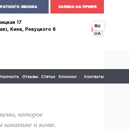
БРАТНОГО ЗВОНКА
ЗАЯВКА НА ПРИЕМ
чицкая 17
RU
ая), Киев, Ревуцкого 6
UA
тоимость
Отзывы
Статьи
Клиники
Контакты
КОЛОГИЯ И ОНКОХИРУРГИЯ
темы, которое
инекология и болезни молочной
 канатике и яичке.
ы