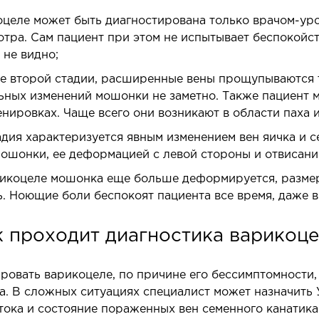
оцеле может быть диагностирована только врачом-уро
тра. Сам пациент при этом не испытывает беспокойст
 не видно;
е второй стадии, расширенные вены прощупываются т
СТАЦИОНАР
ДИ
ьных изменений мошонки не заметно. Также пациент
енировках. Чаще всего они возникают в области паха 
ирургический стационар
УЗИ
адия характеризуется явным изменением вен яичка и с
алата интенсивной терапии
УЗИ м
ошонки, ее деформацией с левой стороны и отвисани
ерапевтический стационар
Элект
рикоцеле мошонка еще больше деформируется, размер
едицинская транспортировка в Киеве и
Лабор
ь. Ноющие боли беспокоят пациента все время, даже в
бласти (Перевозка больных)
Эндос
корая помощь в Киеве
к проходит диагностика варикоце
НЕЙРОХИРУРГИЯ
НЕ
ировать варикоцеле, по причине его бессимптомности,
а. В сложных ситуациях специалист может назначить
тделение нейрохирургии
Невро
ока и состояние пораженных вен семенного канатика.