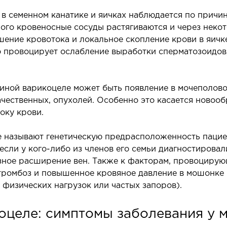
Хирур
в семенном канатике и яичках наблюдается по причи
Эстет
рого кровеносные сосуды растягиваются и через неко
Эстети
шение кровотока и локальное скопление крови в яич
о провоцирует ослабление выработки сперматозоидов,
Пласт
иной варикоцеле может быть появление в мочеполов
ачественных, опухолей. Особенно это касается новооб
оку крови.
 называют генетическую предрасположенность пациен
ЛЕЧЕНИЕ ЗАБОЛЕВАНИЙ
МА
если у кого-либо из членов его семьи диагностирова
ПЕЧЕНИ И ЖЕЛЧНЫХ
зное расширение вен. Также к факторам, провоцирую
Малои
 тромбоз и повышенное кровяное давление в мошонке
ПРОТОКОВ
контр
 физических нагрузок или частых запоров).
ечение болезней печени
оцеле: симптомы заболевания у 
ирургия печени и желчных протоков