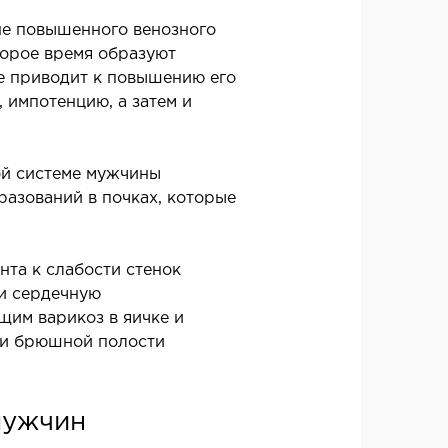
гическое лечение храпа
не повышенного венозного
ическая хирургия лица
торое время образуют
ческая хирургия тела
ке приводит к повышению его
 импотенцию, а затем и
ическая урология
ой системе мужчины
разований в почках, которые
та к слабости стенок
ЛОИНВАЗИВНАЯ ХИРУРГИЯ
ли сердечную
щим варикоз в яичке и
нвазивные операции под
 и брюшной полости
олем УЗИ
мужчин