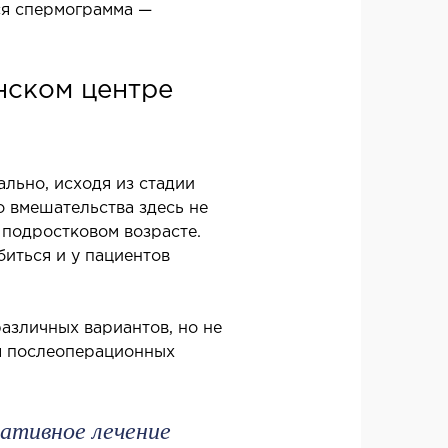
ся спермограмма —
нском центре
ально, исходя из стадии
АВМАТОЛОГИЯ И
о вмешательства здесь не
ТОПЕДИЯ
 подростковом возрасте.
иться и у пациентов
евания опорно-двигательного
ата
ункт (травматологический пункт)
азличных вариантов, но не
оперативных вмешательств
ия послеоперационных
ративное лечение