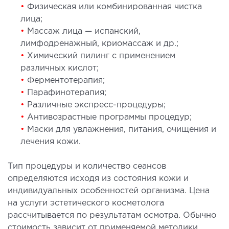
•
Физическая или комбинированная чистка
СТАЦИОНАР
лица;
•
Массаж лица — испанский,
ургический стационар
лимфодренажный, криомассаж и др.;
ата интенсивной терапии
•
Химический пилинг с применением
апевтический стационар
различных кислот;
•
Ферментотерапия;
ицинская транспортировка в Киеве и
•
Парафинотерапия;
асти (Перевозка больных)
•
Различные экспресс-процедуры;
рая помощь в Киеве
•
Антивозрастные программы процедур;
•
Маски для увлажнения, питания, очищения и
ДИАГНОСТИКА
лечения кожи.
И
Тип процедуры и количество сеансов
определяются исходя из состояния кожи и
 магистральных сосудов
индивидуальных особенностей организма. Цена
ктрокардиограмма (ЭКГ)
на услуги эстетического косметолога
ораторная диагностика
рассчитывается по результатам осмотра. Обычно
оскопия
стоимость зависит от применяемой методики,