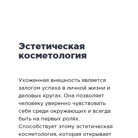
логия
ктология
мология
иатрическая хирургия
Эстетическая
екология
ология
косметология
юстно-лицевая хирургия
ниология
Ухоженная внешность является
ЛАПАРОСКОПИЧЕСКАЯ ХИРУРГИЯ
залогом успеха в личной жизни и
деловых кругах. Она позволяет
человеку уверенно чувствовать
ароскопия в гинекологии
себя среди окружающих и всегда
ароскопия в онкологии
быть на первых ролях.
ароскопия в урологии
Способствует этому эстетическая
ароскопия в хирургии
косметология, которая открывает