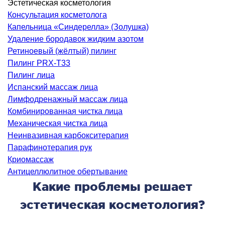
Эстетическая косметология
ология
Консультация косметолога
тложная терапия
Капельница «Синдерелла» (Золушка)
рология
Удаление бородавок жидким азотом
лиативная помощь
Ретиноевый (жёлтый) пилинг
Пилинг PRX-T33
ьмонология
Пилинг лица
апия
Испанский массаж лица
Лимфодренажный массаж лица
ЛОР-ЗАБОЛЕВАНИЯ
Комбинированная чистка лица
Механическая чистка лица
олевания горла и гортани
Неинвазивная карбокситерапия
Парафинотерапия рук
олевания носа
Криомассаж
олевания ушей
Антицеллюлитное обертывание
Какие проблемы решает
ПЛАСТИЧЕСКАЯ И ЛОР-ХИРУРГИЯ
эстетическая косметология?
ративное лечение полости носа и