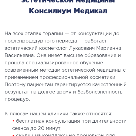
рология
Консилиум Медикал
ОСТЕОПАТИЯ/РЕАБИЛИТОЛОГИЯ
На всех этапах терапии — от консультации до
олевания
послепроцедурного периода — работает
эстетический косметолог Лукасевич Марианна
оды лечения
Васильевна. Она имеет высшее образование и
прошла специализированное обучение
СОСУДИСТАЯ ХИРУРГИЯ
современным методам эстетической медицины с
применением профессиональной косметики.
бология
Поэтому пациентам гарантируется качественный
ериальная хирургия
результат на долгое время и безболезненность
процедур.
ТРАВМАТОЛОГИЯ И ОРТОПЕДИЯ
К плюсам нашей клиники также относятся:
•
бесплатная консультация при длительности
олевания опорно-двигательного аппарата
сеанса до 20 минут;
вмпункт (травматологический пункт)
•
скидки на комплексные процедуры для