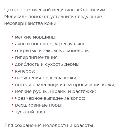
лоносовых пазух
Центр эстетической медицины «Консилиум
ургическое лечение заболеваний и
Медикал» поможет устранить следующие
ологий гортани и глотки
несовершенства кожи:
ургическое лечение храпа
етическая хирургия лица
•
мелкие морщины;
етическая хирургия тела
•
акне и постакне, угревая сыпь;
•
открытые и закрытые комедоны;
стическая урология
•
гиперпигментация;
•
дряблость и сухость дермы;
КОСМЕТОЛОГИЯ И ДЕРМАТОЛОГИЯ
•
купероз;
•
нарушения рельефа кожи;
аратная косметология
•
потеря овала лица из-за провисания кожи;
•
мелкие рубцы, шрамы и растяжки;
матология
•
чрезмерное выпадение волос;
екционная косметология
•
расширенные поры;
ерная косметология
•
тусклый цвет.
ерная эпиляция
етическая косметология
Для сохранения молодости и красоты