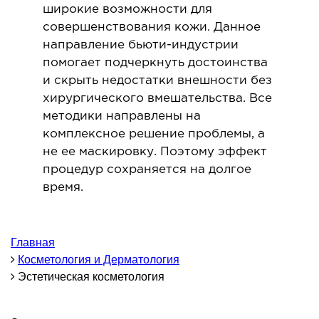
широкие возможности для
ОНКОЛОГИЯ И ОНКОХИРУРГИЯ
совершенствования кожи. Данное
направление бьюти-индустрии
огинекология и болезни молочной железы
помогает подчеркнуть достоинства
и скрыть недостатки внешности без
ология и онкохирургия
хирургического вмешательства. Все
оурология
методики направлены на
иотерапия
комплексное решение проблемы, а
не ее маскировку. Поэтому эффект
ТЕРАПЕВТИЧЕСКОЕ НАПРАВЛЕНИЕ
процедур сохраняется на долгое
время.
ергология
диология
Главная
матология
Косметология и Дерматология
окринология
Эстетическая косметология
троэнтерология
тология и нутрициология