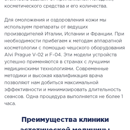
косметического средства и его количества.
МАГНИТНО-РЕЗОНАНСНАЯ
Для омоложения и оздоровления кожи мы
ТОМОГРАФИЯ (МРТ)
используем препараты от ведущих
производителей Италии, Испании и Франции. При
 внутренних органов
необходимости прибегаем к методам аппаратной
 головы
косметологии с помощью чешского оборудования
Alvi Prague V-02 и F-04. Эти модели устройств
 молочных желез с имплантами и без
успешно применяются в странах с лучшими
 суставов
медицинскими технологиями. Современные
 позвоночника
методики и высокая квалификация врача
позволяют нам добиться максимальной
НЕЙРОХИРУРГИЯ
эффективности и минимизировать длительность
сеансов. Одна процедура выполняется не более 1
часа.
еление нейрохирургии
Преимущества клиники
НЕВРОЛОГИЯ
эстетической медицины