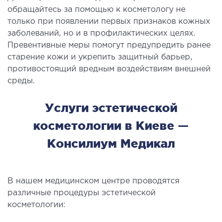
обращайтесь за помощью к косметологу не
только при появлении первых признаков кожных
ЛЕЧЕНИЕ ЗАБОЛЕВАНИЙ ПЕЧЕНИ И
заболеваний, но и в профилактических целях.
ЖЕЛЧНЫХ ПРОТОКОВ
Превентивные меры помогут предупредить ранее
старение кожи и укрепить защитный барьер,
ение болезней печени
противостоящий вредным воздействиям внешней
ургия печени и желчных протоков
среды.
Услуги эстетической
МАЛОИНВАЗИВНАЯ ХИРУРГИЯ
косметологии в Киеве —
оинвазивные операции под контролем
Консилиум Медикал
И
НЕОТЛОЖНАЯ ХИРУРГИЯ
В нашем медицинском центре проводятся
различные процедуры эстетической
тложная хирургия в клинике
косметологии: