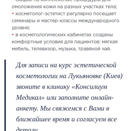
омоложения кожи на разных участках тела;
ы оперативных вмешательств
•
косметолог-эстетист регулярно посещает
семинары и мастер-классы международного
ДЕТОКСИКАЦИЯ И ЭФФЕРЕНТНАЯ
уровня;
ТЕРАПИЯ
•
в косметологических кабинетах созданы
комфортные условия для пациентов: мягкая
оксикация
мебель, телевизор, музыка, травяной чай.
змаферез и гемосорбция
Для записи на курс эстетической
ПЕДИАТРИЯ
косметологии на Лукьяновке (Киев)
звоните в клинику «Консилиум
иатрия услуги
Медикал» или заполните онлайн-
анкету. Мы свяжемся с Вами в
ближайшее время и согласуем все
детали.