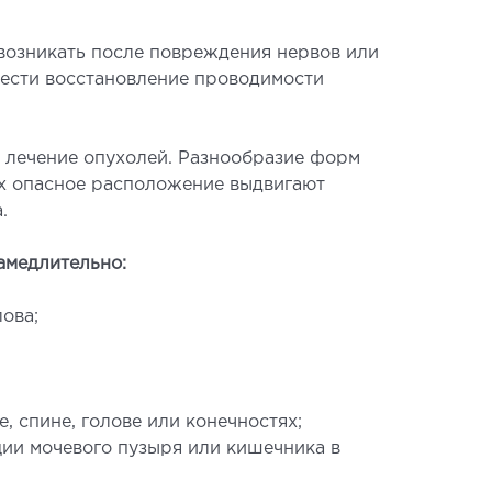
возникать после повреждения нервов или
вести восстановление проводимости
АГНОСТИКА
 лечение опухолей. Разнообразие форм
их опасное расположение выдвигают
.
агистральных сосудов
рокардиограмма (ЭКГ)
амедлительно:
аторная диагностика
ова;
копия
ВРОЛОГИЯ
 спине, голове или конечностях;
ции мочевого пузыря или кишечника в
логия