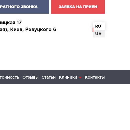
БРАТНОГО ЗВОНКА
ЗАЯВКА НА ПРИЕМ
чицкая 17
RU
ая), Киев, Ревуцкого 6
UA
тоимость
Отзывы
Статьи
Клиники
Контакты
КОЛОГИЯ И ОНКОХИРУРГИЯ
инекология и болезни молочной
ы