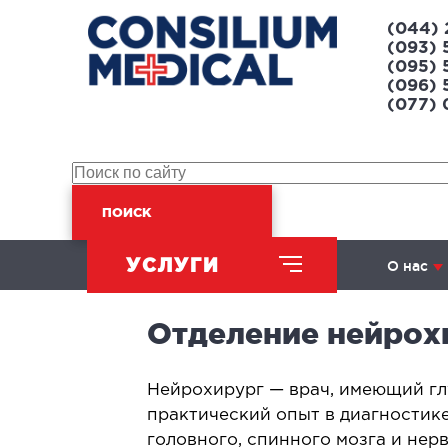
(044) 
(093) 
(095) 
(096) 
(077)
ПОИСК
УСЛУГИ
О нас
Отделение нейрох
ХИРУРГИЧЕСКОЕ
НАПРАВЛЕНИЕ
​Нейрохирург — врач, имеющий г
практический опыт в диагностик
Абдоминальная хирургия
Л
головного, спинного мозга и нер