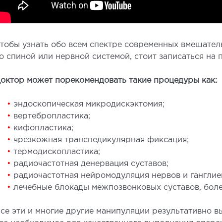
тобы узнать обо всем спектре современных вмешатель
о спиной или нервной системой, стоит записаться на 
октор может порекомендовать такие процедуры как:
•
эндоскопическая микродискэктомия;
•
вертебропластика;
•
кифопластика;
•
чрезкожная транспедикулярная фиксация;
•
термодископластика;
•
радиочастотная денервация суставов;
•
радиочастотная нейромодуляция нервов и ганглие
•
лечебные блокады межпозвонковых суставов, болев
се эти и многие другие манипуляции результативно в