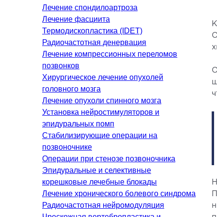
Лечение спондилоартроза
Гастроэнтерология
Лечение фасциита
К
Диетология и нутрициология
Термодископластика (IDET)
О
Онкология
Радиочастотная денервация
х
Лечение компрессионных переломов
Неотложная терапия
позвонков
Нефрология
О
Хирургическое лечение опухолей
ш
Паллиативная помощь
головного мозга
ч
Пульмонология
Лечение опухоли спинного мозга
Терапия
Установка нейростимуляторов и
эпидуральных помп
Стабилизирующие операции на
КОСМЕТОЛОГИЯ И
позвоночнике
ДЕРМАТОЛОГИЯ
Операции при стенозе позвоночника
Эпидуральные и селективные
Аппаратная косметология
корешковые лечебные блокады
Н
Лечение хронического болевого синдрома
Дерматология
Л
П
Радиочастотная нейромодуляция
н
Инъекционная косметология
Х
Чрескожная вертебропластика и