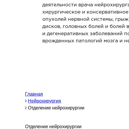
Урология
Л
деятельности врача нейрохирург
хирургическое и консервативное
Проктология
Л
опухолей нервной системы, гры
Маммология
Л
дисков, головных болей и болей 
Бариатрическая хирургия
и дегенеративных заболеваний п
Гинекология
врожденных патологий мозга и н
Подология
Челюстно-лицевая хирургия
Герниология
ТЕРАПЕВТИЧЕСКОЕ
НАПРАВЛЕНИЕ
Главная
З
Нейрохирургия
З
Аллергология
Отделение нейрохирургии
З
Кардиология
Ревматология
Отделение нейрохирургии
Эндокринология