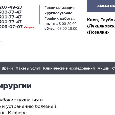
ЗАКАЗ О
207-49-27
Госпитализация
500-77-47
круглосуточно
500-77-47
График работы:
Киев, Глубо
500-77-47
8:00-20:00
пн.-пт.:
(Лукьяновск
 003-07-07
Скорая
09:00-18:00
сб-вс.:
(Позняки)
Врачи
Пакеты услуг
Клинические исследования
Акции
С
ирургии
ЛАПАРОСКОПИЧЕСКАЯ
ОН
ХИРУРГИЯ
лубокие познания и
Онког
е и устранению болезней
желез
апароскопия в гинекологии
вов. К сфере