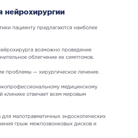
я нейрохирургии
тики пациенту предлагаются наиболее
 нейрохирурга возможно проведение
АВМАТОЛОГИЯ И
чительное облегчение ее симптомов.
ТОПЕДИЯ
ие проблемы — хирургическое лечение.
евания опорно-двигательного
сокопрофессиональному медицинскому
ата
й клинике отвечает всем мировым
ункт (травматологический пункт)
оперативных вмешательств
ра для малотравматичных эндоскопических
ечения грыж межпозвонковых дисков и