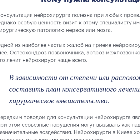
Хирур
Эстет
онсультация нейрохирурга полезна при любых прояв
днако особую ценность визит к этому специалисту и
Эстети
ирургическую патологию нервов или мозга.
Пласт
дной из наиболее частых жалоб на приеме нейрохиру
ее. Остеохондроз позвоночника, артроз межпозвонков
то лечит нейрохирург чаще всего.
В зависимости от степени или распол
составить план консервативного лечен
ЛЕЧЕНИЕ ЗАБОЛЕВАНИЙ
МА
ПЕЧЕНИ И ЖЕЛЧНЫХ
хирургическое вмешательство.
Малои
ПРОТОКОВ
контр
ередким поводом для консультации нейрохирурга явл
ечение болезней печени
ри этом серьезные нарушения могут вызывать как пад
езначительные воздействия. Нейрохирурги в Киеве х
ирургия печени и желчных протоков