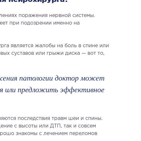
гическое лечение храпа
ическая хирургия лица
лениях поражения нервной системы.
меет при подозрении именно на
ческая хирургия тела
ическая урология
рга является жалобы на боль в спине или
ых суставов или грыжи диска — вот то,
ожения патологии доктор может
ия или предложить эффективное
ЛОИНВАЗИВНАЯ ХИРУРГИЯ
нвазивные операции под
олем УЗИ
яются последствия травм шеи и спины.
ение с высоты или ДТП, так и совсем
орошо знакомы с лечением переломов