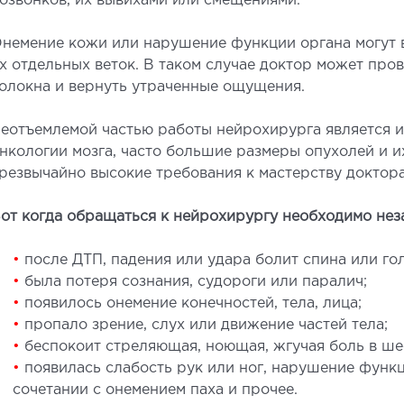
озвонков, их вывихами или смещениями.
немение кожи или нарушение функции органа могут 
х отдельных веток. В таком случае доктор может про
олокна и вернуть утраченные ощущения.
СТАЦИОНАР
ДИ
еотъемлемой частью работы нейрохирурга является и
нкологии мозга, часто большие размеры опухолей и 
ирургический стационар
УЗИ
резвычайно высокие требования к мастерству доктора
алата интенсивной терапии
УЗИ м
ерапевтический стационар
Элект
от когда обращаться к нейрохирургу необходимо нез
едицинская транспортировка в Киеве и
Лабор
•
после ДТП, падения или удара болит спина или гол
бласти (Перевозка больных)
Эндос
•
была потеря сознания, судороги или паралич;
корая помощь в Киеве
•
появилось онемение конечностей, тела, лица;
•
пропало зрение, слух или движение частей тела;
НЕЙРОХИРУРГИЯ
НЕ
•
беспокоит стреляющая, ноющая, жгучая боль в шее,
•
появилась слабость рук или ног, нарушение функ
тделение нейрохирургии
Невро
сочетании с онемением паха и прочее.