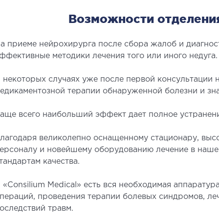
Возможности отделени
а приеме нейрохирурга после сбора жалоб и диагнос
ффективные методики лечения того или иного недуга.
 некоторых случаях уже после первой консультации
СОСУДИСТАЯ ХИРУРГИЯ
ТР
едикаментозной терапии обнаруженной болезни и зна
ОР
аще всего наибольший эффект дает полное устранен
лебология
ртериальная хирургия
Забол
лагодаря великолепно оснащенному стационару, вы
аппар
ерсоналу и новейшему оборудованию лечение в наше
Травмп
тандартам качества.
Виды 
 «Consilium Medical» есть вся необходимая аппарату
пераций, проведения терапии болевых синдромов, л
ПЕДИАТРИЯ
оследствий травм.