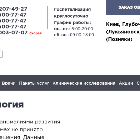
ЗАКАЗ О
207-49-27
Госпитализация
500-77-47
круглосуточно
500-77-47
График работы:
Киев, Глубо
500-77-47
8:00-20:00
пн.-пт.:
(Лукьяновск
 003-07-07
Скорая
09:00-18:00
сб-вс.:
(Позняки)
Врачи
Пакеты услуг
Клинические исследования
Акции
С
логия
ЛАПАРОСКОПИЧЕСКАЯ
ОН
ХИРУРГИЯ
 аномалиями развития
Онког
емах не принято
желез
апароскопия в гинекологии
решения. Данные