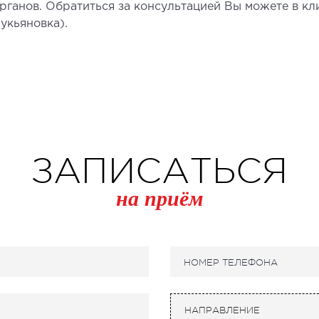
рганов. Обратиться за консультацией Вы можете в кл
укьяновка).
СТАЦИОНАР
ДИ
ирургический стационар
УЗИ
алата интенсивной терапии
УЗИ м
ЗАПИСАТЬСЯ
ерапевтический стационар
Элект
едицинская транспортировка в Киеве и
Лабор
на приём
бласти (Перевозка больных)
Эндос
корая помощь в Киеве
НЕЙРОХИРУРГИЯ
НЕ
тделение нейрохирургии
Невро
НАПРАВЛЕНИЕ