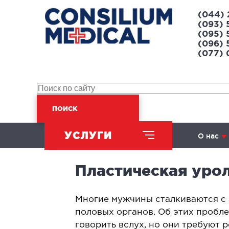
(044) 
(093) 
(095) 
(096) 
(077)
ПОИСК
УСЛУГИ
О нас
Пластическая уро
ХИРУРГИЧЕСКОЕ
НАПРАВЛЕНИЕ
​Многие мужчины сталкиваются с
половых органов. Об этих пробл
Абдоминальная хирургия
Л
говорить вслух, но они требуют 