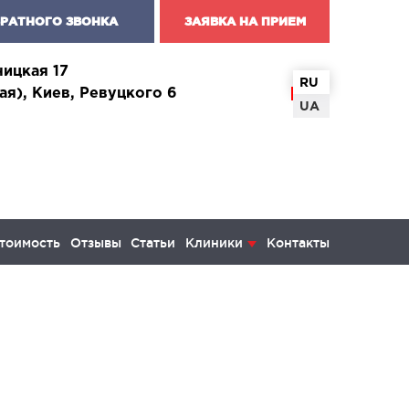
БРАТНОГО ЗВОНКА
ЗАЯВКА НА ПРИЕМ
чицкая 17
RU
ая), Киев, Ревуцкого 6
UA
тоимость
Отзывы
Статьи
Клиники
Контакты
КОЛОГИЯ И ОНКОХИРУРГИЯ
инекология и болезни молочной
ы