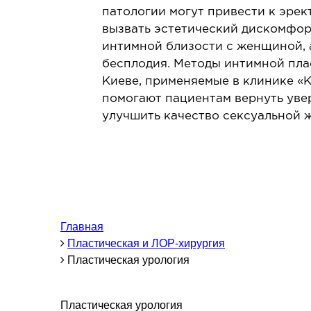
Урология
Л
патологии могут привести к эре
вызвать эстетический дискомфор
Проктология
Л
интимной близости с женщиной, 
Маммология
Л
бесплодия. Методы интимной пла
Бариатрическая хирургия
Киеве, применяемые в клинике «
Гинекология
помогают пациентам вернуть увер
Подология
улучшить качество сексуальной 
Челюстно-лицевая хирургия
Герниология
ТЕРАПЕВТИЧЕСКОЕ
НАПРАВЛЕНИЕ
Главная
З
Пластическая и ЛОР-хирургия
З
Аллергология
Пластическая урология
З
Кардиология
Ревматология
Пластическая урология
Эндокринология