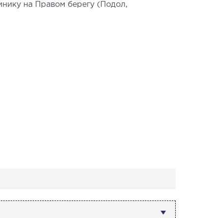
инику на Правом берегу (Подол,
АГНОСТИКА
агистральных сосудов
рокардиограмма (ЭКГ)
аторная диагностика
копия
ВРОЛОГИЯ
логия