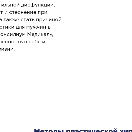
Онкол
апароскопия в онкологии
ктильной дисфункции,
Онкоу
т и стеснение при
апароскопия в урологии
а также стать причиной
Химио
апароскопия в хирургии
стики для мужчин в
Консилиум Медикал»,
енность в себе и
жизни.
ЛОР-ЗАБОЛЕВАНИЯ
ПЛ
ХИ
аболевания горла и гортани
аболевания носа
Опера
около
аболевания ушей
Хирур
патоло
Методы пластической хи