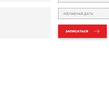
ЗАПИСАТЬСЯ
СОСУДИСТАЯ ХИРУРГИЯ
ТР
ОР
лебология
ртериальная хирургия
Забол
аппар
Травмп
Виды 
ПЕДИАТРИЯ