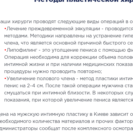
Хирур
Эстет
аши хирурги проводят следующие виды операций в об
Эстети
•
Лечение преждевременной эякуляции - проводитс
Пласт
методами. Методики направлены на устранение гип
члена, что является основной причиной быстрого с
•
Липофилинг - это утолщение пениса с помощью фи
Операция необходима для коррекции объема полово
интимной жизни и при наличии медицинских показа
процедуры нужно проводить повторно;
•
Увеличение полового члена - метод пластики инт
ЛЕЧЕНИЕ ЗАБОЛЕВАНИЙ
МА
пенис на 2-4 см. После такой операции мужчина ста
смущаться при интимной близости. В некоторых сл
ПЕЧЕНИ И ЖЕЛЧНЫХ
показания, при которой увеличение пениса являетс
Малои
ПРОТОКОВ
контр
ена на мужскую интимную пластику в Киеве зависит о
ечение болезней печени
еобходимого количества материалов и прочих факто
ирургия печени и желчных протоков
дминистраторы сообщат после комплексного осмотра