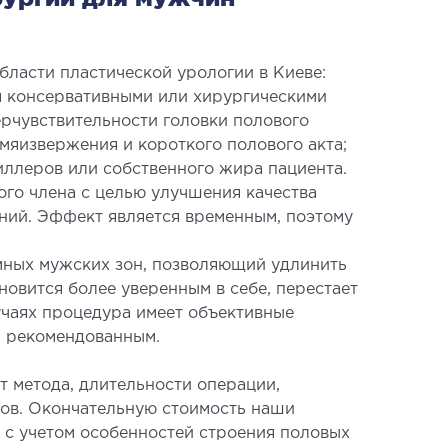
гическое лечение храпа
ическая хирургия лица
ласти пластической урологии в Киеве:
ческая хирургия тела
я консервативными или хирургическими
ическая урология
ерчувствительности головки полового
емяизвержения и короткого полового акта;
ллеров или собственного жира пациента.
го члена с целью улучшения качества
ний. Эффект является временным, поэтому
имных мужских зон, позволяющий удлинить
ЛОИНВАЗИВНАЯ ХИРУРГИЯ
новится более уверенным в себе, перестает
учаях процедура имеет объективные
я рекомендованным.
нвазивные операции под
олем УЗИ
т метода, длительности операции,
ров. Окончательную стоимость наши
 с учетом особенностей строения половых