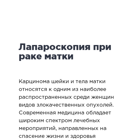
логия
ктология
мология
иатрическая хирургия
Лапароскопия при
екология
ология
раке матки
юстно-лицевая хирургия
ниология
Карцинома шейки и тела матки
ЛАПАРОСКОПИЧЕСКАЯ ХИРУРГИЯ
относятся к одним из наиболее
распространенных среди женщин
видов злокачественных опухолей.
ароскопия в гинекологии
Современная медицина обладает
ароскопия в онкологии
широким спектром лечебных
ароскопия в урологии
мероприятий, направленных на
ароскопия в хирургии
спасение жизни и здоровья