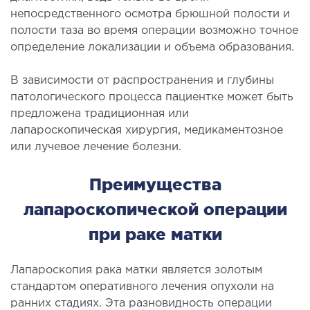
непосредственного осмотра брюшной полости и
полости таза во время операции возможно точное
ЛЕЧЕНИЕ ЗАБОЛЕВАНИЙ ПЕЧЕНИ И
определение локализации и объема образования.
ЖЕЛЧНЫХ ПРОТОКОВ
В зависимости от распространения и глубины
ение болезней печени
патологического процесса пациентке может быть
ургия печени и желчных протоков
предложена традиционная или
лапароскопическая хирургия, медикаментозное
или лучевое лечение болезни.
МАЛОИНВАЗИВНАЯ ХИРУРГИЯ
Преимущества
оинвазивные операции под контролем
лапароскопической операции
И
при раке матки
НЕОТЛОЖНАЯ ХИРУРГИЯ
Лапароскопия рака матки является золотым
тложная хирургия в клинике
стандартом оперативного лечения опухоли на
ранних стадиях. Эта разновидность операции