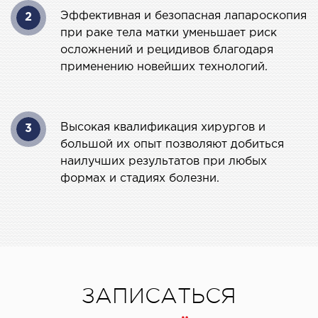
Эффективная и безопасная лапароскопия
рология
2
при раке тела матки уменьшает риск
осложнений и рецидивов благодаря
ОСТЕОПАТИЯ/РЕАБИЛИТОЛОГИЯ
применению новейших технологий.
олевания
оды лечения
Высокая квалификация хирургов и
3
большой их опыт позволяют добиться
СОСУДИСТАЯ ХИРУРГИЯ
наилучших результатов при любых
формах и стадиях болезни.
бология
ериальная хирургия
ТРАВМАТОЛОГИЯ И ОРТОПЕДИЯ
ЗАПИСАТЬСЯ
олевания опорно-двигательного аппарата
вмпункт (травматологический пункт)