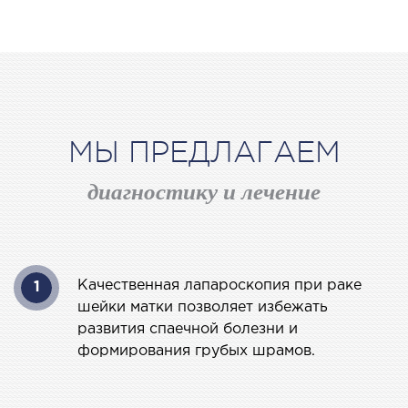
МАГНИТНО-РЕЗОНАНСНАЯ
ТОМОГРАФИЯ (МРТ)
 внутренних органов
МЫ ПРЕДЛАГАЕМ
 головы
 молочных желез с имплантами и без
диагностику и лечение
 суставов
 позвоночника
НЕЙРОХИРУРГИЯ
Качественная лапароскопия при раке
1
шейки матки позволяет избежать
еление нейрохирургии
развития спаечной болезни и
формирования грубых шрамов.
НЕВРОЛОГИЯ