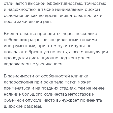
отличается высокой эффективностью, точностью
СТАЦИОНАР
и надежностью, а также минимальным риском
осложнений как во время вмешательства, так и
ургический стационар
после заживления ран.
ата интенсивной терапии
апевтический стационар
Вмешательство проводится через несколько
небольших разрезов специальными тонкими
ицинская транспортировка в Киеве и
инструментами, при этом руки хирурга не
асти (Перевозка больных)
попадают в брюшную полость, а все манипуляции
рая помощь в Киеве
проводятся дистанционно под контролем
видеокамеры с увеличением.
ДИАГНОСТИКА
В зависимости от особенностей клиники
И
лапароскопия при раке тела матки может
применяться и на поздних стадиях, тем не менее
 магистральных сосудов
наличие большого количества метастазов и
ктрокардиограмма (ЭКГ)
объемной опухоли часто вынуждает применять
ораторная диагностика
широкие разрезы.
оскопия