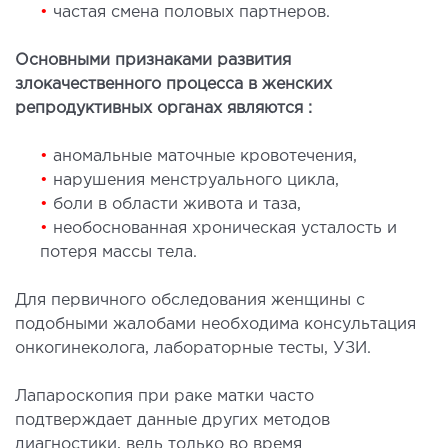
•
частая смена половых партнеров.
лоносовых пазух
ургическое лечение заболеваний и
Основными признаками развития
ологий гортани и глотки
злокачественного процесса в женских
ургическое лечение храпа
репродуктивных органах являются :
етическая хирургия лица
етическая хирургия тела
•
аномальные маточные кровотечения,
•
нарушения менструального цикла,
стическая урология
•
боли в области живота и таза,
•
необоснованная хроническая усталость и
КОСМЕТОЛОГИЯ И ДЕРМАТОЛОГИЯ
потеря массы тела.
аратная косметология
Для первичного обследования женщины с
матология
подобными жалобами необходима консультация
онкогинеколога, лабораторные тесты, УЗИ.
екционная косметология
ерная косметология
Лапароскопия при раке матки часто
ерная эпиляция
подтверждает данные других методов
етическая косметология
диагностики, ведь только во время