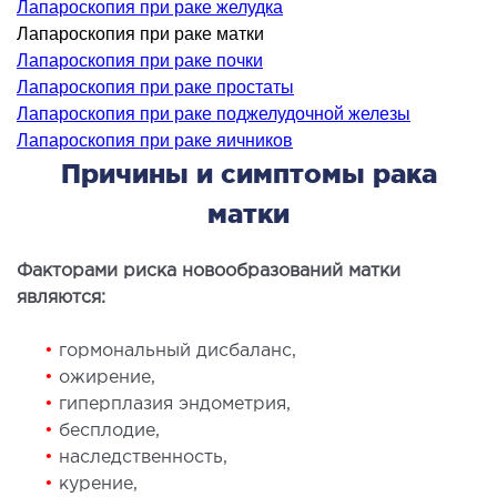
Лапароскопия при раке желудка
ология
Лапароскопия при раке матки
тложная терапия
Лапароскопия при раке почки
рология
Лапароскопия при раке простаты
лиативная помощь
Лапароскопия при раке поджелудочной железы
Лапароскопия при раке яичников
ьмонология
Причины и симптомы рака
апия
матки
ЛОР-ЗАБОЛЕВАНИЯ
Факторами риска новообразований матки
олевания горла и гортани
являются:
олевания носа
•
гормональный дисбаланс,
олевания ушей
•
ожирение,
•
гиперплазия эндометрия,
ПЛАСТИЧЕСКАЯ И ЛОР-ХИРУРГИЯ
•
бесплодие,
•
наследственность,
•
курение,
ративное лечение полости носа и