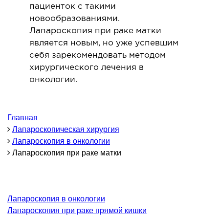
пациенток с такими
ОНКОЛОГИЯ И ОНКОХИРУРГИЯ
новообразованиями.
Лапароскопия при раке матки
огинекология и болезни молочной железы
является новым, но уже успевшим
себя зарекомендовать методом
ология и онкохирургия
хирургического лечения в
оурология
онкологии.
иотерапия
ТЕРАПЕВТИЧЕСКОЕ НАПРАВЛЕНИЕ
Главная
Лапароскопическая хирургия
ергология
Лапароскопия в онкологии
Лапароскопия при раке матки
диология
матология
окринология
троэнтерология
Лапароскопия в онкологии
Лапароскопия при раке прямой кишки
тология и нутрициология