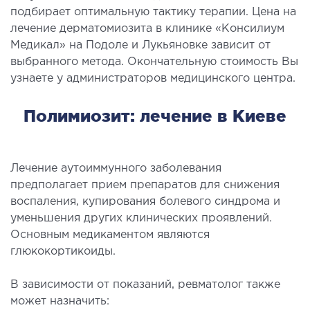
подбирает оптимальную тактику терапии. Цена на
рология
лечение дерматомиозита в клинике «Консилиум
Медикал» на Подоле и Лукьяновке зависит от
ОСТЕОПАТИЯ/РЕАБИЛИТОЛОГИЯ
выбранного метода. Окончательную стоимость Вы
узнаете у администраторов медицинского центра.
олевания
Полимиозит: лечение в Киеве
оды лечения
СОСУДИСТАЯ ХИРУРГИЯ
Лечение аутоиммунного заболевания
предполагает прием препаратов для снижения
бология
воспаления, купирования болевого синдрома и
ериальная хирургия
уменьшения других клинических проявлений.
Основным медикаментом являются
ТРАВМАТОЛОГИЯ И ОРТОПЕДИЯ
глюкокортикоиды.
В зависимости от показаний, ревматолог также
олевания опорно-двигательного аппарата
может назначить:
вмпункт (травматологический пункт)