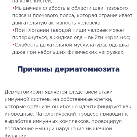
на коже кистей;
лоносовых пазух
•
Мышечная слабость в области шеи, тазового
ургическое лечение заболеваний и
пояса и плечевого пояса, которая ограничивает
ологий гортани и глотки
двигательную активность человека;
ургическое лечение храпа
•
При глотании твердой пищи человек может
поперхнуться, а жидкая еда – выйти через нос;
етическая хирургия лица
•
Слабость дыхательной мускулатуры, одышка
етическая хирургия тела
даже при небольших физических нагрузках.
стическая урология
Причины дерматомиозита
КОСМЕТОЛОГИЯ И ДЕРМАТОЛОГИЯ
аратная косметология
Дерматомиозит является следствием атаки
матология
иммунной системы на собственные клетки,
которые организм ошибочно идентифицирует как
екционная косметология
инородные. Патологический процесс приводит к
ерная косметология
выработке иммунных комплексов, провоцируя
ерная эпиляция
воспаление мышц и нарушение мышечной
етическая косметология
функции.