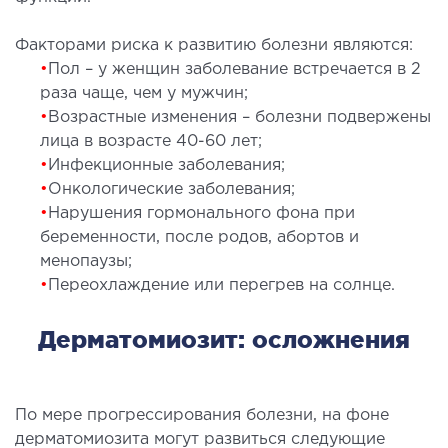
Факторами риска к развитию болезни являются:
ЛЕЧЕНИЕ ЗАБОЛЕВАНИЙ ПЕЧЕНИ И
•
Пол – у женщин заболевание встречается в 2
ЖЕЛЧНЫХ ПРОТОКОВ
раза чаще, чем у мужчин;
•
Возрастные изменения – болезни подвержены
ение болезней печени
лица в возрасте 40-60 лет;
ургия печени и желчных протоков
•
Инфекционные заболевания;
•
Онкологические заболевания;
•
Нарушения гормонального фона при
МАЛОИНВАЗИВНАЯ ХИРУРГИЯ
беременности, после родов, абортов и
менопаузы;
оинвазивные операции под контролем
•
Переохлаждение или перегрев на солнце.
И
Дерматомиозит: осложнения
НЕОТЛОЖНАЯ ХИРУРГИЯ
тложная хирургия в клинике
По мере прогрессирования болезни, на фоне
дерматомиозита могут развиться следующие