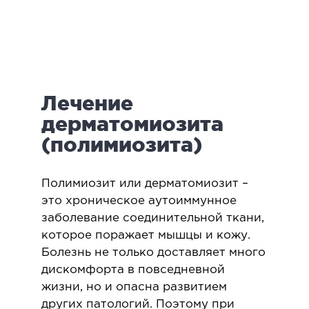
логия
ктология
мология
иатрическая хирургия
Лечение
екология
ология
дерматомиозита
юстно-лицевая хирургия
(полимиозита)
ниология
​Полимиозит или дерматомиозит –
ЛАПАРОСКОПИЧЕСКАЯ ХИРУРГИЯ
это хроническое аутоиммунное
заболевание соединительной ткани,
ароскопия в гинекологии
которое поражает мышцы и кожу.
Болезнь не только доставляет много
ароскопия в онкологии
дискомфорта в повседневной
ароскопия в урологии
жизни, но и опасна развитием
ароскопия в хирургии
других патологий. Поэтому при