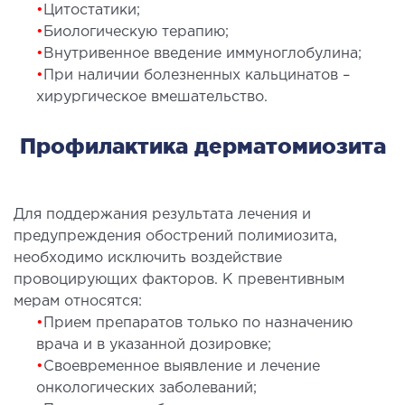
•
Цитостатики;
ы оперативных вмешательств
•
Биологическую терапию;
•
Внутривенное введение иммуноглобулина;
ДЕТОКСИКАЦИЯ И ЭФФЕРЕНТНАЯ
•
При наличии болезненных кальцинатов –
хирургическое вмешательство.
ТЕРАПИЯ
Профилактика дерматомиозита
оксикация
змаферез и гемосорбция
Для поддержания результата лечения и
ПЕДИАТРИЯ
предупреждения обострений полимиозита,
необходимо исключить воздействие
иатрия услуги
провоцирующих факторов. К превентивным
мерам относятся:
•
Прием препаратов только по назначению
врача и в указанной дозировке;
•
Своевременное выявление и лечение
онкологических заболеваний;