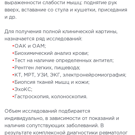
выраженности слабости мышц: поднятие рук
вверх, вставание со стула и кушетки, приседания
МАГНИТНО-РЕЗОНАНСНАЯ
и др.
ТОМОГРАФИЯ (МРТ)
Для получения полной клинической картины,
назначается ряд исследований:
 внутренних органов
•
ОАК и ОАМ;
 головы
•
Биохимический анализ крови;
 молочных желез с имплантами и без
•
Тест на наличие определенных антител;
 суставов
•
Рентген легких, пищевода;
 позвоночника
•
КТ, МРТ, УЗИ, ЭКГ, электронейромиография;
•
Биопсия тканей мышц и кожи;
•
ЭхоКС;
НЕЙРОХИРУРГИЯ
•
Гастроскопия, колоноскопия.
еление нейрохирургии
Объем исследований подбирается
индивидуально, в зависимости от показаний и
НЕВРОЛОГИЯ
наличия сопутствующих заболеваний. В
результате комплексной диагностики ревматолог