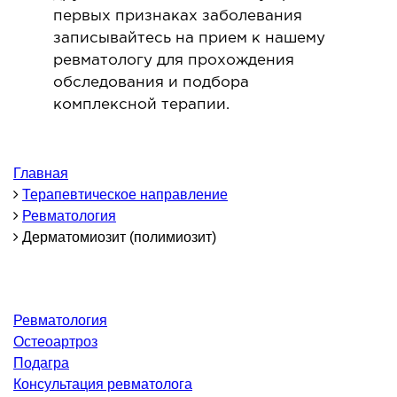
первых признаках заболевания
ОНКОЛОГИЯ И ОНКОХИРУРГИЯ
записывайтесь на прием к нашему
ревматологу для прохождения
огинекология и болезни молочной железы
обследования и подбора
ология и онкохирургия
комплексной терапии.
оурология
иотерапия
Главная
Терапевтическое направление
ТЕРАПЕВТИЧЕСКОЕ НАПРАВЛЕНИЕ
Ревматология
Дерматомиозит (полимиозит)
ергология
диология
матология
Ревматология
окринология
Остеоартроз
троэнтерология
Подагра
тология и нутрициология
Консультация ревматолога