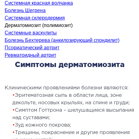
Системная красная волчанка
ология
Болезнь Шегрена
тложная терапия
Системная склеродермия
рология
Дерматомиозит (полимиозит)
лиативная помощь
Системные васкулиты
ьмонология
Болезнь Бехтерева (анкилозирующий спондилит)
Псориатический артрит
апия
Ревматоидный артрит
Симптомы дерматомиозита
ЛОР-ЗАБОЛЕВАНИЯ
олевания горла и гортани
Клиническими проявлениями болезни являются:
олевания носа
•
Эритематозная сыпь в области лица, зоне
олевания ушей
декольте, носовых крыльях, на спине и груди;
•
Симптом Готтрона – шелушащиеся высыпания
над суставами;
ПЛАСТИЧЕСКАЯ И ЛОР-ХИРУРГИЯ
•
Зуд кожного покрова;
•
Трещины, покраснение и другие проявления
ративное лечение полости носа и