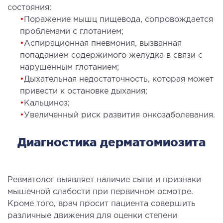
состояния:
СТАЦИОНАР
•
Поражение мышц пищевода, сопровождается
проблемами с глотанием;
ургический стационар
•
Аспирационная пневмония, вызванная
ата интенсивной терапии
попаданием содержимого желудка в связи с
апевтический стационар
нарушенным глотанием;
ицинская транспортировка в Киеве и
•
Дыхательная недостаточность, которая может
привести к остановке дыхания;
асти (Перевозка больных)
•
Кальциноз;
рая помощь в Киеве
•
Увеличенный риск развития онкозаболевания.
ДИАГНОСТИКА
Диагностика дерматомиозита
И
 магистральных сосудов
Ревматолог выявляет наличие сыпи и признаки
ктрокардиограмма (ЭКГ)
мышечной слабости при первичном осмотре.
Кроме того, врач просит пациента совершить
ораторная диагностика
различные движения для оценки степени
оскопия