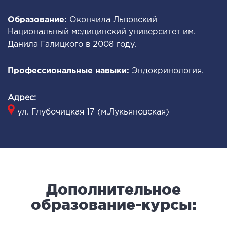
ОНКОЛОГИЯ И ОНКОХИРУРГИЯ
Образование:
Окончила Львовский
Национальный медицинский университет им.
Данила Галицкого в 2008 году.
огинекология и болезни молочной железы
ология и онкохирургия
Профессиональные навыки:
Эндокринология.
оурология
иотерапия
Адрес:
ул. Глубочицкая 17 (м.Лукьяновская)
ТЕРАПЕВТИЧЕСКОЕ НАПРАВЛЕНИЕ
ергология
диология
матология
Дополнительное
окринология
образование-курсы:
троэнтерология
тология и нутрициология