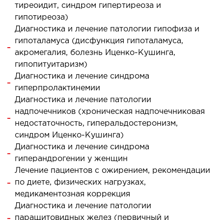
тиреоидит, синдром гипертиреоза и
гипотиреоза)
ЛЕЧЕНИЕ ЗАБОЛЕВАНИЙ ПЕЧЕНИ И
Диагностика и лечение патологии гипофиза и
ЖЕЛЧНЫХ ПРОТОКОВ
гипоталамуса (дисфункция гипоталамуса,
акромегалия, болезнь Иценко-Кушинга,
гипопитуитаризм)
ение болезней печени
Диагностика и лечение синдрома
ургия печени и желчных протоков
гиперпролактинемии
Диагностика и лечение патологии
МАЛОИНВАЗИВНАЯ ХИРУРГИЯ
надпочечников (хроническая надпочечниковая
недостаточность, гиперальдостеронизм,
оинвазивные операции под контролем
синдром Иценко-Кушинга)
И
Диагностика и лечение синдрома
гиперандрогении у женщин
Лечение пациентов с ожирением, рекомендации
НЕОТЛОЖНАЯ ХИРУРГИЯ
по диете, физических нагрузках,
медикаментозная коррекция
тложная хирургия в клинике
Диагностика и лечение патологии
паращитовидных желез (первичный и