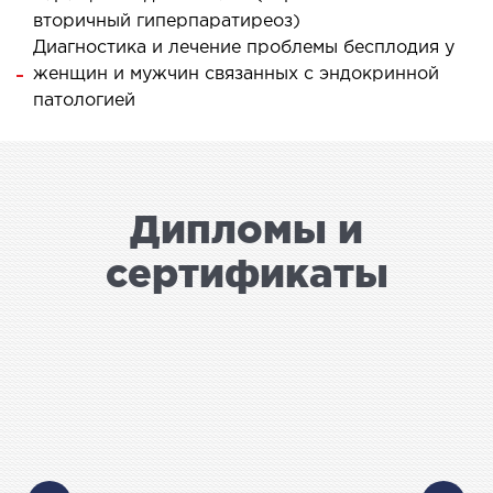
СТАЦИОНАР
вторичный гиперпаратиреоз)
Диагностика и лечение проблемы бесплодия у
женщин и мужчин связанных с эндокринной
ургический стационар
патологией
ата интенсивной терапии
апевтический стационар
ицинская транспортировка в Киеве и
асти (Перевозка больных)
Дипломы и
рая помощь в Киеве
сертификаты
ДИАГНОСТИКА
И
 магистральных сосудов
ктрокардиограмма (ЭКГ)
ораторная диагностика
оскопия