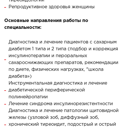
тиреоидологии
лоносовых пазух
Репродуктивное здоровья женщины
ургическое лечение заболеваний и
ологий гортани и глотки
Основные направления работы по
специальности:
ургическое лечение храпа
етическая хирургия лица
Диагностика и лечение пациентов с сахарным
етическая хирургия тела
диабетом 1 типа и 2 типа (подбор и коррекция
стическая урология
инсулинотерапии и пероральных
сахароснижающих препаратов, рекомендации
КОСМЕТОЛОГИЯ И ДЕРМАТОЛОГИЯ
по диете, физических нагрузках, "школа
диабета»)
Инструментальная диагностика и лечение
аратная косметология
диабетической периферической
матология
полинейропатии
екционная косметология
Лечение синдрома инсулинорезистентности
ерная косметология
Диагностика и лечение патологии щитовидной
ерная эпиляция
железы (узловой зоб, диффузный зоб,
хронический тиреоидит, подострый и острый
етическая косметология