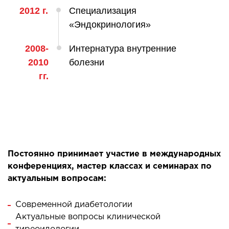
ология
2012 г.
Специализация
тложная терапия
«Эндокринология»
рология
2008-
Интернатура внутренние
лиативная помощь
2010
болезни
ьмонология
гг.
апия
ЛОР-ЗАБОЛЕВАНИЯ
олевания горла и гортани
олевания носа
Постоянно принимает участие в международных
конференциях, мастер классах и семинарах по
олевания ушей
актуальным вопросам:
ПЛАСТИЧЕСКАЯ И ЛОР-ХИРУРГИЯ
Современной диабетологии
Актуальные вопросы клинической
ративное лечение полости носа и