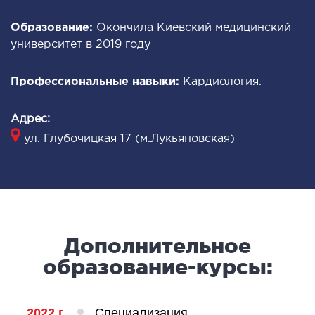
ОНКОЛОГИЯ И ОНКОХИРУРГИЯ
Образование:
Окончила Киевский медицинский
университет в 2019 году
огинекология и болезни молочной железы
Профессиональные навыки:
Кардиология.
ология и онкохирургия
оурология
Адрес:
иотерапия
ул. Глубочицкая 17 (м.Лукьяновская)
ТЕРАПЕВТИЧЕСКОЕ НАПРАВЛЕНИЕ
ергология
диология
Дополнительное
матология
образование-курсы:
окринология
троэнтерология
тология и нутрициология
2022 г.
Специализация