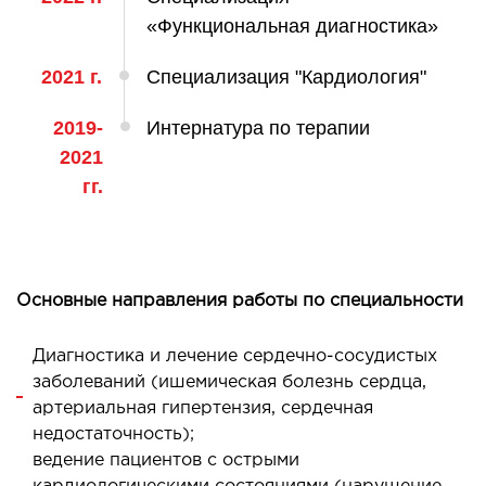
ология
«Функциональная диагностика»
тложная терапия
2021 г.
Специализация "Кардиология"
рология
лиативная помощь
2019-
Интернатура по терапии
ьмонология
2021
апия
гг.
ЛОР-ЗАБОЛЕВАНИЯ
олевания горла и гортани
Основные направления работы по специальности
олевания носа
олевания ушей
Диагностика и лечение сердечно-сосудистых
заболеваний (ишемическая болезнь сердца,
артериальная гипертензия, сердечная
ПЛАСТИЧЕСКАЯ И ЛОР-ХИРУРГИЯ
недостаточность);
ведение пациентов с острыми
ративное лечение полости носа и