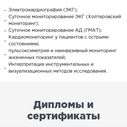
Электрокардиография (ЭКГ);
ЛЕЧЕНИЕ ЗАБОЛЕВАНИЙ ПЕЧЕНИ И
Суточное мониторирование ЭКГ (Холтеровский
ЖЕЛЧНЫХ ПРОТОКОВ
мониторинг);
Суточное мониторирование АД (ГМАТ);
Кардиомониторинг у пациентов с острыми
ение болезней печени
состояниями;
ургия печени и желчных протоков
пульсоксиметрия и неинвазивный мониторинг
жизненных показателей;
МАЛОИНВАЗИВНАЯ ХИРУРГИЯ
Интерпретация инструментальных и
визуализационных методов исследования.
оинвазивные операции под контролем
И
Дипломы и
НЕОТЛОЖНАЯ ХИРУРГИЯ
сертификаты
тложная хирургия в клинике