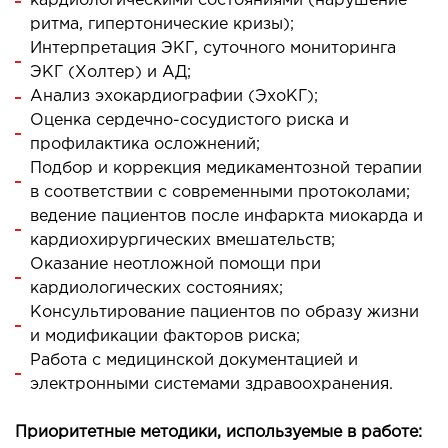
кардиологическими состояниями (нарушение
лоносовых пазух
ритма, гипертонические кризы);
ургическое лечение заболеваний и
Интерпретация ЭКГ, суточного мониторинга
ологий гортани и глотки
ЭКГ (Холтер) и АД;
Анализ эхокардиографии (ЭхоКГ);
ургическое лечение храпа
Оценка сердечно-сосудистого риска и
етическая хирургия лица
профилактика осложнений;
етическая хирургия тела
Подбор и коррекция медикаментозной терапии
стическая урология
в соответствии с современными протоколами;
ведение пациентов после инфаркта миокарда и
кардиохирургических вмешательств;
КОСМЕТОЛОГИЯ И ДЕРМАТОЛОГИЯ
Оказание неотложной помощи при
кардиологических состояниях;
аратная косметология
Консультирование пациентов по образу жизни
матология
и модификации факторов риска;
екционная косметология
Работа с медицинской документацией и
ерная косметология
электронными системами здравоохранения.
ерная эпиляция
Приоритетные методики, используемые в работе:
етическая косметология