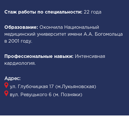
ОНКОЛОГИЯ И ОНКОХИРУРГИЯ
Стаж работы по специальности:
22 года
огинекология и болезни молочной железы
Образование:
Окончила Национальный
ология и онкохирургия
медицинский университет имени А.А. Богомольца
в 2001 году.
оурология
иотерапия
Профессиональные навыки:
Интенсивная
кардиология.
ТЕРАПЕВТИЧЕСКОЕ НАПРАВЛЕНИЕ
Адрес:
ергология
ул. Глубочицкая 17 (м.Лукьяновская)
диология
вул. Ревуцького 6 (м. Позняки)
матология
окринология
троэнтерология
тология и нутрициология