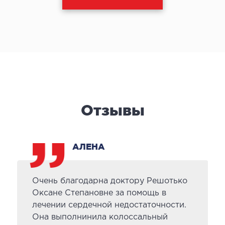
ы оперативных вмешательств
ДЕТОКСИКАЦИЯ И ЭФФЕРЕНТНАЯ
ТЕРАПИЯ
оксикация
змаферез и гемосорбция
Отзывы
ПЕДИАТРИЯ
АЛЕНА
иатрия услуги
Очень благодарна доктору Решотько
Оксане Степановне за помощь в
лечении сердечной недостаточности.
Она выполнинила колоссальный