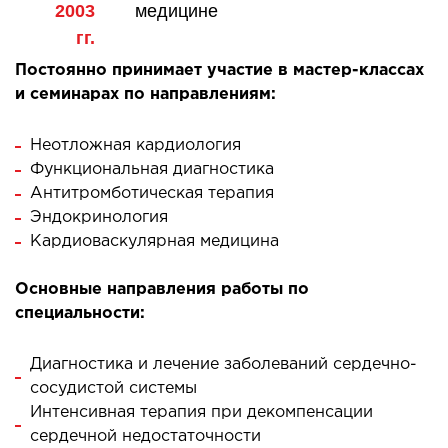
2003
медицине
лоносовых пазух
гг.
ургическое лечение заболеваний и
ологий гортани и глотки
Постоянно принимает участие в мастер-классах
и семинарах по направлениям:
ургическое лечение храпа
етическая хирургия лица
Неотложная кардиология
етическая хирургия тела
Функциональная диагностика
стическая урология
Антитромботическая терапия
Эндокринология
КОСМЕТОЛОГИЯ И ДЕРМАТОЛОГИЯ
Кардиоваскулярная медицина
Основные направления работы по
аратная косметология
специальности:
матология
екционная косметология
Диагностика и лечение заболеваний сердечно-
ерная косметология
сосудистой системы
ерная эпиляция
Интенсивная терапия при декомпенсации
сердечной недостаточности
етическая косметология