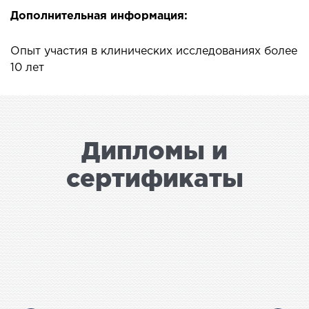
СТАЦИОНАР
Дополнительная информация:
ургический стационар
Опыт участия в клинических исследованиях более
10 лет
ата интенсивной терапии
апевтический стационар
ицинская транспортировка в Киеве и
асти (Перевозка больных)
Дипломы и
рая помощь в Киеве
сертификаты
ДИАГНОСТИКА
И
 магистральных сосудов
ктрокардиограмма (ЭКГ)
ораторная диагностика
оскопия