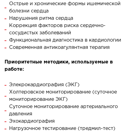
Острые и хронические формы ишемической
болезни сердца
ЛЕЧЕНИЕ ЗАБОЛЕВАНИЙ ПЕЧЕНИ И
Нарушения ритма сердца
ЖЕЛЧНЫХ ПРОТОКОВ
Коррекция факторов риска сердечно-
сосудистых заболеваний
Функциональная диагностика в кардиологии
ение болезней печени
Современная антикоагулянтная терапия
ургия печени и желчных протоков
Приоритетные методики, используемые в
МАЛОИНВАЗИВНАЯ ХИРУРГИЯ
работе:
оинвазивные операции под контролем
Элекрокардиография (ЭКГ)
И
Холтеровское мониторирование (суточное
мониторирование ЭКГ)
Суточное мониторирование артериального
НЕОТЛОЖНАЯ ХИРУРГИЯ
давления
Эхокардиография
тложная хирургия в клинике
Нагрузочное тестирование (тредмил-тест)