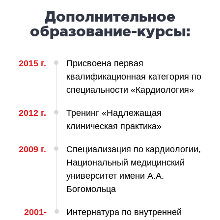
ология
Дополнительное
тложная терапия
образование-курсы:
рология
лиативная помощь
2015 г.
Присвоена первая
ьмонология
квалификационная категория по
апия
специальности «Кардиология»
ЛОР-ЗАБОЛЕВАНИЯ
2012 г.
Тренинг «Надлежащая
клиническая практика»
олевания горла и гортани
олевания носа
2009 г.
Специализация по кардиологии,
олевания ушей
Национальный медицинский
университет имени А.А.
Богомольца
ПЛАСТИЧЕСКАЯ И ЛОР-ХИРУРГИЯ
2001-
Интернатура по внутренней
ративное лечение полости носа и