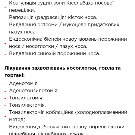
Коагуляція судин зони Кісельбаха носової
переділки.
МАГНИТНО-РЕЗОНАНСНАЯ
Репозиція (редресація) кісток носа.
ТОМОГРАФИЯ (МРТ)
Видалення остеоми / мукоцеле придаткових
пазух носа.
Ендоскопічна біопсія новоутворень порожнини
 внутренних органов
носа / носоглотки / пазух носа.
 головы
Видалення синехій порожнини носа.
 молочных желез с имплантами и без
 суставов
Лікування захворювань носоглотки, горла та
 позвоночника
гортані:
Аденотомія.
Аденотонзилотомія.
НЕЙРОХИРУРГИЯ
Тонзилотомія.
Тонзилектомія.
еление нейрохирургии
Тонзилектомія коблаційна (холодноплазменний
метод).
НЕВРОЛОГИЯ
Видалення доброякісних новоутворень глотки,
піднебіння, піднебінних дужок.