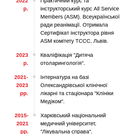
2022
Практичний курс та
р.
інструкторський курс All Service
ЛЕЧЕНИЕ ЗАБОЛЕВАНИЙ ПЕЧЕНИ И
Members (ASM). Всеукраїнської
ЖЕЛЧНЫХ ПРОТОКОВ
ради реанімації. Отримала
Сертифікат інструктора рівня
ение болезней печени
ASM комітету ТССС, Львів.
ургия печени и желчных протоков
2023
Кваліфікація "Дитяча
р.
отоларингологія".
МАЛОИНВАЗИВНАЯ ХИРУРГИЯ
2021-
Інтернатура на базі
оинвазивные операции под контролем
2023
Олександрівської клінічної
И
рр.
лікарні та стаціонара "Клініки
Медіком".
НЕОТЛОЖНАЯ ХИРУРГИЯ
2015-
Харківський національний
тложная хирургия в клинике
2021
медичний університет,
рр.
"Лікувальна справа".