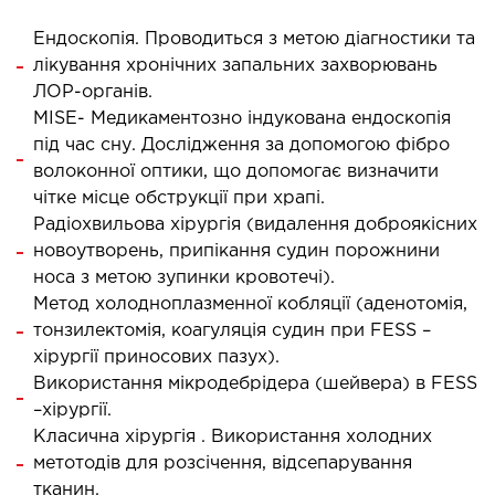
ы оперативных вмешательств
Ендоскопія. Проводиться з метою діагностики та
лікування хронічних запальних захворювань
ДЕТОКСИКАЦИЯ И ЭФФЕРЕНТНАЯ
ЛОР-органів.
MISE- Медикаментозно індукована ендоскопія
ТЕРАПИЯ
під час сну. Дослідження за допомогою фібро
волоконної оптики, що допомогає визначити
оксикация
чітке місце обструкції при храпі.
змаферез и гемосорбция
Радіохвильова хірургія (видалення доброякісних
новоутворень, припікання судин порожнини
ПЕДИАТРИЯ
носа з метою зупинки кровотечі).
Метод холодноплазменної кобляції (аденотомія,
тонзилектомія, коагуляція судин при FESS –
иатрия услуги
хірургії приносових пазух).
Використання мікродебрідера (шейвера) в FESS
–хірургії.
Класична хірургія . Використання холодних
метотодів для розсічення, відсепарування
тканин.