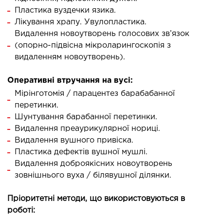
Пластика вуздечки язика.
рология
Лікування храпу. Увулопластика.
Видалення новоутворень голосових зв’язок
ОСТЕОПАТИЯ/РЕАБИЛИТОЛОГИЯ
(опорно-підвісна мікроларингоскопія з
видаленням новоутворень).
олевания
оды лечения
Оперативні втручання на вусі:
Мірінготомія / парацентез барабабанної
перетинки.
СОСУДИСТАЯ ХИРУРГИЯ
Шунтування барабанної перетинки.
Видалення преаурикулярної нориці.
бология
Видалення вушного привіска.
ериальная хирургия
Пластика дефектів вушної мушлі.
Видалення доброякісних новоутворень
ТРАВМАТОЛОГИЯ И ОРТОПЕДИЯ
зовнішнього вуха / білявушної ділянки.
Пріоритетні методи, що використовуються в
олевания опорно-двигательного аппарата
роботі:
вмпункт (травматологический пункт)