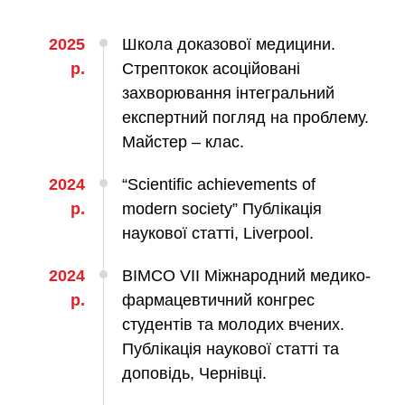
ология
тложная терапия
2025
Школа доказової медицини.
рология
р.
Стрептокок асоційовані
лиативная помощь
захворювання інтегральний
експертний погляд на проблему.
ьмонология
Майстер – клас.
апия
2024
“Scientific achievements of
ЛОР-ЗАБОЛЕВАНИЯ
р.
modern society” Публікація
наукової статті, Liverpool.
олевания горла и гортани
олевания носа
2024
BIMCO VII Міжнародний медико-
олевания ушей
р.
фармацевтичний конгрес
студентів та молодих вчених.
ПЛАСТИЧЕСКАЯ И ЛОР-ХИРУРГИЯ
Публікація наукової статті та
доповідь, Чернівці.
ративное лечение полости носа и