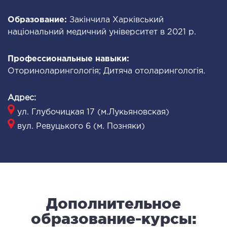
ОНКОЛОГИЯ И ОНКОХИРУРГИЯ
Образование:
Закінчила Харківський
національний медичний університет в 2021 р.
огинекология и болезни молочной железы
Профессиональные навыки:
ология и онкохирургия
Оториноларингологія; Дитяча отоларингологія.
оурология
иотерапия
Адрес:
ул. Глубочицкая 17 (м.Лукьяновская)
ТЕРАПЕВТИЧЕСКОЕ НАПРАВЛЕНИЕ
вул. Ревуцького 6 (м. Позняки)
ергология
диология
матология
окринология
Дополнительное
троэнтерология
образование-курсы:
тология и нутрициология