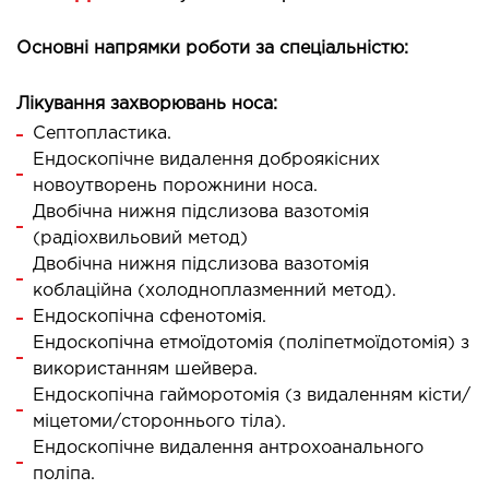
СТАЦИОНАР
Основні напрямки роботи за спеціальністю:
ургический стационар
Лікування захворювань носа:
ата интенсивной терапии
Септопластика.
апевтический стационар
Ендоскопічне видалення доброякісних
ицинская транспортировка в Киеве и
новоутворень порожнини носа.
асти (Перевозка больных)
Двобічна нижня підслизова вазотомія
рая помощь в Киеве
(радіохвильовий метод)
Двобічна нижня підслизова вазотомія
коблаційна (холодноплазменний метод).
ДИАГНОСТИКА
Ендоскопічна сфенотомія.
Ендоскопічна етмоїдотомія (поліпетмоїдотомія) з
И
використанням шейвера.
 магистральных сосудов
Ендоскопічна гайморотомія (з видаленням кісти/
ктрокардиограмма (ЭКГ)
міцетоми/стороннього тіла).
Ендоскопічне видалення антрохоанального
ораторная диагностика
поліпа.
оскопия