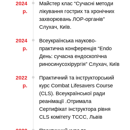
2024
Майстер клас “Сучасні методи
лоносовых пазух
р.
лікування гострих та хронічних
ургическое лечение заболеваний и
захворювань ЛОР-органів”
ологий гортани и глотки
Слухач, Київ.
ургическое лечение храпа
етическая хирургия лица
2024
Всеукраїнська науково-
етическая хирургия тела
р.
практична конференція “Endo
стическая урология
День: сучасна ендоскопічна
риносинусохірургія” Слухач, Київ
КОСМЕТОЛОГИЯ И ДЕРМАТОЛОГИЯ
2022
Практичний та інструкторський
р.
курс Combat Lifesavers Course
аратная косметология
(CLS). Всеукраїнської ради
матология
реанімації .Отримала
екционная косметология
Сертифікат інструктора рівня
ерная косметология
CLS комітету ТССС, Львів
ерная эпиляция
етическая косметология