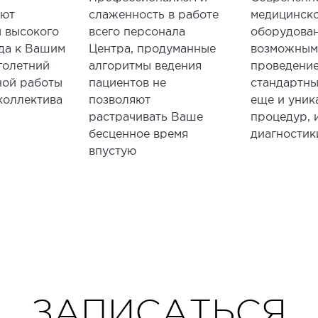
уют
слаженность в работе
медицинск
 высокого
всего персонала
оборудован
гда к Вашим
Центра, продуманные
возможны
голетний
алгоритмы ведения
проведение
ной работы
пациентов не
стандартны
коллектива
позволяют
еще и уник
растрачивать Ваше
процедур, 
бесценное время
диагностик
впустую
ЗАПИСАТЬСЯ