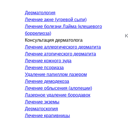
Гастроэнтерология
Дерматология
Диетология и нутрициология
Лечение акне (угревой сыпи)
Онкология
Лечение болезни Лайма (клещевого
Неотложная терапия
боррелиоза)
К
Консультация дерматолога
Нефрология
Лечение аллергического дерматита
Паллиативная помощь
Лечение атопического дерматита
Пульмонология
Лечение кожного зуда
Терапия
Лечение псориаза
Удаление папиллом лазером
Лечение демодекоза
КОСМЕТОЛОГИЯ И
Лечение облысения (алопеции)
ДЕРМАТОЛОГИЯ
Лазерное удаление бородавок
Лечение экземы
Аппаратная косметология
Дерматоскопия
Дерматология
Л
Лечение крапивницы
Инъекционная косметология
Х