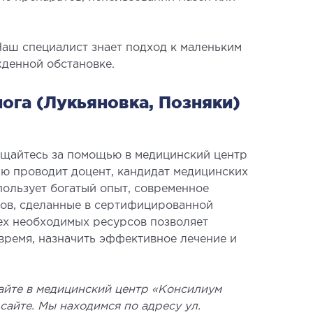
Наш специалист знает подход к маленьким
жденной обстановке.
га (Лукьяновка, Позняки)
АВМАТОЛОГИЯ И
ТОПЕДИЯ
ащайтесь за помощью в медицинский центр
ю проводит доцент, кандидат медицинских
евания опорно-двигательного
спользует богатый опыт, современное
зов, сделанные в сертифицированной
ата
сех необходимых ресурсов позволяет
ункт (травматологический пункт)
 время, назначить эффективное лечение и
оперативных вмешательств
жайте в медицинский центр «Консилиум
сайте. Мы находимся по адресу ул.