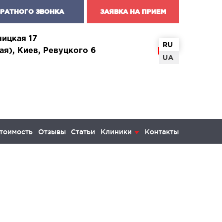
БРАТНОГО ЗВОНКА
ЗАЯВКА НА ПРИЕМ
чицкая 17
RU
ая), Киев, Ревуцкого 6
UA
тоимость
Отзывы
Статьи
Клиники
Контакты
КОЛОГИЯ И ОНКОХИРУРГИЯ
инекология и болезни молочной
ы