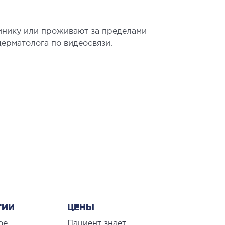
инику или проживают за пределами
ерматолога по видеосвязи.
ГИИ
ЦЕНЫ
ое
Пациент знает