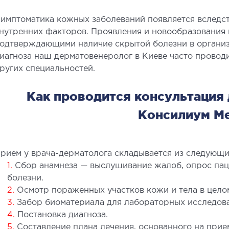
имптоматика кожных заболеваний появляется вследст
нутренних факторов. Проявления и новообразования
одтверждающими наличие скрытой болезни в организ
иагноза наш дерматовенеролог в Киеве часто провод
СТАЦИОНАР
ДИ
ругих специальностей.
ирургический стационар
УЗИ
Как проводится консультация
алата интенсивной терапии
УЗИ м
Консилиум М
ерапевтический стационар
Элект
едицинская транспортировка в Киеве и
Лабор
бласти (Перевозка больных)
Эндос
рием у врача-дерматолога складывается из следующи
корая помощь в Киеве
1.
Сбор анамнеза — выслушивание жалоб, опрос пац
болезни.
2.
Осмотр пораженных участков кожи и тела в цело
НЕЙРОХИРУРГИЯ
НЕ
3.
Забор биоматериала для лабораторных исследова
4.
Постановка диагноза.
тделение нейрохирургии
Невро
5.
Составление плана лечения, основанного на прие