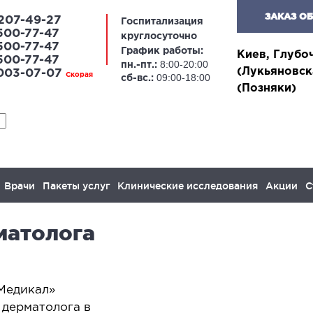
ЗАКАЗ О
207-49-27
Госпитализация
500-77-47
круглосуточно
500-77-47
График работы:
Киев, Глубо
500-77-47
8:00-20:00
пн.-пт.:
(Лукьяновск
 003-07-07
Скорая
09:00-18:00
сб-вс.:
(Позняки)
Врачи
Пакеты услуг
Клинические исследования
Акции
С
матолога
ЛАПАРОСКОПИЧЕСКАЯ
ОН
ХИРУРГИЯ
Онког
Медикал»
желез
апароскопия в гинекологии
 дерматолога в