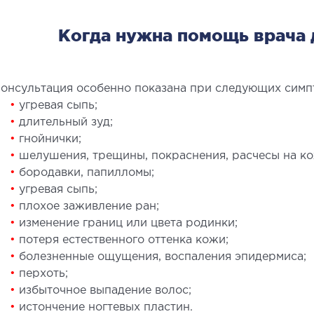
Хирур
Когда нужна помощь врача 
Эстет
Эстети
Пласт
онсультация особенно показана при следующих симп
•
угревая сыпь;
•
длительный зуд;
•
гнойнички;
•
шелушения, трещины, покраснения, расчесы на ко
•
бородавки, папилломы;
•
угревая сыпь;
ЛЕЧЕНИЕ ЗАБОЛЕВАНИЙ
МА
•
плохое заживление ран;
ПЕЧЕНИ И ЖЕЛЧНЫХ
•
изменение границ или цвета родинки;
Малои
•
потеря естественного оттенка кожи;
ПРОТОКОВ
контр
•
болезненные ощущения, воспаления эпидермиса;
•
перхоть;
ечение болезней печени
•
избыточное выпадение волос;
ирургия печени и желчных протоков
•
истончение ногтевых пластин.