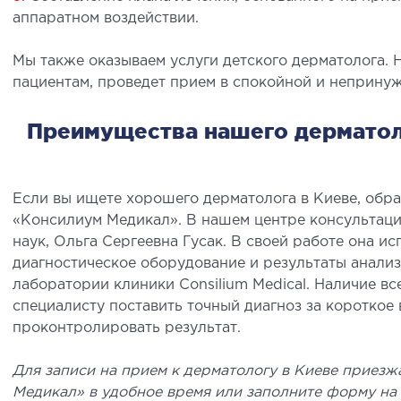
аппаратном воздействии.
Мы также оказываем услуги детского дерматолога. 
пациентам, проведет прием в спокойной и неприну
Преимущества нашего дерматоло
СОСУДИСТАЯ ХИРУРГИЯ
ТР
ОР
Если вы ищете хорошего дерматолога в Киеве, обр
лебология
«Консилиум Медикал». В нашем центре консультаци
ртериальная хирургия
Забол
наук, Ольга Сергеевна Гусак. В своей работе она и
диагностическое оборудование и результаты анали
аппар
лаборатории клиники Consilium Medical. Наличие в
Травмп
специалисту поставить точный диагноз за короткое
Виды 
проконтролировать результат.
ПЕДИАТРИЯ
Для записи на прием к дерматологу в Киеве приез
Медикал» в удобное время или заполните форму на 