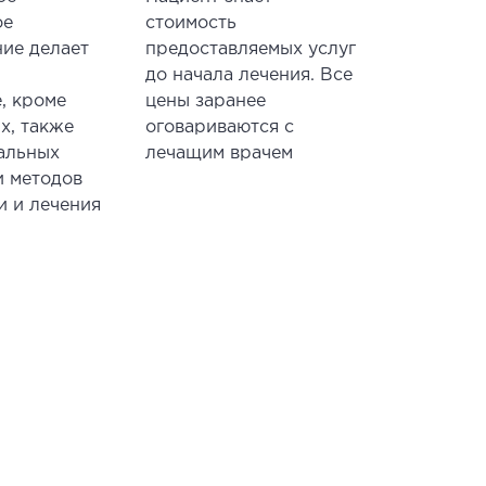
ое
стоимость
ие делает
предоставляемых услуг
м
до начала лечения. Все
, кроме
цены заранее
х, также
оговариваются с
альных
лечащим врачем
и методов
и и лечения