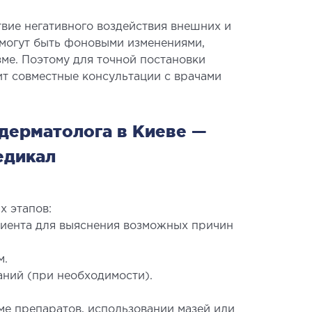
вие негативного воздействия внешних и
 могут быть фоновыми изменениями,
ме. Поэтому для точной постановки
ит совместные консультации с врачами
АГНОСТИКА
 дерматолога в Киеве —
агистральных сосудов
едикал
рокардиограмма (ЭКГ)
аторная диагностика
копия
х этапов:
иента для выяснения возможных причин
м.
ВРОЛОГИЯ
ний (при необходимости).
логия
ме препаратов, использовании мазей или