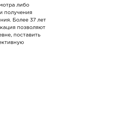
Онкол
апароскопия в онкологии
мотра либо
Онкоу
и получения
апароскопия в урологии
ния. Более 37 лет
Химио
апароскопия в хирургии
икация позволяют
евне, поставить
ективную
ЛОР-ЗАБОЛЕВАНИЯ
ПЛ
ХИ
аболевания горла и гортани
аболевания носа
Опера
около
аболевания ушей
Хирур
патоло