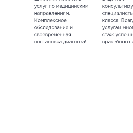
услуг по медицинским
консультир
направлениям.
специалисты
Комплексное
класса. Все
обследование и
услугам мно
своевременная
стаж успеш
постановка диагноза!
врачебного 