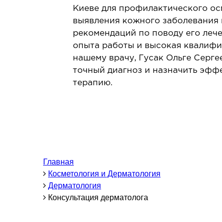
Урология
Л
Киеве для профилактического ос
выявления кожного заболевания 
Проктология
Л
рекомендаций по поводу его лече
Маммология
Л
опыта работы и высокая квалиф
Бариатрическая хирургия
нашему врачу, Гусак Ольге Серге
Гинекология
точный диагноз и назначить эфф
Подология
терапию.
Челюстно-лицевая хирургия
Герниология
ТЕРАПЕВТИЧЕСКОЕ
НАПРАВЛЕНИЕ
Главная
З
Косметология и Дерматология
З
Аллергология
Дерматология
З
Кардиология
Консультация дерматолога
Ревматология
Эндокринология