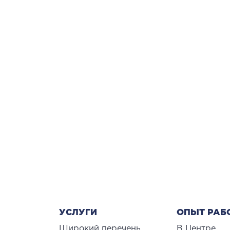
П
Детоксикация
Плазмаферез и гемосорбция
УСЛУГИ
ОПЫТ РАБ
Широкий перечень
В Центре