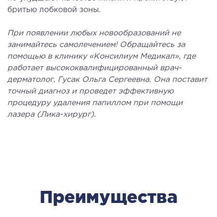
бритью лобковой зоны.
ы оперативных вмешательств
При появлении любых новообразований не
ДЕТОКСИКАЦИЯ И ЭФФЕРЕНТНАЯ
занимайтесь самолечением! Обращайтесь за
ТЕРАПИЯ
помощью в клинику «Консилиум Медикал», где
работает высококвалифицированный врач-
дерматолог, Гусак Ольга Сергеевна. Она поставит
оксикация
точный диагноз и проведет эффективную
змаферез и гемосорбция
процедуру удаления папиллом при помощи
лазера (Лика-хирург).
ПЕДИАТРИЯ
иатрия услуги
Преимущества