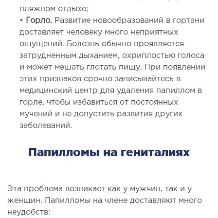
пляжном отдыхе;
•
Горло.
Развитие новообразований в гортани
МАГНИТНО-РЕЗОНАНСНАЯ
доставляет человеку много неприятных
ТОМОГРАФИЯ (МРТ)
ощущений. Болезнь обычно проявляется
затрудненным дыханием, охриплостью голоса
 внутренних органов
и может мешать глотать пищу. При появлении
 головы
этих признаков срочно записывайтесь в
медицинский центр для удаления папиллом в
 молочных желез с имплантами и без
горле, чтобы избавиться от постоянных
 суставов
мучений и не допустить развития других
 позвоночника
заболеваний.
НЕЙРОХИРУРГИЯ
Папилломы на гениталиях
еление нейрохирургии
Эта проблема возникает как у мужчин, так и у
женщин. Папилломы на члене доставляют много
НЕВРОЛОГИЯ
неудобств: