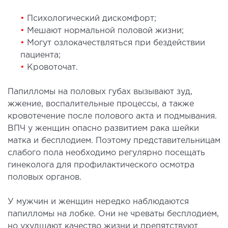
рология
•
Психологический дискомфорт;
•
Мешают нормальной половой жизни;
ОСТЕОПАТИЯ/РЕАБИЛИТОЛОГИЯ
•
Могут озлокачествляться при бездействии
пациента;
•
Кровоточат.
олевания
оды лечения
Папилломы на половых губах вызывают зуд,
жжение, воспалительные процессы, а также
СОСУДИСТАЯ ХИРУРГИЯ
кровотечение после полового акта и подмывания.
ВПЧ у женщин опасно развитием рака шейки
бология
матка и бесплодием. Поэтому представительницам
слабого пола необходимо регулярно посещать
ериальная хирургия
гинеколога для профилактического осмотра
половых органов.
ТРАВМАТОЛОГИЯ И ОРТОПЕДИЯ
У мужчин и женщин нередко наблюдаются
олевания опорно-двигательного аппарата
папилломы на лобке. Они не чреваты бесплодием,
вмпункт (травматологический пункт)
но ухудшают качество жизни и препятствуют