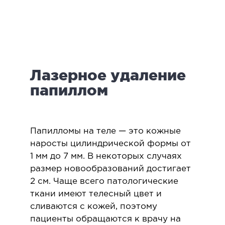
логия
ктология
мология
иатрическая хирургия
Лазерное удаление
екология
ология
папиллом
юстно-лицевая хирургия
ниология
Папилломы на теле — это кожные
ЛАПАРОСКОПИЧЕСКАЯ ХИРУРГИЯ
наросты цилиндрической формы от
1 мм до 7 мм. В некоторых случаях
размер новообразований достигает
ароскопия в гинекологии
2 см. Чаще всего патологические
ароскопия в онкологии
ткани имеют телесный цвет и
ароскопия в урологии
сливаются с кожей, поэтому
ароскопия в хирургии
пациенты обращаются к врачу на