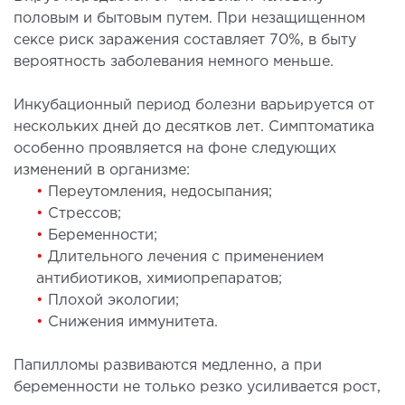
лоносовых пазух
половым и бытовым путем. При незащищенном
ургическое лечение заболеваний и
сексе риск заражения составляет 70%, в быту
ологий гортани и глотки
вероятность заболевания немного меньше.
ургическое лечение храпа
Инкубационный период болезни варьируется от
етическая хирургия лица
нескольких дней до десятков лет. Симптоматика
етическая хирургия тела
особенно проявляется на фоне следующих
стическая урология
изменений в организме:
•
Переутомления, недосыпания;
•
Стрессов;
КОСМЕТОЛОГИЯ И ДЕРМАТОЛОГИЯ
•
Беременности;
•
Длительного лечения с применением
аратная косметология
антибиотиков, химиопрепаратов;
матология
•
Плохой экологии;
екционная косметология
•
Снижения иммунитета.
ерная косметология
Папилломы развиваются медленно, а при
ерная эпиляция
беременности не только резко усиливается рост,
етическая косметология