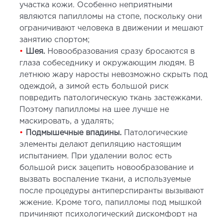
участка кожи. Особенно неприятными
СТАЦИОНАР
являются папилломы на стопе, поскольку они
ограничивают человека в движении и мешают
ургический стационар
занятию спортом;
ата интенсивной терапии
•
Шея.
Новообразования сразу бросаются в
апевтический стационар
глаза собеседнику и окружающим людям. В
летнюю жару наросты невозможно скрыть под
ицинская транспортировка в Киеве и
одеждой, а зимой есть большой риск
асти (Перевозка больных)
повредить патологическую ткань застежками.
рая помощь в Киеве
Поэтому папилломы на шее лучше не
маскировать, а удалять;
ДИАГНОСТИКА
•
Подмышечные впадины.
Патологические
элементы делают депиляцию настоящим
испытанием. При удалении волос есть
И
большой риск зацепить новообразование и
 магистральных сосудов
вызвать воспаление ткани, а используемые
ктрокардиограмма (ЭКГ)
после процедуры антиперспиранты вызывают
ораторная диагностика
жжение. Кроме того, папилломы под мышкой
оскопия
причиняют психологический дискомфорт на