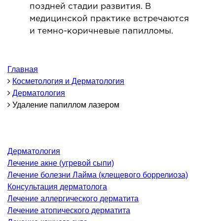
поздней стадии развития. В
ОНКОЛОГИЯ И ОНКОХИРУРГИЯ
медицинской практике встречаются
и темно-коричневые папилломы.
огинекология и болезни молочной железы
ология и онкохирургия
Главная
оурология
Косметология и Дерматология
иотерапия
Дерматология
Удаление папиллом лазером
ТЕРАПЕВТИЧЕСКОЕ НАПРАВЛЕНИЕ
ергология
Дерматология
диология
Лечение акне (угревой сыпи)
матология
Лечение болезни Лайма (клещевого боррелиоза)
окринология
Консультация дерматолога
Лечение аллергического дерматита
троэнтерология
Лечение атопического дерматита
тология и нутрициология