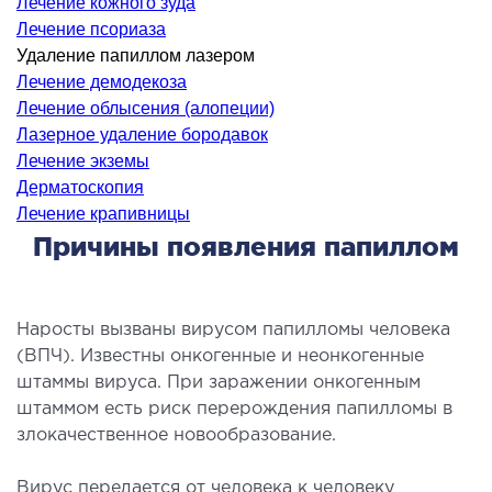
Лечение кожного зуда
ология
Лечение псориаза
тложная терапия
Удаление папиллом лазером
рология
Лечение демодекоза
Лечение облысения (алопеции)
лиативная помощь
Лазерное удаление бородавок
ьмонология
Лечение экземы
апия
Дерматоскопия
Лечение крапивницы
ЛОР-ЗАБОЛЕВАНИЯ
Причины появления папиллом
олевания горла и гортани
олевания носа
Наросты вызваны вирусом папилломы человека
(ВПЧ). Известны онкогенные и неонкогенные
олевания ушей
штаммы вируса. При заражении онкогенным
штаммом есть риск перерождения папилломы в
ПЛАСТИЧЕСКАЯ И ЛОР-ХИРУРГИЯ
злокачественное новообразование.
ративное лечение полости носа и
Вирус передается от человека к человеку