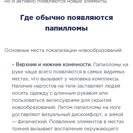
но и активно появляются новые элементы.
ЛЕЧЕНИЕ ЗАБОЛЕВАНИЙ ПЕЧЕНИ И
Где обычно появляются
ЖЕЛЧНЫХ ПРОТОКОВ
папилломы
ение болезней печени
ургия печени и желчных протоков
Основные места локализации новообразований:
•
Верхние и нижние конечности.
Папилломы на
МАЛОИНВАЗИВНАЯ ХИРУРГИЯ
руке чаще всего появляются в самых видимых
местах, что вызывает у человека комплексы.
оинвазивные операции под контролем
Наличие наростов на теле заставляет людей
И
носить одежду с длинным рукавом или
пользоваться аксессуарами для скрытия
НЕОТЛОЖНАЯ ХИРУРГИЯ
новообразований. Летом папилломы на ноге
доставляют визуальный дискомфорт, а зимой
тложная хирургия в клинике
— физический. Появление элементов в местах
трения вызывает воспаление окружающего