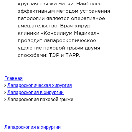
круглая связка матки. Наиболее
ОНКОЛОГИЯ И ОНКОХИРУРГИЯ
эффективным методом устранения
патологии является оперативное
огинекология и болезни молочной железы
вмешательство. Врач-хирург
клиники «Консилиум Медикал»
ология и онкохирургия
проводит лапароскопическое
оурология
удаление паховой грыжи двумя
иотерапия
способами: ТЭР и ТАРР.
ТЕРАПЕВТИЧЕСКОЕ НАПРАВЛЕНИЕ
Главная
ергология
Лапароскопическая хирургия
Лапароскопия в хирургии
диология
Лапароскопия паховой грыжи
матология
окринология
троэнтерология
Лапароскопия в хирургии
тология и нутрициология