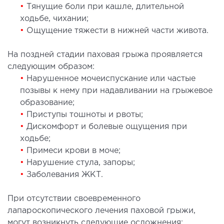
•
Тянущие боли при кашле, длительной
лоносовых пазух
ходьбе, чихании;
ургическое лечение заболеваний и
•
Ощущение тяжести в нижней части живота.
ологий гортани и глотки
ургическое лечение храпа
На поздней стадии паховая грыжа проявляется
етическая хирургия лица
следующим образом:
етическая хирургия тела
•
Нарушенное мочеиспускание или частые
позывы к нему при надавливании на грыжевое
стическая урология
образование;
•
Приступы тошноты и рвоты;
КОСМЕТОЛОГИЯ И ДЕРМАТОЛОГИЯ
•
Дискомфорт и болевые ощущения при
ходьбе;
аратная косметология
•
Примеси крови в моче;
матология
•
Нарушение стула, запоры;
•
Заболевания ЖКТ.
екционная косметология
ерная косметология
При отсутствии своевременного
ерная эпиляция
лапароскопического лечения паховой грыжи,
етическая косметология
могут возникнуть следующие осложнения: