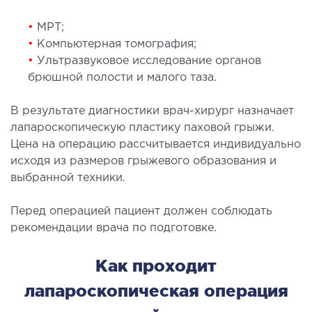
СТАЦИОНАР
•
МРТ;
•
Компьютерная томография;
ургический стационар
•
Ультразвуковое исследование органов
ата интенсивной терапии
брюшной полости и малого таза.
апевтический стационар
ицинская транспортировка в Киеве и
В результате диагностики врач-хирург назначает
лапароскопическую пластику паховой грыжи.
асти (Перевозка больных)
Цена на операцию рассчитывается индивидуально
рая помощь в Киеве
исходя из размеров грыжевого образования и
выбранной техники.
ДИАГНОСТИКА
Перед операцией пациент должен соблюдать
И
рекомендации врача по подготовке.
 магистральных сосудов
Как проходит
ктрокардиограмма (ЭКГ)
ораторная диагностика
лапароскопическая операция
оскопия