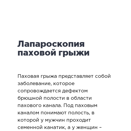
логия
ктология
мология
иатрическая хирургия
Лапароскопия
екология
ология
паховой грыжи
юстно-лицевая хирургия
ниология
Паховая грыжа представляет собой
ЛАПАРОСКОПИЧЕСКАЯ ХИРУРГИЯ
заболевание, которое
сопровождается дефектом
брюшной полости в области
ароскопия в гинекологии
пахового канала. Под паховым
ароскопия в онкологии
каналом понимают полость, в
ароскопия в урологии
которой у мужчин проходит
ароскопия в хирургии
семенной канатик, а у женщин –