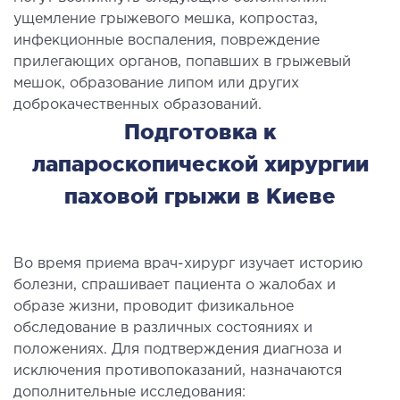
ущемление грыжевого мешка, копростаз,
инфекционные воспаления, повреждение
ЛЕЧЕНИЕ ЗАБОЛЕВАНИЙ ПЕЧЕНИ И
прилегающих органов, попавших в грыжевый
ЖЕЛЧНЫХ ПРОТОКОВ
мешок, образование липом или других
доброкачественных образований.
ение болезней печени
Подготовка к
ургия печени и желчных протоков
лапароскопической хирургии
паховой грыжи в Киеве
МАЛОИНВАЗИВНАЯ ХИРУРГИЯ
оинвазивные операции под контролем
Во время приема врач-хирург изучает историю
И
болезни, спрашивает пациента о жалобах и
образе жизни, проводит физикальное
НЕОТЛОЖНАЯ ХИРУРГИЯ
обследование в различных состояниях и
положениях. Для подтверждения диагноза и
тложная хирургия в клинике
исключения противопоказаний, назначаются
дополнительные исследования: