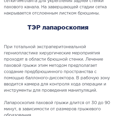
сетки-импланта для укрепления задней стенки
рология
пахового канала. На завершающей стадии сетка
накрывается отслоенным листком брюшины.
ОСТЕОПАТИЯ/РЕАБИЛИТОЛОГИЯ
ТЭР лапароскопия
олевания
оды лечения
При тотальной экстраперитонеальной
герниопластике хирургические мероприятия
СОСУДИСТАЯ ХИРУРГИЯ
проходят в области брюшной стенки. Лечение
паховой грыжи этим методом предполагает
бология
создание предбрюшинного пространства с
помощью баллоного-диссектора. В рабочую зону
ериальная хирургия
вводится камера для контроля хода операции и
инструменты для проведения манипуляций.
ТРАВМАТОЛОГИЯ И ОРТОПЕДИЯ
Лапароскопия паховой грыжи длится от 30 до 90
олевания опорно-двигательного аппарата
минут, в зависимости от размеров грыжевого
вмпункт (травматологический пункт)
образования.