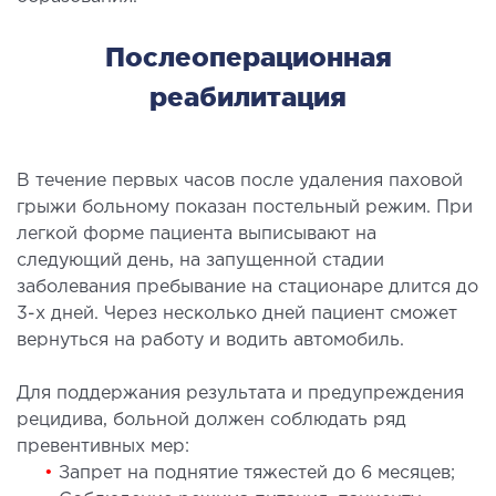
ы оперативных вмешательств
Послеоперационная
ДЕТОКСИКАЦИЯ И ЭФФЕРЕНТНАЯ
реабилитация
ТЕРАПИЯ
В течение первых часов после удаления паховой
оксикация
грыжи больному показан постельный режим. При
змаферез и гемосорбция
легкой форме пациента выписывают на
следующий день, на запущенной стадии
ПЕДИАТРИЯ
заболевания пребывание на стационаре длится до
3-х дней. Через несколько дней пациент сможет
иатрия услуги
вернуться на работу и водить автомобиль.
Для поддержания результата и предупреждения
рецидива, больной должен соблюдать ряд
превентивных мер:
•
Запрет на поднятие тяжестей до 6 месяцев;