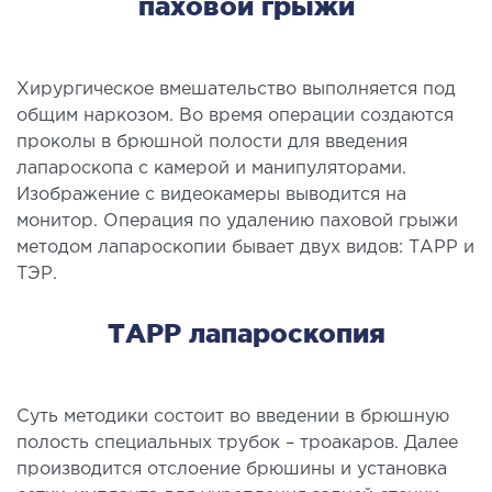
паховой грыжи
МАГНИТНО-РЕЗОНАНСНАЯ
ТОМОГРАФИЯ (МРТ)
Хирургическое вмешательство выполняется под
общим наркозом. Во время операции создаются
проколы в брюшной полости для введения
 внутренних органов
лапароскопа с камерой и манипуляторами.
 головы
Изображение с видеокамеры выводится на
 молочных желез с имплантами и без
монитор. Операция по удалению паховой грыжи
 суставов
методом лапароскопии бывает двух видов: ТАРР и
 позвоночника
ТЭР.
ТАРР лапароскопия
НЕЙРОХИРУРГИЯ
еление нейрохирургии
Суть методики состоит во введении в брюшную
полость специальных трубок – троакаров. Далее
НЕВРОЛОГИЯ
производится отслоение брюшины и установка