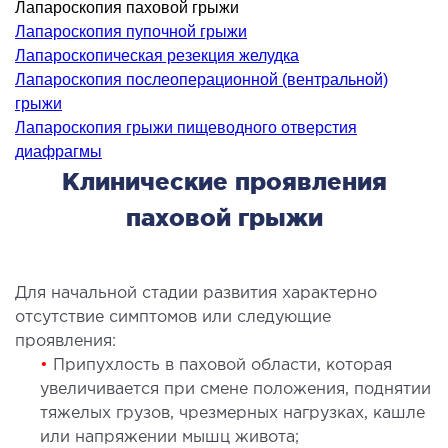
Лапароскопия паховой грыжи
ология
Лапароскопия пупочной грыжи
тложная терапия
Лапароскопическая резекция желудка
рология
Лапароскопия послеоперационной (вентральной)
лиативная помощь
грыжи
Лапароскопия грыжи пищеводного отверстия
ьмонология
диафрагмы
апия
Клинические проявления
паховой грыжи
ЛОР-ЗАБОЛЕВАНИЯ
олевания горла и гортани
Для начальной стадии развития характерно
олевания носа
отсутствие симптомов или следующие
олевания ушей
проявления:
•
Припухлость в паховой области, которая
ПЛАСТИЧЕСКАЯ И ЛОР-ХИРУРГИЯ
увеличивается при смене положения, поднятии
тяжелых грузов, чрезмерных нагрузках, кашле
ративное лечение полости носа и
или напряжении мышц живота;