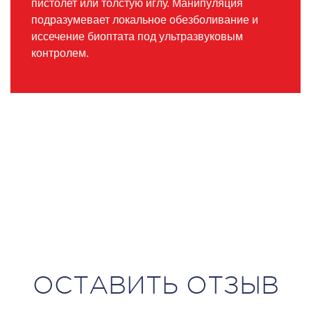
пистолет или толстую иглу. Манипуляция
подразумевает локальное обезболивание и
иссечение биоптата под ультразвуковым
контролем.
ОСТАВИТЬ ОТЗЫВ