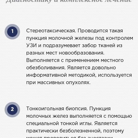
СТАЦИОНАР
ургический стационар
Стереотаксическая. Проводится такая
ата интенсивной терапии
1
пункция молочной железы под контролем
апевтический стационар
УЗИ и подразумевает забор тканей из
ицинская транспортировка в Киеве и
разных мест новообразования.
асти (Перевозка больных)
Выполняется с применением местного
рая помощь в Киеве
обезболивания. Является довольно
информативной методикой, используется
при массивных опухолях.
ДИАГНОСТИКА
И
 магистральных сосудов
Тонкоигольная биопсия. Пункция
2
молочных желез выполняется с помощью
ктрокардиограмма (ЭКГ)
специальной тонкой иглы. Является
ораторная диагностика
практически безболезненной, поэтому
оскопия