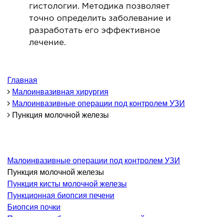
гистологии. Методика позволяет
ОНКОЛОГИЯ И ОНКОХИРУРГИЯ
точно определить заболевание и
разработать его эффективное
огинекология и болезни молочной железы
лечение.
ология и онкохирургия
оурология
Главная
иотерапия
Малоинвазивная хирургия
Малоинвазивные операции под контролем УЗИ
ТЕРАПЕВТИЧЕСКОЕ НАПРАВЛЕНИЕ
Пункция молочной железы
ергология
диология
Малоинвазивные операции под контролем УЗИ
матология
Пункция молочной железы
окринология
Пункция кисты молочной железы
троэнтерология
Пункционная биопсия печени
Биопсия почки
тология и нутрициология