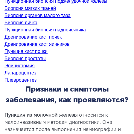
Пункционная биопсия поджелудочной железы
ология
Биопсия мягких тканей
тложная терапия
Биопсия органов малого таза
рология
Биопсия яичка
Пункционная биопсия надпочечника
лиативная помощь
Дренирование кист почек
ьмонология
Дренирование кист яичников
апия
Пункция кист почки
Биопсия простаты
ЛОР-ЗАБОЛЕВАНИЯ
Эпицистомия
Лапароцентез
Плевроцентез
олевания горла и гортани
Признаки и симптомы
олевания носа
олевания ушей
заболевания, как проявляются?
ПЛАСТИЧЕСКАЯ И ЛОР-ХИРУРГИЯ
Пункция из молочной железы
относится к
малоинвазивным методам диагностики. Она
назначается после выполнения маммографии и
ративное лечение полости носа и