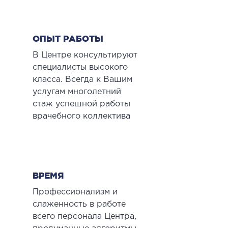
ы оперативных вмешательств
ОПЫТ РАБОТЫ
ДЕТОКСИКАЦИЯ И ЭФФЕРЕНТНАЯ
В Центре консультируют
ТЕРАПИЯ
специалисты высокого
класса. Всегда к Вашим
оксикация
услугам многолетний
змаферез и гемосорбция
стаж успешной работы
врачебного коллектива
ПЕДИАТРИЯ
иатрия услуги
ВРЕМЯ
Профессионализм и
слаженность в работе
всего персонала Центра,