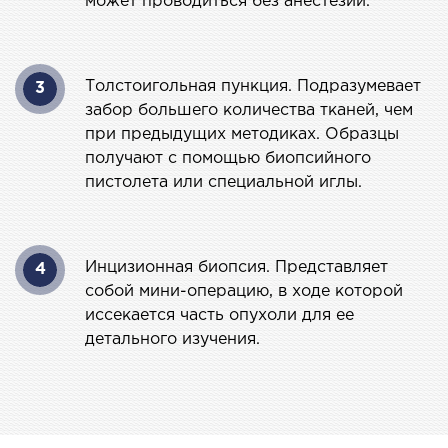
может проводиться без анестезии.
МАГНИТНО-РЕЗОНАНСНАЯ
ТОМОГРАФИЯ (МРТ)
Толстоигольная пункция. Подразумевает
3
забор большего количества тканей, чем
 внутренних органов
при предыдущих методиках. Образцы
получают с помощью биопсийного
 головы
пистолета или специальной иглы.
 молочных желез с имплантами и без
 суставов
 позвоночника
Инцизионная биопсия. Представляет
4
собой мини-операцию, в ходе которой
НЕЙРОХИРУРГИЯ
иссекается часть опухоли для ее
детального изучения.
еление нейрохирургии
НЕВРОЛОГИЯ