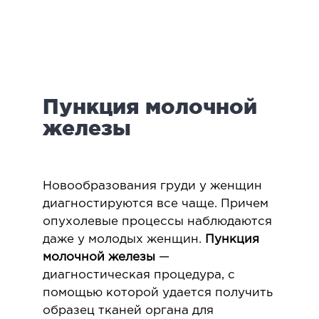
логия
ктология
мология
иатрическая хирургия
Пункция молочной
екология
ология
железы
юстно-лицевая хирургия
ниология
Новообразования груди у женщин
ЛАПАРОСКОПИЧЕСКАЯ ХИРУРГИЯ
диагностируются все чаще. Причем
опухолевые процессы наблюдаются
даже у молодых женщин.
Пункция
ароскопия в гинекологии
молочной железы
—
ароскопия в онкологии
диагностическая процедура, с
ароскопия в урологии
помощью которой удается получить
ароскопия в хирургии
образец тканей органа для