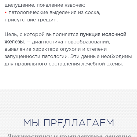
шелушение, появление язвочек;
•
патологические выделения из соска,
ЛЕЧЕНИЕ ЗАБОЛЕВАНИЙ ПЕЧЕНИ И
присутствие трещин.
ЖЕЛЧНЫХ ПРОТОКОВ
Цель, с которой выполняется
пункция молочной
ение болезней печени
железы
, — диагностика новообразований,
выявление характера опухоли и степени
ургия печени и желчных протоков
запущенности патологии. Эти данные необходимы
для правильного составления лечебной схемы.
МАЛОИНВАЗИВНАЯ ХИРУРГИЯ
оинвазивные операции под контролем
И
НЕОТЛОЖНАЯ ХИРУРГИЯ
МЫ ПРЕДЛАГАЕМ
тложная хирургия в клинике
Диагностику и комплексное лечение