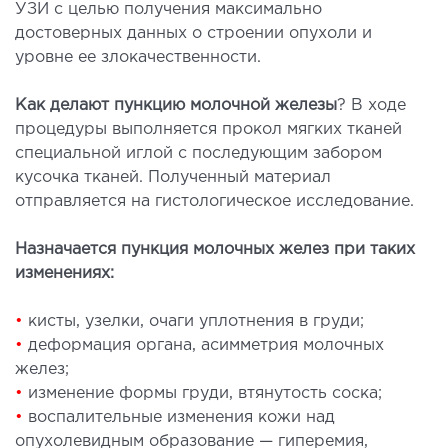
УЗИ с целью получения максимально
лоносовых пазух
достоверных данных о строении опухоли и
ургическое лечение заболеваний и
уровне ее злокачественности.
ологий гортани и глотки
ургическое лечение храпа
Как делают пункцию молочной железы
? В ходе
етическая хирургия лица
процедуры выполняется прокол мягких тканей
специальной иглой с последующим забором
етическая хирургия тела
кусочка тканей. Полученный материал
стическая урология
отправляется на гистологическое исследование.
КОСМЕТОЛОГИЯ И ДЕРМАТОЛОГИЯ
Назначается пункция молочных желез при таких
изменениях:
аратная косметология
•
кисты, узелки, очаги уплотнения в груди;
матология
•
деформация органа, асимметрия молочных
екционная косметология
желез;
ерная косметология
•
изменение формы груди, втянутость соска;
ерная эпиляция
•
воспалительные изменения кожи над
етическая косметология
опухолевидным образование — гиперемия,