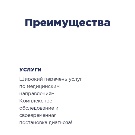
рология
Преимущества
ОСТЕОПАТИЯ/РЕАБИЛИТОЛОГИЯ
олевания
оды лечения
СОСУДИСТАЯ ХИРУРГИЯ
УСЛУГИ
Широкий перечень услуг
бология
по медицинским
ериальная хирургия
направлениям.
Комплексное
обследование и
ТРАВМАТОЛОГИЯ И ОРТОПЕДИЯ
своевременная
постановка диагноза!
олевания опорно-двигательного аппарата
вмпункт (травматологический пункт)