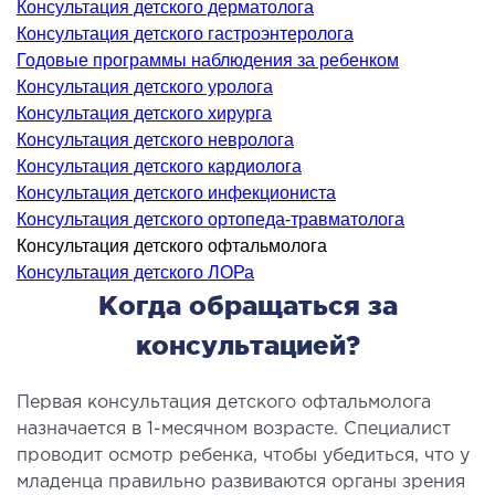
Консультация детского дерматолога
ология
Консультация детского гастроэнтеролога
тложная терапия
Годовые программы наблюдения за ребенком
рология
Консультация детского уролога
лиативная помощь
Консультация детского хирурга
Консультация детского невролога
ьмонология
Консультация детского кардиолога
апия
Консультация детского инфекциониста
Консультация детского ортопеда-травматолога
ЛОР-ЗАБОЛЕВАНИЯ
Консультация детского офтальмолога
Консультация детского ЛОРа
олевания горла и гортани
Когда обращаться за
олевания носа
консультацией?
олевания ушей
Первая консультация детского офтальмолога
ПЛАСТИЧЕСКАЯ И ЛОР-ХИРУРГИЯ
назначается в 1-месячном возрасте. Специалист
проводит осмотр ребенка, чтобы убедиться, что у
младенца правильно развиваются органы зрения
ративное лечение полости носа и