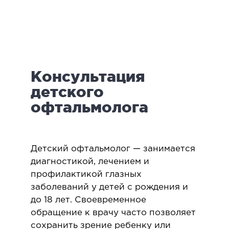
логия
ктология
мология
иатрическая хирургия
Консультация
екология
ология
детского
юстно-лицевая хирургия
офтальмолога
ниология
ЛАПАРОСКОПИЧЕСКАЯ ХИРУРГИЯ
Детский офтальмолог — занимается
диагностикой, лечением и
ароскопия в гинекологии
профилактикой глазных
заболеваний у детей с рождения и
ароскопия в онкологии
до 18 лет. Своевременное
ароскопия в урологии
обращение к врачу часто позволяет
ароскопия в хирургии
сохранить зрение ребенку или