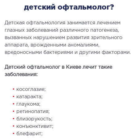
детский офтальмолог?
СТАЦИОНАР
ургический стационар
Детская офтальмология занимается лечением
глазных заболеваний различного патогенеза,
ата интенсивной терапии
вызванных нарушением развития зрительного
апевтический стационар
аппарата, врожденными аномалиями,
ицинская транспортировка в Киеве и
вредоносными бактериями и другими факторами.
асти (Перевозка больных)
рая помощь в Киеве
Детский офтальмолог в Киеве лечит такие
заболевания:
ДИАГНОСТИКА
•
косоглазие;
•
катаракта;
И
•
глаукома;
 магистральных сосудов
•
ретинопатия;
ктрокардиограмма (ЭКГ)
•
близорукость;
•
конъюнктивит;
ораторная диагностика
•
блефарит;
оскопия