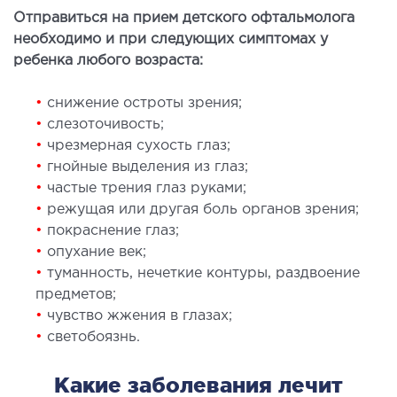
Отправиться на прием детского офтальмолога
необходимо и при следующих симптомах у
ЛЕЧЕНИЕ ЗАБОЛЕВАНИЙ ПЕЧЕНИ И
ребенка любого возраста:
ЖЕЛЧНЫХ ПРОТОКОВ
•
снижение остроты зрения;
ение болезней печени
•
слезоточивость;
ургия печени и желчных протоков
•
чрезмерная сухость глаз;
•
гнойные выделения из глаз;
•
частые трения глаз руками;
МАЛОИНВАЗИВНАЯ ХИРУРГИЯ
•
режущая или другая боль органов зрения;
•
покраснение глаз;
оинвазивные операции под контролем
•
опухание век;
И
•
туманность, нечеткие контуры, раздвоение
предметов;
НЕОТЛОЖНАЯ ХИРУРГИЯ
•
чувство жжения в глазах;
•
светобоязнь.
тложная хирургия в клинике
Какие заболевания лечит