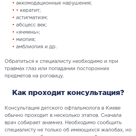
•
аккомодационные нарушения;
•
•
кератит;
МАГНИТНО-РЕЗОНАНСНАЯ
•
астигматизм;
ТОМОГРАФИЯ (МРТ)
•
абсцесс век;
•
«ячмень»;
•
миопия;
 внутренних органов
•
амблиопия и др.
 головы
 молочных желез с имплантами и без
Обратиться к специалисту необходимо и при
 суставов
травмах глаз или попадании посторонних
 позвоночника
предметов на роговицу.
Как проходит консультация?
НЕЙРОХИРУРГИЯ
Консультация детского офтальмолога в Киеве
еление нейрохирургии
обычно проходит в несколько этапов. Сначала
врач собирает анамнез. Необходимо сообщить
НЕВРОЛОГИЯ
специалисту не только об имеющихся жалобах, но