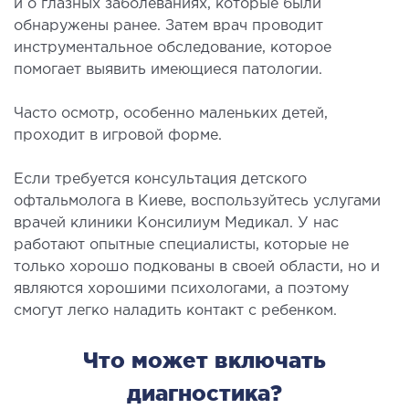
и о глазных заболеваниях, которые были
рология
обнаружены ранее. Затем врач проводит
инструментальное обследование, которое
помогает выявить имеющиеся патологии.
ОСТЕОПАТИЯ/РЕАБИЛИТОЛОГИЯ
Часто осмотр, особенно маленьких детей,
олевания
проходит в игровой форме.
оды лечения
Если требуется консультация детского
СОСУДИСТАЯ ХИРУРГИЯ
офтальмолога в Киеве, воспользуйтесь услугами
врачей клиники Консилиум Медикал. У нас
работают опытные специалисты, которые не
бология
только хорошо подкованы в своей области, но и
ериальная хирургия
являются хорошими психологами, а поэтому
смогут легко наладить контакт с ребенком.
ТРАВМАТОЛОГИЯ И ОРТОПЕДИЯ
Что может включать
олевания опорно-двигательного аппарата
диагностика?
вмпункт (травматологический пункт)