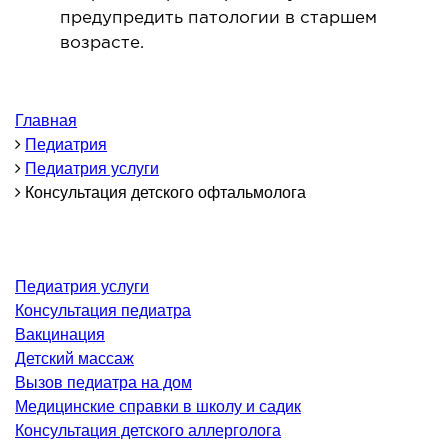
предупредить патологии в старшем
ОНКОЛОГИЯ И ОНКОХИРУРГИЯ
возрасте.
огинекология и болезни молочной железы
ология и онкохирургия
Главная
Педиатрия
оурология
Педиатрия услуги
иотерапия
Консультация детского офтальмолога
ТЕРАПЕВТИЧЕСКОЕ НАПРАВЛЕНИЕ
Педиатрия услуги
ергология
Консультация педиатра
диология
Вакцинация
матология
Детский массаж
окринология
Вызов педиатра на дом
троэнтерология
Медицинские справки в школу и садик
Консультация детского аллерголога
тология и нутрициология