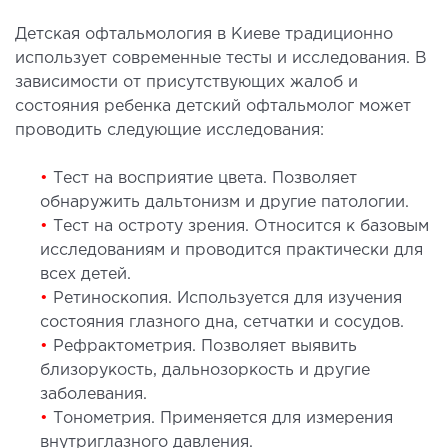
ы оперативных вмешательств
Детская офтальмология в Киеве традиционно
использует современные тесты и исследования. В
ДЕТОКСИКАЦИЯ И ЭФФЕРЕНТНАЯ
зависимости от присутствующих жалоб и
состояния ребенка детский офтальмолог может
ТЕРАПИЯ
проводить следующие исследования:
оксикация
•
Тест на восприятие цвета. Позволяет
змаферез и гемосорбция
обнаружить дальтонизм и другие патологии.
•
Тест на остроту зрения. Относится к базовым
исследованиям и проводится практически для
ПЕДИАТРИЯ
всех детей.
•
Ретиноскопия. Используется для изучения
иатрия услуги
состояния глазного дна, сетчатки и сосудов.
•
Рефрактометрия. Позволяет выявить
близорукость, дальнозоркость и другие
заболевания.
•
Тонометрия. Применяется для измерения
внутриглазного давления.