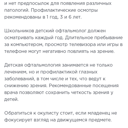
и нет предпосылок для появления различных
лоносовых пазух
патологий. Профилактические осмотры
ургическое лечение заболеваний и
рекомендованы в 1 год, 3 и 6 лет.
ологий гортани и глотки
ургическое лечение храпа
Школьников детский офтальмолог должен
етическая хирургия лица
осматривать каждый год. Длительное пребывание
етическая хирургия тела
за компьютером, просмотр телевизора или игры в
телефоне могут негативно повлиять на зрение.
стическая урология
Детская офтальмология занимается не только
КОСМЕТОЛОГИЯ И ДЕРМАТОЛОГИЯ
лечением, но и профилактикой глазных
заболеваний, в том числе и тех, что ведут к
аратная косметология
снижению зрения. Рекомендованные посещения
матология
врача позволяют сохранить четкость зрения у
детей.
екционная косметология
ерная косметология
Обратиться к окулисту стоит, если младенец не
ерная эпиляция
фокусирует взгляд на движущемся предмете.
етическая косметология