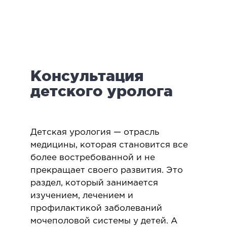
логия
ктология
мология
иатрическая хирургия
Консультация
екология
ология
детского уролога
юстно-лицевая хирургия
ниология
Детская урология — отрасль
ЛАПАРОСКОПИЧЕСКАЯ ХИРУРГИЯ
медицины, которая становится все
более востребованной и не
прекращает своего развития. Это
ароскопия в гинекологии
раздел, который занимается
ароскопия в онкологии
изучением, лечением и
ароскопия в урологии
профилактикой заболеваний
ароскопия в хирургии
мочеполовой системы у детей. А