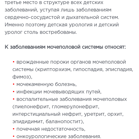
третье место в структуре всех детских
лоносовых пазух
заболеваний, уступая лишь заболеваниям
ургическое лечение заболеваний и
сердечно-сосудистой и дыхательной систем.
ологий гортани и глотки
Именно поэтому детская урология и детский
ургическое лечение храпа
уролог столь востребованы.
етическая хирургия лица
К заболеваниям мочеполовой системы относят:
етическая хирургия тела
стическая урология
•
врожденные пороки органов мочеполовой
системы (крипторхизм, гипоспадия, эписпадия,
КОСМЕТОЛОГИЯ И ДЕРМАТОЛОГИЯ
фимоз),
•
мочекаменную болезнь,
аратная косметология
•
инфекции мочевыводящих путей,
•
воспалительные заболевания мочеполовых
матология
(пиелонефрит, гломерулонефрит,
екционная косметология
интерстициальный нефрит, уретрит, орхит,
ерная косметология
эпидидимит, баланопостит),
ерная эпиляция
•
почечная недостаточность,
етическая косметология
•
онкоурологические заболевания.