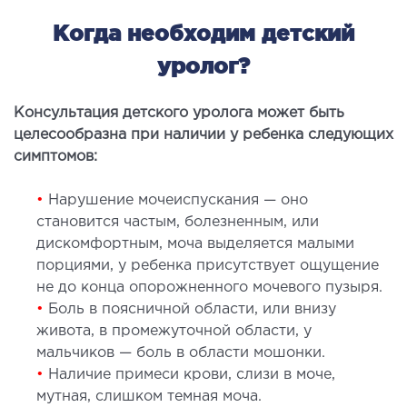
Когда необходим детский
МАГНИТНО-РЕЗОНАНСНАЯ
уролог?
ТОМОГРАФИЯ (МРТ)
Консультация детского уролога может быть
 внутренних органов
целесообразна при наличии у ребенка следующих
 головы
симптомов:
 молочных желез с имплантами и без
 суставов
•
Нарушение мочеиспускания — оно
становится частым, болезненным, или
 позвоночника
дискомфортным, моча выделяется малыми
порциями, у ребенка присутствует ощущение
НЕЙРОХИРУРГИЯ
не до конца опорожненного мочевого пузыря.
•
Боль в поясничной области, или внизу
еление нейрохирургии
живота, в промежуточной области, у
мальчиков — боль в области мошонки.
•
Наличие примеси крови, слизи в моче,
НЕВРОЛОГИЯ
мутная, слишком темная моча.