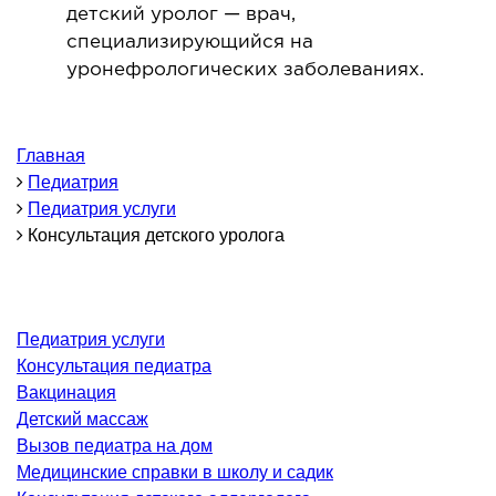
детский уролог — врач,
ОНКОЛОГИЯ И ОНКОХИРУРГИЯ
специализирующийся на
уронефрологических заболеваниях.
огинекология и болезни молочной железы
ология и онкохирургия
Главная
оурология
Педиатрия
иотерапия
Педиатрия услуги
Консультация детского уролога
ТЕРАПЕВТИЧЕСКОЕ НАПРАВЛЕНИЕ
ергология
Педиатрия услуги
диология
Консультация педиатра
матология
Вакцинация
окринология
Детский массаж
Вызов педиатра на дом
троэнтерология
Медицинские справки в школу и садик
тология и нутрициология