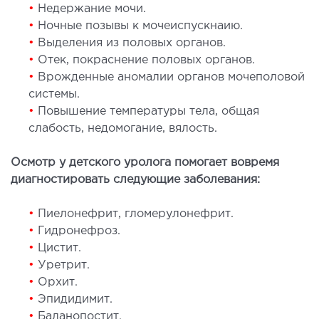
•
Недержание мочи.
рология
•
Ночные позывы к мочеиспускнаию.
•
Выделения из половых органов.
ОСТЕОПАТИЯ/РЕАБИЛИТОЛОГИЯ
•
Отек, покраснение половых органов.
•
Врожденные аномалии органов мочеполовой
системы.
олевания
•
Повышение температуры тела, общая
оды лечения
слабость, недомогание, вялость.
СОСУДИСТАЯ ХИРУРГИЯ
Осмотр у детского уролога помогает вовремя
диагностировать следующие заболевания:
бология
•
Пиелонефрит, гломерулонефрит.
ериальная хирургия
•
Гидронефроз.
•
Цистит.
ТРАВМАТОЛОГИЯ И ОРТОПЕДИЯ
•
Уретрит.
•
Орхит.
олевания опорно-двигательного аппарата
•
Эпидидимит.
вмпункт (травматологический пункт)
•
Баланопостит.