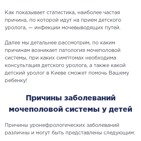
Как показывает статистика, наиболее частая
ЛЕЧЕНИЕ ЗАБОЛЕВАНИЙ ПЕЧЕНИ И
причина, по которой идут на прием детского
ЖЕЛЧНЫХ ПРОТОКОВ
уролога, — инфекции мочевыводящих путей.
ение болезней печени
Далее мы детальнее рассмотрим, по каким
причинам возникает патология мочеполовой
ургия печени и желчных протоков
системы, при каких симптомах необходима
консультация детского уролога, а также какой
МАЛОИНВАЗИВНАЯ ХИРУРГИЯ
детский уролог в Киеве сможет помочь Вашему
ребенку!
оинвазивные операции под контролем
И
Причины заболеваний
мочеполовой системы у детей
НЕОТЛОЖНАЯ ХИРУРГИЯ
Причины уронефрологических заболеваний
тложная хирургия в клинике
различны и могут быть представлены следующим: