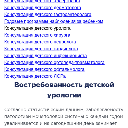
Консультация детского аллерголога
ология
Консультация детского дерматолога
тложная терапия
Консультация детского гастроэнтеролога
рология
Годовые программы наблюдения за ребенком
Консультация детского уролога
лиативная помощь
Консультация детского хирурга
ьмонология
Консультация детского невролога
апия
Консультация детского кардиолога
Консультация детского инфекциониста
ЛОР-ЗАБОЛЕВАНИЯ
Консультация детского ортопеда-травматолога
Консультация детского офтальмолога
Консультация детского ЛОРа
олевания горла и гортани
Востребованность детской
олевания носа
олевания ушей
урологии
ПЛАСТИЧЕСКАЯ И ЛОР-ХИРУРГИЯ
Согласно статистическим данным, заболеваемость
патологией мочеполовой системы с каждым годом
увеличивается и на сегодняшний день занимает
ративное лечение полости носа и