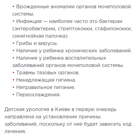
СТАЦИОНАР
•
Врожденные аномалии органов мочеполовой
системы.
•
Инфекция — наиболее часто это бактерии
ургический стационар
(энтеробактерии, стрептококки, стафилококки,
ата интенсивной терапии
синегнойная палочка).
апевтический стационар
•
Грибы и вирусы.
ицинская транспортировка в Киеве и
•
Наличие у ребенка хронических заболеваний.
асти (Перевозка больных)
•
Наличие у ребенка воспалительных
рая помощь в Киеве
заболеваний органов мочеполовой системы.
•
Травмы тазовых органов.
•
Ненадлежащая гигиена.
ДИАГНОСТИКА
•
Неправильное питание.
•
Переохлаждения.
И
 магистральных сосудов
Детская урология в Киеве в первую очередь
ктрокардиограмма (ЭКГ)
направлена на установление причины
заболеваний, поскольку от нее будет зависеть ход
ораторная диагностика
лечения.
оскопия