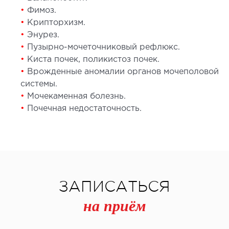
•
Фимоз.
ы оперативных вмешательств
•
Крипторхизм.
•
Энурез.
ДЕТОКСИКАЦИЯ И ЭФФЕРЕНТНАЯ
•
Пузырно-мочеточниковый рефлюкс.
ТЕРАПИЯ
•
Киста почек, поликистоз почек.
•
Врожденные аномалии органов мочеполовой
системы.
оксикация
•
Мочекаменная болезнь.
змаферез и гемосорбция
•
Почечная недостаточность.
ПЕДИАТРИЯ
иатрия услуги
ЗАПИСАТЬСЯ
на приём