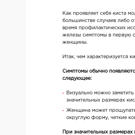
Лазерная косметология
Лазерная эпиляция
Как проявляет себя киста м
Эстетическая косметология
большинстве случаев либо о
время профилактических исс
железы симптомы в первую о
НЕОТЛОЖНАЯ ХИРУРГИЯ
женщины.
Неотложная хирургия в клинике
Х
Итак, чем характеризуется 
П
Т
Симптомы обычно появляются
следующее:
М
о
Визуально можно заметить 
С
значительных размерах ки
Женщина может прощупать 
МАГНИТНО-РЕЗОНАНСНАЯ
округлую форму, четкие ко
ТОМОГРАФИЯ (МРТ)
О
При значительных размерах 