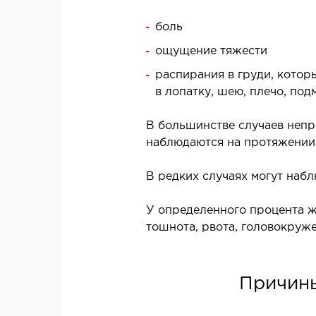
МРТ внутренних органов
боль
МРТ головы
МРТ молочных желез с имплантами и без
ощущение тяжести
МРТ суставов
распирания в груди, котор
МРТ позвоночника
в лопатку, шею, плечо, по
В большинстве случаев непр
ОСТЕОПАТИЯ/
наблюдаются на протяжении 
РЕАБИЛИТОЛОГИЯ
Ф
В редких случаях могут набл
А
Заболевания
Методы лечения
У определенного процента ж
тошнота, рвота, головокруж
Причины
ДЕТОКСИКАЦИЯ И
ЭФФЕРЕНТНАЯ ТЕРАПИЯ