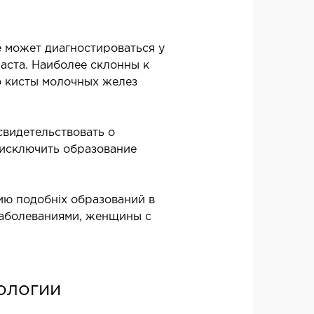
гическое лечение храпа
ическая хирургия лица
 может диагностироваться у
ческая хирургия тела
аста. Наиболее склонны к
ическая урология
о кисты молочных желез
свидетельствовать о
 исключить образование
ю подобніх образований в
ЛОИНВАЗИВНАЯ ХИРУРГИЯ
аболеваниями, женщины с
нвазивные операции под
олем УЗИ
ологии