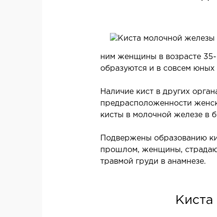
Гастроэнтерология
Диетология и нутрициология
Онкология
Неотложная терапия
ним женщины в возрасте 35-
образуются и в совсем юных
Нефрология
Паллиативная помощь
Наличие кист в других орган
Пульмонология
предрасположенности женско
Терапия
кисты в молочной железе в 
Подвержены образованию ки
КОСМЕТОЛОГИЯ И
прошлом, женщины, страдаю
ДЕРМАТОЛОГИЯ
травмой груди в анамнезе.
Аппаратная косметология
Дерматология
Л
Киста
Инъекционная косметология
Х