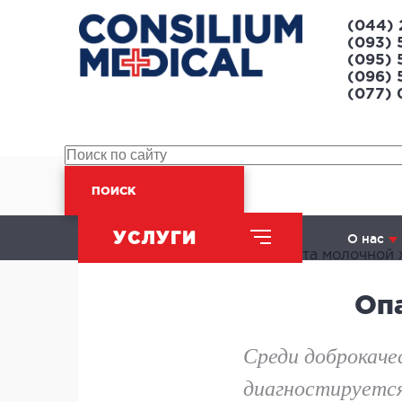
(044) 
(093) 
(095) 
(096) 
(077)
ПОИСК
Главная
Статьи
УСЛУГИ
О нас
Опасна ли киста молочной
Оп
ХИРУРГИЧЕСКОЕ
НАПРАВЛЕНИЕ
Среди доброкаче
диагностируется
Абдоминальная хирургия
Л