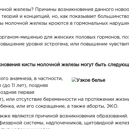
едиатрия услуги
очной железы? Причины возникновения данного новоо
 теорий и концепций, но, как показывает большинств
ты молочной железы кроются в гормональных нарушен
органом-мишенью для женских половых гормонов, поэ
овышение уровня эстрогена, или повышение чувстви
кновения кисты молочной железы могут быть следующ
го анамнеза, в частности,
(до 11 лет), поздняя
поздняя первая
т), или отсутствие беременности на протяжении жизни
бенка, или его сокращение, а также аборты, ЭКО.
кже являются причиной возникновения образований. 
физарной системы, надпочечников, щитовидной железы