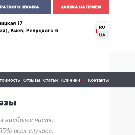
БРАТНОГО ЗВОНКА
ЗАЯВКА НА ПРИЕМ
чицкая 17
RU
ая), Киев, Ревуцкого 6
UA
тоимость
Отзывы
Статьи
Клиники
Контакты
езы
КОЛОГИЯ И ОНКОХИРУРГИЯ
ы наиболее часто
инекология и болезни молочной
5% всех случаев.
ы