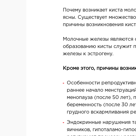
П
Почему возникает киста мол
Детоксикация
ясны. Существует множество
Плазмаферез и гемосорбция
причины возникновения кис
Молочные железы являются 
образованию кисты служит п
железы к эстрогену.
Кроме этого, причины возни
Особенности репродуктивно
раннее начало менструаций 
менопауза (после 50 лет), 
беременность (после 30 ле
грудного вскармливания ре
Эндокринные нарушения та
яичников, гипоталамо-гипо