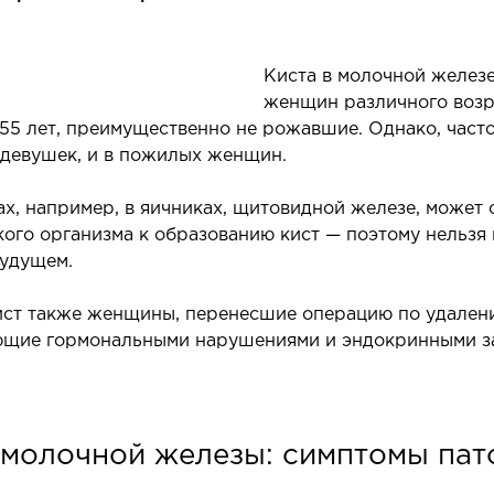
Хирур
Эстет
Киста в молочной железе
Эстети
женщин различного возр
Пласт
55 лет, преимущественно не рожавшие. Однако, част
 девушек, и в пожилых женщин.
ах, например, в яичниках, щитовидной железе, может 
го организма к образованию кист — поэтому нельзя
будущем.
ст также женщины, перенесшие операцию по удалени
ЛЕЧЕНИЕ ЗАБОЛЕВАНИЙ
МА
щие гормональными нарушениями и эндокринными з
ПЕЧЕНИ И ЖЕЛЧНЫХ
Малои
ПРОТОКОВ
контр
ечение болезней печени
 молочной железы: симптомы пат
ирургия печени и желчных протоков