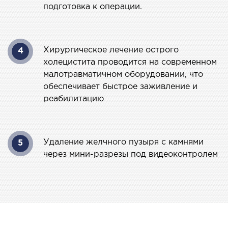
подготовка к операции.
МАГНИТНО-РЕЗОНАНСНАЯ
ТОМОГРАФИЯ (МРТ)
Хирургическое лечение острого
4
холецистита проводится на современном
 внутренних органов
малотравматичном оборудовании, что
 головы
обеспечивает быстрое заживление и
 молочных желез с имплантами и без
реабилитацию
 суставов
 позвоночника
Удаление желчного пузыря с камнями
5
через мини-разрезы под видеоконтролем
НЕЙРОХИРУРГИЯ
еление нейрохирургии
НЕВРОЛОГИЯ