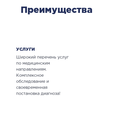
рология
Преимущества
ОСТЕОПАТИЯ/РЕАБИЛИТОЛОГИЯ
олевания
оды лечения
УСЛУГИ
СОСУДИСТАЯ ХИРУРГИЯ
Широкий перечень услуг
по медицинским
бология
направлениям.
Комплексное
ериальная хирургия
обследование и
своевременная
ТРАВМАТОЛОГИЯ И ОРТОПЕДИЯ
постановка диагноза!
олевания опорно-двигательного аппарата
вмпункт (травматологический пункт)