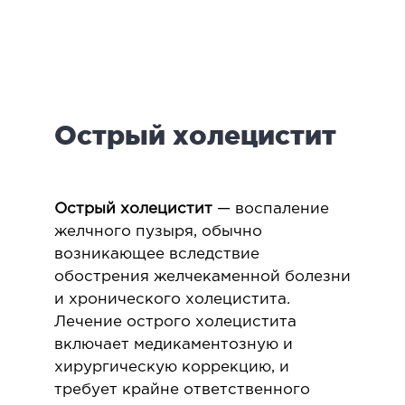
логия
ктология
мология
иатрическая хирургия
Острый холецистит
екология
ология
юстно-лицевая хирургия
ниология
Острый холецистит
— воспаление
желчного пузыря, обычно
возникающее вследствие
ЛАПАРОСКОПИЧЕСКАЯ ХИРУРГИЯ
обострения желчекаменной болезни
и хронического холецистита.
ароскопия в гинекологии
Лечение острого холецистита
ароскопия в онкологии
включает медикаментозную и
ароскопия в урологии
хирургическую коррекцию, и
ароскопия в хирургии
требует крайне ответственного