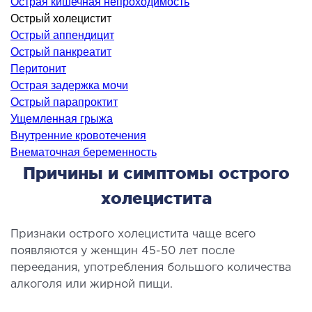
Острая кишечная непроходимость
ология
Острый холецистит
тложная терапия
Острый аппендицит
рология
Острый панкреатит
Перитонит
лиативная помощь
Острая задержка мочи
ьмонология
Острый парапроктит
апия
Ущемленная грыжа
Внутренние кровотечения
ЛОР-ЗАБОЛЕВАНИЯ
Внематочная беременность
Причины и симптомы острого
олевания горла и гортани
холецистита
олевания носа
олевания ушей
Признаки острого холецистита чаще всего
появляются у женщин 45-50 лет после
ПЛАСТИЧЕСКАЯ И ЛОР-ХИРУРГИЯ
переедания, употребления большого количества
алкоголя или жирной пищи.
ративное лечение полости носа и