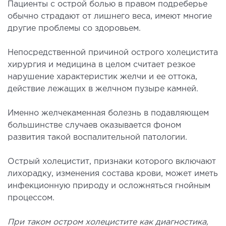
Пациенты с острой болью в правом подреберье
лоносовых пазух
обычно страдают от лишнего веса, имеют многие
ургическое лечение заболеваний и
другие проблемы со здоровьем.
ологий гортани и глотки
ургическое лечение храпа
Непосредственной причиной острого холецистита
етическая хирургия лица
хирургия и медицина в целом считает резкое
нарушение характеристик желчи и ее оттока,
етическая хирургия тела
действие лежащих в желчном пузыре камней.
стическая урология
Именно желчекаменная болезнь в подавляющем
КОСМЕТОЛОГИЯ И ДЕРМАТОЛОГИЯ
большинстве случаев оказывается фоном
развития такой воспалительной патологии.
аратная косметология
Острый холецистит, признаки которого включают
матология
лихорадку, изменения состава крови, может иметь
екционная косметология
инфекционную природу и осложняться гнойным
ерная косметология
процессом.
ерная эпиляция
етическая косметология
При таком остром холецистите как диагностика,