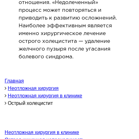
отношения. «Недолеченный»
процесс может повторяться и
ОНКОЛОГИЯ И ОНКОХИРУРГИЯ
приводить к развитию осложнений.
Наиболее эффективным является
огинекология и болезни молочной железы
именно хирургическое лечение
ология и онкохирургия
острого холецистита — удаление
оурология
желчного пузыря после угасания
иотерапия
болевого синдрома.
ТЕРАПЕВТИЧЕСКОЕ НАПРАВЛЕНИЕ
Главная
Неотложная хирургия
ергология
Неотложная хирургия в клинике
диология
Острый холецистит
матология
окринология
троэнтерология
Неотложная хирургия в клинике
тология и нутрициология