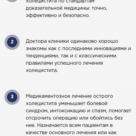
холецистита по стандартам
СТАЦИОНАР
доказательной медицины: точно,
эффективно и безопасно.
ургический стационар
ата интенсивной терапии
апевтический стационар
Доктора клиники одинаково хорошо
2
ицинская транспортировка в Киеве и
знакомы как с последними инновациями и
асти (Перевозка больных)
тенденциями, так и с классическими
правилами успешного лечения
рая помощь в Киеве
холецистита.
ДИАГНОСТИКА
Медикаментозное лечение острого
3
И
холецистита уменьшает болевой
 магистральных сосудов
синдром, интоксикацию и спазм, помогает
ктрокардиограмма (ЭКГ)
отсрочить операцию или обойтись без
ораторная диагностика
нее. Назначается всем пациентам в
качестве основного лечения или как
оскопия