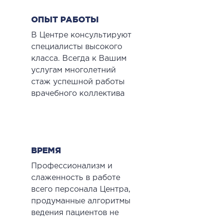
ы оперативных вмешательств
ОПЫТ РАБОТЫ
В Центре консультируют
ДЕТОКСИКАЦИЯ И ЭФФЕРЕНТНАЯ
специалисты высокого
ТЕРАПИЯ
класса. Всегда к Вашим
услугам многолетний
оксикация
стаж успешной работы
врачебного коллектива
змаферез и гемосорбция
ПЕДИАТРИЯ
иатрия услуги
ВРЕМЯ
Профессионализм и
слаженность в работе
всего персонала Центра,
продуманные алгоритмы
ведения пациентов не