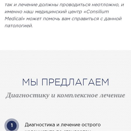
так и лечение должны проводиться неотложно, и
именно наш медицинский центр «Consilium
ЛЕЧЕНИЕ ЗАБОЛЕВАНИЙ ПЕЧЕНИ И
Medical» может помочь вам справиться с данной
ЖЕЛЧНЫХ ПРОТОКОВ
патологией.
ение болезней печени
ургия печени и желчных протоков
МАЛОИНВАЗИВНАЯ ХИРУРГИЯ
МЫ ПРЕДЛАГАЕМ
оинвазивные операции под контролем
И
Диагностику и комплексное лечение
НЕОТЛОЖНАЯ ХИРУРГИЯ
тложная хирургия в клинике
Диагностика и лечение острого
1