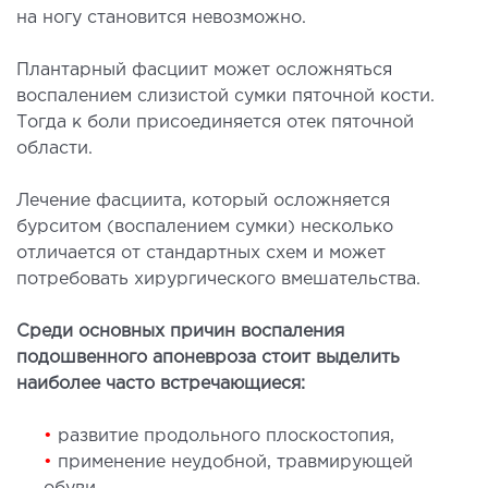
на ногу становится невозможно.
МАГНИТНО-РЕЗОНАНСНАЯ
Плантарный фасциит может осложняться
ТОМОГРАФИЯ (МРТ)
воспалением слизистой сумки пяточной кости.
Тогда к боли присоединяется отек пяточной
 внутренних органов
области.
 головы
Лечение фасциита, который осложняется
 молочных желез с имплантами и без
бурситом (воспалением сумки) несколько
 суставов
отличается от стандартных схем и может
 позвоночника
потребовать хирургического вмешательства.
Среди основных причин воспаления
НЕЙРОХИРУРГИЯ
подошвенного апоневроза стоит выделить
наиболее часто встречающиеся:
еление нейрохирургии
•
развитие продольного плоскостопия,
НЕВРОЛОГИЯ
•
применение неудобной, травмирующей