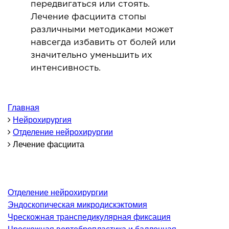
передвигаться или стоять.
Лечение фасциита стопы
ОНКОЛОГИЯ И ОНКОХИРУРГИЯ
различными методиками может
навсегда избавить от болей или
огинекология и болезни молочной железы
значительно уменьшить их
ология и онкохирургия
интенсивность.
оурология
иотерапия
Главная
ТЕРАПЕВТИЧЕСКОЕ НАПРАВЛЕНИЕ
Нейрохирургия
Отделение нейрохирургии
Лечение фасциита
ергология
диология
матология
окринология
Отделение нейрохирургии
Эндоскопическая микродискэктомия
троэнтерология
Чрескожная транспедикулярная фиксация
тология и нутрициология