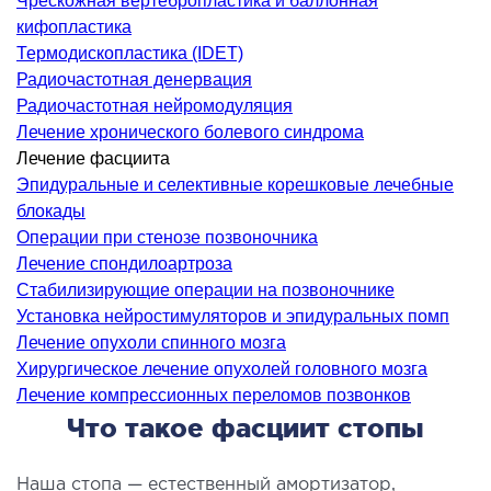
Чрескожная вертебропластика и баллонная
ология
кифопластика
тложная терапия
Термодископластика (IDET)
рология
Радиочастотная денервация
Радиочастотная нейромодуляция
лиативная помощь
Лечение хронического болевого синдрома
ьмонология
Лечение фасциита
апия
Эпидуральные и селективные корешковые лечебные
блокады
ЛОР-ЗАБОЛЕВАНИЯ
Операции при стенозе позвоночника
Лечение спондилоартроза
Стабилизирующие операции на позвоночнике
олевания горла и гортани
Установка нейростимуляторов и эпидуральных помп
олевания носа
Лечение опухоли спинного мозга
олевания ушей
Хирургическое лечение опухолей головного мозга
Лечение компрессионных переломов позвонков
ПЛАСТИЧЕСКАЯ И ЛОР-ХИРУРГИЯ
Что такое фасциит стопы
ративное лечение полости носа и
Наша стопа — естественный амортизатор,