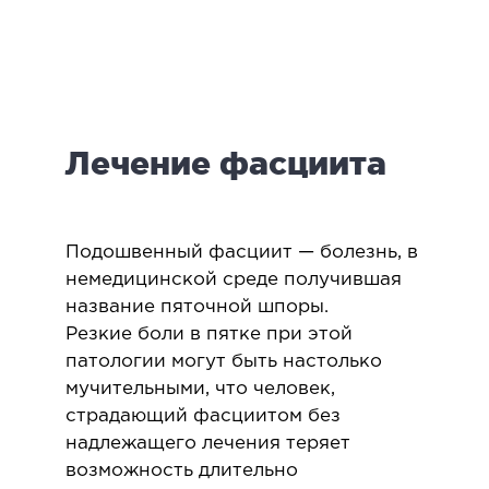
логия
ктология
мология
иатрическая хирургия
Лечение фасциита
екология
ология
юстно-лицевая хирургия
ниология
Подошвенный фасциит — болезнь, в
немедицинской среде получившая
название пяточной шпоры.
ЛАПАРОСКОПИЧЕСКАЯ ХИРУРГИЯ
Резкие боли в пятке при этой
патологии могут быть настолько
ароскопия в гинекологии
мучительными, что человек,
ароскопия в онкологии
страдающий фасциитом без
ароскопия в урологии
надлежащего лечения теряет
ароскопия в хирургии
возможность длительно