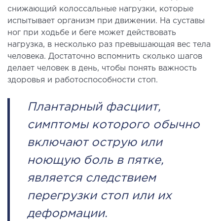
лоносовых пазух
снижающий колоссальные нагрузки, которые
испытывает организм при движении. На суставы
ургическое лечение заболеваний и
ног при ходьбе и беге может действовать
ологий гортани и глотки
нагрузка, в несколько раз превышающая вес тела
ургическое лечение храпа
человека. Достаточно вспомнить сколько шагов
етическая хирургия лица
делает человек в день, чтобы понять важность
етическая хирургия тела
здоровья и работоспособности стоп.
стическая урология
Плантарный фасциит,
КОСМЕТОЛОГИЯ И ДЕРМАТОЛОГИЯ
симптомы которого обычно
включают острую или
аратная косметология
ноющую боль в пятке,
матология
екционная косметология
является следствием
ерная косметология
перегрузки стоп или их
ерная эпиляция
деформации.
етическая косметология