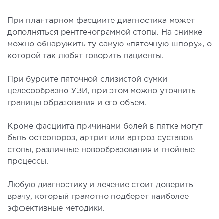
ы оперативных вмешательств
При плантарном фасциите диагностика может
дополняться рентгенограммой стопы. На снимке
ДЕТОКСИКАЦИЯ И ЭФФЕРЕНТНАЯ
можно обнаружить ту самую «пяточную шпору», о
ТЕРАПИЯ
которой так любят говорить пациенты.
При бурсите пяточной слизистой сумки
оксикация
целесообразно УЗИ, при этом можно уточнить
змаферез и гемосорбция
границы образования и его объем.
ПЕДИАТРИЯ
Кроме фасциита причинами болей в пятке могут
быть остеопороз, артрит или артроз суставов
иатрия услуги
стопы, различные новообразования и гнойные
процессы.
Любую диагностику и лечение стоит доверить
врачу, который грамотно подберет наиболее
эффективные методики.