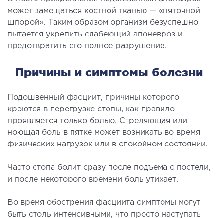
СТАЦИОНАР
может замещаться костной тканью — «пяточной
шпорой». Таким образом организм безуспешно
пытается укрепить слабеющий апоневроз и
ургический стационар
предотвратить его полное разрушение.
ата интенсивной терапии
апевтический стационар
Причины и симптомы болезни
ицинская транспортировка в Киеве и
асти (Перевозка больных)
Подошвенный фасциит, причины которого
рая помощь в Киеве
кроются в перегрузке стопы, как правило
проявляется только болью. Стреляющая или
ДИАГНОСТИКА
ноющая боль в пятке может возникать во время
физических нагрузок или в спокойном состоянии.
И
Часто стопа болит сразу после подъема с постели,
 магистральных сосудов
и после некоторого времени боль утихает.
ктрокардиограмма (ЭКГ)
ораторная диагностика
Во время обострения фасциита симптомы могут
оскопия
быть столь интенсивными, что просто наступать