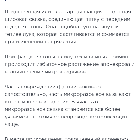
Подошвенная или плантарная фасция — плотная
ЛЕЧЕНИЕ ЗАБОЛЕВАНИЙ ПЕЧЕНИ И
широкая связка, соединяющая пятку с передним
ЖЕЛЧНЫХ ПРОТОКОВ
отделом стопы. Она подобна туго натянутой
тетиве лука, которая растягивается и сжимается
ение болезней печени
при изменении напряжения.
ургия печени и желчных протоков
При фасците стопы в силу тех или иных причин
происходит избыточное растяжение апоневроза и
МАЛОИНВАЗИВНАЯ ХИРУРГИЯ
возникновение микронадрывов.
оинвазивные операции под контролем
Часть повреждений фасции заживают
И
самостоятельно, часть микроразрывов вызывают
интенсивное воспаление. В участках
микроразрывов связка становится все более
НЕОТЛОЖНАЯ ХИРУРГИЯ
уязвимой, поэтому ее повреждение происходит
чаще.
тложная хирургия в клинике
В месте прикрепления подошвенный апоневроз