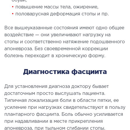
обуви,
рология
•
повышение массы тела, ожирение,
•
половарусная деформация стопы и пр.
ОСТЕОПАТИЯ/РЕАБИЛИТОЛОГИЯ
Все вышеуказанные состояния имеют одно общее
воздействие — они увеличивают нагрузку на
олевания
стопы и соответственно натяжение подошвенного
оды лечения
апоневроза. Без своевременной коррекции
болезнь переходит в хроническую форму.
СОСУДИСТАЯ ХИРУРГИЯ
Диагностика фасциита
бология
Для установления диагноза доктору бывает
ериальная хирургия
достаточным просто выслушать пациента.
Типичная локализация боли в области пятки, ее
ТРАВМАТОЛОГИЯ И ОРТОПЕДИЯ
усиление при нагрузках свидетельствуют в пользу
плантарного фасциита. Боль обычно усиливается
олевания опорно-двигательного аппарата
при надавливании в месте прикрепления
апоневроза, при тыльном сгибании стопы.
вмпункт (травматологический пункт)