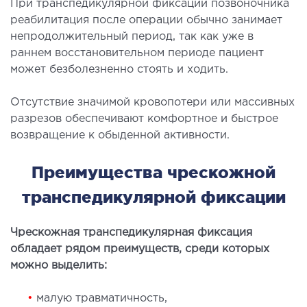
При транспедикулярной фиксации позвоночника
ы оперативных вмешательств
реабилитация после операции обычно занимает
непродолжительный период, так как уже в
раннем восстановительном периоде пациент
ДЕТОКСИКАЦИЯ И ЭФФЕРЕНТНАЯ
может безболезненно стоять и ходить.
ТЕРАПИЯ
Отсутствие значимой кровопотери или массивных
оксикация
разрезов обеспечивают комфортное и быстрое
змаферез и гемосорбция
возвращение к обыденной активности.
Преимущества чрескожной
ПЕДИАТРИЯ
транспедикулярной фиксации
иатрия услуги
Чрескожная транспедикулярная фиксация
обладает рядом преимуществ, среди которых
можно выделить:
•
малую травматичность,