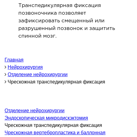
Транспедикулярная фиксация
ОНКОЛОГИЯ И ОНКОХИРУРГИЯ
позвоночника позволяет
зафиксировать смещенный или
огинекология и болезни молочной железы
разрушенный позвонок и защитить
ология и онкохирургия
спинной мозг.
оурология
иотерапия
Главная
Нейрохирургия
ТЕРАПЕВТИЧЕСКОЕ НАПРАВЛЕНИЕ
Отделение нейрохирургии
Чрескожная транспедикулярная фиксация
ергология
диология
матология
Отделение нейрохирургии
окринология
Эндоскопическая микродискэктомия
троэнтерология
Чрескожная транспедикулярная фиксация
тология и нутрициология
Чрескожная вертебропластика и баллонная