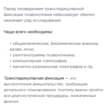
Перед проведением транспедикулярной
МАГНИТНО-РЕЗОНАНСНАЯ
фиксации позвоночника нейрохирург обычно
ТОМОГРАФИЯ (МРТ)
назначает ряд исследований.
 внутренних органов
Чаще всего необходимы:
 головы
•
общеклинические, биохимические анализы
 молочных желез с имплантами и без
крови, мочи;
 суставов
•
рентгенограммы позвоночника;
 позвоночника
•
компьютерная томография;
•
магнитно-резонансная томография и пр.
НЕЙРОХИРУРГИЯ
Транспедикулярная фиксация
— это
высокоточное вмешательство, требующее
еление нейрохирургии
детального планирования, поэтому важно пройти
все диагностические процедуры, назначенные
НЕВРОЛОГИЯ
врачом.