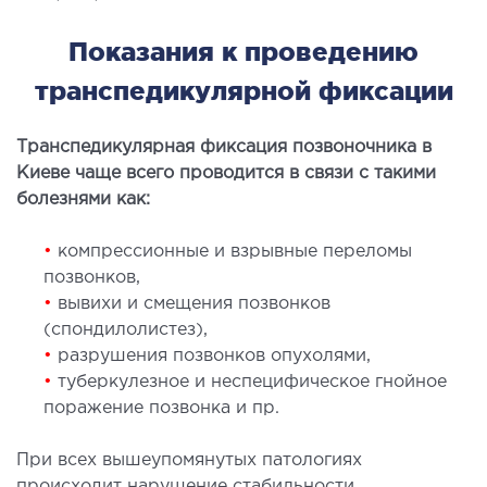
лоносовых пазух
Показания к проведению
ургическое лечение заболеваний и
ологий гортани и глотки
транспедикулярной фиксации
ургическое лечение храпа
етическая хирургия лица
Транспедикулярная фиксация позвоночника в
етическая хирургия тела
Киеве чаще всего проводится в связи с такими
болезнями как:
стическая урология
•
компрессионные и взрывные переломы
КОСМЕТОЛОГИЯ И ДЕРМАТОЛОГИЯ
позвонков,
•
вывихи и смещения позвонков
аратная косметология
(спондилолистез),
матология
•
разрушения позвонков опухолями,
•
туберкулезное и неспецифическое гнойное
екционная косметология
поражение позвонка и пр.
ерная косметология
ерная эпиляция
При всех вышеупомянутых патологиях
етическая косметология
происходит нарушение стабильности