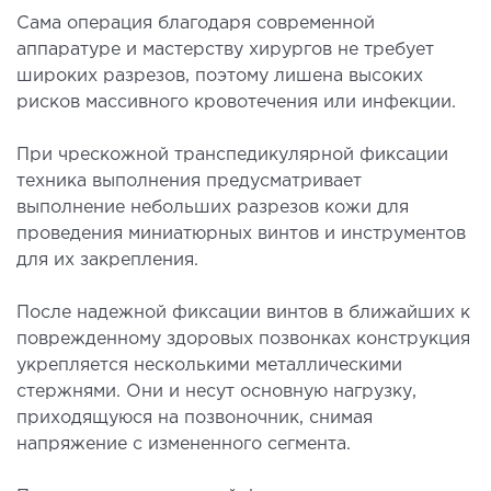
Сама операция благодаря современной
рология
аппаратуре и мастерству хирургов не требует
широких разрезов, поэтому лишена высоких
ОСТЕОПАТИЯ/РЕАБИЛИТОЛОГИЯ
рисков массивного кровотечения или инфекции.
олевания
При чрескожной транспедикулярной фиксации
оды лечения
техника выполнения предусматривает
выполнение небольших разрезов кожи для
проведения миниатюрных винтов и инструментов
СОСУДИСТАЯ ХИРУРГИЯ
для их закрепления.
бология
После надежной фиксации винтов в ближайших к
ериальная хирургия
поврежденному здоровых позвонках конструкция
укрепляется несколькими металлическими
стержнями. Они и несут основную нагрузку,
ТРАВМАТОЛОГИЯ И ОРТОПЕДИЯ
приходящуюся на позвоночник, снимая
напряжение с измененного сегмента.
олевания опорно-двигательного аппарата
вмпункт (травматологический пункт)