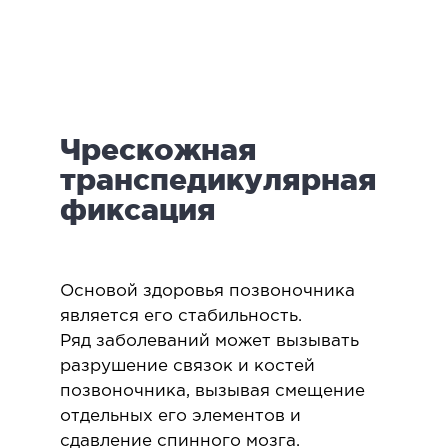
логия
ктология
мология
иатрическая хирургия
Чрескожная
екология
ология
транспедикулярная
юстно-лицевая хирургия
фиксация
ниология
ЛАПАРОСКОПИЧЕСКАЯ ХИРУРГИЯ
Основой здоровья позвоночника
является его стабильность.
ароскопия в гинекологии
Ряд заболеваний может вызывать
разрушение связок и костей
ароскопия в онкологии
позвоночника, вызывая смещение
ароскопия в урологии
отдельных его элементов и
ароскопия в хирургии
сдавление спинного мозга.