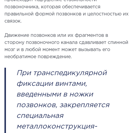
позвоночника, которая обеспечивается
правильной формой позвонков и целостностью их
ЛЕЧЕНИЕ ЗАБОЛЕВАНИЙ ПЕЧЕНИ И
связок.
ЖЕЛЧНЫХ ПРОТОКОВ
Движение позвонков или их фрагментов в
ение болезней печени
сторону позвоночного канала сдавливает спинной
ургия печени и желчных протоков
мозг и в любой момент может вызывать его
необратимое повреждение.
МАЛОИНВАЗИВНАЯ ХИРУРГИЯ
При транспедикулярной
оинвазивные операции под контролем
фиксации винтами,
И
введенными в ножки
позвонков, закрепляется
НЕОТЛОЖНАЯ ХИРУРГИЯ
специальная
тложная хирургия в клинике
металлоконструкция-