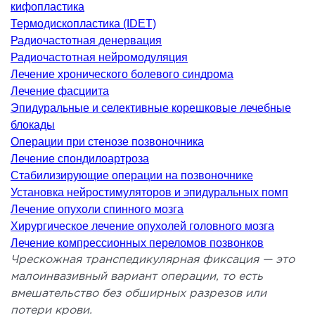
кифопластика
ология
Термодископластика (IDET)
тложная терапия
Радиочастотная денервация
рология
Радиочастотная нейромодуляция
лиативная помощь
Лечение хронического болевого синдрома
ьмонология
Лечение фасциита
Эпидуральные и селективные корешковые лечебные
апия
блокады
Операции при стенозе позвоночника
ЛОР-ЗАБОЛЕВАНИЯ
Лечение спондилоартроза
Стабилизирующие операции на позвоночнике
олевания горла и гортани
Установка нейростимуляторов и эпидуральных помп
Лечение опухоли спинного мозга
олевания носа
Хирургическое лечение опухолей головного мозга
олевания ушей
Лечение компрессионных переломов позвонков
Чрескожная транспедикулярная фиксация — это
ПЛАСТИЧЕСКАЯ И ЛОР-ХИРУРГИЯ
малоинвазивный вариант операции, то есть
вмешательство без обширных разрезов или
ративное лечение полости носа и
потери крови.