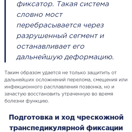
фиксатор. Такая система
СТАЦИОНАР
словно мост
ургический стационар
перебрасывается через
ата интенсивной терапии
разрушенный сегмент и
апевтический стационар
останавливает его
ицинская транспортировка в Киеве и
асти (Перевозка больных)
дальнейшую деформацию.
рая помощь в Киеве
Таким образом удается не только защитить от
ДИАГНОСТИКА
дальнейших осложнений перелома, смещения или
инфекционного расплавления позвонка, но и
зачастую восстановить утраченную во время
И
болезни функцию.
 магистральных сосудов
ктрокардиограмма (ЭКГ)
Подготовка и ход чрескожной
ораторная диагностика
транспедикулярной фиксации
оскопия