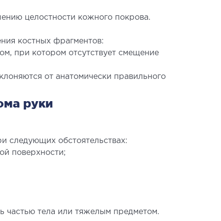
шению целостности кожного покрова.
ния костных фрагментов:
ом, при котором отсутствует смещение
АГНОСТИКА
клоняются от анатомически правильного
ома руки
агистральных сосудов
рокардиограмма (ЭКГ)
аторная диагностика
ри следующих обстоятельствах:
копия
ой поверхности;
ВРОЛОГИЯ
ь частью тела или тяжелым предметом.
логия