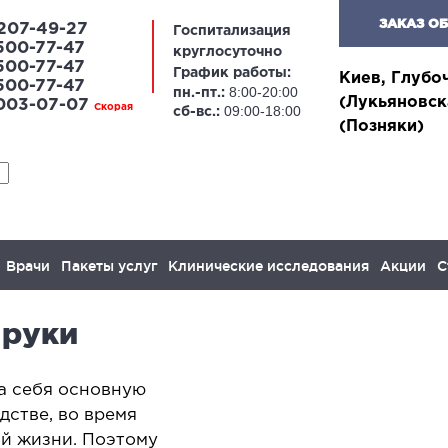
ЗАКАЗ О
207-49-27
Госпитализация
500-77-47
круглосуточно
500-77-47
График работы:
Киев, Глубо
500-77-47
8:00-20:00
пн.-пт.:
(Лукьяновск
 003-07-07
Скорая
09:00-18:00
сб-вс.:
(Позняки)
Врачи
Пакеты услуг
Клинические исследования
Акции
С
 руки
ЛАПАРОСКОПИЧЕСКАЯ
ОН
ХИРУРГИЯ
на себя основную
Онког
дстве, во время
желез
апароскопия в гинекологии
ой жизни. Поэтому