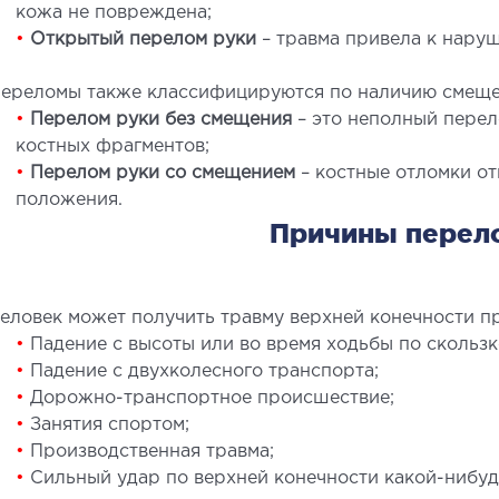
кожа не повреждена;
•
Открытый перелом руки
– травма привела к нару
ереломы также классифицируются по наличию смеще
•
Перелом руки без смещения
– это неполный перел
СТАЦИОНАР
ДИ
костных фрагментов;
•
Перелом руки со смещением
– костные отломки от
ирургический стационар
УЗИ
положения.
Причины перел
алата интенсивной терапии
УЗИ м
ерапевтический стационар
Элект
едицинская транспортировка в Киеве и
Лабор
еловек может получить травму верхней конечности п
бласти (Перевозка больных)
Эндос
•
Падение с высоты или во время ходьбы по скользк
корая помощь в Киеве
•
Падение с двухколесного транспорта;
•
Дорожно-транспортное происшествие;
НЕЙРОХИРУРГИЯ
НЕ
•
Занятия спортом;
•
Производственная травма;
•
Сильный удар по верхней конечности какой-нибуд
тделение нейрохирургии
Невро