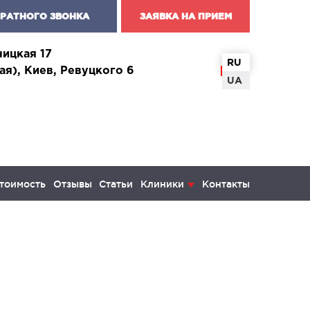
БРАТНОГО ЗВОНКА
ЗАЯВКА НА ПРИЕМ
чицкая 17
RU
ая), Киев, Ревуцкого 6
UA
тоимость
Отзывы
Статьи
Клиники
Контакты
КОЛОГИЯ И ОНКОХИРУРГИЯ
инекология и болезни молочной
ы