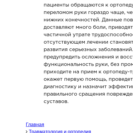
Урология
Л
пациенты обращаются к ортопеду
переломом руки гораздо чаще, че
Проктология
Л
нижних конечностей. Данные по
Маммология
Л
доставляют много боли, приводят
Бариатрическая хирургия
частичной утрате трудоспособнос
Гинекология
отсутствующем лечении становя
Подология
развития серьезных заболеваний
Челюстно-лицевая хирургия
предупредить осложнения и восс
Герниология
функциональность руки, без про
приходите на прием к ортопеду-т
окажет первую помощь, проведе
ТЕРАПЕВТИЧЕСКОЕ
диагностику и назначит эффекти
НАПРАВЛЕНИЕ
правильного сращения поврежде
З
суставов.
З
Аллергология
З
Кардиология
Ревматология
Главная
Травматология и ортопедия
Эндокринология