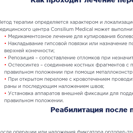
етод терапии определяется характером и локализаци
едицинского центра Consilium Medical может выполн
•
Медикаментозное лечение для купирования болево
•
Накладывание гипсовой повязки или назначение 
верхней конечности;
•
Репозиция – сопоставление отломков при незначи
•
Остеосинтез – соединение костных фрагментов с 
правильном положении при помощи металлоконстр
•
При открытом переломе с кровотечением проводит
раны и последующим наложением швов;
•
Установка аппаратов внешней фиксации для подд
правильном положении.
Реабилитация после 
осле операции или наложения фиксатора ортопед-тр