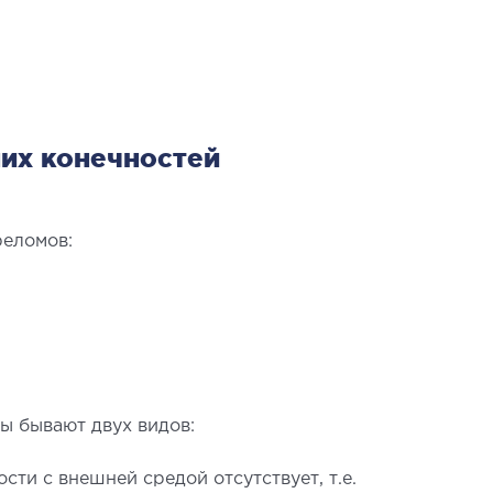
гическое лечение храпа
ическая хирургия лица
ческая хирургия тела
ическая урология
их конечностей
реломов:
ЛОИНВАЗИВНАЯ ХИРУРГИЯ
нвазивные операции под
олем УЗИ
ы бывают двух видов:
ти с внешней средой отсутствует, т.е.