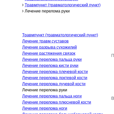
Травмпункт (травматологический пункт)
Гастроэнтерология
Лечение перелома руки
Диетология и нутрициология
Онкология
Неотложная терапия
Травмпункт (травматологический пункт)
Нефрология
Лечение травм суставов
Паллиативная помощь
Лечение разрыва сухожилий
Пульмонология
Лечение растяжения связок
П
Терапия
Лечение перелома пальца руки
Лечение перелома кисти руки
Лечение перелома плечевой кости
КОСМЕТОЛОГИЯ И
Лечение перелома локтевой кости
ДЕРМАТОЛОГИЯ
Лечение перелома лучевой кости
Лечение перелома руки
Аппаратная косметология
Лечение перелома пальца ноги
В
Дерматология
Лечение перелома плюсневой кости
Л
Лечение перелома ноги
Инъекционная косметология
Х