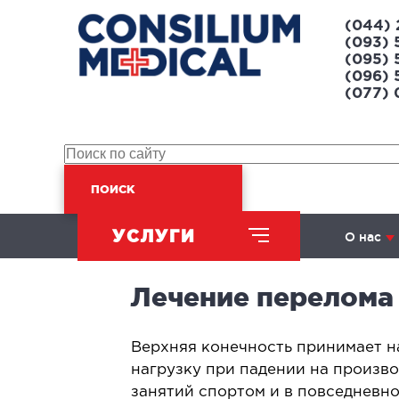
(044) 
(093) 
(095) 
(096) 
(077)
ПОИСК
УСЛУГИ
О нас
Лечение перелома
ХИРУРГИЧЕСКОЕ
НАПРАВЛЕНИЕ
​Верхняя конечность принимает 
нагрузку при падении на произво
Абдоминальная хирургия
Л
занятий спортом и в повседневн