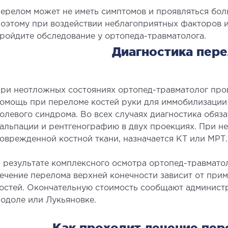
едиатрия услуги
ерелом может не иметь симптомов и проявляться бол
оэтому при воздействии неблагоприятных факторов и
ройдите обследование у ортопеда-травматолога.
Диагностика пер
ри неотложных состояниях ортопед-травматолог про
омощь при переломе костей руки для иммобилизации
олевого синдрома. Во всех случаях диагностика обяза
альпации и рентгенографию в двух проекциях. При н
оврежденной костной ткани, назначается КТ или МРТ.
 результате комплексного осмотра ортопед-травматол
ечение перелома верхней конечности зависит от при
остей. Окончательную стоимость сообщают админист
одоле или Лукьяновке.
Как проходит лечение пер