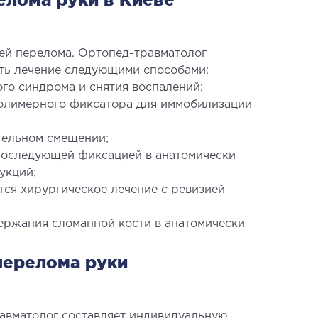
ей перелома. Ортопед-травматолог
ить лечение следующими способами:
го синдрома и снятия воспалений;
полимерного фиксатора для иммобилизации
тельном смещении;
последующей фиксацией в анатомически
укций;
ся хирургическое лечение с ревизией
ержания сломанной кости в анатомически
перелома руки
авматолог составляет индивидуальную