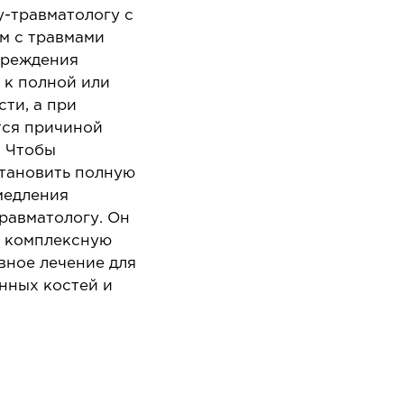
Онкол
апароскопия в онкологии
-травматологу с
Онкоу
м с травмами
апароскопия в урологии
вреждения
Химио
апароскопия в хирургии
 к полной или
ти, а при
тся причиной
. Чтобы
тановить полную
медления
равматологу. Он
т комплексную
ЛОР-ЗАБОЛЕВАНИЯ
ПЛ
вное лечение для
ХИ
нных костей и
аболевания горла и гортани
аболевания носа
Опера
около
аболевания ушей
Хирур
патоло