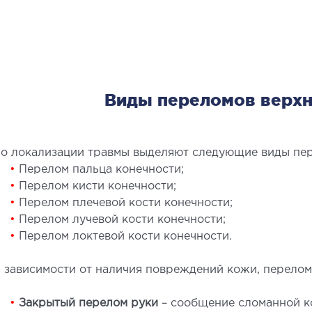
Хирур
Эстет
Эстети
Пласт
Виды переломов верхн
о локализации травмы выделяют следующие виды пе
•
Перелом пальца конечности;
•
Перелом кисти конечности;
ЛЕЧЕНИЕ ЗАБОЛЕВАНИЙ
МА
•
Перелом плечевой кости конечности;
•
Перелом лучевой кости конечности;
ПЕЧЕНИ И ЖЕЛЧНЫХ
•
Перелом локтевой кости конечности.
Малои
ПРОТОКОВ
контр
 зависимости от наличия повреждений кожи, перелом
ечение болезней печени
ирургия печени и желчных протоков
•
Закрытый перелом руки
– сообщение сломанной кос