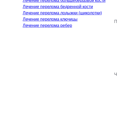
Лечение перелома большеберцовой кости
Лазерная косметология
Лечение перелома бедренной кости
Лазерная эпиляция
Лечение перелома лодыжки (щиколотки)
Эстетическая косметология
Лечение перелома ключицы
П
Лечение перелома ребер
НЕОТЛОЖНАЯ ХИРУРГИЯ
Неотложная хирургия в клинике
Х
П
Т
М
Ч
о
С
МАГНИТНО-РЕЗОНАНСНАЯ
ТОМОГРАФИЯ (МРТ)
О