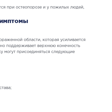
тся при остеопорозе и у пожилых людей,
симптомы
ораженной области, которая усиливается
ивно поддерживает верхнюю конечность
АВМАТОЛОГИЯ И
ку могут присоединяться следующие
ТОПЕДИЯ
евания опорно-двигательного
ата
ункт (травматологический пункт)
става;
оперативных вмешательств