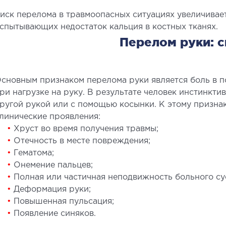
иск перелома в травмоопасных ситуациях увеличивае
спытывающих недостаток кальция в костных тканях.
Перелом руки: 
сновным признаком перелома руки является боль в п
ри нагрузке на руку. В результате человек инстинкт
СОСУДИСТАЯ ХИРУРГИЯ
ТР
ругой рукой или с помощью косынки. К этому призна
ОР
линические проявления:
лебология
•
Хруст во время получения травмы;
ртериальная хирургия
Забол
•
Отечность в месте повреждения;
аппар
•
Гематома;
Травмп
•
Онемение пальцев;
•
Полная или частичная неподвижность больного су
Виды 
•
Деформация руки;
•
Повышенная пульсация;
ПЕДИАТРИЯ
•
Появление синяков.