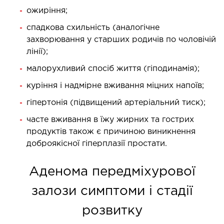
ургічне лікування захворювань та патологій
ожиріння;
ані і глотки
спадкова схильність (аналогічне
ургічне лікування хропіння
захворювання у старших родичів по чоловічій
лінії);
етична хірургія обличчя
етична хірургія тіла
малорухливий спосіб життя (гіподинамія);
стична урологія
куріння і надмірне вживання міцних напоїв;
гіпертонія (підвищений артеріальний тиск);
КОСМЕТОЛОГІЯ І ДЕРМАТОЛОГІЯ
часте вживання в їжу жирних та гострих
продуктів також є причиною виникнення
ратна косметологія
доброякісної гіперплазії простати.
матологія
єкційна косметологія
Аденома передміхурової
ерна косметологія
залози симптоми і стадії
ерна епіляція
розвитку
етична косметологія