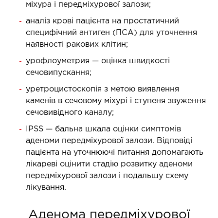
міхура і передміхурової залози;
ДЕТОКСИКАЦІЯ ТА ЕКСТРАКЦІЙНА
аналіз крові пацієнта на простатичний
ТЕРАПІЯ
специфічний антиген (ПСА) для уточнення
наявності ракових клітин;
оксикація
урофлоуметрия — оцінка швидкості
змаферез і гемосорбція
сечовипускання;
уретроцистоскопія з метою виявлення
ПЕДІАТРІЯ
каменів в сечовому міхурі і ступеня звуження
сечовивідного каналу;
іатрія послуги
IPSS — бальна шкала оцінки симптомів
аденоми передміхурової залози. Відповіді
пацієнта на уточнюючі питання допомагають
лікареві оцінити стадію розвитку аденоми
передміхурової залози і подальшу схему
лікування.
Аденома передміхурової