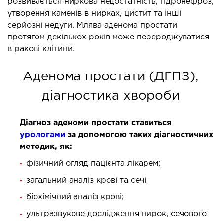
розвивається ниркова недостатність, гідронефроз,
утворення каменів в нирках, цистит та інші
ОСТЕОПАТІЯ/РЕАБІЛІТОЛОГІЯ
серйозні недуги. Млява аденома простати
протягом декількох років може перероджуватися
ворювання
в ракові клітини.
оди лікування
Аденома простати (ДГПЗ),
СУДИННА ХІРУРГІЯ
діагностика хвороби
бологія
Діагноз аденоми простати ставиться
еріальна хірургія
урологами
за допомогою таких діагностичних
методик, як:
ТРАВМАТОЛОГІЯ ТА ОРТОПЕДІЯ
фізичний огляд пацієнта лікарем;
загальний аналіз крові та сечі;
ворювання опорно-рухового апарату
вмпункт (травматологічний пункт)
біохімічний аналіз крові;
и оперативних втручань
ультразвукове дослідження нирок, сечового