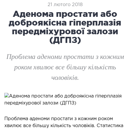
логія
21 лютого 2018
ктологія
Аденома простати або
ологія
доброякісна гіперплазія
іатрична хірургія
передміхурової залози
екологія
(ДГПЗ)
ологія
епно-лицьова хірургія
Проблема аденоми простати з кожним
ніологія
роком хвилює все більшу кількість
ЛАПАРОСКОПІЧНА ХІРУРГІЯ
чоловіків.
ароскопія в гінекології
ароскопія в онкології
ароскопія в урології
ароскопія в хірургії
Проблема аденоми простати з кожним роком
хвилює все більшу кількість чоловіків. Статистика