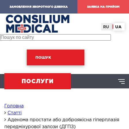
ЗАМОВЛЕННЯ ЗВОРОТНОГО ДЗВІНКА
ЗАЯВКА НА ПРИЙОМ
RU
UA
ПОШУК
ПОСЛУГИ
ХІРУРГІЧНИЙ НАПРЯМ
Головна
Статті
Аденома простати або доброякісна гіперплазія
омінальна хірургія
передміхурової залози (ДГПЗ)