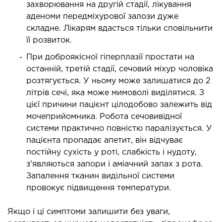
МАГНІТНО-РЕЗОНАНСНА
захворювання на другій стадії, лікування
ТОМОГРАФІЯ (МРТ)
аденоми передміхурової залози дуже
складне. Лікарям вдасться тільки сповільнити
її розвиток.
 внутрішніх органів
 голови
При доброякісної гіперплазії простати на
останній, третій стадії, сечовий міхур чоловіка
 молочних залоз з імплантами і без
розтягується. У ньому може залишатися до 2
 суглобів
літрів сечі, яка може мимоволі виділятися. З
 хребта
цієї причини пацієнт цілодобово залежить від
мочеприйомника. Робота сечовивідної
НЕЙРОХІРУРГІЯ
системи практично повністю паралізується. У
пацієнта пропадає апетит, він відчуває
постійну сухість у роті, слабкість і нудоту,
ділення нейрохірургії
з'являються запори і аміачний запах з рота.
Запалення тканин видільної системи
НЕВРОЛОГІЯ
провокує підвищення температури.
рологія
Якщо і ці симптоми залишити без уваги,