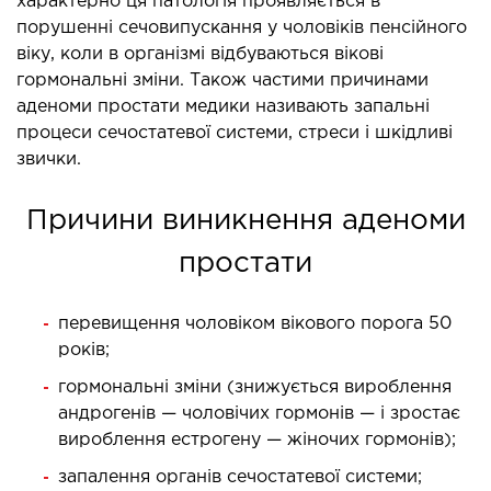
характерно ця патологія проявляється в
ідкладна терапія
порушенні сечовипускання у чоловіків пенсійного
рологія
віку, коли в організмі відбуваються вікові
гормональні зміни. Також частими причинами
іативна допомога
аденоми простати медики називають запальні
ьмонологія
процеси сечостатевої системи, стреси і шкідливі
апія
звички.
ЛОР-ЗАХВОРЮВАННЯ
Причини виникнення аденоми
простати
ворювання горла і гортані
ворювання носа
перевищення чоловіком вікового порога 50
ворювання вух
років;
гормональні зміни (знижується вироблення
ПЛАСТИЧНА І ЛОР-ХІРУРГІЯ
андрогенів — чоловічих гормонів — і зростає
вироблення естрогену — жіночих гормонів);
ративне лікування порожнини носа і
запалення органів сечостатевої системи;
колоносових пазух