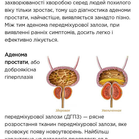
захворюваності хворобою серед людей похилого
ОНКОЛОГІЯ ТА ОНКОХІРУРГІЯ
віку тільки зростає, тому що діагностика аденоми
простати, найчастіше, виявляється занадто пізно.
огінекологія і хвороби молочної залози
Між тим аденома передміхурової залози, при
ологія та онкохірургія
виявленні ранніх симптомів, досить легко і
оурологія
ефективно лікується.
іотерапія
Аденома
простати
, або
ТЕРАПЕВТИЧНИЙ НАПРЯМ
доброякісна
гіперплазія
ргологія
діологія
матологія
окринологія
передміхурової залози (ДГПЗ) — рясне
троентерологія
розростання тканин передміхурової залози, яке
ологія і нутриціологія
провокує появу новоутворень. Найбільш
ологія