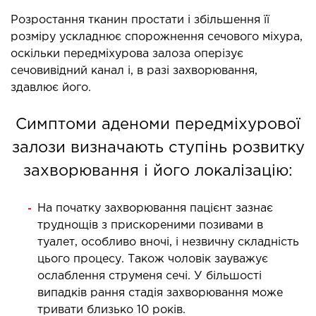
ЛІКУВАННЯ ЗАХВОРЮВАНЬ
Розростання тканин простати і збільшення її
розміру ускладнює спорожнення сечового міхура,
ПЕЧІНКИ І ЖОВЧНИХ ПРОТОК
оскільки передміхурова залоза оперізує
сечовивідний канал і, в разі захворювання,
ування хвороб печінки
здавлює його.
ургія печінки і жовчних проток
Симптоми аденоми передміхурової
МАЛОІНВАЗИВНА ХІРУРГІЯ
залози визначають ступінь розвитку
захворювання і його локалізацію:
оінвазивні операції під контролем УЗД
На початку захворювання пацієнт зазнає
НЕВІДКЛАДНА ХІРУРГІЯ
труднощів з прискореними позивами в
туалет, особливо вночі, і незвичну складність
дкладна хірургія в клініці
цього процесу. Також чоловік зауважує
ослаблення струменя сечі. У більшості
випадків рання стадія захворювання може
СТАЦІОНАР
тривати близько 10 років.