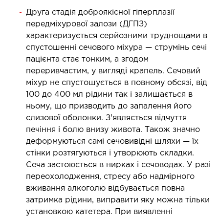
ургічний стаціонар
Друга стадія доброякісної гіперплазії
передміхурової залози (ДГПЗ)
ата інтенсивної терапії
характеризується серйозними труднощами в
апевтичний стаціонар
спустошенні сечового міхура — струмінь сечі
ичне транспортування у Києві та області
пацієнта стає тонким, а згодом
ревезення хворих)
переривчастим, у вигляді крапель. Сечовий
дка допомога в Києві
міхур не спустошується в повному обсязі, від
100 до 400 мл рідини так і залишається в
ньому, що призводить до запалення його
ДІАГНОСТИКА
слизової оболонки. З'являється відчуття
печіння і болю внизу живота. Також значно
Д
деформуються самі сечовивідні шляхи — їх
 магістральних судин
стінки розтягуються і утворюють складки.
ктрокардіограма (ЕКГ)
Сеча застоюється в нирках і сечоводах. У разі
переохолодження, стресу або надмірного
ораторна діагностика
вживання алкоголю відбувається повна
оскопія
затримка рідини, виправити яку можна тільки
установкою катетера. При виявленні