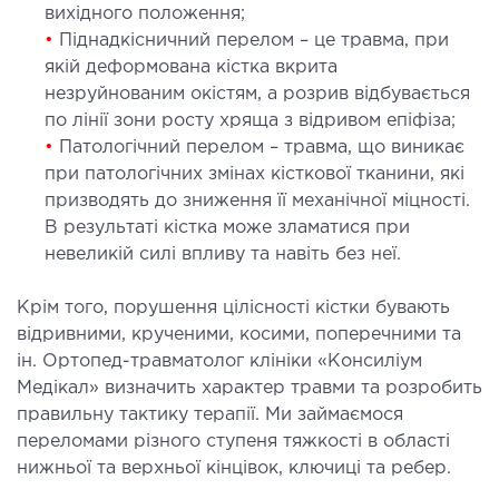
вихідного положення;
ургічний стаціонар
•
Піднадкісничний перелом – це травма, при
ата інтенсивної терапії
якій деформована кістка вкрита
апевтичний стаціонар
незруйнованим окістям, а розрив відбувається
по лінії зони росту хряща з відривом епіфіза;
ичне транспортування у Києві та області
•
Патологічний перелом – травма, що виникає
ревезення хворих)
при патологічних змінах кісткової тканини, які
дка допомога в Києві
призводять до зниження її механічної міцності.
В результаті кістка може зламатися при
ДІАГНОСТИКА
невеликій силі впливу та навіть без неї.
Д
Крім того, порушення цілісності кістки бувають
відривними, крученими, косими, поперечними та
 магістральних судин
ін. Ортопед-травматолог клініки «Консиліум
ктрокардіограма (ЕКГ)
Медікал» визначить характер травми та розробить
ораторна діагностика
правильну тактику терапії. Ми займаємося
оскопія
переломами різного ступеня тяжкості в області
нижньої та верхньої кінцівок, ключиці та ребер.