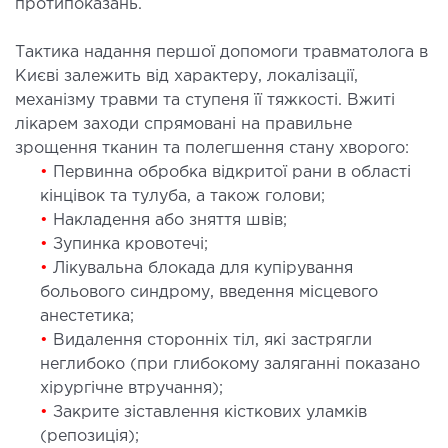
протипоказань.
Тактика надання першої допомоги травматолога в
Києві залежить від характеру, локалізації,
механізму травми та ступеня її тяжкості. Вжиті
лікарем заходи спрямовані на правильне
зрощення тканин та полегшення стану хворого:
•
Первинна обробка відкритої рани в області
кінцівок та тулуба, а також голови;
•
Накладення або зняття швів;
•
Зупинка кровотечі;
•
Лікувальна блокада для купірування
больового синдрому, введення місцевого
анестетика;
•
Видалення сторонніх тіл, які застрягли
неглибоко (при глибокому заляганні показано
хірургічне втручання);
•
Закрите зіставлення кісткових уламків
(репозиція);