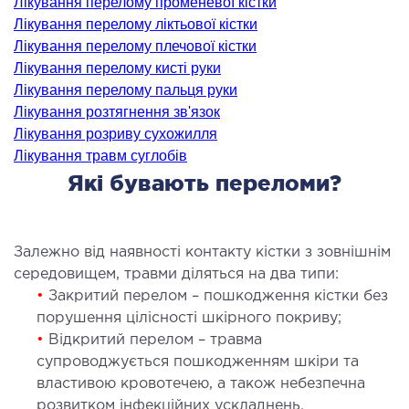
Лікування перелому променевої кістки
ідкладна терапія
Лікування перелому ліктьової кістки
рологія
Лікування перелому плечової кістки
Лікування перелому кисті руки
іативна допомога
Лікування перелому пальця руки
ьмонологія
Лікування розтягнення зв'язок
апія
Лікування розриву сухожилля
Лікування травм суглобів
ЛОР-ЗАХВОРЮВАННЯ
Які бувають переломи?
ворювання горла і гортані
ворювання носа
Залежно від наявності контакту кістки з зовнішнім
середовищем, травми діляться на два типи:
ворювання вух
•
Закритий перелом – пошкодження кістки без
порушення цілісності шкірного покриву;
ПЛАСТИЧНА І ЛОР-ХІРУРГІЯ
•
Відкритий перелом – травма
супроводжується пошкодженням шкіри та
ративне лікування порожнини носа і
властивою кровотечею, а також небезпечна
колоносових пазух
розвитком інфекційних ускладнень.