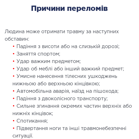
МАГНІТНО-РЕЗОНАНСНА
Причини переломів
ТОМОГРАФІЯ (МРТ)
 внутрішніх органів
Людина може отримати травму за наступних
 голови
обставин:
 молочних залоз з імплантами і без
•
Падіння з висоти або на слизькій дорозі;
 суглобів
•
Заняття спортом;
•
Удар важким предметом;
 хребта
•
Удар об меблі або інший важкий предмет;
•
Умисне нанесення тілесних ушкоджень
НЕЙРОХІРУРГІЯ
нижньою або верхньою кінцівкою;
•
Автомобільна аварія, наїзд на пішохода;
ділення нейрохірургії
•
Падіння з двоколісного транспорту;
•
Сильне згинання окремих частин верхніх або
нижніх кінцівок;
НЕВРОЛОГІЯ
•
Спотикання;
•
Підвертання ноги та інші травмонебезпечні
рологія
ситуації.