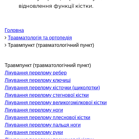
ОНКОЛОГІЯ ТА ОНКОХІРУРГІЯ
відновлення функції кістки.
огінекологія і хвороби молочної залози
ологія та онкохірургія
Головна
Травматологія та ортопедія
оурологія
Травмпункт (травматологічний пункт)
іотерапія
ТЕРАПЕВТИЧНИЙ НАПРЯМ
Травмпункт (травматологічний пункт)
Лікування перелому ребер
Лікування перелому ключиці
ргологія
Лікування перелому кісточки (щиколотки)
діологія
Лікування перелому стегнової кістки
матологія
Лікування перелому великогомілкової кістки
окринологія
Лікування перелому ноги
Лікування перелому плеснової кістки
троентерологія
Лікування перелому пальця ноги
ологія і нутриціологія
Лікування перелому руки
ологія