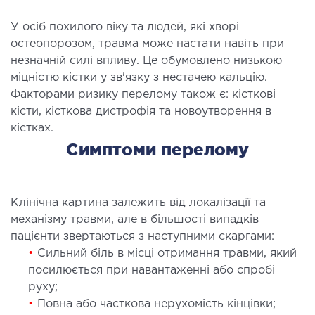
ОСТЕОПАТІЯ/РЕАБІЛІТОЛОГІЯ
У осіб похилого віку та людей, які хворі
остеопорозом, травма може настати навіть при
ворювання
незначній силі впливу. Це обумовлено низькою
міцністю кістки у зв'язку з нестачею кальцію.
оди лікування
Факторами ризику перелому також є: кісткові
кісти, кісткова дистрофія та новоутворення в
СУДИННА ХІРУРГІЯ
кістках.
Симптоми перелому
бологія
еріальна хірургія
Клінічна картина залежить від локалізації та
ТРАВМАТОЛОГІЯ ТА ОРТОПЕДІЯ
механізму травми, але в більшості випадків
пацієнти звертаються з наступними скаргами:
•
Сильний біль в місці отримання травми, який
ворювання опорно-рухового апарату
посилюється при навантаженні або спробі
вмпункт (травматологічний пункт)
руху;
и оперативних втручань
•
Повна або часткова нерухомість кінцівки;