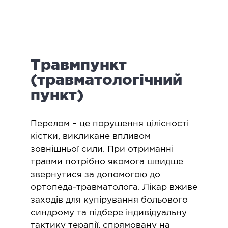
логія
ктологія
ологія
іатрична хірургія
Травмпункт
екологія
ологія
(травматологічний
епно-лицьова хірургія
пункт)
ніологія
​Перелом – це порушення цілісності
ЛАПАРОСКОПІЧНА ХІРУРГІЯ
кістки, викликане впливом
зовнішньої сили. При отриманні
ароскопія в гінекології
травми потрібно якомога швидше
звернутися за допомогою до
ароскопія в онкології
ортопеда-травматолога. Лікар вживе
ароскопія в урології
заходів для купірування больового
ароскопія в хірургії
синдрому та підбере індивідуальну
тактику терапії, спрямовану на