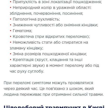
•
Припухлість в зоні локалізації пошкодження;
•
Неприродний колір в ураженій області:
ДЕТОКСИКАЦІЯ ТА ЕКСТРАКЦІЙНА
збліднення, почервоніння, посиніння;
ТЕРАПІЯ
•
Патологічна рухливість;
•
Зниження чутливості або оніміння кінцівки;
оксикація
•
Гематома;
змаферез і гемосорбція
•
Кровотеча (при відкритих переломах);
•
Неможливість стати або спиратися на
зламану кінцівку;
ПЕДІАТРІЯ
•
Зміна розмірів пошкодженої кінцівки;
•
Крепітація (хруст, клацання та інші
іатрія послуги
характерні звуки) в момент перелому або під
час руху суглобу.
При переломі симптоми можуть проявлятися
через деякий час. Це пов'язано з шоком, який
людина переживає при отриманні сильної травми.
Цілодобовий травмпункт в Києві