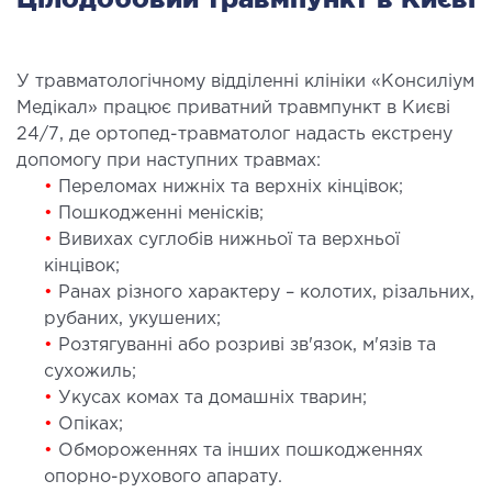
У травматологічному відділенні клініки «Консиліум
Медікал» працює приватний травмпункт в Києві
24/7, де ортопед-травматолог надасть екстрену
допомогу при наступних травмах:
•
Переломах нижніх та верхніх кінцівок;
•
Пошкодженні менісків;
•
Вивихах суглобів нижньої та верхньої
кінцівок;
•
Ранах різного характеру – колотих, різальних,
рубаних, укушених;
•
Розтягуванні або розриві зв'язок, м'язів та
сухожиль;
•
Укусах комах та домашніх тварин;
•
Опіках;
•
Обмороженнях та інших пошкодженнях
опорно-рухового апарату.