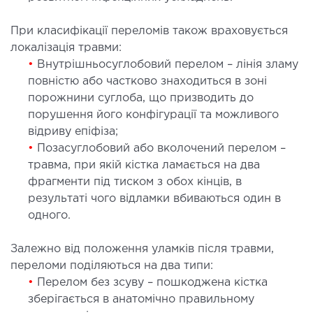
ургічне лікування захворювань та патологій
При класифікації переломів також враховується
ані і глотки
локалізація травми:
ургічне лікування хропіння
•
Внутрішньосуглобовий перелом – лінія зламу
етична хірургія обличчя
повністю або частково знаходиться в зоні
етична хірургія тіла
порожнини суглоба, що призводить до
стична урологія
порушення його конфігурації та можливого
відриву епіфіза;
•
Позасуглобовий або вколочений перелом –
КОСМЕТОЛОГІЯ І ДЕРМАТОЛОГІЯ
травма, при якій кістка ламається на два
фрагменти під тиском з обох кінців, в
ратна косметологія
результаті чого відламки вбиваються один в
матологія
одного.
єкційна косметологія
Залежно від положення уламків після травми,
ерна косметологія
переломи поділяються на два типи:
ерна епіляція
•
Перелом без зсуву – пошкоджена кістка
етична косметологія
зберігається в анатомічно правильному