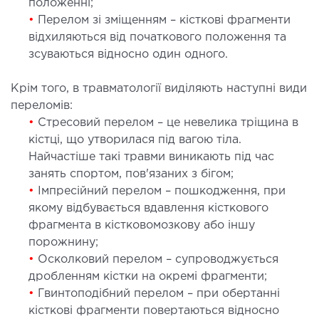
положенні;
ЛІКУВАННЯ ЗАХВОРЮВАНЬ
•
Перелом зі зміщенням – кісткові фрагменти
відхиляються від початкового положення та
ПЕЧІНКИ І ЖОВЧНИХ ПРОТОК
зсуваються відносно один одного.
ування хвороб печінки
Крім того, в травматології виділяють наступні види
ургія печінки і жовчних проток
переломів:
•
Стресовий перелом – це невелика тріщина в
МАЛОІНВАЗИВНА ХІРУРГІЯ
кістці, що утворилася під вагою тіла.
Найчастіше такі травми виникають під час
занять спортом, пов'язаних з бігом;
оінвазивні операції під контролем УЗД
•
Імпресійний перелом – пошкодження, при
якому відбувається вдавлення кісткового
НЕВІДКЛАДНА ХІРУРГІЯ
фрагмента в кістковомозкову або іншу
порожнину;
дкладна хірургія в клініці
•
Осколковий перелом – супроводжується
дробленням кістки на окремі фрагменти;
•
Гвинтоподібний перелом – при обертанні
СТАЦІОНАР
кісткові фрагменти повертаються відносно