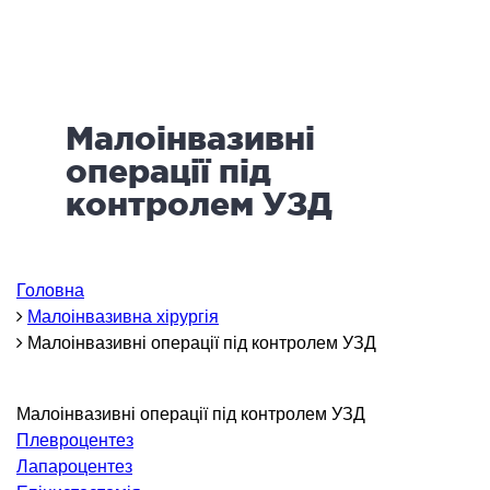
логія
ктологія
ологія
іатрична хірургія
Малоінвазивні
екологія
ологія
операції під
епно-лицьова хірургія
контролем УЗД
ніологія
ЛАПАРОСКОПІЧНА ХІРУРГІЯ
Головна
Малоінвазивна хірургія
Малоінвазивні операції під контролем УЗД
ароскопія в гінекології
ароскопія в онкології
ароскопія в урології
Малоінвазивні операції під контролем УЗД
Плевроцентез
ароскопія в хірургії
Лапароцентез