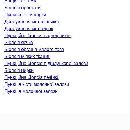
Епіцистостомія
ОНКОЛОГІЯ ТА ОНКОХІРУРГІЯ
Біопсія простати
Пункція кісти нирки
огінекологія і хвороби молочної залози
Дренування кіст яєчників
ологія та онкохірургія
Дренування кіст нирок
Пункційна біопсія наднирників
оурологія
Біопсія яєчка
іотерапія
Біопсія органів малого таза
Біопсія м'яких тканин
ТЕРАПЕВТИЧНИЙ НАПРЯМ
Пункційна біопсія підшлункової залози
Біопсія нирки
ргологія
Пункційна біопсія печінки
Пункція кісти молочної залози
діологія
Пункція молочної залози
матологія
окринологія
троентерологія
ологія і нутриціологія
ологія