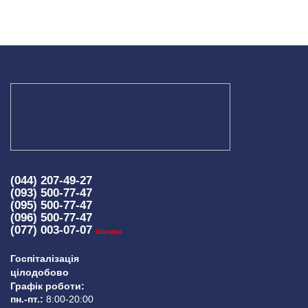
МАГНІТНО-РЕЗОНАНСНА
ТОМОГРАФІЯ (МРТ)
 внутрішніх органів
 голови
 молочних залоз з імплантами і без
 суглобів
 хребта
НЕЙРОХІРУРГІЯ
(044) 207-49-27
(093) 500-77-47
(095) 500-77-47
ділення нейрохірургії
(096) 500-77-47
(077) 003-07-07
Швидка
НЕВРОЛОГІЯ
Госпіталізація
цілодобово
Графік роботи:
рологія
пн.-пт.:
8:00-20:00