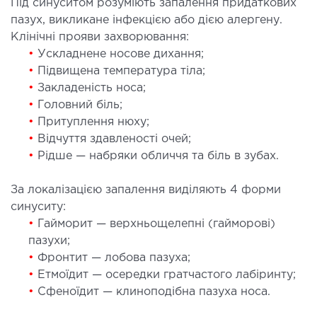
Під синуситом розуміють запалення придаткових
ургічний стаціонар
пазух, викликане інфекцією або дією алергену.
Клінічні прояви захворювання:
ата інтенсивної терапії
•
Ускладнене носове дихання;
апевтичний стаціонар
•
Підвищена температура тіла;
ичне транспортування у Києві та області
•
Закладеність носа;
ревезення хворих)
•
Головний біль;
дка допомога в Києві
•
Притуплення нюху;
•
Відчуття здавленості очей;
•
Рідше — набряки обличчя та біль в зубах.
ДІАГНОСТИКА
За локалізацією запалення виділяють 4 форми
Д
синуситу:
 магістральних судин
•
Гайморит — верхньощелепні (гайморові)
ктрокардіограма (ЕКГ)
пазухи;
ораторна діагностика
•
Фронтит — лобова пазуха;
•
Етмоїдит — осередки гратчастого лабіринту;
оскопія
•
Сфеноїдит — клиноподібна пазуха носа.