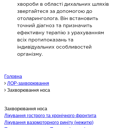
ОНКОЛОГІЯ ТА ОНКОХІРУРГІЯ
хвороби в області дихальних шляхів
звертайтеся за допомогою до
огінекологія і хвороби молочної залози
отоларинголога. Він встановить
точний діагноз та призначить
ологія та онкохірургія
ефективну терапію з урахуванням
оурологія
всіх протипоказань та
іотерапія
індивідуальних особливостей
організму.
ТЕРАПЕВТИЧНИЙ НАПРЯМ
ргологія
Головна
ЛОР-захворювання
діологія
Захворювання носа
матологія
окринологія
троентерологія
Захворювання носа
Лікування гострого та хронічного фронтита
ологія і нутриціологія
Лікування вазомоторного риніту (нежитю)
ологія