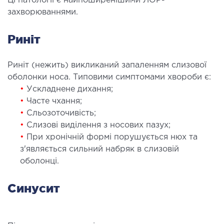
Ці патології є найпоширенішими ЛОР-
захворюваннями.
ЛІКУВАННЯ ЗАХВОРЮВАНЬ
ПЕЧІНКИ І ЖОВЧНИХ ПРОТОК
Риніт
ування хвороб печінки
Риніт (нежить) викликаний запаленням слизової
ургія печінки і жовчних проток
оболонки носа. Типовими симптомами хвороби є:
•
Ускладнене дихання;
МАЛОІНВАЗИВНА ХІРУРГІЯ
•
Часте чхання;
•
Сльозоточивість;
оінвазивні операції під контролем УЗД
•
Слизові виділення з носових пазух;
•
При хронічній формі порушується нюх та
з'являється сильний набряк в слизовій
НЕВІДКЛАДНА ХІРУРГІЯ
оболонці.
дкладна хірургія в клініці
Синусит
СТАЦІОНАР