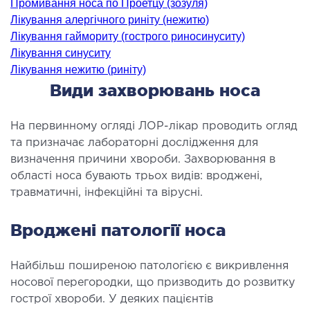
Промивання носа по Проетцу (зозуля)
ідкладна терапія
Лікування алергічного риніту (нежитю)
рологія
Лікування гаймориту (гострого риносинуситу)
Лікування синуситу
іативна допомога
Лікування нежитю (риніту)
ьмонологія
Види захворювань носа
апія
На первинному огляді ЛОР-лікар проводить огляд
ЛОР-ЗАХВОРЮВАННЯ
та призначає лабораторні дослідження для
визначення причини хвороби. Захворювання в
ворювання горла і гортані
області носа бувають трьох видів: вроджені,
ворювання носа
травматичні, інфекційні та вірусні.
ворювання вух
Вроджені патології носа
ПЛАСТИЧНА І ЛОР-ХІРУРГІЯ
Найбільш поширеною патологією є викривлення
носової перегородки, що призводить до розвитку
ративне лікування порожнини носа і
гострої хвороби. У деяких пацієнтів
колоносових пазух