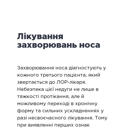
логія
ктологія
ологія
іатрична хірургія
Лікування
екологія
ологія
захворювань носа
епно-лицьова хірургія
ніологія
Захворювання носа діагностують у
ЛАПАРОСКОПІЧНА ХІРУРГІЯ
кожного третього пацієнта, який
звертається до ЛОР-лікаря.
Небезпека цієї недуги не лише в
ароскопія в гінекології
тяжкості протікання, але й
ароскопія в онкології
можливому переході в хронічну
ароскопія в урології
форму та сильних ускладненнях у
ароскопія в хірургії
разі несвоєчасного лікування. Тому
при виявленні перших ознак