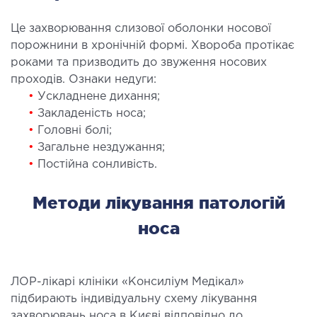
ОСТЕОПАТІЯ/РЕАБІЛІТОЛОГІЯ
Це захворювання слизової оболонки носової
порожнини в хронічній формі. Хвороба протікає
ворювання
роками та призводить до звуження носових
проходів. Ознаки недуги:
оди лікування
•
Ускладнене дихання;
•
Закладеність носа;
СУДИННА ХІРУРГІЯ
•
Головні болі;
•
Загальне нездужання;
бологія
•
Постійна сонливість.
еріальна хірургія
Методи лікування патологій
ТРАВМАТОЛОГІЯ ТА ОРТОПЕДІЯ
носа
ворювання опорно-рухового апарату
вмпункт (травматологічний пункт)
ЛОР-лікарі клініки «Консиліум Медікал»
підбирають індивідуальну схему лікування
и оперативних втручань
захворювань носа в Києві відповідно до