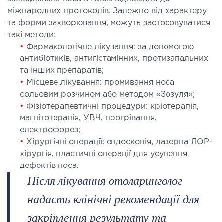
міжнародних протоколів. Залежно від характеру
ДЕТОКСИКАЦІЯ ТА ЕКСТРАКЦІЙНА
та форми захворювання, можуть застосовуватися
ТЕРАПІЯ
такі методи:
•
Фармакологічне лікування: за допомогою
оксикація
антибіотиків, антигістамінних, протизапальних
та інших препаратів;
змаферез і гемосорбція
•
Місцеве лікування: промивання носа
сольовим розчином або методом «Зозуля»;
ПЕДІАТРІЯ
•
Фізіотерапевтичні процедури: кріотерапія,
магнітотерапія, УВЧ, прогрівання,
іатрія послуги
електрофорез;
•
Хірургічні операції: ендоскопія, лазерна ЛОР-
хірургія, пластичні операції для усунення
дефектів носа.
Після лікування отоларинголог
надасть клінічні рекомендації для
закріплення результату та