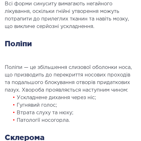
МАГНІТНО-РЕЗОНАНСНА
Всі форми синуситу вимагають негайного
ТОМОГРАФІЯ (МРТ)
лікування, оскільки гнійні утворення можуть
потрапити до прилеглих тканин та навіть мозку,
що викличе серйозні ускладнення.
 внутрішніх органів
 голови
Поліпи
 молочних залоз з імплантами і без
 суглобів
 хребта
Поліпи — це збільшення слизової оболонки носа,
що призводить до перекриття носових проходів
НЕЙРОХІРУРГІЯ
та подальшого блокування отворів придаткових
пазух. Хвороба проявляється наступним чином:
•
Ускладнене дихання через ніс;
ділення нейрохірургії
•
Гугнявий голос;
•
Втрата слуху та нюху;
НЕВРОЛОГІЯ
•
Патології носогорла.
рологія
Склерома