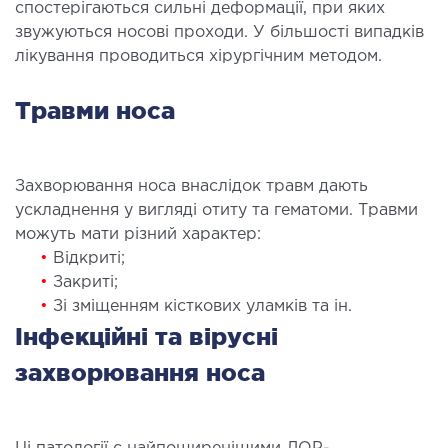
спостерігаються сильні деформації, при яких
ургічне лікування захворювань та патологій
звужуються носові проходи. У більшості випадків
ані і глотки
лікування проводиться хірургічним методом.
ургічне лікування хропіння
етична хірургія обличчя
Травми носа
етична хірургія тіла
стична урологія
Захворювання носа внаслідок травм дають
ускладнення у вигляді отиту та гематоми. Травми
КОСМЕТОЛОГІЯ І ДЕРМАТОЛОГІЯ
можуть мати різний характер:
•
Відкриті;
ратна косметологія
•
Закриті;
матологія
•
Зі зміщенням кісткових уламків та ін.
єкційна косметологія
Інфекційні та вірусні
ерна косметологія
захворювання носа
ерна епіляція
етична косметологія