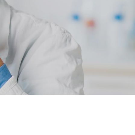
гія та онкохірургія
рологія
ерапія
АСТИЧНА І ЛОР-ХІРУРГІЯ
ивне лікування порожнини носа і
лоносових пазух
ічне лікування захворювань та
гій гортані і глотки
ічне лікування хропіння
чна хірургія обличчя