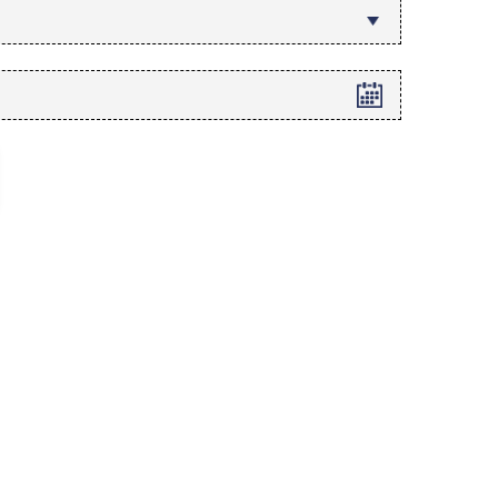
АГНОСТИКА
гістральних судин
окардіограма (ЕКГ)
аторна діагностика
копія
ВРОЛОГІЯ
огія