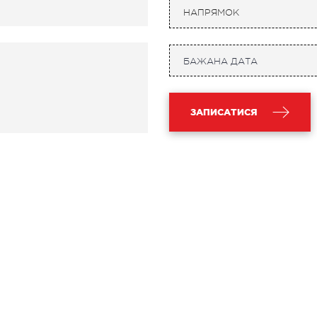
НАПРЯМОК
СТАЦІОНАР
ДІ
ірургічний стаціонар
УЗД
алата інтенсивної терапії
УЗД ма
ЗАПИСАТИСЯ
ерапевтичний стаціонар
Електр
едичне транспортування у Києві та
Лабор
бласті (Перевезення хворих)
Ендос
видка допомога в Києві
НЕЙРОХІРУРГІЯ
НЕ
ідділення нейрохірургії
Неврол