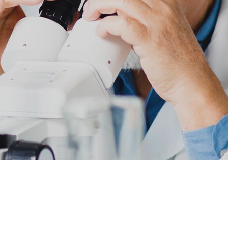
Онколо
апароскопія в урології
Онкоу
апароскопія в хірургії
Хіміот
ЛОР-ЗАХВОРЮВАННЯ
ПЛ
ахворювання горла і гортані
Операт
навко
ахворювання носа
Хірург
ахворювання вух
патоло
Хірург
Естети