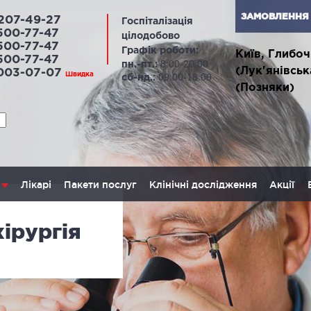
ЗАМОВЛЕННЯ 
207-49-27
Госпіталізація
500-77-47
цілодобово
500-77-47
Графік роботи:
Київ, Глибоч
500-77-47
8:00-20:00
пн.-пт.:
(Лук'янівськ
 003-07-07
Швидка
09:00-18:00
сб-нд.:
(Позняки)
Лікарі
Пакети послуг
Клінічні дослідження
Акції
ірургія
ЛАПАРОСКОПІЧНА ХІРУРГІЯ
ОН
апароскопія в гінекології
Онкогі
залоз
апароскопія в онкології