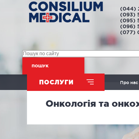
(044) 
(093) 
(095) 
(096) 
(077)
ПОШУК
ПОСЛУГИ
Про нас
Онкологія та онкох
ХІРУРГІЧНИЙ НАПРЯМ
Абдомінальна хірургія
Л
Урологія
Л