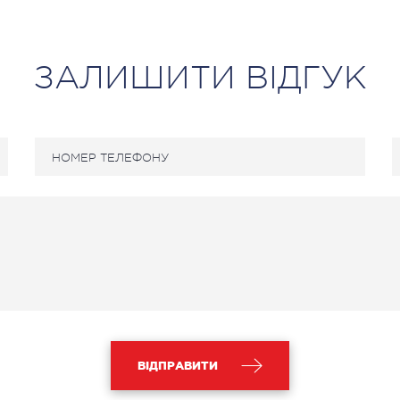
ЗАЛИШИТИ ВІДГУК
СУДИННА ХІРУРГІЯ
ТР
ОР
лебологія
ртеріальна хірургія
Захво
Травмп
Види 
ПЕДІАТРІЯ
едіатрія послуги
ВІДПРАВИТИ