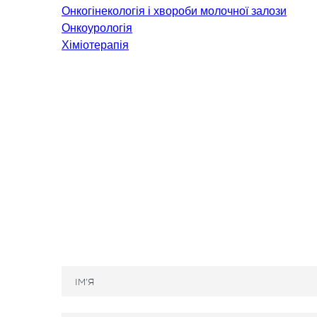
Онкогінекологія і хвороби молочної залози
Онкологія
Онкоурологія
Невідкладна терапія
Хіміотерапія
Нефрологія
Паліативна допомога
Пульмонологія
Терапія
КОСМЕТОЛОГІЯ І
ДЕРМАТОЛОГІЯ
Апаратна косметологія
Л
Дерматологія
Х
Ін'єкційна косметологія
Лазерна косметологія
Лазерна епіляція