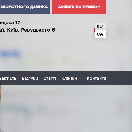
ЗВОРОТНОГО ДЗВІНКА
ЗАЯВКА НА ПРИЙОМ
ицька 17
RU
а), Київ, Ревуцького 6
UA
Вартість
Відгуки
Статті
Клініки
Контакти
КОЛОГІЯ ТА ОНКОХІРУРГІЯ
некологія і хвороби молочної
и