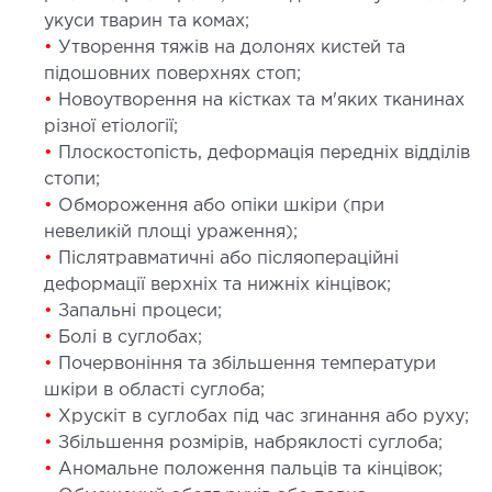
укуси тварин та комах;
ургічне лікування захворювань та патологій
•
Утворення тяжів на долонях кистей та
ані і глотки
підошовних поверхнях стоп;
ургічне лікування хропіння
•
Новоутворення на кістках та м'яких тканинах
етична хірургія обличчя
різної етіології;
етична хірургія тіла
•
Плоскостопість, деформація передніх відділів
стична урологія
стопи;
•
Обмороження або опіки шкіри (при
невеликій площі ураження);
КОСМЕТОЛОГІЯ І ДЕРМАТОЛОГІЯ
•
Післятравматичні або післяопераційні
деформації верхніх та нижніх кінцівок;
ратна косметологія
•
Запальні процеси;
матологія
•
Болі в суглобах;
єкційна косметологія
•
Почервоніння та збільшення температури
шкіри в області суглоба;
ерна косметологія
•
Хрускіт в суглобах під час згинання або руху;
ерна епіляція
•
Збільшення розмірів, набряклості суглоба;
етична косметологія
•
Аномальне положення пальців та кінцівок;