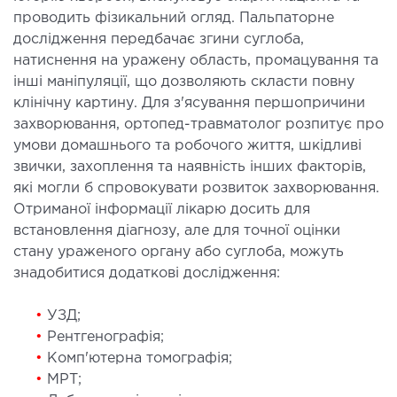
проводить фізикальний огляд. Пальпаторне
ДЕТОКСИКАЦІЯ ТА ЕКСТРАКЦІЙНА
дослідження передбачає згини суглоба,
ТЕРАПІЯ
натиснення на уражену область, промацування та
інші маніпуляції, що дозволяють скласти повну
клінічну картину. Для з'ясування першопричини
оксикація
захворювання, ортопед-травматолог розпитує про
змаферез і гемосорбція
умови домашнього та робочого життя, шкідливі
звички, захоплення та наявність інших факторів,
ПЕДІАТРІЯ
які могли б спровокувати розвиток захворювання.
Отриманої інформації лікарю досить для
іатрія послуги
встановлення діагнозу, але для точної оцінки
стану ураженого органу або суглоба, можуть
знадобитися додаткові дослідження:
•
УЗД;
•
Рентгенографія;
•
Комп'ютерна томографія;
•
МРТ;