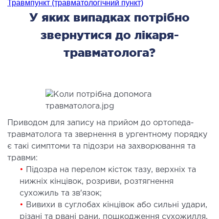
Травмпункт (травматологічний пункт)
ідкладна терапія
У яких випадках потрібно
рологія
звернутися до лікаря-
іативна допомога
травматолога?
ьмонологія
апія
ЛОР-ЗАХВОРЮВАННЯ
ворювання горла і гортані
Приводом для запису на прийом до ортопеда-
ворювання носа
травматолога та звернення в ургентному порядку
є такі симптоми та підозри на захворювання та
ворювання вух
травми:
•
Підозра на перелом кісток тазу, верхніх та
ПЛАСТИЧНА І ЛОР-ХІРУРГІЯ
нижніх кінцівок, розриви, розтягнення
сухожиль та зв'язок;
ративне лікування порожнини носа і
•
Вивихи в суглобах кінцівок або сильні удари,
колоносових пазух
різані та рвані рани, пошкодження сухожилля,