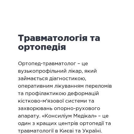
логія
ктологія
ологія
іатрична хірургія
Травматологія та
екологія
ологія
ортопедія
епно-лицьова хірургія
ніологія
​Ортопед-травматолог – це
вузькопрофільний лікар, який
ЛАПАРОСКОПІЧНА ХІРУРГІЯ
займається діагностикою,
оперативним лікуванням переломів
та профілактикою деформацій
ароскопія в гінекології
кістково-м'язової системи та
ароскопія в онкології
захворювань опорно-рухового
ароскопія в урології
апарату. «Консиліум Медікал» – це
ароскопія в хірургії
один з кращих центрів ортопедії та
травматології в Києві та Україні.