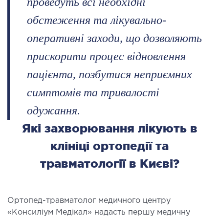
проведуть всі необхідні
ургічний стаціонар
обстеження та лікувально-
ата інтенсивної терапії
оперативні заходи, що дозволяють
апевтичний стаціонар
прискорити процес відновлення
ичне транспортування у Києві та області
ревезення хворих)
пацієнта, позбутися неприємних
дка допомога в Києві
симптомів та тривалості
одужання.
ДІАГНОСТИКА
Які захворювання лікують в
Д
клініці ортопедії та
 магістральних судин
травматології в Києві?
ктрокардіограма (ЕКГ)
ораторна діагностика
оскопія
Ортопед-травматолог медичного центру
«Консиліум Медікал» надасть першу медичну