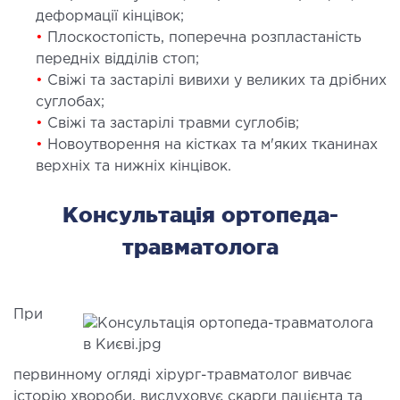
деформації кінцівок;
ОСТЕОПАТІЯ/РЕАБІЛІТОЛОГІЯ
•
Плоскостопість, поперечна розпластаність
передніх відділів стоп;
ворювання
•
Свіжі та застарілі вивихи у великих та дрібних
суглобах;
оди лікування
•
Свіжі та застарілі травми суглобів;
•
Новоутворення на кістках та м'яких тканинах
СУДИННА ХІРУРГІЯ
верхніх та нижніх кінцівок.
бологія
Консультація ортопеда-
еріальна хірургія
травматолога
ТРАВМАТОЛОГІЯ ТА ОРТОПЕДІЯ
При
ворювання опорно-рухового апарату
вмпункт (травматологічний пункт)
первинному огляді хірург-травматолог вивчає
и оперативних втручань
історію хвороби, вислуховує скарги пацієнта та