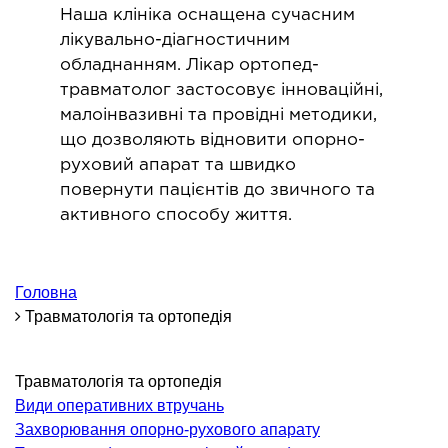
ОНКОЛОГІЯ ТА ОНКОХІРУРГІЯ
Наша клініка оснащена сучасним
лікувально-діагностичним
огінекологія і хвороби молочної залози
обладнанням. Лікар ортопед-
травматолог застосовує інноваційні,
ологія та онкохірургія
малоінвазивні та провідні методики,
оурологія
що дозволяють відновити опорно-
іотерапія
руховий апарат та швидко
повернути пацієнтів до звичного та
ТЕРАПЕВТИЧНИЙ НАПРЯМ
активного способу життя.
ргологія
Головна
діологія
Травматологія та ортопедія
матологія
окринологія
троентерологія
Травматологія та ортопедія
Види оперативних втручань
ологія і нутриціологія
Захворювання опорно-рухового апарату
ологія