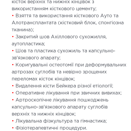
кісток верхніх та нижніх кінцівок з
використанням кісткового цементу;
•
Взяття та використання кісткового Ауто та
Алотрансплантата (кістковий блок, спонгіозна
тканина);
•
Закритий шов Ахіллового сухожилля,
аутопластика;
•
Шов та пластика сухожиль та капсульно-
зв'язкового апарату;
•
Коригувальні остеотомії при деформувальних
артрозах суглобів та невірно зрощених
переломах кісток кінцівок;
•
Видалення кісти Бейкера різної етіології;
•
Оперативне лікування при звичних вивихах;
•
Артроскопічне лікування пошкоджень
капсульно-зв'язкового апарату суглобів
верхніх та нижніх кінцівок;
•
Лікувальна фізкультура та гімнастика;
•
Фізіотерапевтичні процедури.