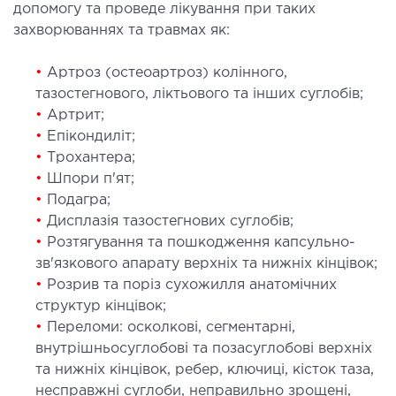
МАГНІТНО-РЕЗОНАНСНА
допомогу та проведе лікування при таких
ТОМОГРАФІЯ (МРТ)
захворюваннях та травмах як:
•
Артроз (остеоартроз) колінного,
 внутрішніх органів
тазостегнового, ліктьового та інших суглобів;
 голови
•
Артрит;
 молочних залоз з імплантами і без
•
Епікондиліт;
 суглобів
•
Трохантера;
 хребта
•
Шпори п'ят;
•
Подагра;
•
Дисплазія тазостегнових суглобів;
НЕЙРОХІРУРГІЯ
•
Розтягування та пошкодження капсульно-
зв'язкового апарату верхніх та нижніх кінцівок;
ділення нейрохірургії
•
Розрив та поріз сухожилля анатомічних
структур кінцівок;
НЕВРОЛОГІЯ
•
Переломи: осколкові, сегментарні,
внутрішньосуглобові та позасуглобові верхніх
та нижніх кінцівок, ребер, ключиці, кісток таза,
рологія
несправжні суглоби, неправильно зрощені,