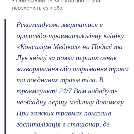
•
Обмежений обсяг рухів або повна
ЛІКУВАННЯ ЗАХВОРЮВАНЬ
нерухомість суглоба.
ПЕЧІНКИ І ЖОВЧНИХ ПРОТОК
Рекомендуємо звертатися в
ування хвороб печінки
ортопедо-травматологічну клініку
ургія печінки і жовчних проток
«Консиліум Медікал» на Подолі та
Лук'янівці за появи перших ознак
МАЛОІНВАЗИВНА ХІРУРГІЯ
захворювання або отримання травм
оінвазивні операції під контролем УЗД
та поєднаних травм тіла. В
травмпункті 24/7 Вам нададуть
НЕВІДКЛАДНА ХІРУРГІЯ
необхідну першу медичну допомогу.
дкладна хірургія в клініці
При важких травмах показана
госпіталізація в стаціонар, де
СТАЦІОНАР