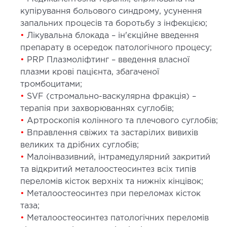
купірування больового синдрому, усунення
запальних процесів та боротьбу з інфекцією;
•
Лікувальна блокада – ін'єкційне введення
препарату в осередок патологічного процесу;
•
PRP Плазмоліфтинг – введення власної
плазми крові пацієнта, збагаченої
тромбоцитами;
•
SVF (стромально-васкулярна фракція) –
терапія при захворюваннях суглобів;
•
Артроскопія колінного та плечового суглобів;
•
Вправлення свіжих та застарілих вивихів
великих та дрібних суглобів;
•
Малоінвазивний, інтрамедулярний закритий
та відкритий металоостеосинтез всіх типів
переломів кісток верхніх та нижніх кінцівок;
•
Металоостеосинтез при переломах кісток
таза;
•
Металоостеосинтез патологічних переломів