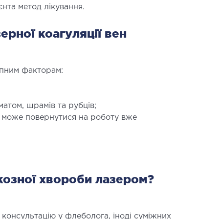
нта метод лікування.
ерної коагуляції вен
АГНОСТИКА
упним факторам:
гістральних судин
окардіограма (ЕКГ)
аторна діагностика
матом, шрамів та рубців;
копія
н може повернутися на роботу вже
ВРОЛОГІЯ
козної хвороби лазером?
огія
консультацію у флеболога, іноді суміжних