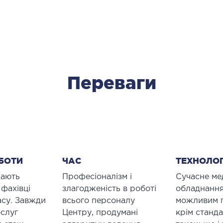
Переваги
БОТИ
ЧАС
ТЕХНОЛОГ
дають
Професіоналізм і
Сучасне ме
 фахівці
злагодженість в роботі
обладнання
асу. Завжди
всього персоналу
можливим 
слуг
Центру, продумані
крім станд