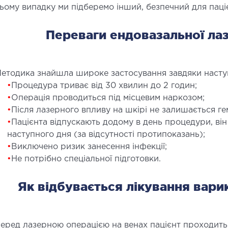
ьому випадку ми підберемо інший, безпечний для паціє
Переваги ендовазальної лаз
СТАЦІОНАР
ДІ
ірургічний стаціонар
УЗД
етодика знайшла широке застосування завдяки наст
алата інтенсивної терапії
УЗД ма
•
Процедура триває від 30 хвилин до 2 годин;
ерапевтичний стаціонар
Електр
•
Операція проводиться під місцевим наркозом;
едичне транспортування у Києві та
Лабор
•
Після лазерного впливу на шкірі не залишається ге
бласті (Перевезення хворих)
Ендос
•
Пацієнта відпускають додому в день процедури, ві
видка допомога в Києві
наступного дня (за відсутності протипоказань);
•
Виключено ризик занесення інфекції;
•
Не потрібно спеціальної підготовки.
НЕЙРОХІРУРГІЯ
НЕ
Як відбувається лікування вари
ідділення нейрохірургії
Неврол
еред лазерною операцією на венах пацієнт проходить 