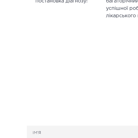
постановка діагнозу!
багаторічни
успішної ро
лікарського