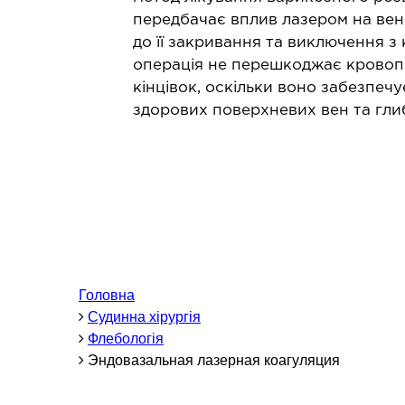
Проктологія
Л
передбачає вплив лазером на вен
Мамологія
Л
до її закривання та виключення з
Баріатрична хірургія
операція не перешкоджає крово
кінцівок, оскільки воно забезпеч
Гінекологія
здорових поверхневих вен та гли
Подологія
Щелепно-лицьова хірургія
Герніологія
ТЕРАПЕВТИЧНИЙ НАПРЯМ
Алергологія
З
Головна
Кардіологія
З
Судинна хірургія
Ревматологія
З
Флебологія
Ендокринологія
Эндовазальная лазерная коагуляция
Гастроентерологія
Дієтологія і нутриціологія