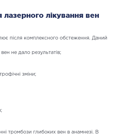
чна хірургія тіла
 лазерного лікування вен
чна урологія
лює після комплексного обстеження. Даний
ен не дало результатів;
ЛОІНВАЗИВНА ХІРУРГІЯ
трофічні зміни;
вазивні операції під контролем
;
ні тромбози глибоких вен в анамнезі. В