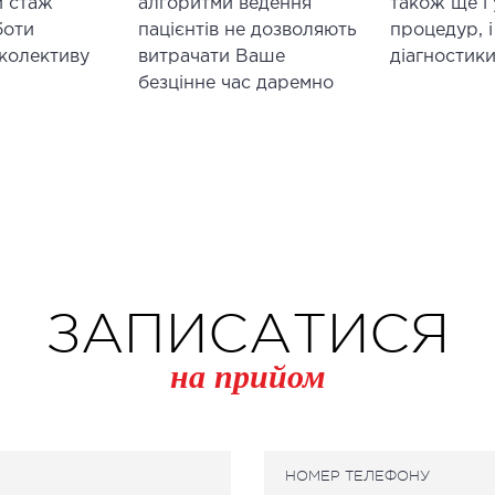
й стаж
алгоритми ведення
також ще і
боти
пацієнтів не дозволяють
процедур, і
 колективу
витрачати Ваше
діагностики
безцінне час даремно
ЗАПИСАТИСЯ
на прийом