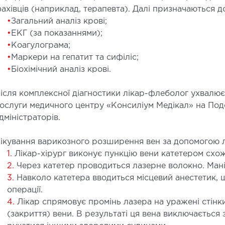
ахівців (наприклад, терапевта). Далі призначаються д
•
Загальний аналіз крові;
•
ЕКГ (за показаннями);
•
Коагулограма;
•
Маркери на гепатит та сифіліс;
СУДИННА ХІРУРГІЯ
ТР
•
Біохімічний аналіз крові.
ОР
лебологія
ісля комплексної діагностики лікар-флеболог ухвалює
ртеріальна хірургія
Захво
ослуги медичного центру «Консиліум Медікал» на Подол
дміністраторів.
Травмп
Види 
ікування варикозного розширення вен за допомогою л
1.
Лікар-хірург виконує пункцію вени катетером схож
ПЕДІАТРІЯ
2.
Через катетер проводиться лазерне волокно. Мані
3.
Навколо катетера вводиться місцевий анестетик, щ
едіатрія послуги
операції.
4.
Лікар спрямовує промінь лазера на уражені стінки
(закриття) вени. В результаті ця вена виключається