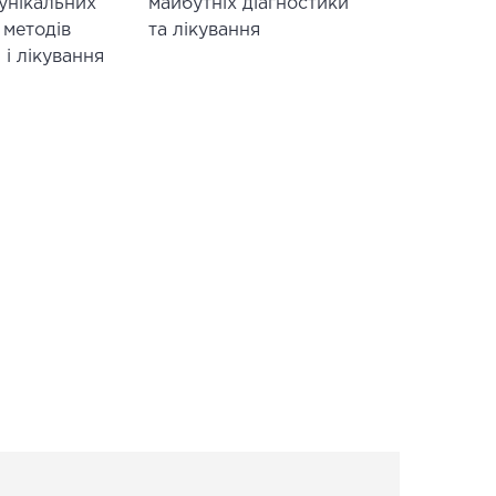
 унікальних
майбутніх діагностики
 методів
та лікування
 і лікування