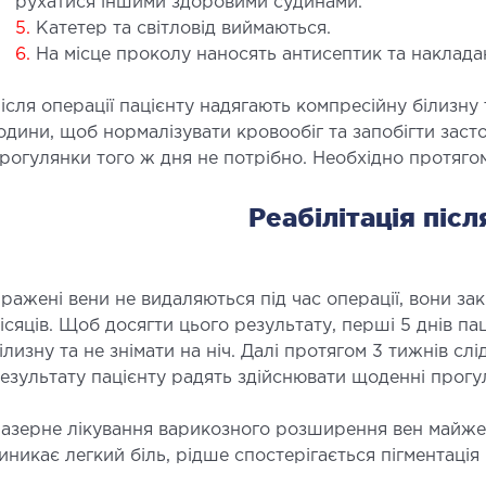
рухатися іншими здоровими судинами.
5.
Катетер та світловід виймаються.
6.
На місце проколу наносять антисептик та наклада
ісля операції пацієнту надягають компресійну білизну 
одини, щоб нормалізувати кровообіг та запобігти засто
рогулянки того ж дня не потрібно. Необхідно протягом
Реабілітація післ
ражені вени не видаляються під час операції, вони за
ісяців. Щоб досягти цього результату, перші 5 днів п
ілизну та не знімати на ніч. Далі протягом 3 тижнів сл
езультату пацієнту радять здійснювати щоденні прогу
азерне лікування варикозного розширення вен майже н
иникає легкий біль, рідше спостерігається пігментація