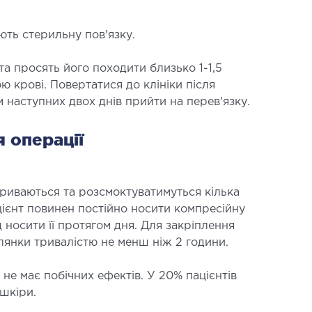
ють стерильну пов'язку.
та просять його походити близько 1-1,5
ю крові. Повертатися до клініки після
 наступних двох днів прийти на перев'язку.
я операції
криваються та розсмоктуватимуться кілька
ацієнт повинен постійно носити компресійну
ід носити її протягом дня. Для закріплення
лянки тривалістю не менш ніж 2 години.
е має побічних ефектів. У 20% пацієнтів
 шкіри.