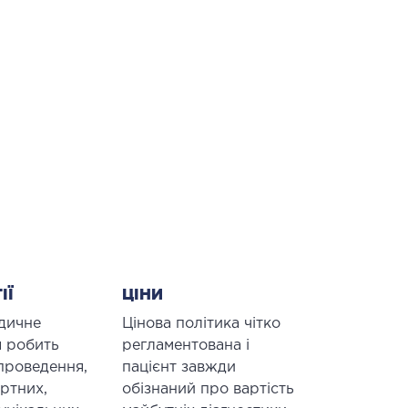
ІЇ
ЦІНИ
дичне
Цінова політика чітко
 робить
регламентована і
проведення,
пацієнт завжди
артних,
обізнаний про вартість