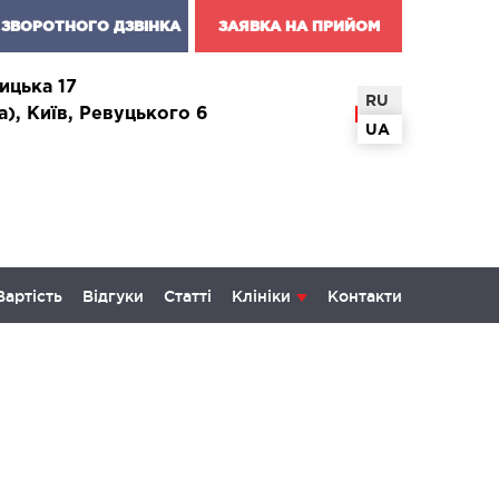
ЗВОРОТНОГО ДЗВІНКА
ЗАЯВКА НА ПРИЙОМ
ицька 17
RU
а), Київ, Ревуцького 6
UA
Вартість
Відгуки
Статті
Клініки
Контакти
КОЛОГІЯ ТА ОНКОХІРУРГІЯ
некологія і хвороби молочної
и