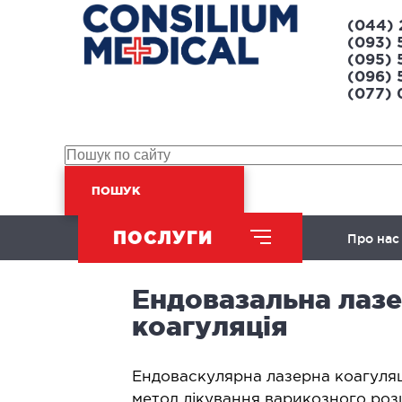
(044) 
(093) 
(095) 
(096) 
(077)
ПОШУК
ПОСЛУГИ
Про нас
Ендовазальна лаз
ХІРУРГІЧНИЙ НАПРЯМ
коагуляція
Абдомінальна хірургія
Л
​Ендоваскулярна лазерна коагуляц
Урологія
Л
метод лікування варикозного роз