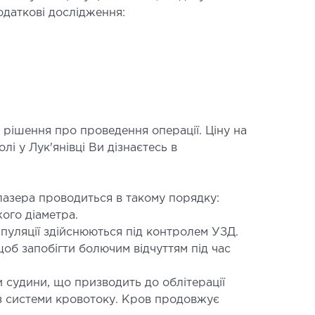
одаткові дослідження:
АВМАТОЛОГІЯ ТА
ТОПЕДІЯ
 рішення про проведення операції. Ціну на
рювання опорно-рухового апарату
і у Лук'янівці Ви дізнаєтесь в
ункт (травматологічний пункт)
оперативних втручань
азера проводиться в такому порядку:
ого діаметра.
пуляції здійснюються під контролем УЗД.
об запобігти болючим відчуттям під час
 судини, що призводить до облітерації
 з системи кровотоку. Кров продовжує