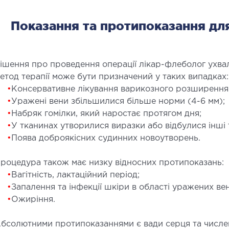
Естети
Показання та протипоказання для
Пласти
ішення про проведення операції лікар-флеболог ухва
етод терапії може бути призначений у таких випадках:
•
Консервативне лікування варикозного розширення в
•
Уражені вени збільшилися більше норми (4-6 мм);
•
Набряк гомілки, який наростає протягом дня;
ЛІКУВАННЯ ЗАХВОРЮВАНЬ
МА
•
У тканинах утворилися виразки або відбулися інші 
ПЕЧІНКИ І ЖОВЧНИХ ПРОТОК
•
Поява доброякісних судинних новоутворень.
Малоін
УЗД
ікування хвороб печінки
роцедура також має низку відносних протипоказань:
ірургія печінки і жовчних проток
•
Вагітність, лактаційний період;
•
Запалення та інфекції шкіри в області уражених вен
•
Ожиріння.
бсолютними протипоказаннями є вади серця та числен