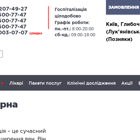
ЗАМОВЛЕННЯ 
207-49-27
Госпіталізація
500-77-47
цілодобово
500-77-47
Графік роботи:
Київ, Глибоч
500-77-47
8:00-20:00
пн.-пт.:
(Лук'янівськ
 003-07-07
Швидка
09:00-18:00
сб-нд.:
(Позняки)
Лікарі
Пакети послуг
Клінічні дослідження
Акції
ерна
ЛАПАРОСКОПІЧНА ХІРУРГІЯ
ОН
апароскопія в гінекології
Онкогі
ія – це сучасний
залоз
апароскопія в онкології
ширення вен. Він