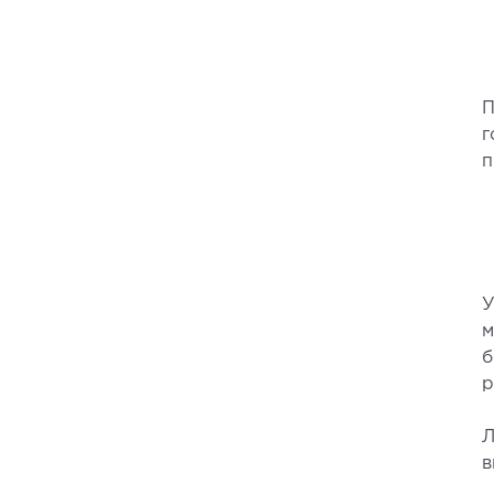
П
г
п
У
м
б
р
Л
в