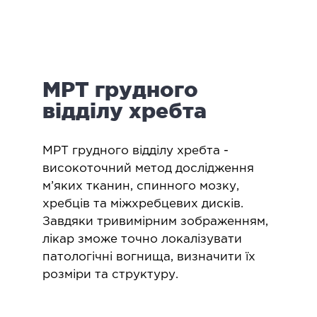
логія
ктологія
ологія
іатрична хірургія
МРТ грудного
екологія
ологія
відділу хребта
епно-лицьова хірургія
ніологія
​МРТ грудного відділу хребта -
високоточний метод дослідження
ЛАПАРОСКОПІЧНА ХІРУРГІЯ
м’яких тканин, спинного мозку,
хребців та міжхребцевих дисків.
Завдяки тривимірним зображенням,
ароскопія в гінекології
лікар зможе точно локалізувати
ароскопія в онкології
патологічні вогнища, визначити їх
ароскопія в урології
розміри та структуру.
ароскопія в хірургії