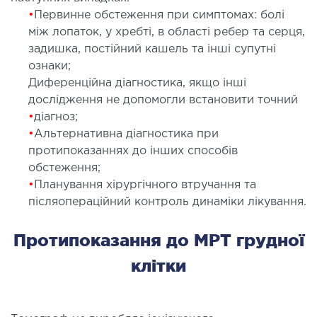
ідкладна терапія
•
Первинне обстеження при симптомах: болі
між лопаток, у хребті, в області ребер та серця,
рологія
задишка, постійний кашель та інші супутні
іативна допомога
ознаки;
ьмонологія
Диференційна діагностика, якщо інші
апія
дослідження не допомогли встановити точний
•
діагноз;
•
Альтернативна діагностика при
ЛОР-ЗАХВОРЮВАННЯ
протипоказаннях до інших способів
обстеження;
ворювання горла і гортані
•
Планування хірургічного втручання та
ворювання носа
післяопераційний контроль динаміки лікування.
ворювання вух
Протипоказання до МРТ грудної
ПЛАСТИЧНА І ЛОР-ХІРУРГІЯ
клітки
ративне лікування порожнини носа і
колоносових пазух