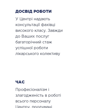
ДЕТОКСИКАЦІЯ ТА ЕКСТРАКЦІЙНА
ДОСВІД РОБОТИ
ТЕРАПІЯ
У Центрі надають
консультації фахівці
оксикація
високого класу. Завжди
змаферез і гемосорбція
до Ваших послуг
багаторічний стаж
успішної роботи
ПЕДІАТРІЯ
лікарського колективу
іатрія послуги
ЧАС
Професіоналізм і
злагодженість в роботі
всього персоналу
Центру, продумані