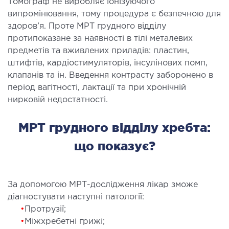
Томограф не виробляє іонізуючого
ургічне лікування захворювань та патологій
випромінювання, тому процедура є безпечною для
ані і глотки
здоров’я. Проте МРТ грудного відділу
ургічне лікування хропіння
протипоказане за наявності в тілі металевих
предметів та вживлених приладів: пластин,
етична хірургія обличчя
штифтів, кардіостимуляторів, інсулінових помп,
етична хірургія тіла
клапанів та ін. Введення контрасту заборонено в
стична урологія
період вагітності, лактації та при хронічній
нирковій недостатності.
КОСМЕТОЛОГІЯ І ДЕРМАТОЛОГІЯ
МРТ грудного відділу хребта:
ратна косметологія
що показує?
матологія
єкційна косметологія
ерна косметологія
За допомогою МРТ-дослідження лікар зможе
діагностувати наступні патології:
ерна епіляція
•
Протрузії;
етична косметологія
•
Міжхребетні грижі;