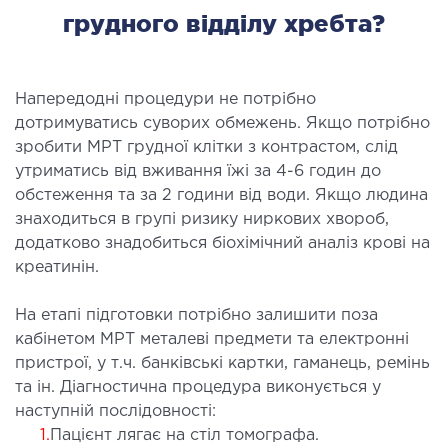
грудного відділу хребта?
ургічний стаціонар
ата інтенсивної терапії
апевтичний стаціонар
Напередодні процедури не потрібно
ичне транспортування у Києві та області
дотримуватись суворих обмежень. Якщо потрібно
ревезення хворих)
зробити МРТ грудної клітки з контрастом, слід
дка допомога в Києві
утриматись від вживання їжі за 4-6 годин до
обстеження та за 2 години від води. Якщо людина
знаходиться в групі ризику ниркових хвороб,
ДІАГНОСТИКА
додатково знадобиться біохімічний аналіз крові на
креатинін.
Д
 магістральних судин
На етапі підготовки потрібно залишити поза
ктрокардіограма (ЕКГ)
кабінетом МРТ металеві предмети та електронні
ораторна діагностика
пристрої, у т.ч. банківські картки, гаманець, ремінь
та ін. Діагностична процедура виконується у
оскопія
наступній послідовності:
1.
Пацієнт лягає на стіл томографа.