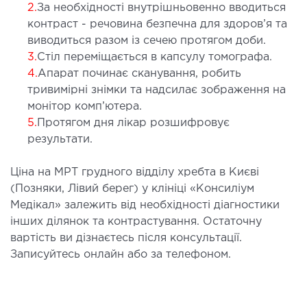
МАГНІТНО-РЕЗОНАНСНА
2.
За необхідності внутрішньовенно вводиться
ТОМОГРАФІЯ (МРТ)
контраст - речовина безпечна для здоров’я та
виводиться разом із сечею протягом доби.
3.
Стіл переміщається в капсулу томографа.
 внутрішніх органів
4.
Апарат починає сканування, робить
 голови
тривимірні знімки та надсилає зображення на
 молочних залоз з імплантами і без
монітор комп’ютера.
 суглобів
5.
Протягом дня лікар розшифровує
 хребта
результати.
Ціна на МРТ грудного відділу хребта в Києві
НЕЙРОХІРУРГІЯ
(Позняки, Лівий берег) у клініці «Консиліум
Медікал» залежить від необхідності діагностики
ділення нейрохірургії
інших ділянок та контрастування. Остаточну
вартість ви дізнаєтесь після консультації.
НЕВРОЛОГІЯ
Записуйтесь онлайн або за телефоном.
рологія