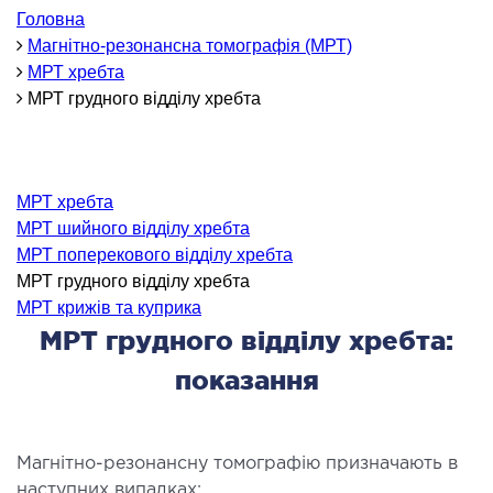
ОНКОЛОГІЯ ТА ОНКОХІРУРГІЯ
Головна
Магнітно-резонансна томографія (МРТ)
МРТ хребта
огінекологія і хвороби молочної залози
МРТ грудного відділу хребта
ологія та онкохірургія
оурологія
іотерапія
МРТ хребта
МРТ шийного відділу хребта
ТЕРАПЕВТИЧНИЙ НАПРЯМ
МРТ поперекового відділу хребта
МРТ грудного відділу хребта
ргологія
МРТ крижів та куприка
діологія
МРТ грудного відділу хребта:
матологія
показання
окринологія
троентерологія
ологія і нутриціологія
Магнітно-резонансну томографію призначають в
ологія
наступних випадках: