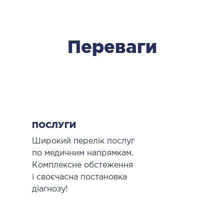
ОСТЕОПАТІЯ/РЕАБІЛІТОЛОГІЯ
Переваги
ворювання
оди лікування
СУДИННА ХІРУРГІЯ
бологія
ПОСЛУГИ
еріальна хірургія
Широкий перелік послуг
по медичним напрямкам.
ТРАВМАТОЛОГІЯ ТА ОРТОПЕДІЯ
Комплексне обстеження
і своєчасна постановка
ворювання опорно-рухового апарату
діагнозу!
вмпункт (травматологічний пункт)
и оперативних втручань