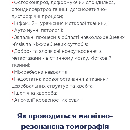
•
Остеохондроз, деформуючий спондильоз,
ЛІКУВАННЯ ЗАХВОРЮВАНЬ
спондилоартроз та інші дегенеративно-
ПЕЧІНКИ І ЖОВЧНИХ ПРОТОК
дистрофічні процеси;
•
Інфекційні ураження кісткової тканини;
•
Аутоімунні патології;
ування хвороб печінки
•
Запальні процеси в області навколохребцевих
ургія печінки і жовчних проток
м’язів та міжхребцевих суглобів;
•
Добро- та злоякісні новоутворення з
МАЛОІНВАЗИВНА ХІРУРГІЯ
метастазами - в спинному мозку, кістковій
тканині;
•
Міжреберна невралгія;
оінвазивні операції під контролем УЗД
•
Недостатнє кровопостачання в тканини
церебральних структур та хребта;
НЕВІДКЛАДНА ХІРУРГІЯ
•
Ішемічна хвороба;
•
Аномалії кровоносних судин.
дкладна хірургія в клініці
Як проводиться магнітно-
СТАЦІОНАР
резонансна томографія