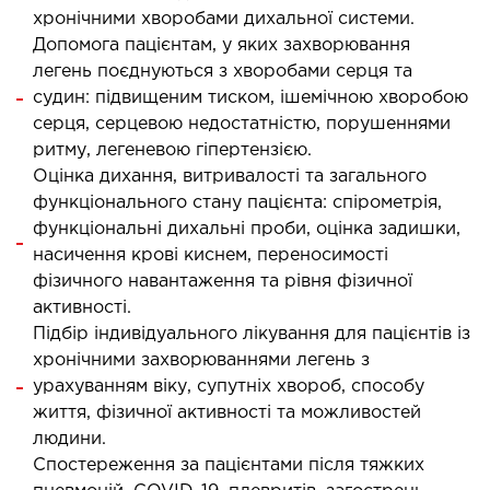
хронічними хворобами дихальної системи.
ургічне лікування захворювань та патологій
Допомога пацієнтам, у яких захворювання
ані і глотки
легень поєднуються з хворобами серця та
ургічне лікування хропіння
судин: підвищеним тиском, ішемічною хворобою
етична хірургія обличчя
серця, серцевою недостатністю, порушеннями
етична хірургія тіла
ритму, легеневою гіпертензією.
стична урологія
Оцінка дихання, витривалості та загального
функціонального стану пацієнта: спірометрія,
функціональні дихальні проби, оцінка задишки,
КОСМЕТОЛОГІЯ І ДЕРМАТОЛОГІЯ
насичення крові киснем, переносимості
фізичного навантаження та рівня фізичної
ратна косметологія
активності.
матологія
Підбір індивідуального лікування для пацієнтів із
хронічними захворюваннями легень з
єкційна косметологія
урахуванням віку, супутніх хвороб, способу
ерна косметологія
життя, фізичної активності та можливостей
ерна епіляція
людини.
етична косметологія
Спостереження за пацієнтами після тяжких