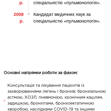
р.
спеціальністю «пульмонологія».
ідкладна терапія
рологія
2008
Кандидат медичних наук за
іативна допомога
р.
спеціальністю «пульмонологія».
ьмонологія
апія
ЛОР-ЗАХВОРЮВАННЯ
ворювання горла і гортані
ворювання носа
Основні напрямки роботи за фахом:
ворювання вух
Консультація та лікування пацієнтів із
ПЛАСТИЧНА І ЛОР-ХІРУРГІЯ
захворюваннями легень і бронхів: бронхіальною
астмою, ХОЗЛ, пневмонією, хронічним кашлем,
ративне лікування порожнини носа і
задишкою, бронхітами, бронхоектатичною
колоносових пазух
хворобою, наслідками COVID-19 та іншими