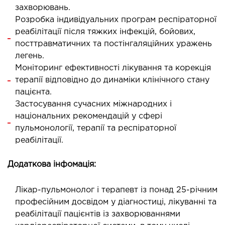
захворювань.
ДЕТОКСИКАЦІЯ ТА ЕКСТРАКЦІЙНА
Розробка індивідуальних програм респіраторної
ТЕРАПІЯ
реабілітації після тяжких інфекцій, бойових,
посттравматичних та постінгаляційних уражень
легень.
оксикація
Моніторинг ефективності лікування та корекція
змаферез і гемосорбція
терапії відповідно до динаміки клінічного стану
пацієнта.
ПЕДІАТРІЯ
Застосування сучасних міжнародних і
національних рекомендацій у сфері
пульмонології, терапії та респіраторної
іатрія послуги
реабілітації.
Додаткова інфомація:
Лікар-пульмонолог і терапевт із понад 25-річним
професійним досвідом у діагностиці, лікуванні та
реабілітації пацієнтів із захворюваннями