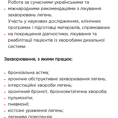
Робота за сучасними українськими та
ургічний стаціонар
міжнародними рекомендаціями з лікування
ата інтенсивної терапії
захворювань легень.
Участь у наукових дослідженнях, клінічних
апевтичний стаціонар
програмах і підготовці матеріалів, спрямованих
ичне транспортування у Києві та області
на покращення діагностики, лікування та
ревезення хворих)
реабілітації пацієнтів із хворобами дихальної
дка допомога в Києві
системи.
ДІАГНОСТИКА
Захворювання, з якими працює:
Д
бронхіальна астма;
хронічне обструктивне захворювання легень;
 магістральних судин
інтерстиційні хвороби легень;
ктрокардіограма (ЕКГ)
хронічний бронхіт, бронхоектатична хвороба;
ораторна діагностика
пульмоніти;
оскопія
пневмонії;
кістозні ураження легень;
легенева гіпертензія;