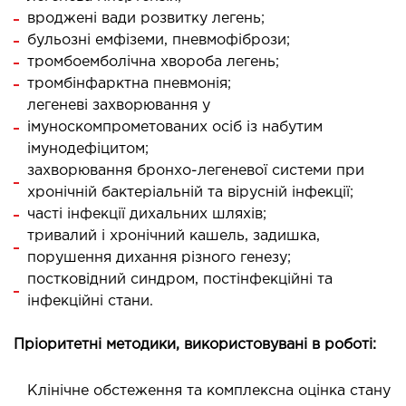
МАГНІТНО-РЕЗОНАНСНА
вроджені вади розвитку легень;
ТОМОГРАФІЯ (МРТ)
бульозні емфіземи, пневмофібрози;
тромбоемболічна хвороба легень;
 внутрішніх органів
тромбінфарктна пневмонія;
 голови
легеневі захворювання у
імуноскомпрометованих осіб із набутим
 молочних залоз з імплантами і без
імунодефіцитом;
 суглобів
захворювання бронхо-легеневої системи при
 хребта
хронічній бактеріальній та вірусній інфекції;
часті інфекції дихальних шляхів;
НЕЙРОХІРУРГІЯ
тривалий і хронічний кашель, задишка,
порушення дихання різного генезу;
постковідний синдром, постінфекційні та
ділення нейрохірургії
інфекційні стани.
НЕВРОЛОГІЯ
Пріоритетні методики, використовувані в роботі:
рологія
Клінічне обстеження та комплексна оцінка стану