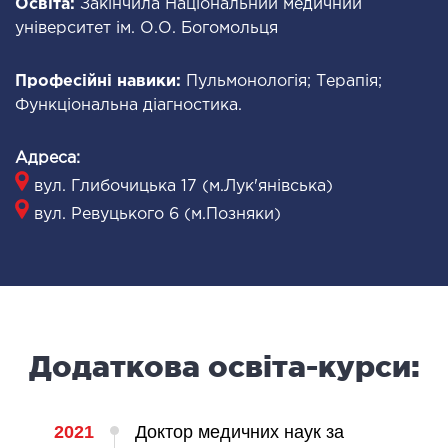
Освіта:
Закінчила Національний медичний
ОНКОЛОГІЯ ТА ОНКОХІРУРГІЯ
університет ім. О.О. Богомольця
огінекологія і хвороби молочної залози
Професійні навики:
Пульмонологія; Терапія;
ологія та онкохірургія
Функціональна діагностика.
оурологія
іотерапія
Адреса:
вул. Глибочицька 17 (м.Лук'янівська)
ТЕРАПЕВТИЧНИЙ НАПРЯМ
вул. Ревуцького 6 (м.Позняки)
ргологія
діологія
матологія
окринологія
Додаткова освіта-курси:
троентерологія
ологія і нутриціологія
2021
Доктор медичних наук за
ологія