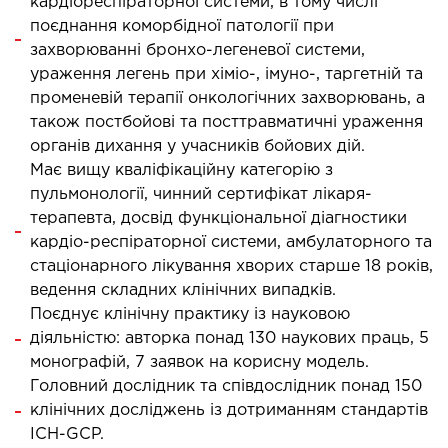
кардіореспіраторної системи, в тому числі
поєднання коморбідної патології при
захворюванні бронхо-легеневої системи,
ураження легень при хіміо-, імуно-, таргетній та
променевій терапії онкологічних захворювань, а
також постбойові та посттравматичні ураження
органів дихання у учасників бойових дій.
Має вищу кваліфікаційну категорію з
пульмонології, чинний сертифікат лікаря-
терапевта, досвід функціональної діагностики
кардіо-респіраторної системи, амбулаторного та
стаціонарного лікування хворих старше 18 років,
ведення складних клінічних випадків.
Поєднує клінічну практику із науковою
діяльністю: авторка понад 130 наукових праць, 5
монографій, 7 заявок на корисну модель.
Головний дослідник та співдослідник понад 150
клінічних досліджень із дотриманням стандартів
ICH-GCP.