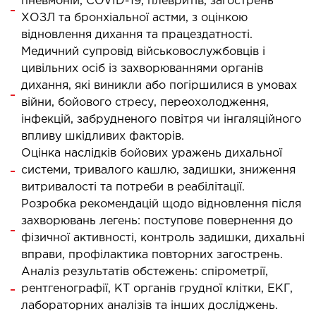
пневмоній, COVID-19, плевритів, загострень
ХОЗЛ та бронхіальної астми, з оцінкою
ЛІКУВАННЯ ЗАХВОРЮВАНЬ
відновлення дихання та працездатності.
ПЕЧІНКИ І ЖОВЧНИХ ПРОТОК
Медичний супровід військовослужбовців і
цивільних осіб із захворюваннями органів
ування хвороб печінки
дихання, які виникли або погіршилися в умовах
ургія печінки і жовчних проток
війни, бойового стресу, переохолодження,
інфекцій, забрудненого повітря чи інгаляційного
впливу шкідливих факторів.
МАЛОІНВАЗИВНА ХІРУРГІЯ
Оцінка наслідків бойових уражень дихальної
системи, тривалого кашлю, задишки, зниження
оінвазивні операції під контролем УЗД
витривалості та потреби в реабілітації.
Розробка рекомендацій щодо відновлення після
НЕВІДКЛАДНА ХІРУРГІЯ
захворювань легень: поступове повернення до
фізичної активності, контроль задишки, дихальні
дкладна хірургія в клініці
вправи, профілактика повторних загострень.
Аналіз результатів обстежень: спірометрії,
рентгенографії, КТ органів грудної клітки, ЕКГ,
СТАЦІОНАР
лабораторних аналізів та інших досліджень.