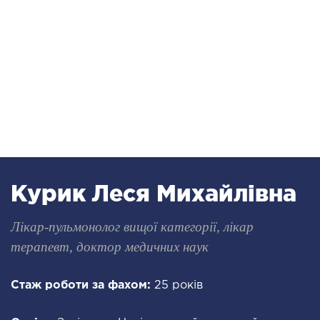
логія
ктологія
ологія
іатрична хірургія
екологія
ологія
епно-лицьова хірургія
ніологія
Курик Леся Михайлівна
ЛАПАРОСКОПІЧНА ХІРУРГІЯ
Лікар-пульмонолог вищої категорії, лікар
ароскопія в гінекології
терапевт, доктор медичних наук
ароскопія в онкології
ароскопія в урології
Стаж роботи за фахом:
25 років
ароскопія в хірургії