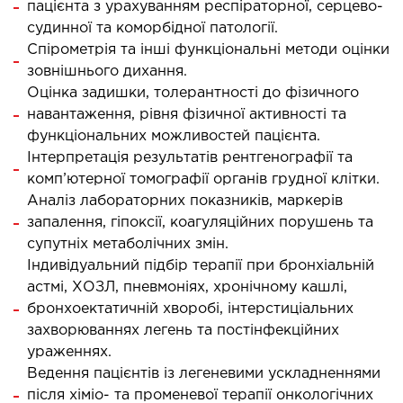
пацієнта з урахуванням респіраторної, серцево-
судинної та коморбідної патології.
ОСТЕОПАТІЯ/РЕАБІЛІТОЛОГІЯ
Спірометрія та інші функціональні методи оцінки
зовнішнього дихання.
ворювання
Оцінка задишки, толерантності до фізичного
оди лікування
навантаження, рівня фізичної активності та
функціональних можливостей пацієнта.
СУДИННА ХІРУРГІЯ
Інтерпретація результатів рентгенографії та
комп’ютерної томографії органів грудної клітки.
Аналіз лабораторних показників, маркерів
бологія
запалення, гіпоксії, коагуляційних порушень та
еріальна хірургія
супутніх метаболічних змін.
Індивідуальний підбір терапії при бронхіальній
ТРАВМАТОЛОГІЯ ТА ОРТОПЕДІЯ
астмі, ХОЗЛ, пневмоніях, хронічному кашлі,
бронхоектатичній хворобі, інтерстиціальних
ворювання опорно-рухового апарату
захворюваннях легень та постінфекційних
ураженнях.
вмпункт (травматологічний пункт)
Ведення пацієнтів із легеневими ускладненнями
и оперативних втручань
після хіміо- та променевої терапії онкологічних