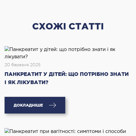
ДЕТОКСИКАЦІЯ ТА ЕКСТРАКЦІЙНА
ТЕРАПІЯ
СХОЖІ СТАТТІ
оксикація
змаферез і гемосорбція
ПЕДІАТРІЯ
20 березня 2025
ПАНКРЕАТИТ У ДІТЕЙ: ЩО ПОТРІБНО ЗНАТИ
іатрія послуги
І ЯК ЛІКУВАТИ?
ДОКЛАДНІШЕ