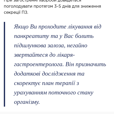
При загостренні хвороби доведеться
поголодувати протягом 3-5 днів для зниження
ОСТЕОПАТІЯ/РЕАБІЛІТОЛОГІЯ
секреції ПЗ.
ворювання
Якщо Ви проходите лікування від
оди лікування
панкреатиту та у Вас болить
СУДИННА ХІРУРГІЯ
підшлункова залоза, негайно
звертайтеся до лікаря-
бологія
гастроентеролога. Він призначить
еріальна хірургія
додаткові дослідження та
ТРАВМАТОЛОГІЯ ТА ОРТОПЕДІЯ
скоректує план терапії з
урахуванням поточного стану
ворювання опорно-рухового апарату
організму.
вмпункт (травматологічний пункт)
и оперативних втручань