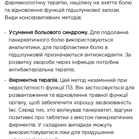
фармакологічну терапію, націлену на зняття болю
ургічне лікування захворювань та патологій
та відновлення функцій підшлункової залози.
ані і глотки
Види консервативних методів:
ургічне лікування хропіння
етична хірургія обличчя
Усунення больового синдрому.
Для подолання
панкреатичного болю використовуються
етична хірургія тіла
анальгетики, для профілактики болю в
стична урологія
підшлунковій призначаються антиоксиданти. За
розвитку хвороби через інфекцію потрібна
КОСМЕТОЛОГІЯ І ДЕРМАТОЛОГІЯ
антибактеріальна терапія;
Ферментна терапія.
Цей метод незамінний при
ратна косметологія
недостатності функції ПЗ. Він застосовується для
матологія
розвантаження та відновлення травної функції
єкційна косметологія
органу, щоб забезпечити хорошу засвоюваність
їжі. Серед тих, хто вилікував панкреатит, відгуки
ерна косметологія
позитивні про таблетки з вмістом панкреатичних
ерна епіляція
ферментів. У складних випадках можуть
етична косметологія
використовуватися ліки для придушення