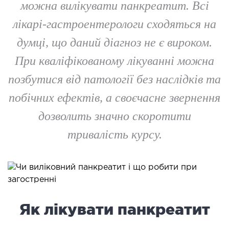
можна вилікувати панкреатит. Всі
ОНКОЛОГІЯ ТА ОНКОХІРУРГІЯ
лікарі-гастроентерологи сходяться на
огінекологія і хвороби молочної залози
думці, що даний діагноз не є вироком.
ологія та онкохірургія
При кваліфікованому лікуванні можна
оурологія
позбутися від патології без наслідків та
іотерапія
побічних ефектів, а своєчасне звернення
ТЕРАПЕВТИЧНИЙ НАПРЯМ
дозволить значно скоротити
тривалість курсу.
ргологія
діологія
матологія
окринологія
троентерологія
Як лікувати панкреатит
ологія і нутриціологія
ологія