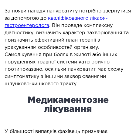
ідкладна терапія
За появи нападу панкреатиту потрібно звернутися
рологія
за допомогою до
кваліфікованого лікаря-
іативна допомога
гастроентеролога
. Він проведе комплексну
ьмонологія
діагностику, визначить характер захворювання та
призначить ефективний план терапії з
апія
урахуванням особливостей організму.
Самолікування при болях в животі або інших
ЛОР-ЗАХВОРЮВАННЯ
порушеннях травної системи категорично
протипоказано, оскільки панкреатит має схожу
ворювання горла і гортані
симптоматику з іншими захворюваннями
ворювання носа
шлунково-кишкового тракту.
ворювання вух
Медикаментозне
лікування
ПЛАСТИЧНА І ЛОР-ХІРУРГІЯ
ративне лікування порожнини носа і
У більшості випадків фахівець призначає
колоносових пазух