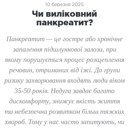
логія
10 березня 2025
ктологія
Чи виліковний
ологія
панкреатит?
іатрична хірургія
екологія
Панкреатит — це гостре або хронічне
ологія
запалення підшлункової залози, при
епно-лицьова хірургія
якому порушується процес розщеплення
ніологія
речовин, отриманих від їжі. До групи
ЛАПАРОСКОПІЧНА ХІРУРГІЯ
ризику захворювання входять люди віком
35-50 років. Недуга завдає багато
ароскопія в гінекології
ароскопія в онкології
дискомфорту, знижує якість життя
ароскопія в урології
та небезпечна розвитком більш тяжких
ароскопія в хірургії
хвороб. Тому у нас часто запитують, чи