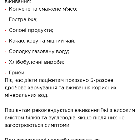
МАГНІТНО-РЕЗОНАНСНА
вживання:
Копчене та смажене м'ясо;
ТОМОГРАФІЯ (МРТ)
Гостра їжа;
 внутрішніх органів
Солоні продукти;
 голови
Какао, каву та міцний чай;
 молочних залоз з імплантами і без
Солодку газовану воду;
 суглобів
Хлібобулочні вироби;
 хребта
Гриби.
Під час дієти пацієнтам показано 5-разове
НЕЙРОХІРУРГІЯ
дробове харчування та вживання корисних
мінеральних вод.
ділення нейрохірургії
Пацієнтам рекомендується вживання їжі з високим
НЕВРОЛОГІЯ
вмістом білків та вуглеводів, якщо після них не
загострюються симптоми.
рологія