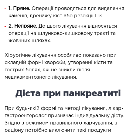
ургічний стаціонар
1. Пряме.
Операції проводяться для видалення
каменів, дренажу кіст або резекції ПЗ.
ата інтенсивної терапії
апевтичний стаціонар
2. Непряме.
До цього лікування відносяться
операції на шлунково-кишковому тракті та
ичне транспортування у Києві та області
жовчних шляхах.
ревезення хворих)
дка допомога в Києві
Хірургічне лікування особливо показано при
складній формі хвороби, утворенні кісти та
ДІАГНОСТИКА
гострих болях, які не зникли після
медикаментозного лікування.
Д
Дієта при панкреатиті
 магістральних судин
ктрокардіограма (ЕКГ)
При будь-якій формі та методі лікування, лікар-
ораторна діагностика
гастроентеролог призначає індивідуальну дієту.
оскопія
Згідно з режимом правильного харчування, з
раціону потрібно виключити такі продукти