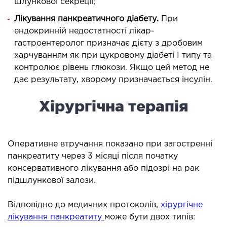
шлункової секреції;
ЛІКУВАННЯ ЗАХВОРЮВАНЬ
Лікування панкреатичного діабету.
При
ПЕЧІНКИ І ЖОВЧНИХ ПРОТОК
ендокринній недостатності лікар-
гастроентеролог призначає дієту з дробовим
харчуванням як при цукровому діабеті I типу та
ування хвороб печінки
контролює рівень глюкози. Якщо цей метод не
ургія печінки і жовчних проток
дає результату, хворому призначається інсулін.
МАЛОІНВАЗИВНА ХІРУРГІЯ
Хірургічна терапія
оінвазивні операції під контролем УЗД
Оперативне втручання показано при загостренні
НЕВІДКЛАДНА ХІРУРГІЯ
панкреатиту через 3 місяці після початку
консервативного лікування або підозрі на рак
підшлункової залози.
дкладна хірургія в клініці
Відповідно до медичних протоколів,
хірургічне
СТАЦІОНАР
лікування панкреатиту
може бути двох типів: