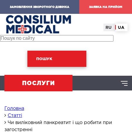
ЗАМОВЛЕННЯ ЗВОРОТНОГО ДЗВІНКА
ЗАЯВКА НА ПРИЙОМ
RU
UA
ПОШУК
ПОСЛУГИ
ХІРУРГІЧНИЙ НАПРЯМ
Головна
Статті
Чи виліковний панкреатит і що робити при
омінальна хірургія
загостренні