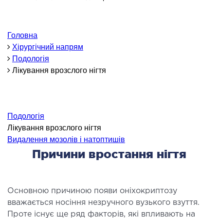
ОНКОЛОГІЯ ТА ОНКОХІРУРГІЯ
огінекологія і хвороби молочної залози
Головна
ологія та онкохірургія
Хірургічний напрям
Подологія
оурологія
Лікування врозслого нігтя
іотерапія
ТЕРАПЕВТИЧНИЙ НАПРЯМ
Подологія
Лікування врозслого нігтя
ргологія
Видалення мозолів і натоптишів
діологія
Причини вростання нігтя
матологія
окринологія
троентерологія
Основною причиною появи оніхокриптозу
ологія і нутриціологія
вважається носіння незручного вузького взуття.
ологія
Проте існує ще ряд факторів, які впливають на