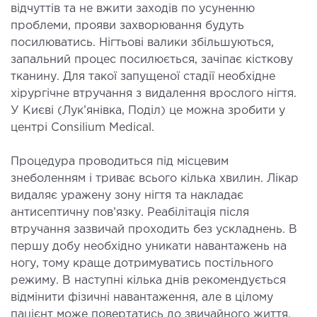
відчуттів та не вжити заходів по усуненню
ЛІКУВАННЯ ЗАХВОРЮВАНЬ
проблеми, прояви захворювання будуть
ПЕЧІНКИ І ЖОВЧНИХ ПРОТОК
посилюватись. Нігтьові валики збільшуються,
запальний процес посилюється, зачіпає кісткову
тканину. Для такої запущеної стадії необхідне
ування хвороб печінки
хірургічне втручання з видалення врослого нігтя.
ургія печінки і жовчних проток
У Києві (Лук’янівка, Поділ) це можна зробити у
центрі Consilium Medical.
МАЛОІНВАЗИВНА ХІРУРГІЯ
Процедура проводиться під місцевим
оінвазивні операції під контролем УЗД
знеболенням і триває всього кілька хвилин. Лікар
видаляє уражену зону нігтя та накладає
антисептичну пов’язку. Реабілітація після
НЕВІДКЛАДНА ХІРУРГІЯ
втручання зазвичай проходить без ускладнень. В
першу добу необхідно уникати навантажень на
дкладна хірургія в клініці
ногу, тому краще дотримуватись постільного
режиму. В наступні кілька днів рекомендується
СТАЦІОНАР
відмінити фізичні навантаження, але в цілому
пацієнт може повертатись до звичайного життя.