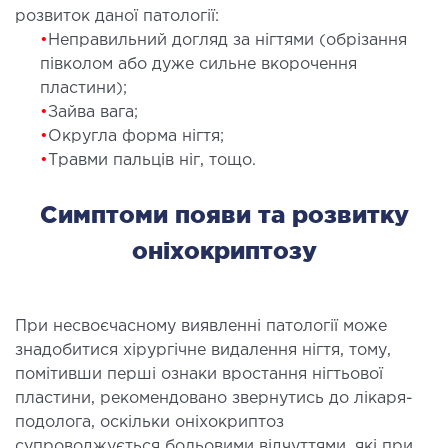
розвиток даної патології:
ідкладна терапія
•
Неправильний догляд за нігтями (обрізання
рологія
півколом або дуже сильне вкорочення
іативна допомога
пластини);
ьмонологія
•
Зайва вага;
апія
•
Округла форма нігтя;
•
Травми пальців ніг, тощо.
ЛОР-ЗАХВОРЮВАННЯ
Симптоми появи та розвитку
оніхокриптозу
ворювання горла і гортані
ворювання носа
ворювання вух
При несвоєчасному виявленні патології може
знадобитися хірургічне видалення нігтя, тому,
ПЛАСТИЧНА І ЛОР-ХІРУРГІЯ
помітивши перші ознаки вростання нігтьової
пластини, рекомендовано звернутись до лікаря-
ративне лікування порожнини носа і
подолога, оскільки оніхокриптоз
колоносових пазух
супроводжується больовими відчуттями, які при