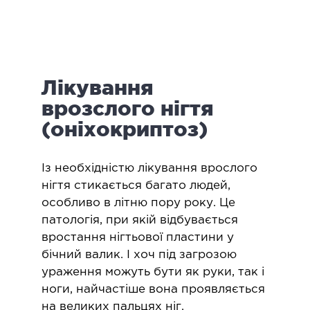
логія
ктологія
ологія
іатрична хірургія
Лікування
екологія
ологія
врозслого нігтя
епно-лицьова хірургія
(оніхокриптоз)
ніологія
​Із необхідністю лікування врослого
ЛАПАРОСКОПІЧНА ХІРУРГІЯ
нігтя стикається багато людей,
особливо в літню пору року. Це
ароскопія в гінекології
патологія, при якій відбувається
вростання нігтьової пластини у
ароскопія в онкології
бічний валик. І хоч під загрозою
ароскопія в урології
ураження можуть бути як руки, так і
ароскопія в хірургії
ноги, найчастіше вона проявляється
на великих пальцях ніг.