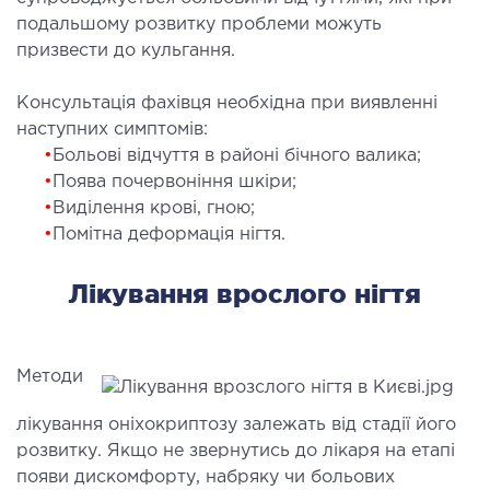
ургічне лікування захворювань та патологій
подальшому розвитку проблеми можуть
ані і глотки
призвести до кульгання.
ургічне лікування хропіння
Консультація фахівця необхідна при виявленні
етична хірургія обличчя
наступних симптомів:
етична хірургія тіла
•
Больові відчуття в районі бічного валика;
стична урологія
•
Поява почервоніння шкіри;
•
Виділення крові, гною;
•
Помітна деформація нігтя.
КОСМЕТОЛОГІЯ І ДЕРМАТОЛОГІЯ
Лікування врослого нігтя
ратна косметологія
матологія
єкційна косметологія
Методи
ерна косметологія
ерна епіляція
лікування оніхокриптозу залежать від стадії його
розвитку. Якщо не звернутись до лікаря на етапі
етична косметологія
появи дискомфорту, набряку чи больових