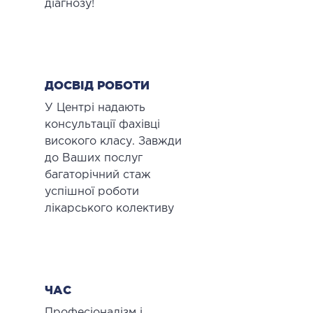
діагнозу!
ДЕТОКСИКАЦІЯ ТА ЕКСТРАКЦІЙНА
ТЕРАПІЯ
оксикація
ДОСВІД РОБОТИ
змаферез і гемосорбція
У Центрі надають
консультації фахівці
високого класу. Завжди
ПЕДІАТРІЯ
до Ваших послуг
багаторічний стаж
іатрія послуги
успішної роботи
лікарського колективу
ЧАС
Професіоналізм і