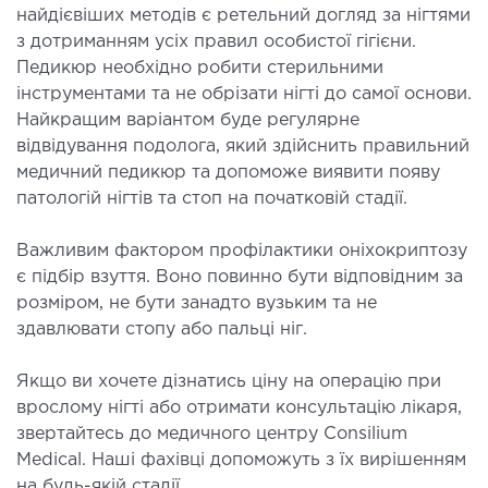
МАГНІТНО-РЕЗОНАНСНА
найдієвіших методів є ретельний догляд за нігтями
ТОМОГРАФІЯ (МРТ)
з дотриманням усіх правил особистої гігієни.
Педикюр необхідно робити стерильними
 внутрішніх органів
інструментами та не обрізати нігті до самої основи.
Найкращим варіантом буде регулярне
 голови
відвідування подолога, який здійснить правильний
 молочних залоз з імплантами і без
медичний педикюр та допоможе виявити появу
 суглобів
патологій нігтів та стоп на початковій стадії.
 хребта
Важливим фактором профілактики оніхокриптозу
є підбір взуття. Воно повинно бути відповідним за
НЕЙРОХІРУРГІЯ
розміром, не бути занадто вузьким та не
здавлювати стопу або пальці ніг.
ділення нейрохірургії
Якщо ви хочете дізнатись ціну на операцію при
НЕВРОЛОГІЯ
врослому нігті або отримати консультацію лікаря,
звертайтесь до медичного центру Consilium
Medical. Наші фахівці допоможуть з їх вирішенням
рологія
на будь-якій стадії.