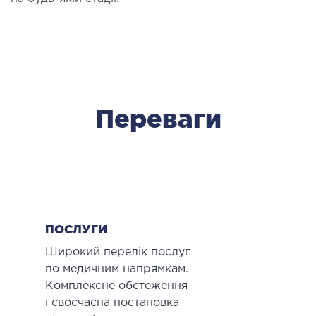
ОСТЕОПАТІЯ/РЕАБІЛІТОЛОГІЯ
ворювання
оди лікування
Переваги
СУДИННА ХІРУРГІЯ
бологія
еріальна хірургія
ТРАВМАТОЛОГІЯ ТА ОРТОПЕДІЯ
ПОСЛУГИ
Широкий перелік послуг
ворювання опорно-рухового апарату
по медичним напрямкам.
вмпункт (травматологічний пункт)
Комплексне обстеження
и оперативних втручань
і своєчасна постановка