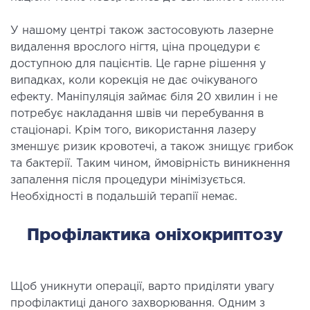
ургічний стаціонар
У нашому центрі також застосовують лазерне
ата інтенсивної терапії
видалення врослого нігтя, ціна процедури є
апевтичний стаціонар
доступною для пацієнтів. Це гарне рішення у
ичне транспортування у Києві та області
випадках, коли корекція не дає очікуваного
ревезення хворих)
ефекту. Маніпуляція займає біля 20 хвилин і не
потребує накладання швів чи перебування в
дка допомога в Києві
стаціонарі. Крім того, використання лазеру
зменшує ризик кровотечі, а також знищує грибок
ДІАГНОСТИКА
та бактерії. Таким чином, ймовірність виникнення
запалення після процедури мінімізується.
Д
Необхідності в подальшій терапії немає.
 магістральних судин
Профілактика оніхокриптозу
ктрокардіограма (ЕКГ)
ораторна діагностика
оскопія
Щоб уникнути операції, варто приділяти увагу
профілактиці даного захворювання. Одним з