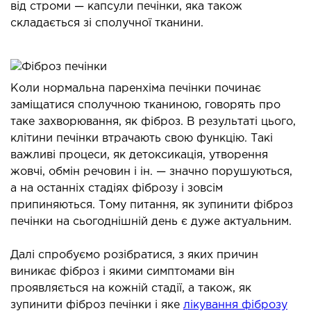
від строми — капсули печінки, яка також
ОНКОЛОГІЯ ТА ОНКОХІРУРГІЯ
складається зі сполучної тканини.
огінекологія і хвороби молочної залози
ологія та онкохірургія
оурологія
Коли нормальна паренхіма печінки починає
заміщатися сполучною тканиною, говорять про
іотерапія
таке захворювання, як фіброз. В результаті цього,
клітини печінки втрачають свою функцію. Такі
ТЕРАПЕВТИЧНИЙ НАПРЯМ
важливі процеси, як детоксикація, утворення
жовчі, обмін речовин і ін. — значно порушуються,
ргологія
а на останніх стадіях фіброзу і зовсім
діологія
припиняються. Тому питання, як зупинити фіброз
печінки на сьогоднішній день є дуже актуальним.
матологія
окринологія
Далі спробуємо розібратися, з яких причин
троентерологія
виникає фіброз і якими симптомами він
ологія і нутриціологія
проявляється на кожній стадії, а також, як
ологія
зупинити фіброз печінки і яке
лікування фіброзу