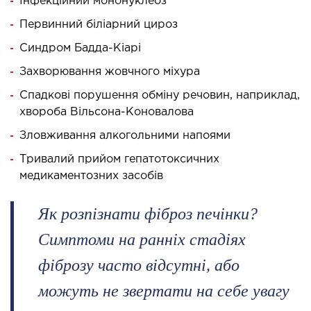
Інфекційний мононуклеоз
ургічне лікування захворювань та патологій
Первинний біліарний цироз
ані і глотки
Синдром Бадда-Кіарі
ургічне лікування хропіння
етична хірургія обличчя
Захворювання жовчного міхура
етична хірургія тіла
Спадкові порушення обміну речовин, наприклад,
стична урологія
хвороба Вільсона-Коновалова
Зловживання алкогольними напоями
КОСМЕТОЛОГІЯ І ДЕРМАТОЛОГІЯ
Тривалий прийом гепатотоксичних
медикаментозних засобів
ратна косметологія
матологія
Як розпізнати фіброз печінки?
єкційна косметологія
Симптоми на ранніх стадіях
ерна косметологія
фіброзу часто відсутні, або
ерна епіляція
можуть не звертати на себе увагу
етична косметологія