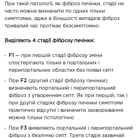
МАГНІТНО-РЕЗОНАНСНА
При такій патології, як фіброз печінки, стадії не
ТОМОГРАФІЯ (МРТ)
часто можна визначити по одних тільки
симптомах, адже в більшості випадків фіброз
тривалий час протікає безсимптомно.
 внутрішніх органів
 голови
Виділяють 4 стадії фіброзу печінки:
 молочних залоз з імплантами і без
 суглобів
F1
— при першій стадії фіброзу зміни
 хребта
спостерігають тільки в портальних і
перипортальних областях без появи септ
НЕЙРОХІРУРГІЯ
При
F2
(другий стадії фіброзу печінки)
визначають портальний і перипортальний
фіброз з утворенням септ. Як при першій, так і
ділення нейрохірургії
при другій стадіях фіброзу печінки симптоми
практично відсутні і визначити захворювання
НЕВРОЛОГІЯ
можна тільки гістологічно
При
F3
виявляють портальний і перипортальний
рологія
фіброз з безліччю септ. Третя стадія зазвичай