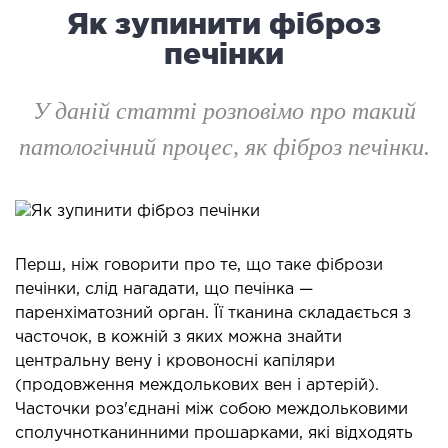
логія
Як зупинити фіброз
ктологія
печінки
ологія
іатрична хірургія
У даній статті розповімо про такий
екологія
патологічний процес, як фіброз печінки.
ологія
епно-лицьова хірургія
ніологія
ЛАПАРОСКОПІЧНА ХІРУРГІЯ
Перш, ніж говорити про те, що таке фібрози
печінки, слід нагадати, що печінка —
паренхіматозний орган. Її тканина складається з
ароскопія в гінекології
часточок, в кожній з яких можна знайти
ароскопія в онкології
центральну вену і кровоносні капіляри
ароскопія в урології
(продовження междолькових вен і артерій).
ароскопія в хірургії
Часточки роз'єднані між собою междольковими
сполучнотканинними прошарками, які відходять