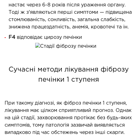
настає через 6-8 років після ураження органу.
ОСТЕОПАТІЯ/РЕАБІЛІТОЛОГІЯ
Тоді ж з'являються перші симптоми — підвищена
стомлюваність, сонливість, загальна слабкість,
ворювання
знижена працездатність, анемія, кровотечі та ін.
оди лікування
F4
відповідає цирозу печінки
СУДИННА ХІРУРГІЯ
Сучасні методи лікування фіброзу
бологія
еріальна хірургія
печінки 1 ступеня
ТРАВМАТОЛОГІЯ ТА ОРТОПЕДІЯ
При такому діагнозі, як фіброз печінки 1 ступеня,
лікування має цілком сприятливий прогноз. Однак
ворювання опорно-рухового апарату
на цій стадії, захворювання протікає без будь-яких
вмпункт (травматологічний пункт)
симптомів, тому патологія зазвичай виявляється
и оперативних втручань
випадково під час обстежень через інші скарги.