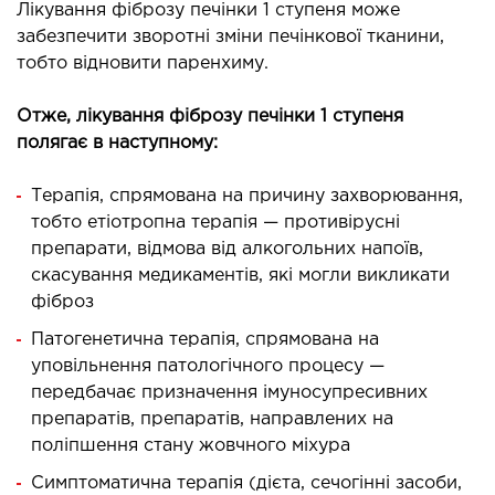
Лікування фіброзу печінки 1 ступеня може
ДЕТОКСИКАЦІЯ ТА ЕКСТРАКЦІЙНА
забезпечити зворотні зміни печінкової тканини,
тобто відновити паренхиму.
ТЕРАПІЯ
Отже, лікування фіброзу печінки 1 ступеня
оксикація
полягає в наступному:
змаферез і гемосорбція
Терапія, спрямована на причину захворювання,
тобто етіотропна терапія — противірусні
ПЕДІАТРІЯ
препарати, відмова від алкогольних напоїв,
скасування медикаментів, які могли викликати
іатрія послуги
фіброз
Патогенетична терапія, спрямована на
уповільнення патологічного процесу —
передбачає призначення імуносупресивних
препаратів, препаратів, направлених на
поліпшення стану жовчного міхура
Симптоматична терапія (дієта, сечогінні засоби,