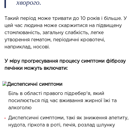
хворого.
ЛІКУВАННЯ ЗАХВОРЮВАНЬ
ПЕЧІНКИ І ЖОВЧНИХ ПРОТОК
Такий період може тривати до 10 років і більше. У
цей час людина може скаржитися на підвищену
ування хвороб печінки
стомлюваність, загальну слабкість, легке
утворення гематом, періодичні кровотечі,
ургія печінки і жовчних проток
наприклад, носові.
МАЛОІНВАЗИВНА ХІРУРГІЯ
У міру прогресування процесу симптоми фіброзу
печінки можуть включати:
оінвазивні операції під контролем УЗД
НЕВІДКЛАДНА ХІРУРГІЯ
Біль в області правого підребер'я, який
посилюється під час вживання жирної їжі та
дкладна хірургія в клініці
алкоголю
Диспепсичні симптоми, такі як зниження апетиту,
СТАЦІОНАР
нудота, гіркота в роті, печія, розлад шлунку