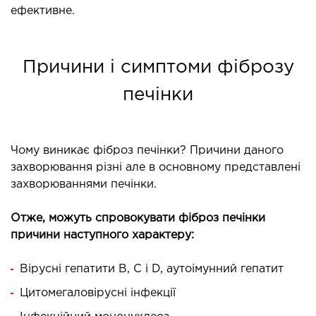
ефективне.
ідкладна терапія
рологія
іативна допомога
Причини і симптоми фіброзу
ьмонологія
печінки
апія
ЛОР-ЗАХВОРЮВАННЯ
Чому виникає фіброз печінки? Причини даного
захворювання різні але в основному представлені
ворювання горла і гортані
захворюваннями печінки.
ворювання носа
ворювання вух
Отже, можуть спровокувати фіброз печінки
причини наступного характеру:
ПЛАСТИЧНА І ЛОР-ХІРУРГІЯ
Вірусні гепатити В, С і D, аутоімунний гепатит
ративне лікування порожнини носа і
Цитомегаловірусні інфекції
колоносових пазух