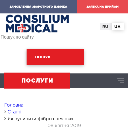
ЗАМОВЛЕННЯ ЗВОРОТНОГО ДЗВІНКА
ЗАЯВКА НА ПРИЙОМ
RU
UA
ПОШУК
ПОСЛУГИ
ХІРУРГІЧНИЙ НАПРЯМ
Головна
Статті
Як зупинити фіброз печінки
омінальна хірургія
08 квітня 2019