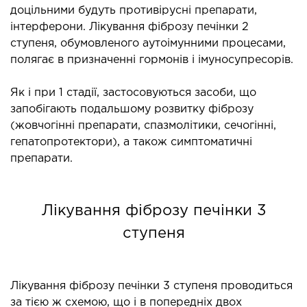
доцільними будуть противірусні препарати,
інтерферони. Лікування фіброзу печінки 2
ступеня, обумовленого аутоімунними процесами,
полягає в призначенні гормонів і імуносупресорів.
Як і при 1 стадії, застосовуються засоби, що
запобігають подальшому розвитку фіброзу
(жовчогінні препарати, спазмолітики, сечогінні,
гепатопротектори), а також симптоматичні
препарати.
Лікування фіброзу печінки 3
ступеня
Лікування фіброзу печінки 3 ступеня проводиться
за тією ж схемою, що і в попередніх двох