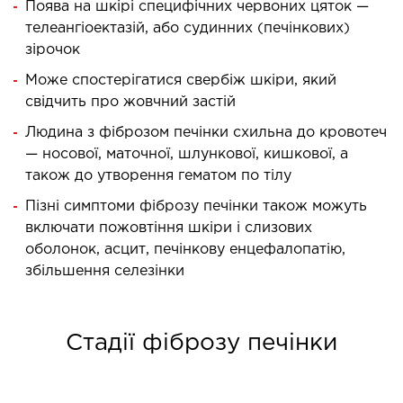
Поява на шкірі специфічних червоних цяток —
ургічний стаціонар
телеангіоектазій, або судинних (печінкових)
ата інтенсивної терапії
зірочок
апевтичний стаціонар
Може спостерігатися свербіж шкіри, який
ичне транспортування у Києві та області
свідчить про жовчний застій
ревезення хворих)
Людина з фіброзом печінки схильна до кровотеч
дка допомога в Києві
— носової, маточної, шлункової, кишкової, а
також до утворення гематом по тілу
ДІАГНОСТИКА
Пізні симптоми фіброзу печінки також можуть
включати пожовтіння шкіри і слизових
Д
оболонок, асцит, печінкову енцефалопатію,
збільшення селезінки
 магістральних судин
ктрокардіограма (ЕКГ)
ораторна діагностика
Стадії фіброзу печінки
оскопія