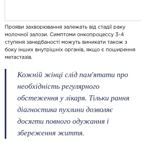
МАГНІТНО-РЕЗОНАНСНА
ТОМОГРАФІЯ (МРТ)
 внутрішніх органів
Прояви захворювання залежать від стадії раку
молочної залози. Симптоми онкопроцессу 3-4
 голови
ступеня занедбаності можуть виникати також з
 молочних залоз з імплантами і без
боку інших внутрішніх органів, якщо є поширення
 суглобів
метастазів.
 хребта
Кожній жінці слід пам'ятати про
НЕЙРОХІРУРГІЯ
необхідність регулярного
обстеження у лікаря. Тільки рання
ділення нейрохірургії
діагностика пухлини дозволяє
НЕВРОЛОГІЯ
досягти повного одужання і
збереження життя.
рологія