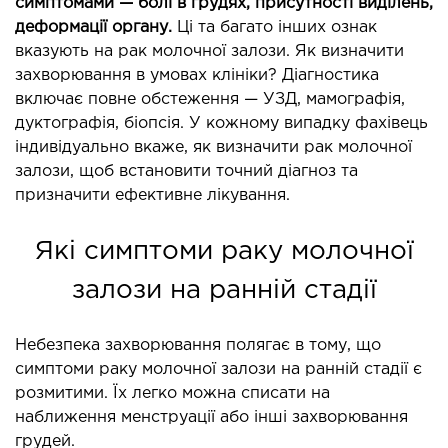
симптомами — болі в грудях, присутності виділень,
ОНКОЛОГІЯ ТА ОНКОХІРУРГІЯ
деформації органу.
Ці та багато інших ознак
вказують на рак молочної залози. Як визначити
огінекологія і хвороби молочної залози
захворювання в умовах клініки? Діагностика
ологія та онкохірургія
включає повне обстеження — УЗД, мамографія,
оурологія
дуктографія, біопсія. У кожному випадку фахівець
індивідуально вкаже, як визначити рак молочної
іотерапія
залози, щоб встановити точний діагноз та
призначити ефективне лікування.
ТЕРАПЕВТИЧНИЙ НАПРЯМ
Які симптоми раку молочної
ргологія
залози на ранній стадії
діологія
матологія
Небезпека захворювання полягає в тому, що
окринологія
симптоми раку молочної залози на ранній стадії є
троентерологія
розмитими. Їх легко можна списати на
ологія і нутриціологія
наближення менструації або інші захворювання
ологія
грудей.