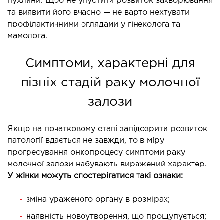
пухлини. Щоб не упустити розвиток захворювання
та виявити його вчасно — не варто нехтувати
ЛІКУВАННЯ ЗАХВОРЮВАНЬ
профілактичними оглядами у гінеколога та
ПЕЧІНКИ І ЖОВЧНИХ ПРОТОК
мамолога.
ування хвороб печінки
Симптоми, характерні для
ургія печінки і жовчних проток
пізніх стадій раку молочної
МАЛОІНВАЗИВНА ХІРУРГІЯ
залози
оінвазивні операції під контролем УЗД
Якщо на початковому етапі запідозрити розвиток
патології вдається не завжди, то в міру
НЕВІДКЛАДНА ХІРУРГІЯ
прогресування онкопроцесу симптоми раку
молочної залози набувають виражений характер.
У жінки можуть спостерігатися такі ознаки:
дкладна хірургія в клініці
зміна ураженого органу в розмірах;
СТАЦІОНАР
наявність новоутворення, що прощупується;