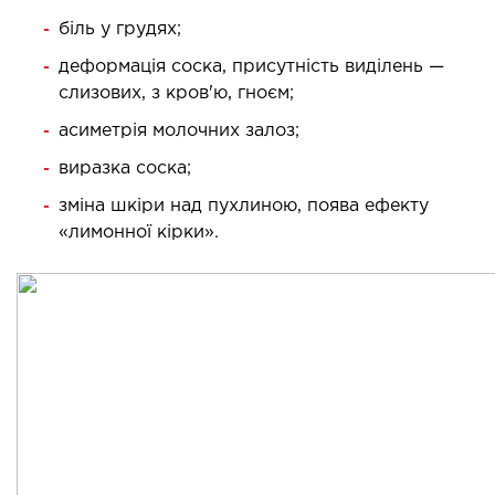
ургічний стаціонар
біль у грудях;
ата інтенсивної терапії
деформація соска, присутність виділень —
апевтичний стаціонар
слизових, з кров'ю, гноєм;
ичне транспортування у Києві та області
асиметрія молочних залоз;
ревезення хворих)
виразка соска;
дка допомога в Києві
зміна шкіри над пухлиною, поява ефекту
«лимонної кірки».
ДІАГНОСТИКА
Д
 магістральних судин
ктрокардіограма (ЕКГ)
ораторна діагностика
оскопія