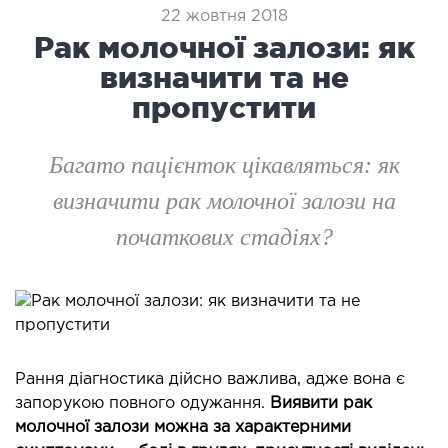
логія
22 жовтня 2018
ктологія
Рак молочної залози: як
ологія
визначити та не
іатрична хірургія
пропустити
екологія
ологія
Багато пацієнток цікавляться: як
епно-лицьова хірургія
визначити рак молочної залози на
ніологія
початкових стадіях?
ЛАПАРОСКОПІЧНА ХІРУРГІЯ
ароскопія в гінекології
ароскопія в онкології
ароскопія в урології
Рання діагностика дійсно важлива, адже вона є
ароскопія в хірургії
запорукою повного одужання.
Виявити рак
молочної залози можна за характерними