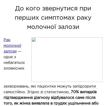
ОСТЕОПАТІЯ/РЕАБІЛІТОЛОГІЯ
До кого звернутися при
перших симптомах раку
ворювання
молочної залози
оди лікування
Рак
СУДИННА ХІРУРГІЯ
молочної
залози
—
бологія
одне з
еріальна хірургія
небагатьох
злоякісних
ТРАВМАТОЛОГІЯ ТА ОРТОПЕДІЯ
захворювань, які пацієнтки можуть запідозрити
ворювання опорно-рухового апарату
самостійно. Згідно зі статистикою,
70% випадків
вмпункт (травматологічний пункт)
підтвердження діагнозу відбувалося саме після
и оперативних втручань
того, як жінка виявляла в грудях ущільнення або