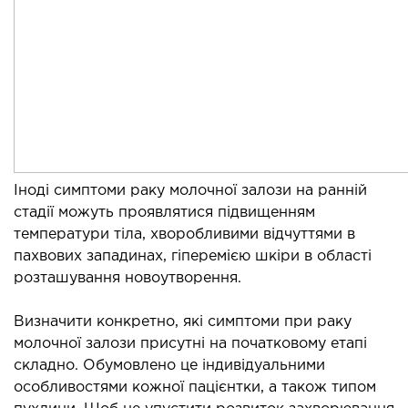
ургічне лікування захворювань та патологій
ані і глотки
ургічне лікування хропіння
етична хірургія обличчя
етична хірургія тіла
стична урологія
Іноді симптоми раку молочної залози на ранній
КОСМЕТОЛОГІЯ І ДЕРМАТОЛОГІЯ
стадії можуть проявлятися підвищенням
температури тіла, хворобливими відчуттями в
ратна косметологія
пахвових западинах, гіперемією шкіри в області
матологія
розташування новоутворення.
єкційна косметологія
Визначити конкретно, які симптоми при раку
ерна косметологія
молочної залози присутні на початковому етапі
ерна епіляція
складно. Обумовлено це індивідуальними
етична косметологія
особливостями кожної пацієнтки, а також типом