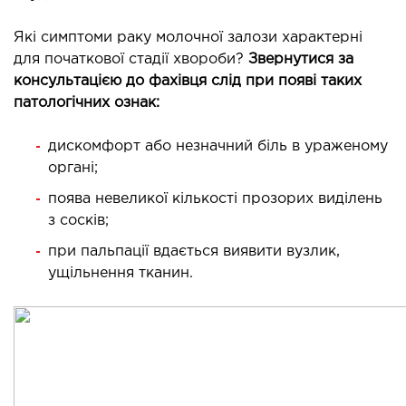
ідкладна терапія
Які симптоми раку молочної залози характерні
рологія
для початкової стадії хвороби?
Звернутися за
іативна допомога
консультацією до фахівця слід при появі таких
ьмонологія
патологічних ознак:
апія
дискомфорт або незначний біль в ураженому
органі;
ЛОР-ЗАХВОРЮВАННЯ
поява невеликої кількості прозорих виділень
з сосків;
ворювання горла і гортані
ворювання носа
при пальпації вдається виявити вузлик,
ущільнення тканин.
ворювання вух
ПЛАСТИЧНА І ЛОР-ХІРУРГІЯ
ративне лікування порожнини носа і
колоносових пазух