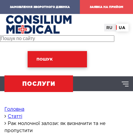
ЗАМОВЛЕННЯ ЗВОРОТНОГО ДЗВІНКА
ЗАЯВКА НА ПРИЙОМ
RU
UA
ПОШУК
ПОСЛУГИ
ХІРУРГІЧНИЙ НАПРЯМ
Головна
Статті
Рак молочної залози: як визначити та не
омінальна хірургія
пропустити