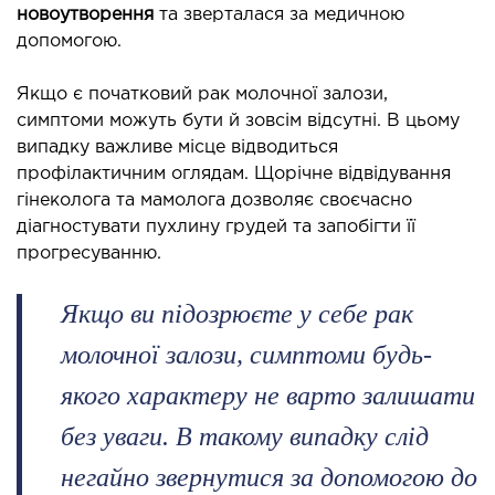
новоутворення
та зверталася за медичною
ДЕТОКСИКАЦІЯ ТА ЕКСТРАКЦІЙНА
допомогою.
ТЕРАПІЯ
Якщо є початковий рак молочної залози,
симптоми можуть бути й зовсім відсутні. В цьому
оксикація
випадку важливе місце відводиться
змаферез і гемосорбція
профілактичним оглядам. Щорічне відвідування
гінеколога та мамолога дозволяє своєчасно
ПЕДІАТРІЯ
діагностувати пухлину грудей та запобігти її
прогресуванню.
іатрія послуги
Якщо ви підозрюєте у себе рак
молочної залози, симптоми будь-
якого характеру не варто залишати
без уваги. В такому випадку слід
негайно звернутися за допомогою до