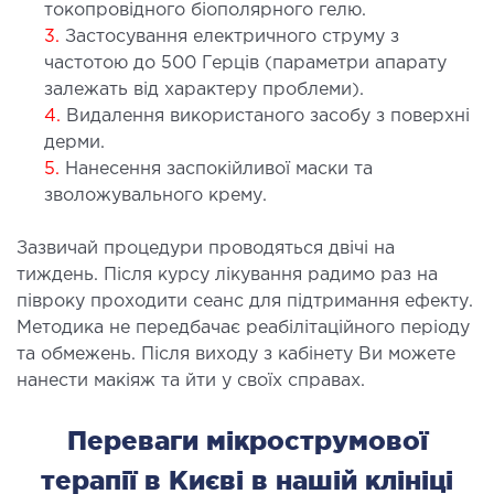
токопровідного біополярного гелю.
ОСТЕОПАТІЯ/РЕАБІЛІТОЛОГІЯ
3.
Застосування електричного струму з
частотою до 500 Герців (параметри апарату
залежать від характеру проблеми).
ворювання
4.
Видалення використаного засобу з поверхні
оди лікування
дерми.
5.
Нанесення заспокійливої маски та
СУДИННА ХІРУРГІЯ
зволожувального крему.
Зазвичай процедури проводяться двічі на
бологія
тиждень. Після курсу лікування радимо раз на
еріальна хірургія
півроку проходити сеанс для підтримання ефекту.
Методика не передбачає реабілітаційного періоду
ТРАВМАТОЛОГІЯ ТА ОРТОПЕДІЯ
та обмежень. Після виходу з кабінету Ви можете
нанести макіяж та йти у своїх справах.
ворювання опорно-рухового апарату
Переваги мікрострумової
вмпункт (травматологічний пункт)
и оперативних втручань
терапії в Києві в нашій клініці