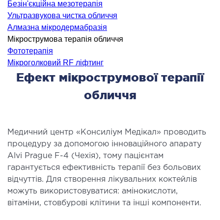
Безін'єкційна мезотерапія
ідкладна терапія
Ультразвукова чистка обличчя
рологія
Алмазна мікродермабразія
іативна допомога
Мікрострумова терапія обличчя
Фототерапія
ьмонологія
Мікроголковий RF ліфтинг
апія
Ефект мікрострумової терапії
обличчя
ЛОР-ЗАХВОРЮВАННЯ
ворювання горла і гортані
Медичний центр «Консиліум Медікал» проводить
ворювання носа
процедуру за допомогою інноваційного апарату
ворювання вух
Alvi Prague F-4 (Чехія), тому пацієнтам
гарантується ефективність терапії без больових
ПЛАСТИЧНА І ЛОР-ХІРУРГІЯ
відчуттів. Для створення лікувальних коктейлів
можуть використовуватися: амінокислоти,
вітаміни, стовбурові клітини та інші компоненти.
ративне лікування порожнини носа і
колоносових пазух