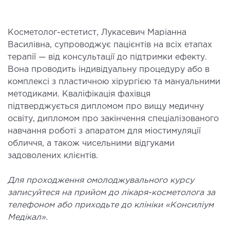
ДЕТОКСИКАЦІЯ ТА ЕКСТРАКЦІЙНА
ТЕРАПІЯ
Косметолог-естетист, Лукасевич Маріанна
Василівна, супроводжує пацієнтів на всіх етапах
терапії — від консультації до підтримки ефекту.
оксикація
Вона проводить індивідуальну процедуру або в
змаферез і гемосорбція
комплексі з пластичною хірургією та мануальними
методиками. Кваліфікація фахівця
ПЕДІАТРІЯ
підтверджується дипломом про вищу медичну
освіту, дипломом про закінчення спеціалізованого
навчання роботі з апаратом для міостимуляції
іатрія послуги
обличчя, а також чисельними відгуками
задоволених клієнтів.
Для проходження омолоджувального курсу
записуйтеся на прийом до лікаря-косметолога за
телефоном або приходьте до клініки «Консиліум
Медікал».