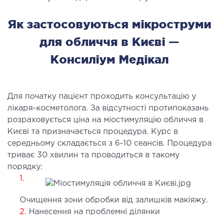
МАГНІТНО-РЕЗОНАНСНА
ТОМОГРАФІЯ (МРТ)
Як застосовуються мікроструми
для обличчя в Києві —
 внутрішніх органів
 голови
Консиліум Медікал
 молочних залоз з імплантами і без
 суглобів
Для початку пацієнт проходить консультацію у
 хребта
лікаря-косметолога. За відсутності протипоказань
розраховується ціна на міостимуляцію обличчя в
НЕЙРОХІРУРГІЯ
Києві та призначається процедура. Курс в
середньому складається з 6-10 сеансів. Процедура
ділення нейрохірургії
триває 30 хвилин та проводиться в такому
порядку:
1.
НЕВРОЛОГІЯ
Очищення зони обробки від залишків макіяжу.
рологія
2.
Нанесення на проблемні ділянки