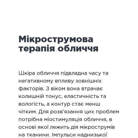
логія
ктологія
ологія
іатрична хірургія
Мікрострумова
екологія
ологія
терапія обличчя
епно-лицьова хірургія
ніологія
Шкіра обличчя підвладна часу та
ЛАПАРОСКОПІЧНА ХІРУРГІЯ
негативному впливу зовнішніх
факторів. З віком вона втрачає
колишній тонус, еластичність та
ароскопія в гінекології
вологість, а контур стає менш
ароскопія в онкології
чітким. Для розв’язання цих проблем
ароскопія в урології
потрібна міостимуляція обличчя, в
ароскопія в хірургії
основі якої лежить дія мікрострумів
на тканини. Імпульси наднизької