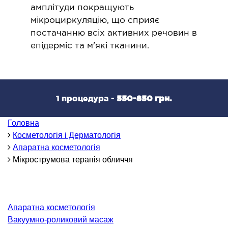
ОНКОЛОГІЯ ТА ОНКОХІРУРГІЯ
амплітуди покращують
мікроциркуляцію, що сприяє
огінекологія і хвороби молочної залози
постачанню всіх активних речовин в
епідерміс та м'які тканини.
ологія та онкохірургія
оурологія
іотерапія
1 процедура -
550-850 грн.
ТЕРАПЕВТИЧНИЙ НАПРЯМ
Головна
ргологія
Косметологія і Дерматологія
Апаратна косметологія
діологія
Мікрострумова терапія обличчя
матологія
окринологія
троентерологія
Апаратна косметологія
ологія і нутриціологія
Вакуумно-роликовий масаж
ологія