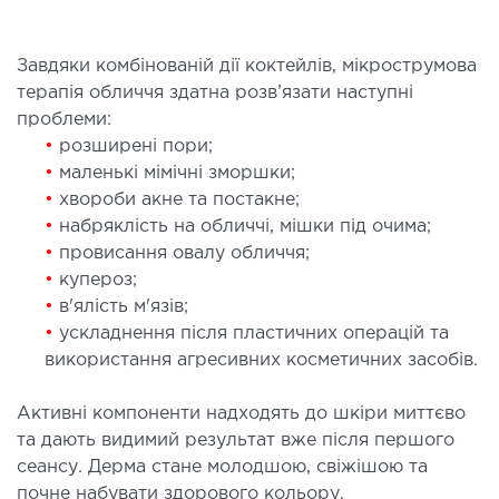
ургічний стаціонар
ата інтенсивної терапії
Завдяки комбінованій дії коктейлів, мікрострумова
апевтичний стаціонар
терапія обличчя здатна розв’язати наступні
проблеми:
ичне транспортування у Києві та області
•
розширені пори;
ревезення хворих)
•
маленькі мімічні зморшки;
дка допомога в Києві
•
хвороби акне та постакне;
•
набряклість на обличчі, мішки під очима;
ДІАГНОСТИКА
•
провисання овалу обличчя;
•
купероз;
•
в'ялість м'язів;
Д
•
ускладнення після пластичних операцій та
 магістральних судин
використання агресивних косметичних засобів.
ктрокардіограма (ЕКГ)
ораторна діагностика
Активні компоненти надходять до шкіри миттєво
оскопія
та дають видимий результат вже після першого
сеансу. Дерма стане молодшою, свіжішою та
почне набувати здорового кольору.