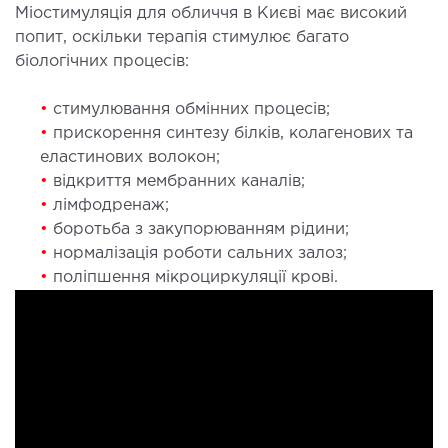
Міостимуляція для обличчя в Києві має високий
ургічне лікування захворювань та патологій
попит, оскільки терапія стимулює багато
ані і глотки
біологічних процесів:
ургічне лікування хропіння
етична хірургія обличчя
•
стимулювання обмінних процесів;
етична хірургія тіла
•
прискорення синтезу білків, колагенових та
еластинових волокон;
стична урологія
•
відкриття мембранних каналів;
•
лімфодренаж;
КОСМЕТОЛОГІЯ І ДЕРМАТОЛОГІЯ
•
боротьба з закупорюванням рідини;
•
нормалізація роботи сальних залоз;
ратна косметологія
•
поліпшення мікроциркуляції крові.
матологія
єкційна косметологія
ерна косметологія
ерна епіляція
етична косметологія