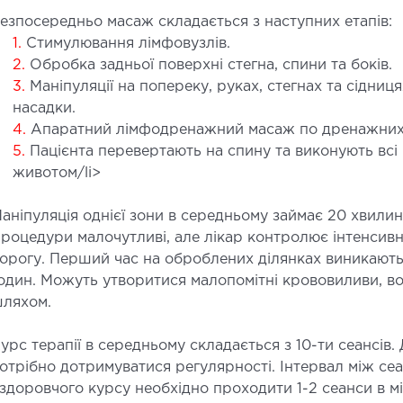
езпосередньо масаж складається з наступних етапів:
1.
Стимулювання лімфовузлів.
2.
Обробка задньої поверхні стегна, спини та боків.
3.
Маніпуляції на попереку, руках, стегнах та сідни
насадки.
4.
Апаратний лімфодренажний масаж по дренажних л
5.
Пацієнта перевертають на спину та виконують всі м
животом/li>
аніпуляція однієї зони в середньому займає 20 хвилин
роцедури малочутливі, але лікар контролює інтенсивн
орогу. Перший час на оброблених ділянках виникають 
один. Можуть утворитися малопомітні крововиливи, в
ляхом.
урс терапії в середньому складається з 10-ти сеансі
отрібно дотримуватися регулярності. Інтервал між сеа
здоровчого курсу необхідно проходити 1-2 сеанси в м