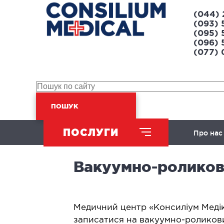
(044) 
(093) 
(095) 
(096) 
(077)
ПОШУК
ПОСЛУГИ
Про нас
Вакуумно-роликов
ХІРУРГІЧНИЙ НАПРЯМ
Абдомінальна хірургія
Л
Медичний центр «Консиліум Меді
Урологія
Л
записатися на вакуумно-роликов