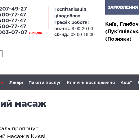
ЗАМОВЛЕННЯ 
207-49-27
Госпіталізація
500-77-47
цілодобово
500-77-47
Графік роботи:
Київ, Глибоч
500-77-47
8:00-20:00
пн.-пт.:
(Лук'янівськ
 003-07-07
Швидка
09:00-18:00
сб-нд.:
(Позняки)
Лікарі
Пакети послуг
Клінічні дослідження
Акції
ий масаж
ЛАПАРОСКОПІЧНА ХІРУРГІЯ
ОН
апароскопія в гінекології
Онкогі
кал» пропонує
залоз
апароскопія в онкології
ий масаж в Києві