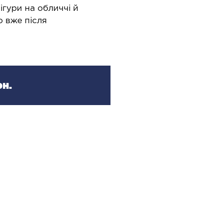
Онколо
апароскопія в урології
ігури на обличчі й
Онкоу
но вже після
апароскопія в хірургії
Хіміот
н.
ЛОР-ЗАХВОРЮВАННЯ
ПЛ
ахворювання горла і гортані
Операт
навко
ахворювання носа
Хірург
ахворювання вух
патоло
Хірург
Естети