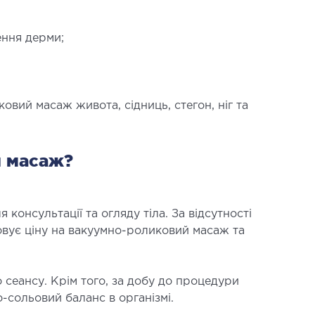
ення дерми;
АВМАТОЛОГІЯ ТА
вий масаж живота, сідниць, стегон, ніг та
ТОПЕДІЯ
рювання опорно-рухового апарату
я масаж?
ункт (травматологічний пункт)
оперативних втручань
консультації та огляду тіла. За відсутності
вує ціну на вакуумно-роликовий масаж та
о сеансу. Крім того, за добу до процедури
-сольовий баланс в організмі.