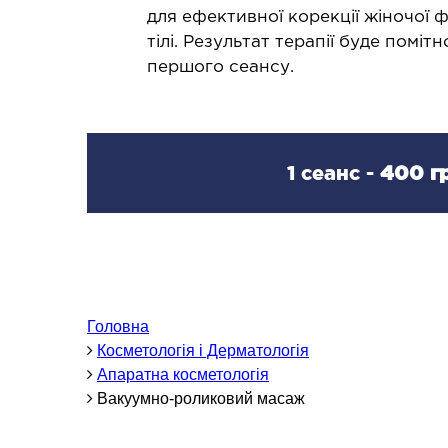
Проктологія
Л
для ефективної корекції жіночої ф
Мамологія
тілі. Результат терапії буде поміт
Л
першого сеансу.
Баріатрична хірургія
Гінекологія
Подологія
Щелепно-лицьова хірургія
1 сеанс -
400 гр
Герніологія
ТЕРАПЕВТИЧНИЙ НАПРЯМ
Алергологія
З
Головна
Кардіологія
З
Косметологія і Дерматологія
Ревматологія
З
Апаратна косметологія
Ендокринологія
Вакуумно-роликовий масаж
Гастроентерологія
Дієтологія і нутриціологія