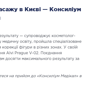
асажу в Києві — Консиліум
л
результату — супроводжує косметолог-
у медичну освіту, пройшла спеціалізоване
орекції фігури в різних зонах. У своїй
ня Alvi Prague V-02. Поєднання
нам досягти максимального результату за
теся на прийом до «Консиліум Медікал» в