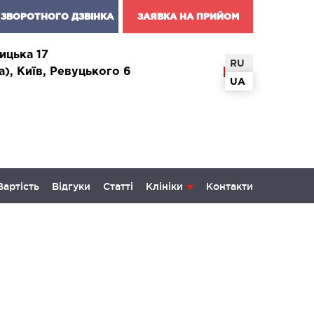
ЗВОРОТНОГО ДЗВІНКА
ЗАЯВКА НА ПРИЙОМ
ицька 17
RU
а), Київ, Ревуцького 6
UA
Вартість
Відгуки
Статті
Клініки
Контакти
КОЛОГІЯ ТА ОНКОХІРУРГІЯ
некологія і хвороби молочної
и