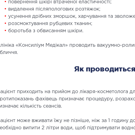
•
повернення шкірі втраченої еластичності;
•
видалення післяпологових розтяжок;
•
усунення дрібних зморшок, харчування та зволож
•
розсмоктування рубцевих тканин;
•
боротьба з обвисанням шкіри.
СУДИННА ХІРУРГІЯ
ТР
лініка «Консиліум Медікал» проводить вакуумно-ролико
ОР
бличчя.
лебологія
ртеріальна хірургія
Захво
Як проводитьс
Травмп
Види 
ацієнт приходить на прийом до лікаря-косметолога для 
ПЕДІАТРІЯ
ротипоказань фахівець призначає процедуру, розрахо
изначає кількість сеансів.
едіатрія послуги
ацієнт може вживати їжу не пізніше, ніж за 1 годину д
еобхідно випити 2 літри води, щоб підтримувати водно