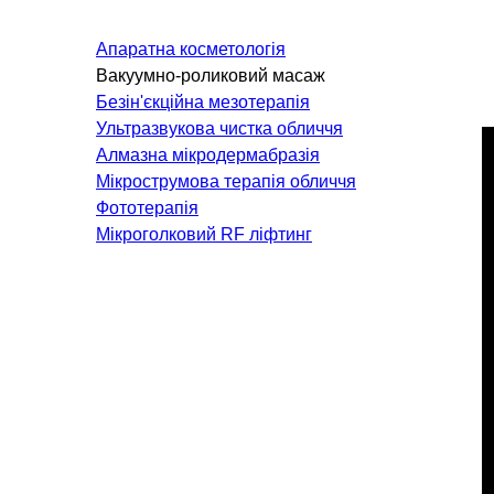
Онкологія
Апаратна косметологія
Невідкладна терапія
Вакуумно-роликовий масаж
Нефрологія
Безін'єкційна мезотерапія
Паліативна допомога
Ультразвукова чистка обличчя
Алмазна мікродермабразія
Пульмонологія
Мікрострумова терапія обличчя
Терапія
Фототерапія
Мікроголковий RF ліфтинг
КОСМЕТОЛОГІЯ І
ДЕРМАТОЛОГІЯ
Апаратна косметологія
Л
Дерматологія
Х
Ін'єкційна косметологія
Лазерна косметологія
Лазерна епіляція