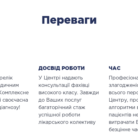
Переваги
ДОСВІД РОБОТИ
ЧАС
релік
У Центрі надають
Професіона
едичним
консультації фахівці
злагодженіс
Комплексне
високого класу. Завжди
всього пер
і своєчасна
до Ваших послуг
Центру, пр
іагнозу!
багаторічний стаж
алгоритми 
успішної роботи
пацієнтів 
лікарського колективу
витрачати
безцінне ч