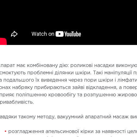
СТАЦІОНАР
ДІ
ірургічний стаціонар
УЗД
алата інтенсивної терапії
УЗД ма
ерапевтичний стаціонар
Електр
едичне транспортування у Києві та
Лабор
парат має комбіновану дію: роликові насадки виконую
бласті (Перевезення хворих)
Ендос
смоктують проблемні ділянки шкіри. Такі маніпуляції
видка допомога в Києві
а подальшого їх виведення через пори шкіри і лімфати
онах набряку прибираються зайві відкладення, а пове
прияє поліпшенню кровообігу та розпушенню жирової 
НЕЙРОХІРУРГІЯ
НЕ
ривабливість.
ідділення нейрохірургії
Неврол
авдяки такому методу, вакуумний апаратний масаж ви
•
розгладження апельсинової кірки за наявності цел