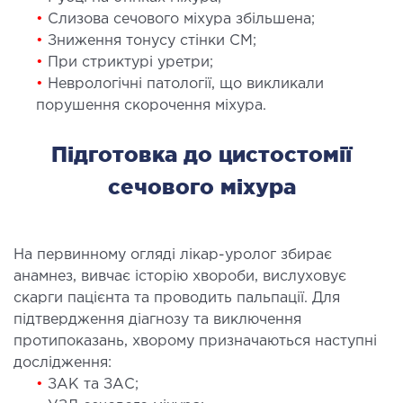
ургічне лікування захворювань та патологій
•
Слизова сечового міхура збільшена;
ані і глотки
•
Зниження тонусу стінки СМ;
•
При стриктурі уретри;
ургічне лікування хропіння
•
Неврологічні патології, що викликали
етична хірургія обличчя
порушення скорочення міхура.
етична хірургія тіла
стична урологія
Підготовка до цистостомії
сечового міхура
КОСМЕТОЛОГІЯ І ДЕРМАТОЛОГІЯ
ратна косметологія
На первинному огляді лікар-уролог збирає
матологія
анамнез, вивчає історію хвороби, вислуховує
єкційна косметологія
скарги пацієнта та проводить пальпації. Для
підтвердження діагнозу та виключення
ерна косметологія
протипоказань, хворому призначаються наступні
ерна епіляція
дослідження:
етична косметологія
•
ЗАК та ЗАС;