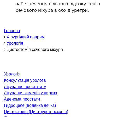
ОНКОЛОГІЯ ТА ОНКОХІРУРГІЯ
забезпечення вільного відтоку сечі з
сечового міхура в обхід уретри.
огінекологія і хвороби молочної залози
ологія та онкохірургія
Головна
оурологія
Хірургічний напрям
іотерапія
Урологія
Цистостомія сечового міхура
ТЕРАПЕВТИЧНИЙ НАПРЯМ
ргологія
Урологія
діологія
Консультація уролога
матологія
Лікування простатиту
окринологія
Лікування каменів у нирках
Аденома простати
троентерологія
Гидроцеле (водянка яєчка)
ологія і нутриціологія
Цистоскопія (Цистоуретроскопія)
ологія