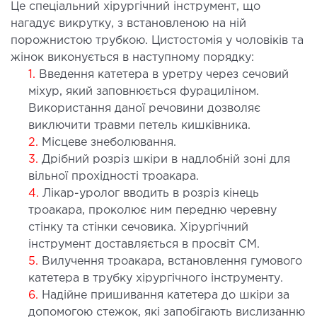
Це спеціальний хірургічний інструмент, що
ургічний стаціонар
нагадує викрутку, з встановленою на ній
ата інтенсивної терапії
порожнистою трубкою. Цистостомія у чоловіків та
жінок виконується в наступному порядку:
апевтичний стаціонар
1.
Введення катетера в уретру через сечовий
ичне транспортування у Києві та області
міхур, який заповнюється фурациліном.
ревезення хворих)
Використання даної речовини дозволяє
дка допомога в Києві
виключити травми петель кишківника.
2.
Місцеве знеболювання.
ДІАГНОСТИКА
3.
Дрібний розріз шкіри в надлобній зоні для
вільної прохідності троакара.
4.
Лікар-уролог вводить в розріз кінець
Д
троакара, проколює ним передню черевну
 магістральних судин
стінку та стінки сечовика. Хірургічний
ктрокардіограма (ЕКГ)
інструмент доставляється в просвіт СМ.
ораторна діагностика
5.
Вилучення троакара, встановлення гумового
оскопія
катетера в трубку хірургічного інструменту.
6.
Надійне пришивання катетера до шкіри за
допомогою стежок, які запобігають вислизанню