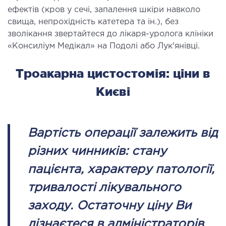
ефектів (кров у сечі, запалення шкіри навколо
ДЕТОКСИКАЦІЯ ТА ЕКСТРАКЦІЙНА
свища, непрохідність катетера та ін.), без
ТЕРАПІЯ
зволікання звертайтеся до лікаря-уролога клініки
«Консиліум Медікал» на Подолі або Лук'янівці.
оксикація
Троакарна цистостомія: ціни в
змаферез і гемосорбція
Києві
ПЕДІАТРІЯ
іатрія послуги
Вартість операції залежить від
різних чинників: стану
пацієнта, характеру патології,
тривалості лікувального
заходу. Остаточну ціну Ви
дізнаєтеся в адміністраторів