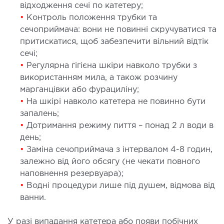
відходження сечі по катетеру;
ОСТЕОПАТІЯ/РЕАБІЛІТОЛОГІЯ
•
Контроль положення трубки та
сечоприймача: вони не повинні скручуватися та
притискатися, щоб забезпечити вільний відтік
ворювання
сечі;
оди лікування
•
Регулярна гігієна шкіри навколо трубки з
використанням мила, а також розчину
СУДИННА ХІРУРГІЯ
марганцівки або фурациліну;
•
На шкірі навколо катетера не повинно бути
бологія
запалень;
•
Дотримання режиму пиття – понад 2 л води в
еріальна хірургія
день;
•
Заміна сечоприймача з інтервалом 4-8 годин,
ТРАВМАТОЛОГІЯ ТА ОРТОПЕДІЯ
залежно від його обсягу (не чекати повного
наповнення резервуара);
ворювання опорно-рухового апарату
•
Водні процедури лише під душем, відмова від
вмпункт (травматологічний пункт)
ванни.
и оперативних втручань
У разі випадання катетера або появи побічних