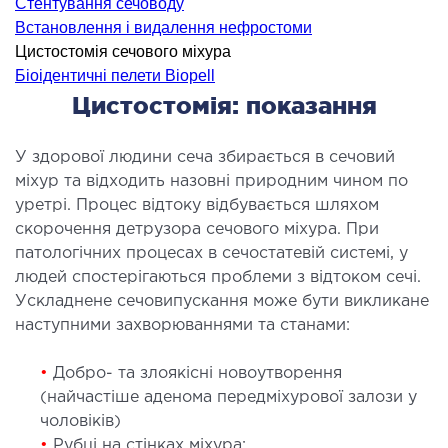
Стентування сечоводу
ідкладна терапія
Встановлення і видалення нефростоми
рологія
Цистостомія сечового міхура
Біоідентичні пелети Biopell
іативна допомога
Цистостомія: показання
ьмонологія
апія
У здорової людини сеча збирається в сечовий
міхур та відходить назовні природним чином по
ЛОР-ЗАХВОРЮВАННЯ
уретрі. Процес відтоку відбувається шляхом
скорочення детрузора сечового міхура. При
ворювання горла і гортані
патологічних процесах в сечостатевій системі, у
ворювання носа
людей спостерігаються проблеми з відтоком сечі.
Ускладнене сечовипускання може бути викликане
ворювання вух
наступними захворюваннями та станами:
ПЛАСТИЧНА І ЛОР-ХІРУРГІЯ
•
Добро- та злоякісні новоутворення
(найчастіше аденома передміхурової залози у
ративне лікування порожнини носа і
чоловіків)
колоносових пазух
•
Рубці на стінках міхура;