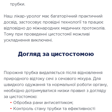
МАГНІТНО-РЕЗОНАНСНА
трубки.
ТОМОГРАФІЯ (МРТ)
Наш лікар-уролог має багаторічний практичний
 внутрішніх органів
досвід, застосовує провідні технології та працює
відповідно до міжнародних медичних протоколів.
 голови
Тому при проведенні цистостомії можливі
 молочних залоз з імплантами і без
ускладнення виключені.
 суглобів
 хребта
Догляд за цистостомою
НЕЙРОХІРУРГІЯ
Порожня трубка видаляється після відновлення
ділення нейрохірургії
природного відтоку сечі з сечового міхура. Для
швидкого одужання та нормальної роботи органу,
необхідно дотримуватися низки правил з догляду
НЕВРОЛОГІЯ
за цистостомою:
•
Обробка рани антисептиком;
рологія
•
Контроль стану трубки та ефективності