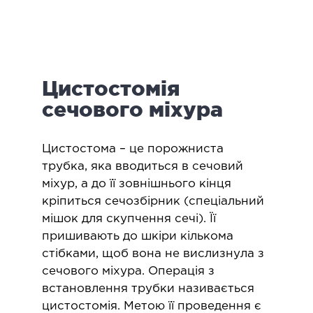
логія
ктологія
ологія
іатрична хірургія
Цистостомія
екологія
ологія
сечового міхура
епно-лицьова хірургія
ніологія
​Цистостома – це порожниста
трубка, яка вводиться в сечовий
ЛАПАРОСКОПІЧНА ХІРУРГІЯ
міхур, а до її зовнішнього кінця
кріпиться сечозбірник (спеціальний
мішок для скупчення сечі). Її
ароскопія в гінекології
пришивають до шкіри кількома
ароскопія в онкології
стібками, щоб вона не вислизнула з
ароскопія в урології
сечового міхура. Операція з
ароскопія в хірургії
встановлення трубки називається
цистостомія. Метою її проведення є