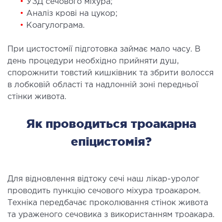
•
УЗД сечового міхура;
ЛІКУВАННЯ ЗАХВОРЮВАНЬ
•
Аналіз крові на цукор;
•
Коагулограма.
ПЕЧІНКИ І ЖОВЧНИХ ПРОТОК
При цистостомії підготовка займає мало часу. В
ування хвороб печінки
день процедури необхідно прийняти душ,
ургія печінки і жовчних проток
спорожнити товстий кишківник та збрити волосся
в лобковій області та надлонній зоні передньої
стінки живота.
МАЛОІНВАЗИВНА ХІРУРГІЯ
Як проводиться троакарна
оінвазивні операції під контролем УЗД
епіцистомія?
НЕВІДКЛАДНА ХІРУРГІЯ
дкладна хірургія в клініці
Для відновлення відтоку сечі наш лікар-уролог
проводить пункцію сечового міхура троакаром.
Техніка передбачає проколювання стінок живота
СТАЦІОНАР
та ураженого сечовика з використанням троакара.