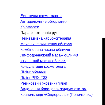
Онкологія
Невідкладна терапія
Естетична косметологія
Нефрологія
Антицелюлітне обгортання
Паліативна допомога
Кріомасаж
Парафінотерапія рук
Пульмонологія
Неінвазивна карбоксітерапія
Терапія
Механічне очищення обличчя
Комбінована чистка обличчя
КОСМЕТОЛОГІЯ І
Лімфодренажний масаж обличчя
ДЕРМАТОЛОГІЯ
Іспанський масаж обличчя
Консультація косметолога
Пілінг обличчя
Апаратна косметологія
Л
Пілінг PRX-T33
Дерматологія
Х
Ретиноєвий (жовтий) пілінг
Ін'єкційна косметологія
Видалення бородавок жидким азотом
Лазерна косметологія
Крапельниця «Сіндерелла» (Попелюшка)
Лазерна епіляція