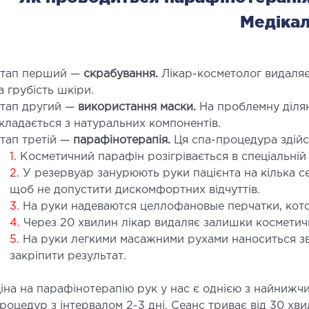
Медіка
тап перший —
скрабування.
Лікар-косметолог видаляє 
а грубість шкіри.
тап другий —
використання маски.
На проблемну діля
кладається з натуральних компонентів.
тап третій —
парафінотерапія.
Ця спа-процедура здійс
1.
Косметичний парафін розігрівається в спеціальній 
2.
У резервуар занурюють руки пацієнта на кілька се
щоб не допустити дискомфортних відчуттів.
3.
На руки надеваются целлофановые перчатки, кот
4.
Через 20 хвилин лікар видаляє залишки косметич
5.
На руки легкими масажними рухами наноситься з
закріпити результат.
іна на парафінотерапію рук у нас є однією з найнижчи
роцедур з інтервалом 2-3 дні. Сеанс триває від 30 хви