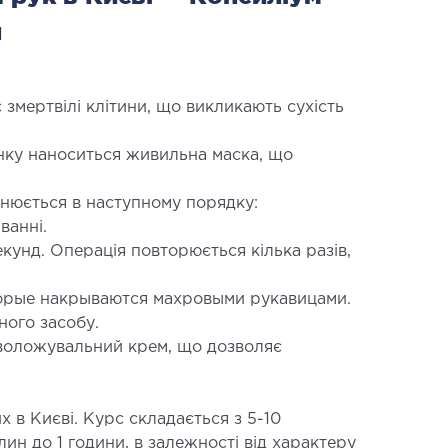
л
змертвілі клітини, що викликають сухість
нку наноситься живильна маска, що
нюється в наступному порядку:
ванні.
кунд. Операція повторюється кілька разів,
орые накрываются махровыми рукавицами.
ного засобу.
воложувальний крем, що дозволяє
х в Києві. Курс складається з 5-10
лин до 1 години, в залежності від характеру