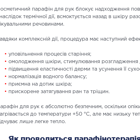
осметичний парафін для рук блокує надходження пові
наслідок термічної дії, всмоктується назад в шкіру р
ікувальними речовинами.
авдяки комплексній дії, процедура має наступний ефек
СУДИННА ХІРУРГІЯ
ТР
ОР
•
уповільнення процесів старіння;
лебологія
•
омолодження шкіри, стимулювання розгладження 
ртеріальна хірургія
Захво
•
підвищення еластичності дерми та усунення її сухос
Травмп
•
нормалізація водного балансу;
Види 
•
приємна на дотик шкіра;
•
прискорене затягування ран та тріщин.
ПЕДІАТРІЯ
арафін для рук є абсолютно безпечним, оскільки опік
агрівається до температури +50 °C, але має низьку те
едіатрія послуги
ідчуває лише легке тепло.
Як проводиться парафінотерапія