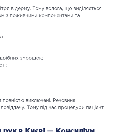
тря в дерму. Тому волога, що виділяється
азом з поживними компонентами та
т:
АВМАТОЛОГІЯ ТА
ТОПЕДІЯ
дрібних зморшок;
рювання опорно-рухового апарату
ті;
ункт (травматологічний пункт)
оперативних втручань
и повністю виключені. Речовина
пловіддачу. Тому під час процедури пацієнт
 рук в Києві — Консиліум