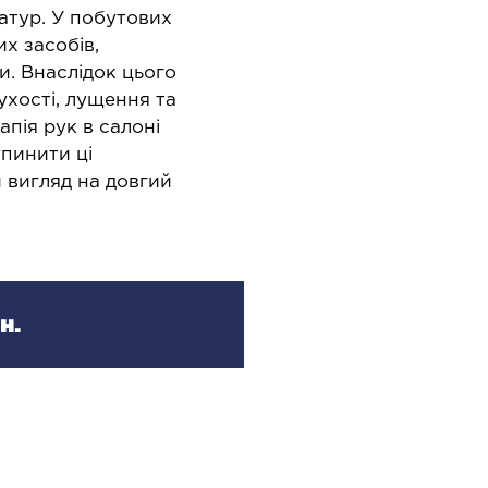
Онколо
апароскопія в урології
атур. У побутових
Онкоу
х засобів,
апароскопія в хірургії
и. Внаслідок цього
Хіміот
ухості, лущення та
пія рук в салоні
пинити ці
 вигляд на довгий
ЛОР-ЗАХВОРЮВАННЯ
ПЛ
н.
ахворювання горла і гортані
Операт
навко
ахворювання носа
Хірург
ахворювання вух
патоло
Хірург
Естети