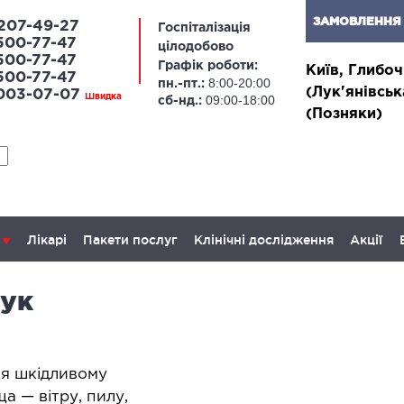
ЗАМОВЛЕННЯ 
207-49-27
Госпіталізація
500-77-47
цілодобово
500-77-47
Графік роботи:
Київ, Глибоч
500-77-47
8:00-20:00
пн.-пт.:
(Лук'янівськ
 003-07-07
Швидка
09:00-18:00
сб-нд.:
(Позняки)
Лікарі
Пакети послуг
Клінічні дослідження
Акції
рук
ЛАПАРОСКОПІЧНА ХІРУРГІЯ
ОН
апароскопія в гінекології
Онкогі
ся шкідливому
залоз
апароскопія в онкології
 — вітру, пилу,