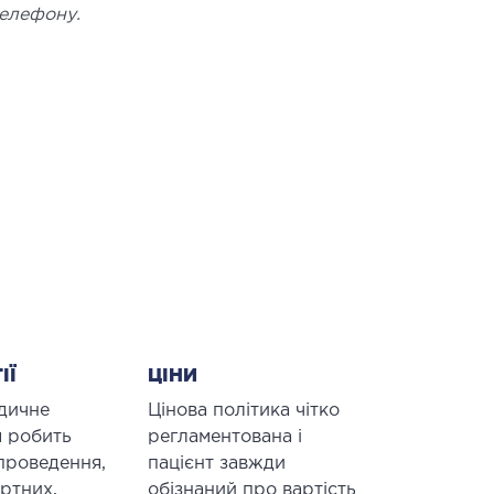
телефону.
ІЇ
ЦІНИ
дичне
Цінова політика чітко
 робить
регламентована і
проведення,
пацієнт завжди
артних,
обізнаний про вартість