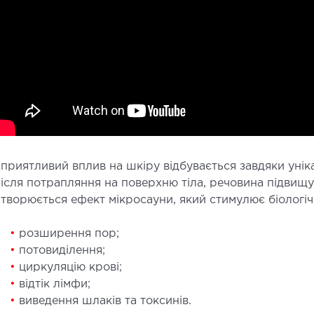
СТАЦІОНАР
ДІ
ірургічний стаціонар
УЗД
алата інтенсивної терапії
УЗД ма
ерапевтичний стаціонар
Електр
едичне транспортування у Києві та
Лабор
бласті (Перевезення хворих)
Ендос
приятливий вплив на шкіру відбувається завдяки унік
видка допомога в Києві
ісля потрапляння на поверхню тіла, речовина підвищу
творюється ефект мікросауни, який стимулює біологіч
НЕЙРОХІРУРГІЯ
НЕ
•
розширення пор;
•
потовиділення;
ідділення нейрохірургії
Неврол
•
циркуляцію крові;
•
відтік лімфи;
•
виведення шлаків та токсинів.