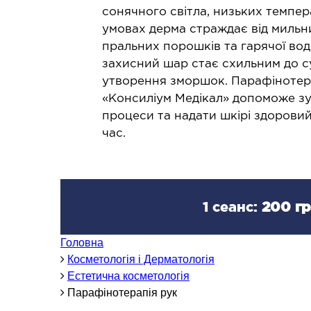
Проктологія
Л
сонячного світла, низьких темпер
Мамологія
умовах дерма страждає від мильни
Л
пральних порошків та гарячої вод
Баріатрична хірургія
захисний шар стає схильним до с
Гінекологія
утворення зморшок. Парафінотера
Подологія
«Консиліум Медікал» допоможе зу
Щелепно-лицьова хірургія
процеси та надати шкірі здоровий
Герніологія
час.
ТЕРАПЕВТИЧНИЙ НАПРЯМ
1 сеанс:
200 гр
Алергологія
З
Кардіологія
З
Головна
Ревматологія
З
Косметологія і Дерматологія
Ендокринологія
Естетична косметологія
Гастроентерологія
Парафінотерапія рук
Дієтологія і нутриціологія