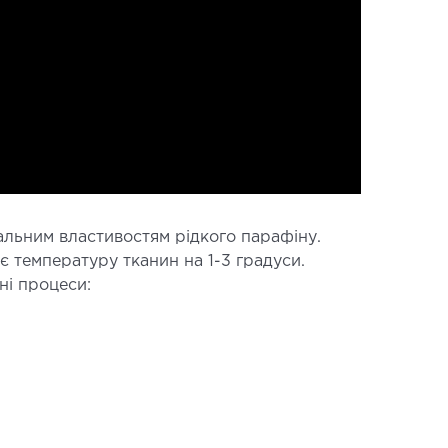
АГНОСТИКА
гістральних судин
окардіограма (ЕКГ)
аторна діагностика
копія
альним властивостям рідкого парафіну.
є температуру тканин на 1-3 градуси.
ні процеси:
ВРОЛОГІЯ
огія