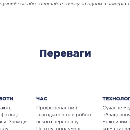
ручний час або залишайте заявку за одним з номерів 
Переваги
БОТИ
ЧАС
ТЕХНОЛОГ
дають
Професіоналізм і
Сучасне ме
 фахівці
злагодженість в роботі
обладнання
асу. Завжди
всього персоналу
можливим 
слуг
Центру, продумані
крім станд