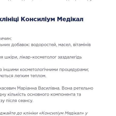
клініці Консиліум Медікал
ичин:
них добавок: водоростей, масел, вітамінів
 шкіри, лікар-косметолог заздалегідь
 з іншими косметологічними процедурами;
уються легким теплом.
укасевич Маріанна Василівна. Вона ретельно
ну кількість основного компонента та
у після сеансу.
джайте до клініки «Консиліум Медікал» у