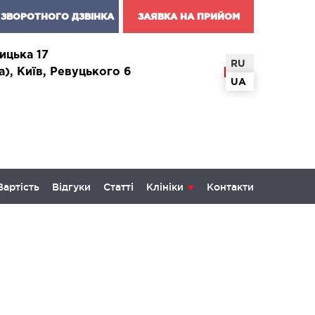
ЗВОРОТНОГО ДЗВІНКА
ЗАЯВКА НА ПРИЙОМ
ицька 17
RU
а), Київ, Ревуцького 6
UA
Вартість
Відгуки
Статті
Клініки
Контакти
КОЛОГІЯ ТА ОНКОХІРУРГІЯ
некологія і хвороби молочної
и