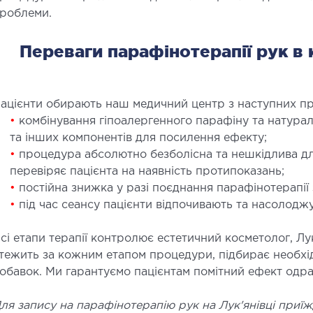
роблеми.
Переваги парафінотерапії рук в 
ацієнти обирають наш медичний центр з наступних пр
•
комбінування гіпоалергенного парафіну та натураль
та інших компонентів для посилення ефекту;
•
процедура абсолютно безболісна та нешкідлива для
перевіряє пацієнта на наявність протипоказань;
•
постійна знижка у разі поєднання парафінотерапії
•
під час сеансу пацієнти відпочивають та насолодж
сі етапи терапії контролює естетичний косметолог, Л
тежить за кожним етапом процедури, підбирає необхід
обавок. Ми гарантуємо пацієнтам помітний ефект одраз
ля запису на парафінотерапію рук на Лук'янівці приїж