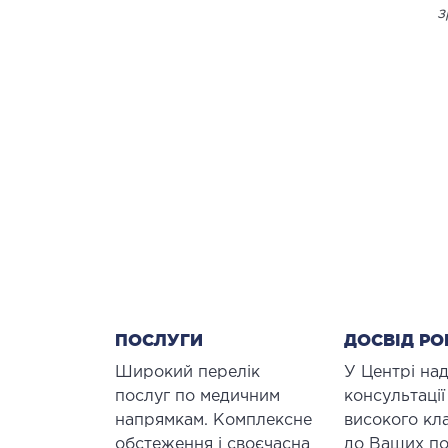
з
ПОСЛУГИ
ДОСВІД РО
Широкий перелік
У Центрі на
послуг по медичним
консультації
напрямкам. Комплексне
високого кл
обстеження і своєчасна
до Ваших по