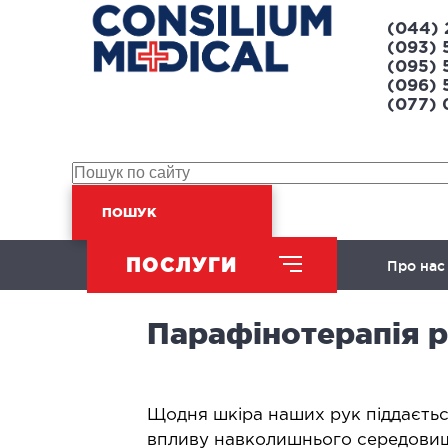
(044) 
(093) 
(095) 
(096) 
(077)
ПОШУК
ПОСЛУГИ
Про нас
Парафінотерапія 
ХІРУРГІЧНИЙ НАПРЯМ
Абдомінальна хірургія
Л
Щодня шкіра наших рук піддаєть
Урологія
Л
впливу навколишнього середовища