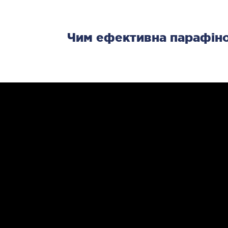
Естети
Пласти
Чим ефективна парафіно
ЛІКУВАННЯ ЗАХВОРЮВАНЬ
МА
ПЕЧІНКИ І ЖОВЧНИХ ПРОТОК
Малоін
УЗД
ікування хвороб печінки
ірургія печінки і жовчних проток