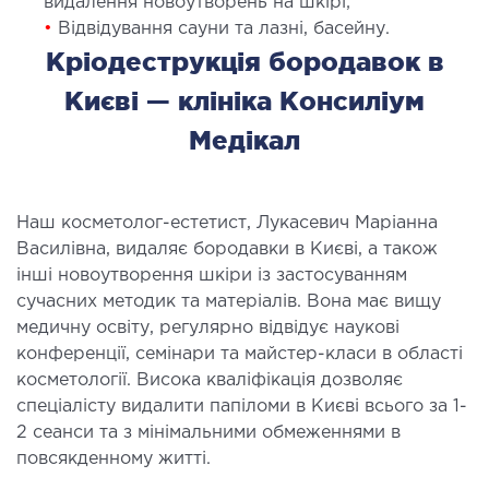
видалення новоутворень на шкірі;
•
Відвідування сауни та лазні, басейну.
ОСТЕОПАТІЯ/РЕАБІЛІТОЛОГІЯ
Кріодеструкція бородавок в
ворювання
Києві — клініка Консиліум
оди лікування
Медікал
СУДИННА ХІРУРГІЯ
Наш косметолог-естетист, Лукасевич Маріанна
бологія
Василівна, видаляє бородавки в Києві, а також
інші новоутворення шкіри із застосуванням
еріальна хірургія
сучасних методик та матеріалів. Вона має вищу
медичну освіту, регулярно відвідує наукові
ТРАВМАТОЛОГІЯ ТА ОРТОПЕДІЯ
конференції, семінари та майстер-класи в області
косметології. Висока кваліфікація дозволяє
ворювання опорно-рухового апарату
спеціалісту видалити папіломи в Києві всього за 1-
вмпункт (травматологічний пункт)
2 сеанси та з мінімальними обмеженнями в
повсякденному житті.
и оперативних втручань