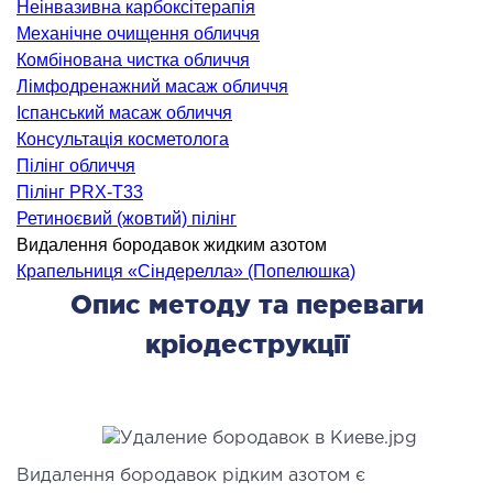
Неінвазивна карбоксітерапія
ідкладна терапія
Механічне очищення обличчя
рологія
Комбінована чистка обличчя
іативна допомога
Лімфодренажний масаж обличчя
Іспанський масаж обличчя
ьмонологія
Консультація косметолога
апія
Пілінг обличчя
Пілінг PRX-T33
ЛОР-ЗАХВОРЮВАННЯ
Ретиноєвий (жовтий) пілінг
Видалення бородавок жидким азотом
ворювання горла і гортані
Крапельниця «Сіндерелла» (Попелюшка)
Опис методу та переваги
ворювання носа
ворювання вух
кріодеструкції
ПЛАСТИЧНА І ЛОР-ХІРУРГІЯ
ративне лікування порожнини носа і
Видалення бородавок рідким азотом є
колоносових пазух