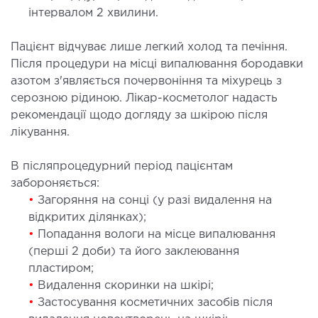
МАГНІТНО-РЕЗОНАНСНА
інтервалом 2 хвилини.
ТОМОГРАФІЯ (МРТ)
Пацієнт відчуває лише легкий холод та печіння.
 внутрішніх органів
Після процедури на місці випалювання бородавки
 голови
азотом з'являється почервоніння та міхурець з
серозною рідиною. Лікар-косметолог надасть
 молочних залоз з імплантами і без
рекомендації щодо догляду за шкірою після
 суглобів
лікування.
 хребта
В післяпроцедурний період пацієнтам
НЕЙРОХІРУРГІЯ
забороняється:
•
Загоряння на сонці (у разі видалення на
відкритих ділянках);
ділення нейрохірургії
•
Попадання вологи на місце випалювання
(перші 2 доби) та його заклеювання
НЕВРОЛОГІЯ
пластиром;
•
Видалення скоринки на шкірі;
рологія
•
Застосування косметичних засобів після