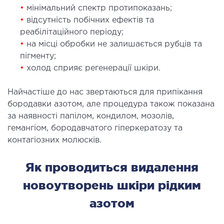
•
мінімальний спектр протипоказань;
ЛІКУВАННЯ ЗАХВОРЮВАНЬ
•
відсутність побічних ефектів та
ПЕЧІНКИ І ЖОВЧНИХ ПРОТОК
реабілітаційного періоду;
•
на місці обробки не залишається рубців та
ування хвороб печінки
пігменту;
•
холод сприяє регенерації шкіри.
ургія печінки і жовчних проток
Найчастіше до нас звертаються для припікання
МАЛОІНВАЗИВНА ХІРУРГІЯ
бородавки азотом, але процедура також показана
за наявності папілом, кондилом, мозолів,
оінвазивні операції під контролем УЗД
гемангіом, бородавчатого гіперкератозу та
контагіозних молюсків.
НЕВІДКЛАДНА ХІРУРГІЯ
Як проводиться видалення
дкладна хірургія в клініці
новоутворень шкіри рідким
азотом
СТАЦІОНАР