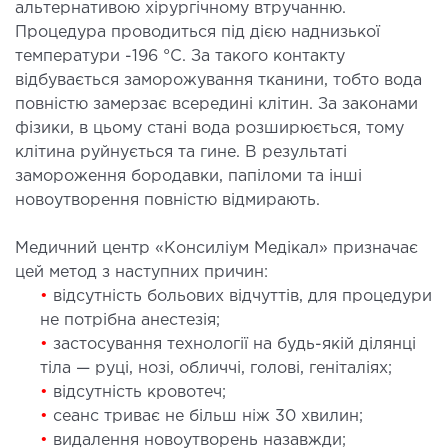
альтернативою хірургічному втручанню.
ургічне лікування захворювань та патологій
Процедура проводиться під дією наднизької
ані і глотки
температури -196 °C. За такого контакту
ургічне лікування хропіння
відбувається заморожування тканини, тобто вода
етична хірургія обличчя
повністю замерзає всередині клітин. За законами
фізики, в цьому стані вода розширюється, тому
етична хірургія тіла
клітина руйнується та гине. В результаті
стична урологія
замороження бородавки, папіломи та інші
новоутворення повністю відмирають.
КОСМЕТОЛОГІЯ І ДЕРМАТОЛОГІЯ
Медичний центр «Консиліум Медікал» призначає
ратна косметологія
цей метод з наступних причин:
•
відсутність больових відчуттів, для процедури
матологія
не потрібна анестезія;
єкційна косметологія
•
застосування технології на будь-якій ділянці
ерна косметологія
тіла — руці, нозі, обличчі, голові, геніталіях;
ерна епіляція
•
відсутність кровотеч;
•
сеанс триває не більш ніж 30 хвилин;
етична косметологія
•
видалення новоутворень назавжди;