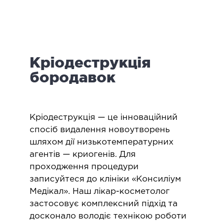
логія
ктологія
ологія
іатрична хірургія
Кріодеструкція
екологія
ологія
бородавок
епно-лицьова хірургія
ніологія
Кріодеструкція — це інноваційний
ЛАПАРОСКОПІЧНА ХІРУРГІЯ
спосіб видалення новоутворень
шляхом дії низькотемпературних
агентів — криогенів. Для
ароскопія в гінекології
проходження процедури
ароскопія в онкології
записуйтеся до клініки «Консиліум
ароскопія в урології
Медікал». Наш лікар-косметолог
ароскопія в хірургії
застосовує комплексний підхід та
досконало володіє технікою роботи