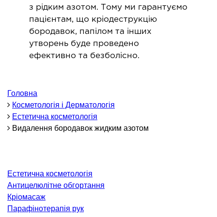
ОНКОЛОГІЯ ТА ОНКОХІРУРГІЯ
з рідким азотом. Тому ми гарантуємо
пацієнтам, що кріодеструкцію
огінекологія і хвороби молочної залози
бородавок, папілом та інших
утворень буде проведено
ологія та онкохірургія
ефективно та безболісно.
оурологія
іотерапія
Головна
ТЕРАПЕВТИЧНИЙ НАПРЯМ
Косметологія і Дерматологія
Естетична косметологія
ргологія
Видалення бородавок жидким азотом
діологія
матологія
окринологія
Естетична косметологія
троентерологія
Антицелюлітне обгортання
Кріомасаж
ологія і нутриціологія
Парафінотерапія рук
ологія