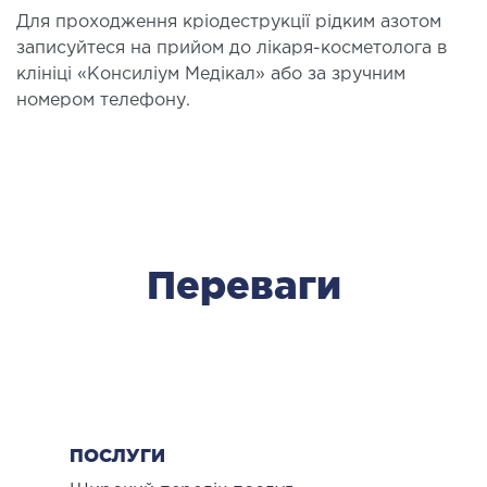
Для проходження кріодеструкції рідким азотом
ДЕТОКСИКАЦІЯ ТА ЕКСТРАКЦІЙНА
записуйтеся на прийом до лікаря-косметолога в
ТЕРАПІЯ
клініці «Консиліум Медікал» або за зручним
номером телефону.
оксикація
змаферез і гемосорбція
ПЕДІАТРІЯ
Переваги
іатрія послуги
ПОСЛУГИ