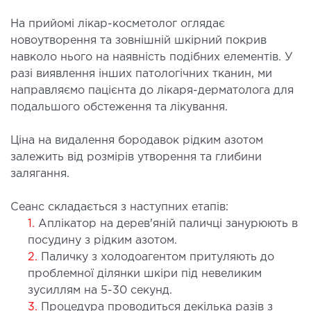
ургічний стаціонар
На прийомі лікар-косметолог оглядає
ата інтенсивної терапії
новоутворення та зовнішній шкірний покрив
апевтичний стаціонар
навколо нього на наявність подібних елементів. У
разі виявлення інших патологічних тканин, ми
ичне транспортування у Києві та області
направляємо пацієнта до лікаря-дерматолога для
ревезення хворих)
подальшого обстеження та лікування.
дка допомога в Києві
Ціна на видалення бородавок рідким азотом
ДІАГНОСТИКА
залежить від розмірів утворення та глибини
залягання.
Д
Сеанс складається з наступних етапів:
 магістральних судин
1.
Аплікатор на дерев'яній паличці занурюють в
ктрокардіограма (ЕКГ)
посудину з рідким азотом.
ораторна діагностика
2.
Паличку з холодоагентом притуляють до
оскопія
проблемної ділянки шкіри під невеликим
зусиллям на 5-30 секунд.
3.
Процедура проводиться декілька разів з