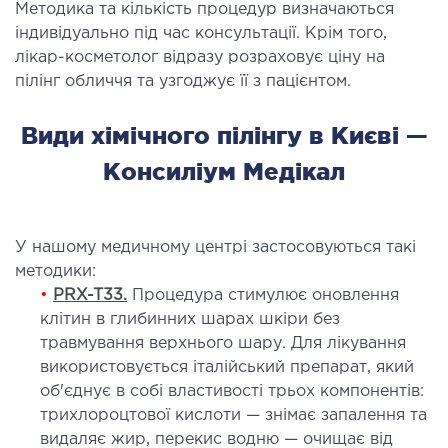
Методика та кількість процедур визначаються
ургічний стаціонар
індивідуально під час консультації. Крім того,
ата інтенсивної терапії
лікар-косметолог відразу розраховує ціну на
пілінг обличчя та узгоджує її з пацієнтом.
апевтичний стаціонар
ичне транспортування у Києві та області
Види хімічного пілінгу в Києві —
ревезення хворих)
дка допомога в Києві
Консиліум Медікал
ДІАГНОСТИКА
У нашому медичному центрі застосовуються такі
методики:
Д
•
PRX-T33.
Процедура стимулює оновлення
 магістральних судин
клітин в глибинних шарах шкіри без
ктрокардіограма (ЕКГ)
травмування верхнього шару. Для лікування
ораторна діагностика
використовується італійський препарат, який
об'єднує в собі властивості трьох компонентів:
оскопія
трихлороцтової кислоти — знімає запалення та
видаляє жир, перекис водню — очищає від