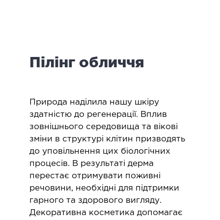
логія
ктологія
ологія
іатрична хірургія
Пілінг обличчя
екологія
ологія
епно-лицьова хірургія
ніологія
Природа наділила нашу шкіру
здатністю до регенерації. Вплив
зовнішнього середовища та вікові
ЛАПАРОСКОПІЧНА ХІРУРГІЯ
зміни в структурі клітин призводять
до уповільнення цих біологічних
ароскопія в гінекології
процесів. В результаті дерма
ароскопія в онкології
перестає отримувати поживні
ароскопія в урології
речовини, необхідні для підтримки
ароскопія в хірургії
гарного та здорового вигляду.
Декоративна косметика допомагає