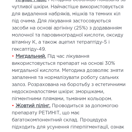
чутливої шкіри. Найчастіше використовується
ОСТЕОПАТІЯ/РЕАБІЛІТОЛОГІЯ
для видалення набряків, мішків та темних кіл
під очима. Для лікування застосовуються
ворювання
засоби на основі аргініну (25%) з додаванням
оди лікування
молочної та паровиноградної кислоти, оксиду
вітаміну К, а також ацетил тетраптіду-5 і
гексаптіду-49.
СУДИННА ХІРУРГІЯ
•
Мигдальний.
Під час лікування
використовується препарат на основі 30%
бологія
мигдальної кислоти. Методика дозволяє зняти
еріальна хірургія
запалення та нормалізувати роботу сальних
залоз. Розрахована на боротьбу з естетичними
недосконалостями шкіри: зморшками,
ТРАВМАТОЛОГІЯ ТА ОРТОПЕДІЯ
пігментними плямами, тьмяним кольором.
•
Жовтий пілінг.
Проводиться за допомогою
ворювання опорно-рухового апарату
препарату РЕТИНІТ, що має
вмпункт (травматологічний пункт)
багатокомпонентний склад. Процедура
и оперативних втручань
підходить для усунення гіперпігментації, ознак