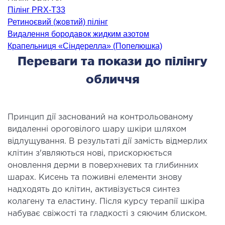
Пілінг PRX-T33
ургічне лікування захворювань та патологій
Ретиноєвий (жовтий) пілінг
ані і глотки
Видалення бородавок жидким азотом
ургічне лікування хропіння
Крапельниця «Сіндерелла» (Попелюшка)
етична хірургія обличчя
Переваги та покази до пілінгу
етична хірургія тіла
обличчя
стична урологія
КОСМЕТОЛОГІЯ І ДЕРМАТОЛОГІЯ
Принцип дії заснований на контрольованому
видаленні ороговілого шару шкіри шляхом
ратна косметологія
відлущування. В результаті дії замість відмерлих
матологія
клітин з'являються нові, прискорюється
оновлення дерми в поверхневих та глибинних
єкційна косметологія
шарах. Кисень та поживні елементи знову
ерна косметологія
надходять до клітин, активізується синтез
ерна епіляція
колагену та еластину. Після курсу терапії шкіра
етична косметологія
набуває свіжості та гладкості з сяючим блиском.