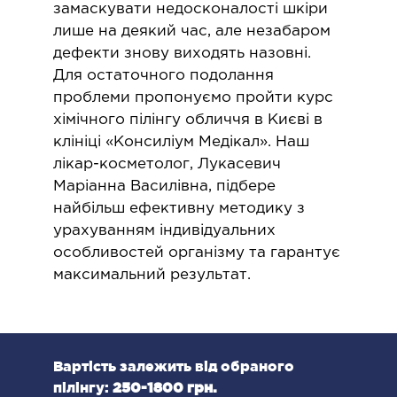
замаскувати недосконалості шкіри
ОНКОЛОГІЯ ТА ОНКОХІРУРГІЯ
лише на деякий час, але незабаром
дефекти знову виходять назовні.
огінекологія і хвороби молочної залози
Для остаточного подолання
ологія та онкохірургія
проблеми пропонуємо пройти курс
оурологія
хімічного пілінгу обличчя в Києві в
іотерапія
клініці «Консиліум Медікал». Наш
лікар-косметолог, Лукасевич
ТЕРАПЕВТИЧНИЙ НАПРЯМ
Маріанна Василівна, підбере
найбільш ефективну методику з
урахуванням індивідуальних
ргологія
особливостей організму та гарантує
діологія
максимальний результат.
матологія
окринологія
троентерологія
ологія і нутриціологія
Вартість залежить від обраного
пілінгу:
250-1800 грн.
ологія