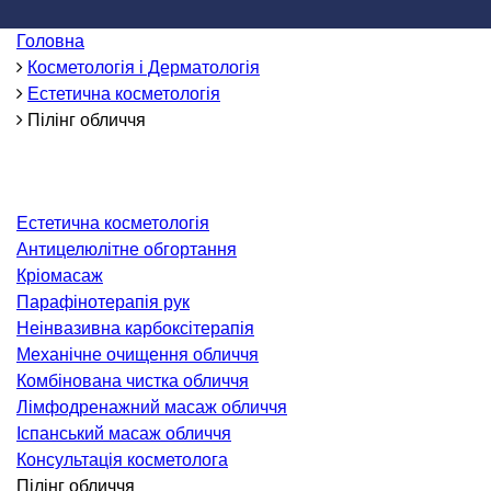
ідкладна терапія
Головна
рологія
Косметологія і Дерматологія
іативна допомога
Естетична косметологія
ьмонологія
Пілінг обличчя
апія
ЛОР-ЗАХВОРЮВАННЯ
Естетична косметологія
Антицелюлітне обгортання
ворювання горла і гортані
Кріомасаж
ворювання носа
Парафінотерапія рук
Неінвазивна карбоксітерапія
ворювання вух
Механічне очищення обличчя
Комбінована чистка обличчя
ПЛАСТИЧНА І ЛОР-ХІРУРГІЯ
Лімфодренажний масаж обличчя
Іспанський масаж обличчя
ративне лікування порожнини носа і
Консультація косметолога
колоносових пазух
Пілінг обличчя