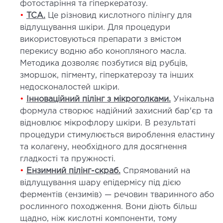
фотостаріння та гіперкератозу.
•
TCA.
Це різновид кислотного пілінгу для
ДЕТОКСИКАЦІЯ ТА ЕКСТРАКЦІЙНА
відлущування шкіри. Для процедури
ТЕРАПІЯ
використовуються препарати з вмістом
перекису водню або конопляного масла.
оксикація
Методика дозволяє позбутися від рубців,
змаферез і гемосорбція
зморшок, пігменту, гіперкатерозу та інших
недосконалостей шкіри.
•
Інноваційний пілінг з мікроголками.
Унікальна
ПЕДІАТРІЯ
формула створює надійний захисний бар'єр та
відновлює мікрофлору шкіри. В результаті
іатрія послуги
процедури стимулюється вироблення еластину
та колагену, необхідного для досягнення
гладкості та пружності.
•
Ензимний пілінг-скраб.
Спрямований на
відлущування шару епідермісу під дією
ферментів (ензимів) — речовин тваринного або
рослинного походження. Вони діють більш
щадно, ніж кислотні компоненти, тому