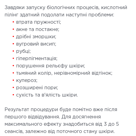
Завдяки запуску біологічних процесів, кислотний
ЛІКУВАННЯ ЗАХВОРЮВАНЬ
пілінг здатний подолати наступні проблеми:
ПЕЧІНКИ І ЖОВЧНИХ ПРОТОК
•
втрата пружності;
•
акне та постакне;
ування хвороб печінки
•
дрібні зморшки;
ургія печінки і жовчних проток
•
вугровий висип;
•
рубці;
•
гіперпігментація;
МАЛОІНВАЗИВНА ХІРУРГІЯ
•
порушення рельєфу шкіри;
•
тьмяний колір, нерівномірний відтінок;
оінвазивні операції під контролем УЗД
•
купероз;
•
розширені пори;
НЕВІДКЛАДНА ХІРУРГІЯ
•
сухість та в'ялість шкіри.
дкладна хірургія в клініці
Результат процедури буде помітно вже після
першого відвідування. Для досягнення
максимального ефекту знадобиться від 3 до 5
СТАЦІОНАР
сеансів, залежно від поточного стану шкіри.