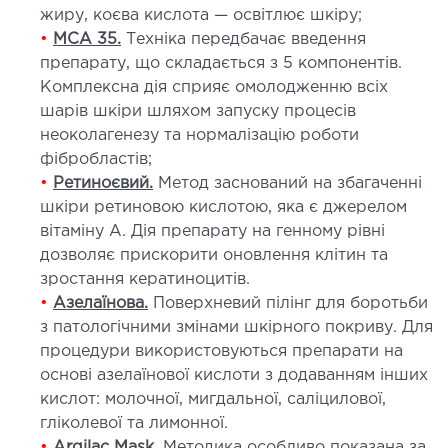
МАГНІТНО-РЕЗОНАНСНА
жиру, коєва кислота — освітлює шкіру;
ТОМОГРАФІЯ (МРТ)
•
MCA 35.
Техніка передбачає введення
препарату, що складається з 5 компонентів.
 внутрішніх органів
Комплексна дія сприяє омолодженню всіх
шарів шкіри шляхом запуску процесів
 голови
неоколагенезу та нормалізацію роботи
 молочних залоз з імплантами і без
фібробластів;
 суглобів
•
Ретиноєвий.
Метод заснований на збагаченні
 хребта
шкіри ретиновою кислотою, яка є джерелом
вітаміну А. Дія препарату на генному рівні
дозволяє прискорити оновлення клітин та
НЕЙРОХІРУРГІЯ
зростання кератиноцитів.
•
Азелаїнова.
Поверхневий пілінг для боротьби
ділення нейрохірургії
з патологічними змінами шкірного покриву. Для
процедури використовуються препарати на
НЕВРОЛОГІЯ
основі азелаїнової кислоти з додаванням інших
кислот: молочної, мигдальної, саліцилової,
рологія
гліколевої та лимонної.
•
Argilac Mask.
Методика особливо показана за