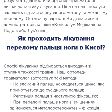
результаті діагностики ортопед-травматолог
визначає тактику лікування. Ціна на наші послуги
ДЕТОКСИКАЦІЯ ТА ЕКСТРАКЦІЙНА
залежить від застосовуваного методу та механізму
ТЕРАПІЯ
перелому. Остаточну вартість Ви дізнаєтесь в
адміністраторів клініки «Консиліум Медікал» на
оксикація
Подолі або Лук'янівці.
змаферез і гемосорбція
Як проходить лікування
перелому пальця ноги в Києві?
ПЕДІАТРІЯ
іатрія послуги
Спосіб лікування підбирається виходячи зі
ступеня тяжкості травми. Наш ортопед-
травматолог застосовує такі методи:
•
На зламаний палець накладається шина, яка
примотується до сусіднього пальця;
•
Репозиція пальця з наступною фіксацією;
•
При переломі пальців ноги зі зміщенням
здійснюється металоостеосинтез – фіксація