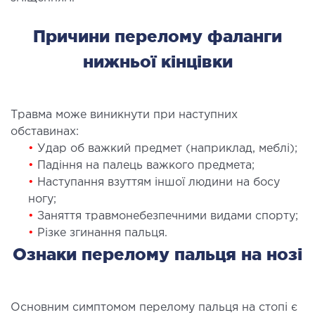
ургічний стаціонар
Причини перелому фаланги
ата інтенсивної терапії
нижньої кінцівки
апевтичний стаціонар
ичне транспортування у Києві та області
ревезення хворих)
Травма може виникнути при наступних
дка допомога в Києві
обставинах:
•
Удар об важкий предмет (наприклад, меблі);
ДІАГНОСТИКА
•
Падіння на палець важкого предмета;
•
Наступання взуттям іншої людини на босу
Д
ногу;
 магістральних судин
•
Заняття травмонебезпечними видами спорту;
•
Різке згинання пальця.
ктрокардіограма (ЕКГ)
Ознаки перелому пальця на нозі
ораторна діагностика
оскопія
Основним симптомом перелому пальця на стопі є