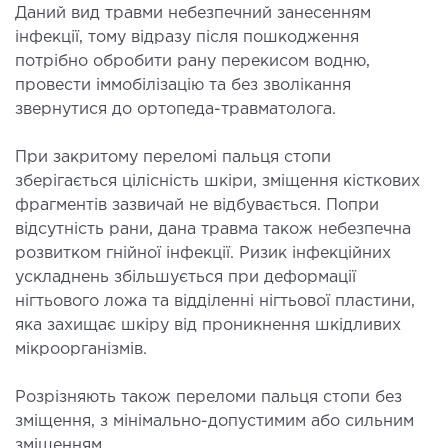
Даний вид травми небезпечний занесенням
ЛІКУВАННЯ ЗАХВОРЮВАНЬ
інфекції, тому відразу після пошкодження
ПЕЧІНКИ І ЖОВЧНИХ ПРОТОК
потрібно обробити рану перекисом водню,
провести іммобілізацію та без зволікання
звернутися до ортопеда-травматолога.
ування хвороб печінки
ургія печінки і жовчних проток
При закритому переломі пальця стопи
зберігається цілісність шкіри, зміщення кісткових
МАЛОІНВАЗИВНА ХІРУРГІЯ
фрагментів зазвичай не відбувається. Попри
відсутність рани, дана травма також небезпечна
оінвазивні операції під контролем УЗД
розвитком гнійної інфекції. Ризик інфекційних
ускладнень збільшується при деформації
нігтьового ложа та відділенні нігтьової пластини,
НЕВІДКЛАДНА ХІРУРГІЯ
яка захищає шкіру від проникнення шкідливих
мікроорганізмів.
дкладна хірургія в клініці
Розрізняють також переломи пальця стопи без
СТАЦІОНАР
зміщення, з мінімально-допустимим або сильним
зміщенням.