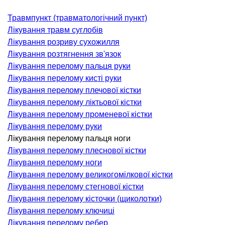
ідкладна терапія
Травмпункт (травматологічний пункт)
рологія
Лікування травм суглобів
іативна допомога
Лікування розриву сухожилля
ьмонологія
Лікування розтягнення зв'язок
Лікування перелому пальця руки
апія
Лікування перелому кисті руки
Лікування перелому плечової кістки
ЛОР-ЗАХВОРЮВАННЯ
Лікування перелому ліктьової кістки
Лікування перелому променевої кістки
ворювання горла і гортані
Лікування перелому руки
ворювання носа
Лікування перелому пальця ноги
Лікування перелому плеснової кістки
ворювання вух
Лікування перелому ноги
Лікування перелому великогомілкової кістки
ПЛАСТИЧНА І ЛОР-ХІРУРГІЯ
Лікування перелому стегнової кістки
Лікування перелому кісточки (щиколотки)
ративне лікування порожнини носа і
Лікування перелому ключиці
колоносових пазух
Лікування перелому ребер