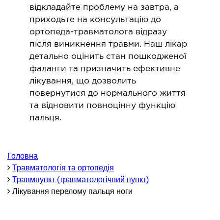
ОНКОЛОГІЯ ТА ОНКОХІРУРГІЯ
відкладайте проблему на завтра, а
приходьте на консультацію до
огінекологія і хвороби молочної залози
ортопеда-травматолога відразу
після виникнення травми. Наш лікар
ологія та онкохірургія
детально оцінить стан пошкодженої
оурологія
фаланги та призначить ефективне
іотерапія
лікування, що дозволить
повернутися до нормального життя
ТЕРАПЕВТИЧНИЙ НАПРЯМ
та відновити повноцінну функцію
пальця.
ргологія
діологія
Головна
матологія
Травматологія та ортопедія
окринологія
Травмпункт (травматологічний пункт)
троентерологія
Лікування перелому пальця ноги
ологія і нутриціологія
ологія