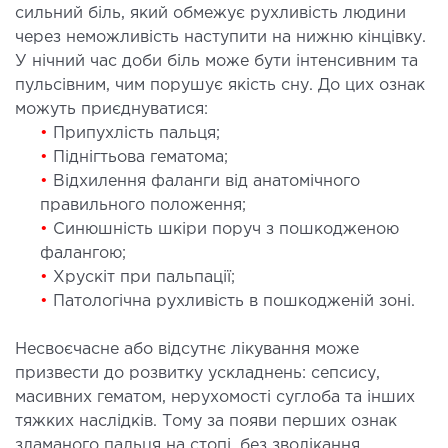
МАГНІТНО-РЕЗОНАНСНА
сильний біль, який обмежує рухливість людини
ТОМОГРАФІЯ (МРТ)
через неможливість наступити на нижню кінцівку.
У нічний час доби біль може бути інтенсивним та
 внутрішніх органів
пульсівним, чим порушує якість сну. До цих ознак
можуть приєднуватися:
 голови
•
Припухлість пальця;
 молочних залоз з імплантами і без
•
Піднігтьова гематома;
 суглобів
•
Відхилення фаланги від анатомічного
 хребта
правильного положення;
•
Синюшність шкіри поруч з пошкодженою
фалангою;
НЕЙРОХІРУРГІЯ
•
Хрускіт при пальпації;
•
Патологічна рухливість в пошкодженій зоні.
ділення нейрохірургії
Несвоєчасне або відсутнє лікування може
НЕВРОЛОГІЯ
призвести до розвитку ускладнень: сепсису,
масивних гематом, нерухомості суглоба та інших
тяжких наслідків. Тому за появи перших ознак
рологія
зламаного пальця на стопі, без зволікання