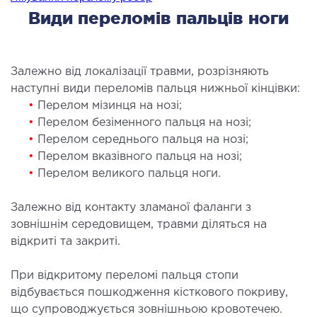
Види переломів пальців ноги
ургічне лікування захворювань та патологій
ані і глотки
ургічне лікування хропіння
Залежно від локалізації травми, розрізняють
етична хірургія обличчя
наступні види переломів пальця нижньої кінцівки:
етична хірургія тіла
•
Перелом мізинця на нозі;
стична урологія
•
Перелом безіменного пальця на нозі;
•
Перелом середнього пальця на нозі;
КОСМЕТОЛОГІЯ І ДЕРМАТОЛОГІЯ
•
Перелом вказівного пальця на нозі;
•
Перелом великого пальця ноги.
ратна косметологія
Залежно від контакту зламаної фаланги з
матологія
зовнішнім середовищем, травми діляться на
єкційна косметологія
відкриті та закриті.
ерна косметологія
ерна епіляція
При відкритому переломі пальця стопи
відбувається пошкодження кісткового покриву,
етична косметологія
що супроводжується зовнішньою кровотечею.