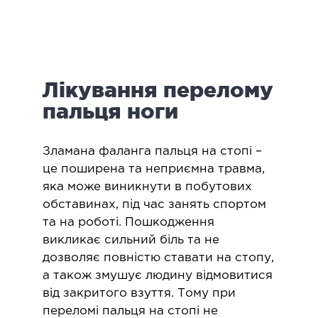
логія
ктологія
ологія
іатрична хірургія
Лікування перелому
екологія
ологія
пальця ноги
епно-лицьова хірургія
ніологія
​Зламана фаланга пальця на стопі –
це поширена та неприємна травма,
ЛАПАРОСКОПІЧНА ХІРУРГІЯ
яка може виникнути в побутових
обставинах, під час занять спортом
та на роботі. Пошкодження
ароскопія в гінекології
викликає сильний біль та не
ароскопія в онкології
дозволяє повністю ставати на стопу,
ароскопія в урології
а також змушує людину відмовитися
ароскопія в хірургії
від закритого взуття. Тому при
переломі пальця на стопі не