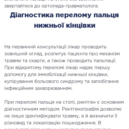
звертайтеся до ортопеда-травматолога.
ОСТЕОПАТІЯ/РЕАБІЛІТОЛОГІЯ
Діагностика перелому пальця
нижньої кінцівки
ворювання
оди лікування
На первинній консультації лікар проводить
СУДИННА ХІРУРГІЯ
зовнішній огляд, розпитує пацієнта про механізм
травми та скарги, а також проводить пальпації.
бологія
При відкритому переломі лікар надає першу
еріальна хірургія
допомогу для іммобілізації нижньої кінцівки,
купірування больового синдрому та запобігання
інфекційним захворюванням.
ТРАВМАТОЛОГІЯ ТА ОРТОПЕДІЯ
При переломі пальця на стопі, рентген є основним
ворювання опорно-рухового апарату
діагностичним методом. Рентгенографія дозволяє
вмпункт (травматологічний пункт)
не лише ідентифікувати травму, а й визначити її
и оперативних втручань
різновид та локалізацію пошкодження. В