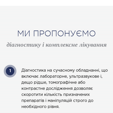
ЛІКУВАННЯ ЗАХВОРЮВАНЬ
ПЕЧІНКИ І ЖОВЧНИХ ПРОТОК
ування хвороб печінки
МИ ПРОПОНУЄМО
ургія печінки і жовчних проток
діагностику і комплексне лікування
МАЛОІНВАЗИВНА ХІРУРГІЯ
оінвазивні операції під контролем УЗД
Діагностика на сучасному обладнанні, що
1
включає лабораторне, ультразвукове і,
НЕВІДКЛАДНА ХІРУРГІЯ
дещо рідше, томографічне або
контрастне дослідження дозволяє
дкладна хірургія в клініці
скоротити кількість призначених
препаратів і маніпуляцій строго до
СТАЦІОНАР
необхідного рівня.