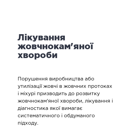
логія
ктологія
ологія
іатрична хірургія
Лікування
екологія
ологія
жовчнокам'яної
епно-лицьова хірургія
хвороби
ніологія
ЛАПАРОСКОПІЧНА ХІРУРГІЯ
Порушення виробництва або
утилізації жовчі в жовчних протоках
ароскопія в гінекології
і міхурі призводить до розвитку
жовчнокам'яної хвороби, лікування і
ароскопія в онкології
діагностика якої вимагає
ароскопія в урології
систематичного і обдуманого
ароскопія в хірургії
підходу.