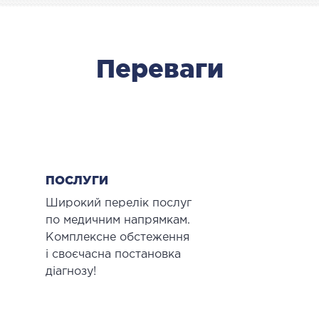
МАГНІТНО-РЕЗОНАНСНА
ТОМОГРАФІЯ (МРТ)
Переваги
 внутрішніх органів
 голови
 молочних залоз з імплантами і без
 суглобів
 хребта
ПОСЛУГИ
НЕЙРОХІРУРГІЯ
Широкий перелік послуг
по медичним напрямкам.
ділення нейрохірургії
Комплексне обстеження
і своєчасна постановка
НЕВРОЛОГІЯ
діагнозу!
рологія