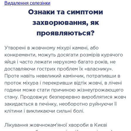
Видалення селезінки
ідкладна терапія
Ознаки та симптоми
рологія
захворювання, як
іативна допомога
ьмонологія
проявляються?
апія
Утворені в жовчному міхурі камені, або
конкременти, можуть досягати розмірів курячого
ЛОР-ЗАХВОРЮВАННЯ
яйця і часто лежати нерухомо багато років, не
доставляючи гострих проблем їх «власнику».
ворювання горла і гортані
Проте навіть невеликий камінчик, потрапивши в
ворювання носа
проток міхура і перекривши відтік жовчі, в лічені
ворювання вух
години може стати причиною жізнеугрожающего
стану. Продовжує безперервно вироблятися жовч
закидається в печінку, необоротно руйнуючи її
ПЛАСТИЧНА І ЛОР-ХІРУРГІЯ
клітини і викликаючи сильні болі.
ративне лікування порожнини носа і
Лікування жовчнокам'яної хвороби в Києві
колоносових пазух