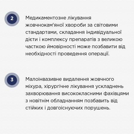
ургічний стаціонар
ата інтенсивної терапії
Медикаментозне лікування
2
апевтичний стаціонар
жовчнокам'яної хвороби за світовими
стандартами, складання індивідуальної
ичне транспортування у Києві та області
дієти і комплексу препаратів з великою
ревезення хворих)
часткою ймовірності може позбавити від
дка допомога в Києві
необхідності проведення операції.
ДІАГНОСТИКА
Малоінвазивне видалення жовчного
3
Д
міхура, хірургічне лікування ускладнень
 магістральних судин
захворювання висококласними фахівцями
ктрокардіограма (ЕКГ)
з новітнім обладнанням позбавить від
стійких і довгоіснуючих порушень.
ораторна діагностика
оскопія