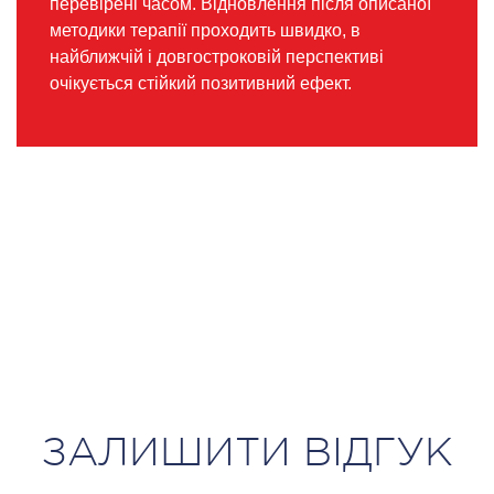
перевірені часом. Відновлення після описаної
методики терапії проходить швидко, в
найближчій і довгостроковій перспективі
очікується стійкий позитивний ефект.
ЗАЛИШИТИ ВІДГУК