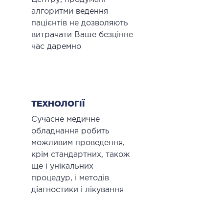
алгоритми ведення
ДЕТОКСИКАЦІЯ ТА ЕКСТРАКЦІЙНА
пацієнтів не дозволяють
ТЕРАПІЯ
витрачати Ваше безцінне
час даремно
оксикація
змаферез і гемосорбція
ПЕДІАТРІЯ
ТЕХНОЛОГІЇ
Сучасне медичне
іатрія послуги
обладнання робить
можливим проведення,
крім стандартних, також
ще і унікальних
процедур, і методів
діагностики і лікування