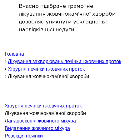
ОНКОЛОГІЯ ТА ОНКОХІРУРГІЯ
Вчасно підібране грамотне
лікування жовчнокам'яної хвороби
огінекологія і хвороби молочної залози
дозволяє уникнути ускладнень і
ологія та онкохірургія
наслідків цієї недуги.
оурологія
іотерапія
Головна
Лікування захворювань печінки і жовчних проток
ТЕРАПЕВТИЧНИЙ НАПРЯМ
Хірургія печінки і жовчних проток
Лікування жовчнокам'яної хвороби
ргологія
діологія
матологія
Хірургія печінки і жовчних проток
окринологія
Лікування жовчнокам'яної хвороби
троентерологія
Лапароскопія жовчного міхура
ологія і нутриціологія
Видалення жовчного міхура
Резекція печінки
ологія