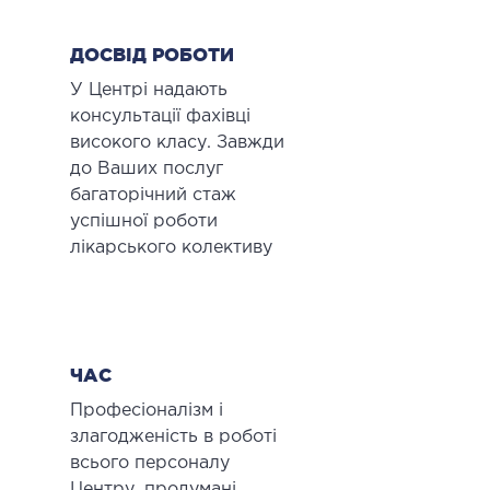
ОСТЕОПАТІЯ/РЕАБІЛІТОЛОГІЯ
ДОСВІД РОБОТИ
У Центрі надають
ворювання
консультації фахівці
оди лікування
високого класу. Завжди
до Ваших послуг
СУДИННА ХІРУРГІЯ
багаторічний стаж
успішної роботи
бологія
лікарського колективу
еріальна хірургія
ТРАВМАТОЛОГІЯ ТА ОРТОПЕДІЯ
ЧАС
ворювання опорно-рухового апарату
Професіоналізм і
вмпункт (травматологічний пункт)
злагодженість в роботі
всього персоналу
и оперативних втручань
Центру, продумані