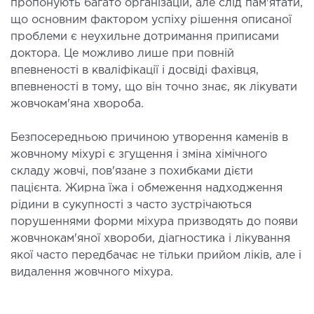
пропонують багато організацій, але слід пам'ятати,
ургічне лікування захворювань та патологій
що основним фактором успіху рішення описаної
ані і глотки
проблеми є неухильне дотримання приписами
ургічне лікування хропіння
доктора. Це можливо лише при повній
впевненості в кваліфікації і досвіді фахівця,
етична хірургія обличчя
впевненості в тому, що він точно знає, як лікувати
етична хірургія тіла
жовчокам'яна хвороба.
стична урологія
Безпосередньою причиною утворення каменів в
КОСМЕТОЛОГІЯ І ДЕРМАТОЛОГІЯ
жовчному міхурі є згущення і зміна хімічного
складу жовчі, пов'язане з похибками дієти
пацієнта. Жирна їжа і обмеження надходження
ратна косметологія
рідини в сукупності з часто зустрічаються
матологія
порушеннями форми міхура призводять до появи
єкційна косметологія
жовчнокам'яної хвороби, діагностика і лікування
ерна косметологія
якої часто передбачає не тільки прийом ліків, але і
ерна епіляція
видалення жовчного міхура.
етична косметологія