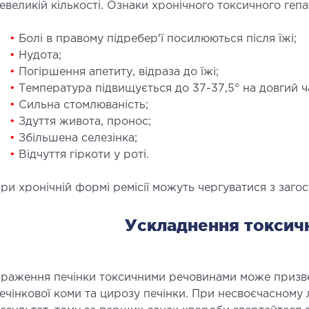
евеликій кількості. Ознаки хронічного токсичного гепа
•
Болі в правому підребер'ї посилюються після їжі;
•
Нудота;
•
Погіршення апетиту, відраза до їжі;
СУДИННА ХІРУРГІЯ
ТР
•
Температура підвищується до 37-37,5° на довгий ч
•
Сильна стомлюваність;
ОР
•
Здуття живота, пронос;
лебологія
•
Збільшена селезінка;
ртеріальна хірургія
Захво
•
Відчуття гіркоти у роті.
Травмп
Види 
ри хронічній формі ремісії можуть чергуватися з заго
Ускладнення токсич
ПЕДІАТРІЯ
едіатрія послуги
раження печінки токсичними речовинами може призвес
ечінкової коми та цирозу печінки. При несвоєчасному