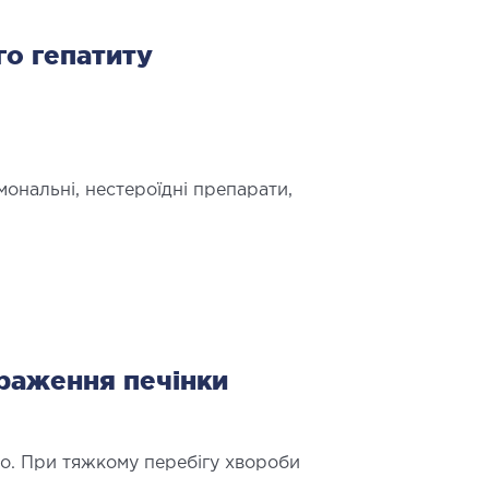
чна хірургія тіла
го гепатиту
чна урологія
мональні, нестероїдні препарати,
ЛОІНВАЗИВНА ХІРУРГІЯ
вазивні операції під контролем
раження печінки
о. При тяжкому перебігу хвороби