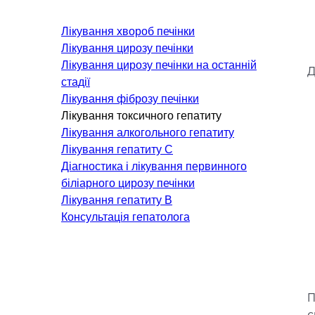
Онкологія
Лікування хвороб печінки
Невідкладна терапія
Лікування цирозу печінки
Нефрологія
Лікування цирозу печінки на останній
Д
Паліативна допомога
стадії
Лікування фіброзу печінки
Пульмонологія
Лікування токсичного гепатиту
Терапія
Лікування алкогольного гепатиту
Лікування гепатиту C
КОСМЕТОЛОГІЯ І
Діагностика і лікування первинного
ДЕРМАТОЛОГІЯ
біліарного цирозу печінки
Лікування гепатиту B
Консультація гепатолога
Апаратна косметологія
Л
Дерматологія
Х
Ін'єкційна косметологія
Лазерна косметологія
П
Лазерна епіляція