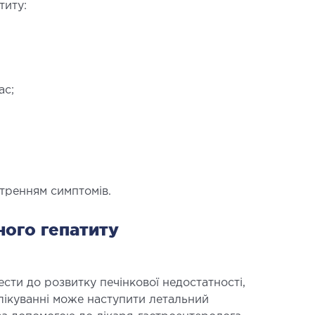
титу:
АВМАТОЛОГІЯ ТА
ас;
ТОПЕДІЯ
рювання опорно-рухового апарату
ункт (травматологічний пункт)
оперативних втручань
стренням симптомів.
ного гепатиту
ти до розвитку печінкової недостатності,
 лікуванні може наступити летальний