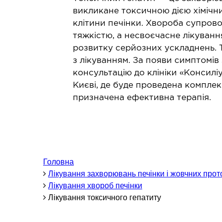
Проктологія
Л
викликане токсичною дією хімічн
Мамологія
Л
клітини печінки. Хвороба супров
Баріатрична хірургія
тяжкістю, а несвоєчасне лікуванн
розвитку серйозних ускладнень. 
Гінекологія
з лікуванням. За появи симптомів
Подологія
консультацію до клініки «Консилі
Щелепно-лицьова хірургія
Києві, де буде проведена комплек
Герніологія
призначена ефективна терапія.
ТЕРАПЕВТИЧНИЙ НАПРЯМ
Алергологія
З
Головна
Кардіологія
З
Лікування захворювань печінки і жовчних прот
Ревматологія
З
Лікування хвороб печінки
Ендокринологія
Лікування токсичного гепатиту
Гастроентерологія
Дієтологія і нутриціологія