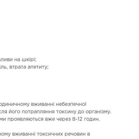
АГНОСТИКА
гістральних судин
окардіограма (ЕКГ)
ливи на шкірі;
аторна діагностика
ль, втрата апетиту;
копія
ВРОЛОГІЯ
одиничному вживанні небезпечної
сля його потрапляння токсину до організму.
огія
ми проявляються вже через 8-12 годин.
ному вживанні токсичних речовин в