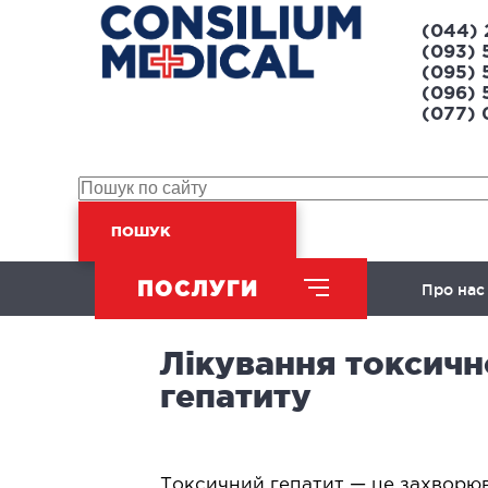
(044) 
(093) 
(095) 
(096) 
(077)
ПОШУК
ПОСЛУГИ
Про нас
Лікування токсичн
ХІРУРГІЧНИЙ НАПРЯМ
гепатиту
Абдомінальна хірургія
Л
Урологія
Л
Токсичний гепатит — це захворюв