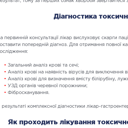
езультат, тому за перших ознак хвороби звертайтеся 
Діагностика токсичн
а первинній консультації лікар вислуховує скарги пац
оставити попередній діагноз. Для отримання повної к
ослідження:
•
Загальний аналіз крові та сечі;
•
Аналіз крові на наявність вірусів для виключення в
•
Аналіз крові для визначення вмісту білірубіну, лужн
•
УЗД органів черевної порожнини;
•
Фібросканування.
 результаті комплексної діагностики лікар-гастроенте
Як проходить лікування токсично