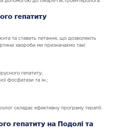
за допомогою до лікаря-гастроентеролога.
ого гепатиту
ієнта та ставить питання, що дозволяють
артини хвороби ми призначаємо такі
ірусного гепатиту;
ої фосфатази та ін.;
ролог складає ефективну програму терапії.
го гепатиту на Подолі та