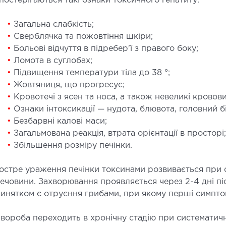
постерігаються такі ознаки токсичного гепатиту:
•
Загальна слабкість;
СТАЦІОНАР
ДІ
•
Сверблячка та пожовтіння шкіри;
•
Больові відчуття в підребер'ї з правого боку;
ірургічний стаціонар
УЗД
•
Ломота в суглобах;
•
Підвищення температури тіла до 38 °;
алата інтенсивної терапії
УЗД ма
•
Жовтяниця, що прогресує;
ерапевтичний стаціонар
Електр
•
Кровотечі з ясен та носа, а також невеликі кровови
едичне транспортування у Києві та
Лабор
•
Ознаки інтоксикації — нудота, блювота, головний бі
бласті (Перевезення хворих)
Ендос
•
Безбарвні калові маси;
видка допомога в Києві
•
Загальмована реакція, втрата орієнтації в просторі;
•
Збільшення розміру печінки.
НЕЙРОХІРУРГІЯ
НЕ
остре ураження печінки токсинами розвивається при 
ечовини. Захворювання проявляється через 2-4 дні пі
ідділення нейрохірургії
Неврол
инятком є отруєння грибами, при якому перші симпто
вороба переходить в хронічну стадію при систематич