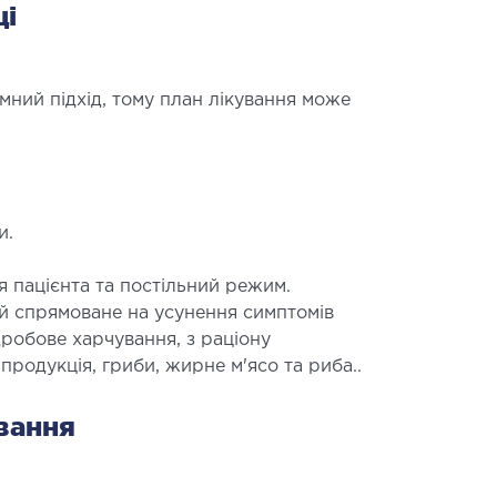
ці
ний підхід, тому план лікування може
и.
я пацієнта та постільний режим.
ай спрямоване на усунення симптомів
дробове харчування, з раціону
 продукція, гриби, жирне м'ясо та риба..
вання