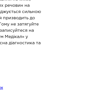
Онколо
апароскопія в урології
их речовин на
Онкоу
апароскопія в хірургії
оджується сильною
Хіміот
я призводить до
Тому не затягуйте
 записуйтеся на
ум Медікал» у
сна діагностика та
ЛОР-ЗАХВОРЮВАННЯ
ПЛ
ахворювання горла і гортані
Операт
навко
ахворювання носа
ок
Хірург
ахворювання вух
патоло
Хірург
Естети