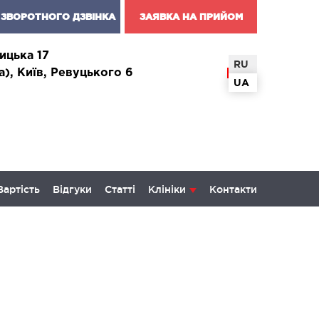
ЗВОРОТНОГО ДЗВІНКА
ЗАЯВКА НА ПРИЙОМ
ицька 17
RU
а), Київ, Ревуцького 6
UA
Вартість
Відгуки
Статті
Клініки
Контакти
КОЛОГІЯ ТА ОНКОХІРУРГІЯ
некологія і хвороби молочної
и