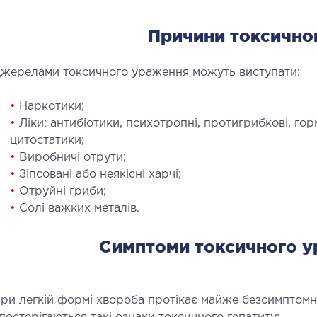
Естети
Причини токсично
Пласти
жерелами токсичного ураження можуть виступати:
•
Наркотики;
•
Ліки: антибіотики, психотропні, протигрибкові, гор
цитостатики;
•
Виробничі отрути;
ЛІКУВАННЯ ЗАХВОРЮВАНЬ
МА
•
Зіпсовані або неякісні харчі;
ПЕЧІНКИ І ЖОВЧНИХ ПРОТОК
•
Отруйні гриби;
Малоін
•
Солі важких металів.
УЗД
ікування хвороб печінки
ірургія печінки і жовчних проток
Симптоми токсичного у
ри легкій формі хвороба протікає майже безсимптомн