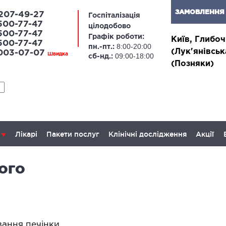
ЗАМОВЛЕННЯ 
207-49-27
Госпіталізація
500-77-47
цілодобово
500-77-47
Графік роботи:
Київ, Глибоч
500-77-47
8:00-20:00
пн.-пт.:
(Лук'янівськ
 003-07-07
Швидка
09:00-18:00
сб-нд.:
(Позняки)
Лікарі
Пакети послуг
Клінічні дослідження
Акції
ого
ЛАПАРОСКОПІЧНА ХІРУРГІЯ
ОН
апароскопія в гінекології
Онкогі
залоз
апароскопія в онкології
ання печінки,