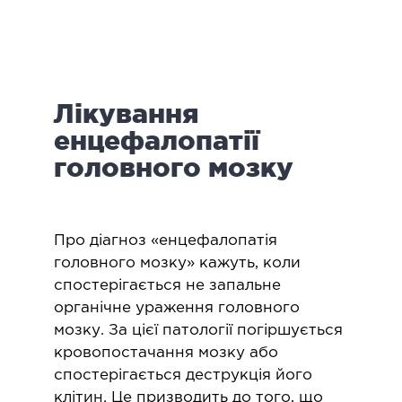
логія
ктологія
ологія
іатрична хірургія
Лікування
екологія
ологія
енцефалопатії
епно-лицьова хірургія
головного мозку
ніологія
ЛАПАРОСКОПІЧНА ХІРУРГІЯ
Про діагноз «енцефалопатія
головного мозку» кажуть, коли
ароскопія в гінекології
спостерігається не запальне
органічне ураження головного
ароскопія в онкології
мозку. За цієї патології погіршується
ароскопія в урології
кровопостачання мозку або
ароскопія в хірургії
спостерігається деструкція його
клітин. Це призводить до того, що