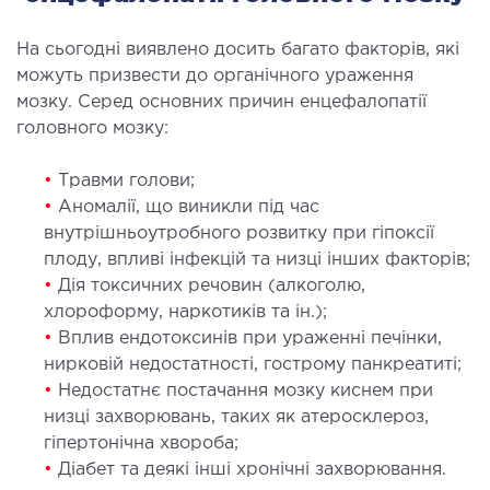
ургічне лікування захворювань та патологій
ані і глотки
На сьогодні виявлено досить багато факторів, які
можуть призвести до органічного ураження
ургічне лікування хропіння
мозку. Серед основних причин енцефалопатії
етична хірургія обличчя
головного мозку:
етична хірургія тіла
стична урологія
•
Травми голови;
•
Аномалії, що виникли під час
внутрішньоутробного розвитку при гіпоксії
КОСМЕТОЛОГІЯ І ДЕРМАТОЛОГІЯ
плоду, впливі інфекцій та низці інших факторів;
•
Дія токсичних речовин (алкоголю,
ратна косметологія
хлороформу, наркотиків та ін.);
матологія
•
Вплив ендотоксинів при ураженні печінки,
єкційна косметологія
нирковій недостатності, гострому панкреатиті;
•
Недостатнє постачання мозку киснем при
ерна косметологія
низці захворювань, таких як атеросклероз,
ерна епіляція
гіпертонічна хвороба;
етична косметологія
•
Діабет та деякі інші хронічні захворювання.