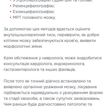
•
УЗ-доплерографію судин шиї та голови;
•
Реоенцефалографію;
ОСТЕОПАТІЯ/РЕАБІЛІТОЛОГІЯ
•
Ехоенцефалографію;
•
МРТ головного мозку.
ворювання
оди лікування
За допомогою цих методів вдається оцінити
внутрішньочерепний тиск, перевірити, як добре
клітини мозку забезпечуються кров'ю, виявити
СУДИННА ХІРУРГІЯ
морфологічні зміни.
бологія
Крім обстеження у невролога, може знадобитися
еріальна хірургія
консультація кардіолога, ендокринолога,
гастроентеролога та інших фахівців.
ТРАВМАТОЛОГІЯ ТА ОРТОПЕДІЯ
Після того як точний діагноз встановлено та
виявлено органічне ураження мозку, лікування
ворювання опорно-рухового апарату
підбирається індивідуально з урахуванням форми
вмпункт (травматологічний пункт)
та стадії хвороби, а також супутніх захворювань.
и оперативних втручань
Чим раніше буде діагностовано патологію та