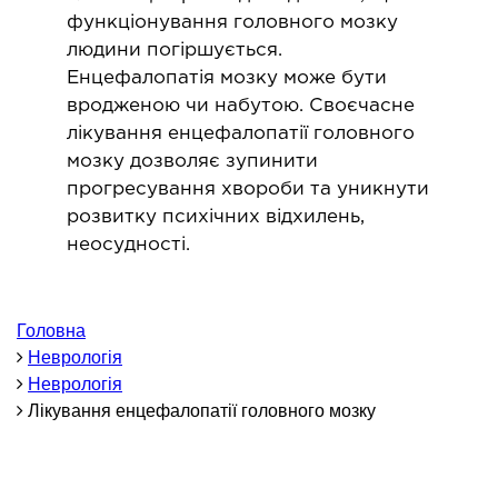
ОНКОЛОГІЯ ТА ОНКОХІРУРГІЯ
функціонування головного мозку
людини погіршується.
огінекологія і хвороби молочної залози
Енцефалопатія мозку може бути
ологія та онкохірургія
вродженою чи набутою. Своєчасне
лікування енцефалопатії головного
оурологія
мозку дозволяє зупинити
іотерапія
прогресування хвороби та уникнути
розвитку психічних відхилень,
ТЕРАПЕВТИЧНИЙ НАПРЯМ
неосудності.
ргологія
діологія
Головна
Неврологія
матологія
Неврологія
окринологія
Лікування енцефалопатії головного мозку
троентерологія
ологія і нутриціологія
ологія