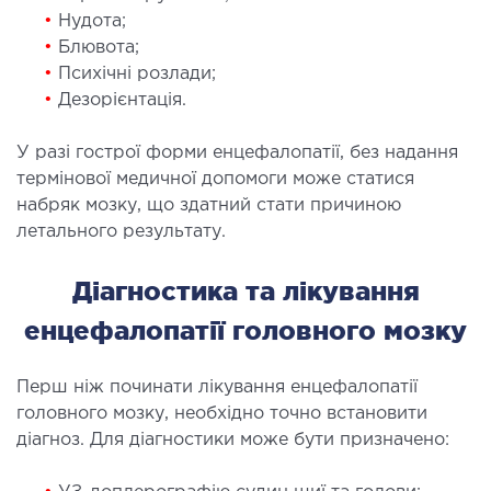
МАГНІТНО-РЕЗОНАНСНА
•
Нудота;
ТОМОГРАФІЯ (МРТ)
•
Блювота;
•
Психічні розлади;
 внутрішніх органів
•
Дезорієнтація.
 голови
У разі гострої форми енцефалопатії, без надання
 молочних залоз з імплантами і без
термінової медичної допомоги може статися
 суглобів
набряк мозку, що здатний стати причиною
 хребта
летального результату.
НЕЙРОХІРУРГІЯ
Діагностика та лікування
енцефалопатії головного мозку
ділення нейрохірургії
Перш ніж починати лікування енцефалопатії
НЕВРОЛОГІЯ
головного мозку, необхідно точно встановити
діагноз. Для діагностики може бути призначено:
рологія