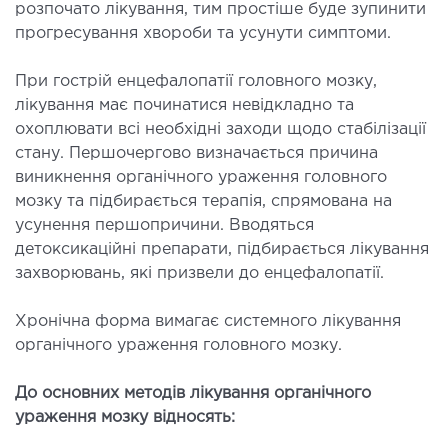
розпочато лікування, тим простіше буде зупинити
ДЕТОКСИКАЦІЯ ТА ЕКСТРАКЦІЙНА
прогресування хвороби та усунути симптоми.
ТЕРАПІЯ
При гострій енцефалопатії головного мозку,
лікування має починатися невідкладно та
оксикація
охоплювати всі необхідні заходи щодо стабілізації
змаферез і гемосорбція
стану. Першочергово визначається причина
виникнення органічного ураження головного
мозку та підбирається терапія, спрямована на
ПЕДІАТРІЯ
усунення першопричини. Вводяться
детоксикаційні препарати, підбирається лікування
іатрія послуги
захворювань, які призвели до енцефалопатії.
Хронічна форма вимагає системного лікування
органічного ураження головного мозку.
До основних методів лікування органічного
ураження мозку відносять: