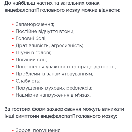
До найбільш частих та загальних ознак
ургічний стаціонар
енцефалопатії головного мозку можна віднести:
ата інтенсивної терапії
апевтичний стаціонар
•
Запаморочення;
•
Постійне відчуття втоми;
ичне транспортування у Києві та області
•
Головні болі;
ревезення хворих)
•
Дратівливість, агресивність;
дка допомога в Києві
•
Шуми в голові;
•
Поганий сон;
ДІАГНОСТИКА
•
Погіршення уважності та працездатності;
•
Проблеми із запам'ятовуванням;
•
Слабкість;
Д
•
Порушення рухових рефлексів;
 магістральних судин
•
Надмірне напруження в м'язах.
ктрокардіограма (ЕКГ)
ораторна діагностика
За гострих форм захворювання можуть виникати
оскопія
інші симптоми енцефалопатії головного мозку:
•
Зорові порушення;