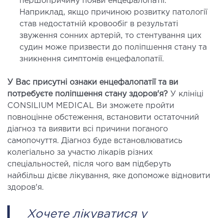
першопричину появи енцефалопатії.
Наприклад, якщо причиною розвитку патології
став недостатній кровообіг в результаті
звуження сонних артерій, то стентування цих
судин може призвести до поліпшення стану та
зникнення симптомів енцефалопатії.
У Вас присутні ознаки енцефалопатії та ви
потребуєте поліпшення стану здоров'я?
У клініці
CONSILIUM MEDICAL Ви зможете пройти
повноцінне обстеження, встановити остаточний
діагноз та виявити всі причини поганого
самопочуття. Діагноз буде встановлюватись
колегіально за участю лікарів різних
спеціальностей, після чого вам підберуть
найбільш дієве лікування, яке допоможе відновити
здоров'я.
Хочете лікуватися у