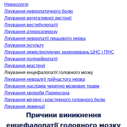
Неврологія
ідкладна терапія
Лікування невропатичного болю
рологія
Лікування вегетативної дистонії
іативна допомога
Лікування вестибулопатії
ьмонологія
Лікування атеросклерозу
апія
Лікування невропатії лицьового нерва
Лікування інсульту
Лікування демієлінізуючих захворювань ЦНС і ПНС
ЛОР-ЗАХВОРЮВАННЯ
Лікування полінейропатії
Лікування міастенії
ворювання горла і гортані
Лікування енцефалопатії головного мозку
ворювання носа
Лікування невралгії трійчастого нерва
Лікування наслідків черепно мозкових травм
ворювання вух
Лікування хвороби Паркінсона
Лікування мігрені і кластерного головного болю
ПЛАСТИЧНА І ЛОР-ХІРУРГІЯ
Лікування деменції
Причини виникнення
ративне лікування порожнини носа і
енцефалопатії головного мозку
колоносових пазух