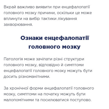
ЛІКУВАННЯ ЗАХВОРЮВАНЬ
Вкрай важливо виявити при енцефалопатії
головного мозку причини, оскільки це може
ПЕЧІНКИ І ЖОВЧНИХ ПРОТОК
вплинути на вибір тактики лікування
захворювання.
ування хвороб печінки
ургія печінки і жовчних проток
Ознаки енцефалопатії
головного мозку
МАЛОІНВАЗИВНА ХІРУРГІЯ
Патологія може зачіпати різні структури
оінвазивні операції під контролем УЗД
головного мозку, відповідно й симптоми
енцефалопатії головного мозку можуть бути
НЕВІДКЛАДНА ХІРУРГІЯ
досить різноманітними.
дкладна хірургія в клініці
За хронічної форми енцефалопатії головного
мозку, симптоми на початку можуть бути
малопомітними та посилюватися поступово.
СТАЦІОНАР