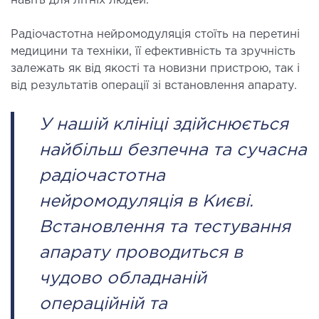
навіть для літніх людей.
ОСТЕОПАТІЯ/РЕАБІЛІТОЛОГІЯ
Радіочастотна нейромодуляція стоїть на перетині
медицини та техніки, її ефективність та зручність
ворювання
залежать як від якості та новизни пристрою, так і
оди лікування
від результатів операції зі встановлення апарату.
У нашій клініці здійснюється
СУДИННА ХІРУРГІЯ
найбільш безпечна та сучасна
бологія
радіочастотна
еріальна хірургія
нейромодуляція в Києві.
ТРАВМАТОЛОГІЯ ТА ОРТОПЕДІЯ
Встановлення та тестування
апарату проводиться в
ворювання опорно-рухового апарату
чудово обладнаній
вмпункт (травматологічний пункт)
операційній та
и оперативних втручань