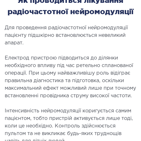
Як проводиться лікування
МАГНІТНО-РЕЗОНАНСНА
радіочастотної нейромодуляції
ТОМОГРАФІЯ (МРТ)
 внутрішніх органів
Для проведення радіочастотної нейромодуляції
пацієнту підшкірно встановлюється невеликий
 голови
апарат.
 молочних залоз з імплантами і без
 суглобів
Електрод пристрою підводиться до ділянки
 хребта
необхідного впливу під час ретельно спланованої
операції. При цьому найважливішу роль відіграє
правильна діагностика та підготовка, оскільки
НЕЙРОХІРУРГІЯ
максимальний ефект можливий лише при точному
встановленні провідника струму високої частоти.
ділення нейрохірургії
Інтенсивність нейромодуляції коригується самим
НЕВРОЛОГІЯ
пацієнтом, тобто пристрій активується лише тоді,
коли це необхідно. Контроль здійснюється
рологія
пультом та не викликає будь-яких труднощів