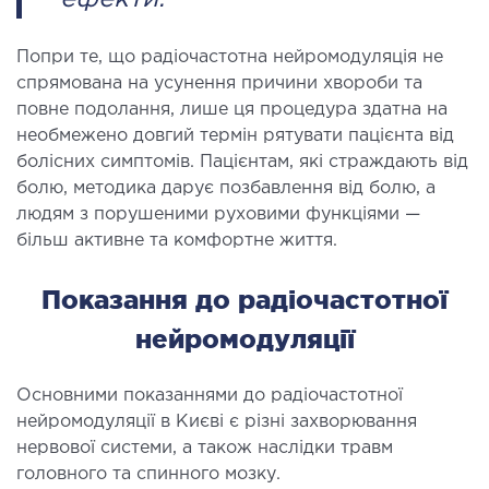
ЛІКУВАННЯ ЗАХВОРЮВАНЬ
Попри те, що радіочастотна нейромодуляція не
ПЕЧІНКИ І ЖОВЧНИХ ПРОТОК
спрямована на усунення причини хвороби та
повне подолання, лише ця процедура здатна на
ування хвороб печінки
необмежено довгий термін рятувати пацієнта від
ургія печінки і жовчних проток
болісних симптомів. Пацієнтам, які страждають від
болю, методика дарує позбавлення від болю, а
МАЛОІНВАЗИВНА ХІРУРГІЯ
людям з порушеними руховими функціями —
більш активне та комфортне життя.
оінвазивні операції під контролем УЗД
Показання до радіочастотної
нейромодуляції
НЕВІДКЛАДНА ХІРУРГІЯ
дкладна хірургія в клініці
Основними показаннями до радіочастотної
нейромодуляції в Києві є різні захворювання
нервової системи, а також наслідки травм
СТАЦІОНАР
головного та спинного мозку.