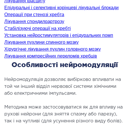
Лікування фасциту
ідкладна терапія
Епідуральні і селективні корінцеві лікувальні блокади
рологія
Операції при стенозі хребта
Лікування спондилоартрозу
іативна допомога
Стабілізуючі операції на хребті
ьмонологія
Установка нейростимуляторів і епідуральних помп
апія
Лікування пухлини спинного мозку
Хірургічне лікування пухлин головного мозку
ЛОР-ЗАХВОРЮВАННЯ
Лікування компресійних переломів хребців
Особливості нейромодуляції
ворювання горла і гортані
ворювання носа
Нейромодуляція дозволяє вибірково впливати на
той чи інший відділ нервової системи хімічними
ворювання вух
або електричними імпульсами.
ПЛАСТИЧНА І ЛОР-ХІРУРГІЯ
Методика може застосовуватися як для впливу на
рухові нейрони (для зняття спазму або парезу),
ративне лікування порожнини носа і
так і на чутливі (для усунення різного виду болів).
колоносових пазух