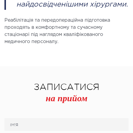
найдосвідченішими хірургами.
ДЕТОКСИКАЦІЯ ТА ЕКСТРАКЦІЙНА
ТЕРАПІЯ
Реабілітація та передопераційна підготовка
проходять в комфортному та сучасному
стаціонарі під наглядом кваліфікованого
оксикація
медичного персоналу.
змаферез і гемосорбція
ПЕДІАТРІЯ
іатрія послуги
ЗАПИСАТИСЯ
на прийом