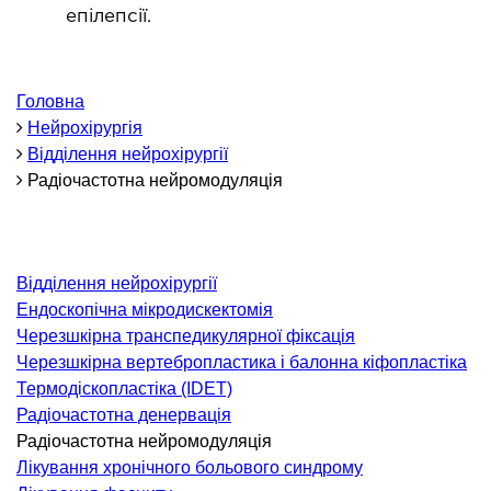
ОНКОЛОГІЯ ТА ОНКОХІРУРГІЯ
епілепсії.
огінекологія і хвороби молочної залози
Головна
ологія та онкохірургія
Нейрохірургія
оурологія
Відділення нейрохірургії
іотерапія
Радіочастотна нейромодуляція
ТЕРАПЕВТИЧНИЙ НАПРЯМ
Відділення нейрохірургії
ргологія
Ендоскопічна мікродискектомія
діологія
Черезшкірна транспедикулярної фіксація
матологія
Черезшкірна вертебропластика і балонна кіфопластіка
окринологія
Термодіскопластіка (IDET)
Радіочастотна денервація
троентерологія
Радіочастотна нейромодуляція
ологія і нутриціологія
Лікування хронічного больового синдрому
ологія