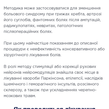
ургічний стаціонар
Методика може застосовуватися для зменшення
ата інтенсивної терапії
больового синдрому при грижах хребта, артрозі
апевтичний стаціонар
його суглобів, фантомних болях після ампутацій,
радикулопатіях, невритах, патологічних
ичне транспортування у Києві та області
післяопераційних болях.
ревезення хворих)
дка допомога в Києві
При цьому найчастіше показанням до описаної
процедури є неефективність консервативного або
ДІАГНОСТИКА
хірургічного лікування болів.
В ролі методу стимуляції або корекції рухових
Д
нейронів нейромодуляція знайшла своє місце в
 магістральних судин
лікуванні хвороби Паркінсона, епілепсії, наслідків
ктрокардіограма (ЕКГ)
ішемічного і геморагічного інсультів, розсіяного
ораторна діагностика
склерозу, а також при ускладненнях черепно-
оскопія
мозкових травм.