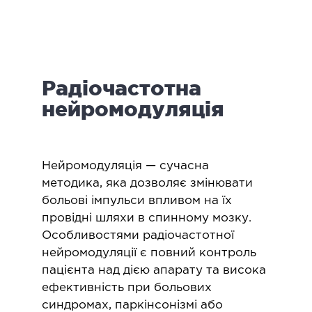
логія
ктологія
ологія
іатрична хірургія
Радіочастотна
екологія
ологія
нейромодуляція
епно-лицьова хірургія
ніологія
Нейромодуляція — сучасна
ЛАПАРОСКОПІЧНА ХІРУРГІЯ
методика, яка дозволяє змінювати
больові імпульси впливом на їх
провідні шляхи в спинному мозку.
ароскопія в гінекології
Особливостями радіочастотної
ароскопія в онкології
нейромодуляції є повний контроль
ароскопія в урології
пацієнта над дією апарату та висока
ароскопія в хірургії
ефективність при больових
синдромах, паркінсонізмі або