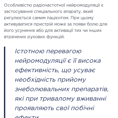
ургічне лікування захворювань та патологій
Особливістю радіочастотної нейромодуляції є
застосування спеціального апарату, який
ані і глотки
регулюється самим пацієнтом. При цьому
ургічне лікування хропіння
активуватися пристрій може за появи болю для
етична хірургія обличчя
його усунення або для активації тих чи інших
етична хірургія тіла
втрачених рухових функцій.
стична урологія
Істотною перевагою
КОСМЕТОЛОГІЯ І ДЕРМАТОЛОГІЯ
нейромодуляції є її висока
ефективність, що усуває
ратна косметологія
необхідність прийому
матологія
єкційна косметологія
знеболювальних препаратів,
ерна косметологія
які при тривалому вживанні
ерна епіляція
проявляють свої побічні
етична косметологія
ефекти.