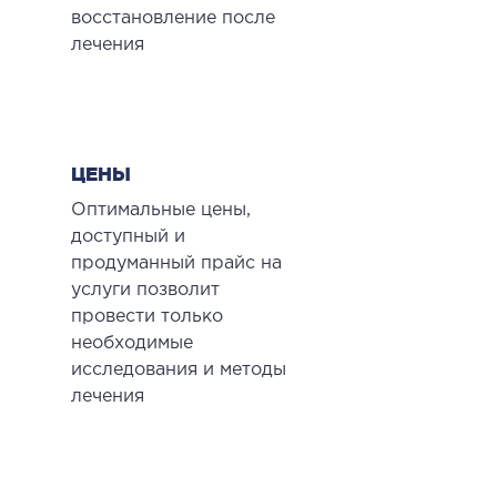
восстановление после
ДЕТОКСИКАЦІЯ ТА ЕКСТРАКЦІЙНА
лечения
ТЕРАПІЯ
оксикація
змаферез і гемосорбція
ЦЕНЫ
Оптимальные цены,
ПЕДІАТРІЯ
доступный и
продуманный прайс на
іатрія послуги
услуги позволит
провести только
необходимые
исследования и методы
лечения