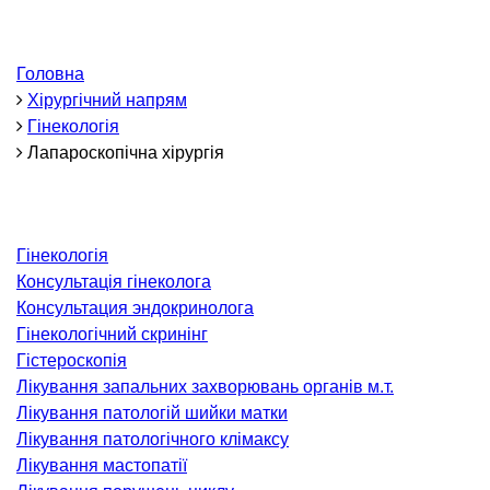
ОНКОЛОГІЯ ТА ОНКОХІРУРГІЯ
огінекологія і хвороби молочної залози
Головна
Хірургічний напрям
ологія та онкохірургія
Гінекологія
оурологія
Лапароскопічна хірургія
іотерапія
ТЕРАПЕВТИЧНИЙ НАПРЯМ
Гінекологія
Консультація гінеколога
ргологія
Консультация эндокринолога
діологія
Гінекологічний скринінг
матологія
Гістероскопія
окринологія
Лікування запальних захворювань органів м.т.
Лікування патологій шийки матки
троентерологія
Лікування патологічного клімаксу
ологія і нутриціологія
Лікування мастопатії
ологія