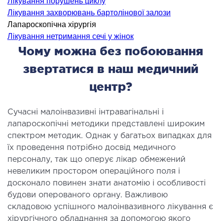
Лікування порушень циклу
ідкладна терапія
Лікування захворювань бартолінової залози
рологія
Лапароскопічна хірургія
Лікування нетримання сечі у жінок
іативна допомога
Чому можна без побоювання
ьмонологія
звертатися в наш медичний
апія
центр?
ЛОР-ЗАХВОРЮВАННЯ
Сучасні малоінвазивні інтравагінальні і
ворювання горла і гортані
лапароскопічні методики представлені широким
ворювання носа
спектром методик. Однак у багатьох випадках для
їх проведення потрібно досвід медичного
ворювання вух
персоналу, так що оперує лікар обмежений
невеликим простором операційного поля і
ПЛАСТИЧНА І ЛОР-ХІРУРГІЯ
досконало повинен знати анатомію і особливості
будови оперованого органу. Важливою
ративне лікування порожнини носа і
складовою успішного малоінвазивного лікування є
колоносових пазух
хірургічного обладнання за допомогою якого