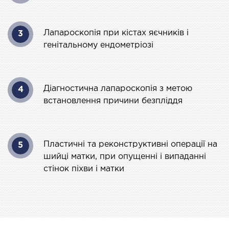
ургічний стаціонар
ата інтенсивної терапії
Лапароскопія при кістах яєчників і
3
апевтичний стаціонар
генітальному ендометріозі
ичне транспортування у Києві та області
ревезення хворих)
дка допомога в Києві
Діагностична лапароскопія з метою
4
встановлення причини безпліддя
ДІАГНОСТИКА
Д
Пластичні та реконструктивні операції на
5
 магістральних судин
шийці матки, при опущенні і випаданні
стінок піхви і матки
ктрокардіограма (ЕКГ)
ораторна діагностика
оскопія