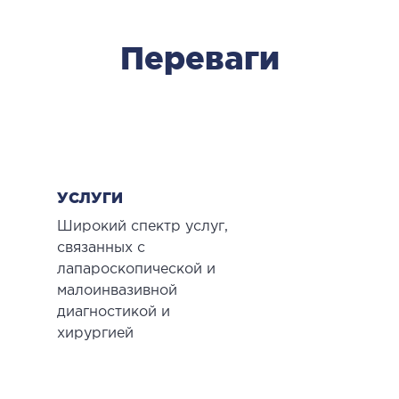
МАГНІТНО-РЕЗОНАНСНА
ТОМОГРАФІЯ (МРТ)
Переваги
 внутрішніх органів
 голови
 молочних залоз з імплантами і без
 суглобів
 хребта
УСЛУГИ
Широкий спектр услуг,
НЕЙРОХІРУРГІЯ
связанных с
лапароскопической и
ділення нейрохірургії
малоинвазивной
диагностикой и
НЕВРОЛОГІЯ
хирургией
рологія