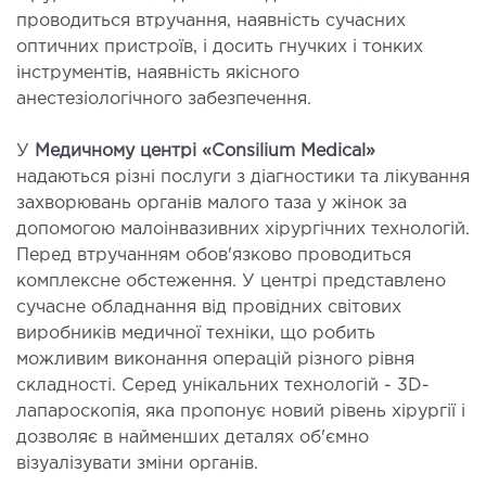
проводиться втручання, наявність сучасних
ургічне лікування захворювань та патологій
оптичних пристроїв, і досить гнучких і тонких
ані і глотки
інструментів, наявність якісного
ургічне лікування хропіння
анестезіологічного забезпечення.
етична хірургія обличчя
етична хірургія тіла
У
Медичному центрі «Consilium Medical»
стична урологія
надаються різні послуги з діагностики та лікування
захворювань органів малого таза у жінок за
допомогою малоінвазивних хірургічних технологій.
КОСМЕТОЛОГІЯ І ДЕРМАТОЛОГІЯ
Перед втручанням обов'язково проводиться
комплексне обстеження. У центрі представлено
ратна косметологія
сучасне обладнання від провідних світових
матологія
виробників медичної техніки, що робить
єкційна косметологія
можливим виконання операцій різного рівня
складності. Серед унікальних технологій - 3D-
ерна косметологія
лапароскопія, яка пропонує новий рівень хірургії і
ерна епіляція
дозволяє в найменших деталях об'ємно
етична косметологія
візуалізувати зміни органів.