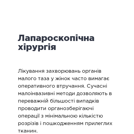
логія
ктологія
ологія
іатрична хірургія
Лапароскопічна
екологія
ологія
хірургія
епно-лицьова хірургія
ніологія
Лікування захворювань органів
ЛАПАРОСКОПІЧНА ХІРУРГІЯ
малого таза у жінок часто вимагає
оперативного втручання. Сучасні
малоінвазивні методи дозволяють в
ароскопія в гінекології
переважній більшості випадків
ароскопія в онкології
проводити органозберігаючі
ароскопія в урології
операції з мінімальною кількістю
ароскопія в хірургії
розрізів і пошкодженням прилеглих
тканин.